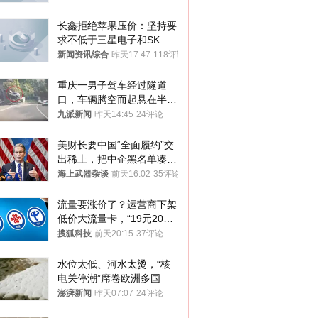
方严正交涉
长鑫拒绝苹果压价：坚持要
求不低于三星电子和SK海
力士
新闻资讯综合
昨天17:47
118评论
重庆一男子驾车经过隧道
口，车辆腾空而起悬在半
空，消防： 2人已送医，正
九派新闻
昨天14:45
24评论
调查原因
美财长要中国“全面履约”交
出稀土，把中企黑名单凑到
187家，中方做最坏打算
海上武器杂谈
前天16:02
35评论
流量要涨价了？运营商下架
低价大流量卡，“19元200
G”成为历史
搜狐科技
前天20:15
37评论
水位太低、河水太烫，“核
电关停潮”席卷欧洲多国
澎湃新闻
昨天07:07
24评论