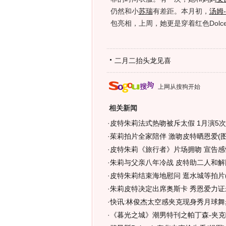
仍然和小
苏瑞
有差距。本月初，
汤姆
包亮相，上周，她更是穿着红色Dolce 
二月二抬头龙见喜
上网从搜狗开始
相关新闻
·
皮特朱莉法式热吻被斥太假 1月演5次
·
茱莉拍片全家陪伴 激吻皮特晒恩爱(图
·
皮特朱莉《旅行者》片场拥吻 宣告感
·
朱莉与父亲八年冷战 皮特助二人和解同
·
皮特朱莉结束海地慰问 逛水城等拍片(
·
朱莉皮特决定出席奥斯卡 秀恩爱力证未
·
快讯:林俊杰太空感夹克现身秀月球舞
·
《暮光之城》潮男特刊之帕丁森-夹克帽