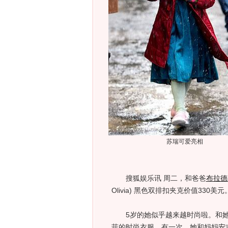
苏瑞可爱亮相
搜狐娱乐讯 周二，和爸爸
布拉德
Olivia) 黑色双排扣夹克价值330美元
5岁的她似乎越来越时尚啦。和她
菲的时尚衣服。有一次，她和妈妈
安