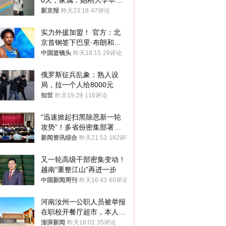
0天，家属：她刚大学毕业
想到山里旅行
新京报
昨天23:18
47评论
实力外援加盟！ 官方：北
京首钢签下巴里·布朗和桑
普森
中国篮镜头
昨天18:15
29评论
俄罗斯征兵乱象：熟人设
局，拉一个人给8000元
知世
昨天19:29
116评论
“迅速掀起扫黑除恶新一轮
攻势”！多省份密集部署，
公布举报方式
新闻资讯综合
昨天21:53
182评论
又一轮高级干部密集变动！
越南“重整江山”再进一步
中国新闻周刊
昨天16:43
60评论
河南汝州一公职人员被举报
在职校开餐厅超市，本人回
应称“是给别人帮忙”
澎湃新闻
昨天16:02
35评论