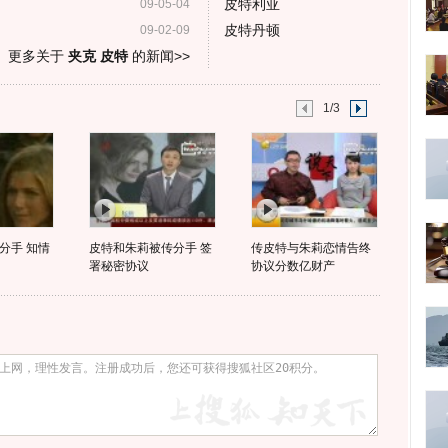
皮特利亚
09-05-04
皮特丹顿
09-02-09
更多关于
夹克 皮特
的新闻>>
1/3
分手 知情
皮特和朱莉被传分手 签
传皮特与朱莉恋情告终
署秘密协议
协议分数亿财产