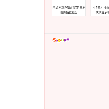
闫妮亦正亦谐占贺岁 喜剧
《情圣》肖央
也要颜值担当
或成贺岁