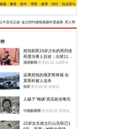
视频
-
播客
-
邮件
-
博客
-
微博
-
BBS
-
我说两句
红牛音乐之旅
金立特约搜狐视频年度盛典
男人帮
评榜
抢劫刺死19岁少女的死刑改
死缓当事人自述：出狱11年
间始终刻意躲避被害人家属
澎湃新闻
昨天21:22
120评论
远离前线的俄罗斯将领 在
莫斯科被人追杀
知世
昨天19:36
46评论
人贩子“梅姨”真实姓名曝光
中国新闻网
昨天23:31
37评论
22岁女生南太行山失联已1