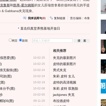
-克鲁斯
和
凯蒂-霍尔姆斯
的女儿苏瑞曾拿着价值850美元的手提
& Gabbana夹克现身。
我来说两句
(
0
)
复制链接
责任编辑：布鲁
直击归真堂养熊基地开放日
网页
新闻
相关推荐
假恩爱(图)
夹克的最新图片
10-02-25
)
皮特的最新图片
10-02-25
情无裂痕(图)
男式夹克
10-02-24
游(图)
朱莉 皮特 女儿
10-02-24
图)
皮特的高清视频
10-02-19
分手(图)
朱莉 皮特 双胞胎
10-02-08
步
jackjones 夹克
10-02-05
衫6(图)
布拉德皮特
09-11-20