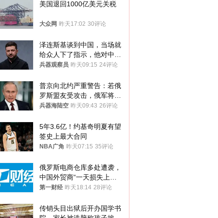
美国退回1000亿美元关税
大众网
昨天17:02
30评论
泽连斯基谈到中国，当场就
给众人下了指示，他对中国
和中乌关系，显然又有了新
兵器观察员
昨天09:15
24评论
的想法
普京向北约严重警告：若俄
罗斯盟友受攻击，俄军将动
用核武器保护
兵器海陆空
昨天09:43
26评论
5年3.6亿！约基奇明夏有望
签史上最大合同
NBA广角
昨天07:15
35评论
俄罗斯电商仓库多处遭袭，
中国外贸商“一天损失上
万”紧急清仓
第一财经
昨天18:14
28评论
传销头目出狱后开办国学书