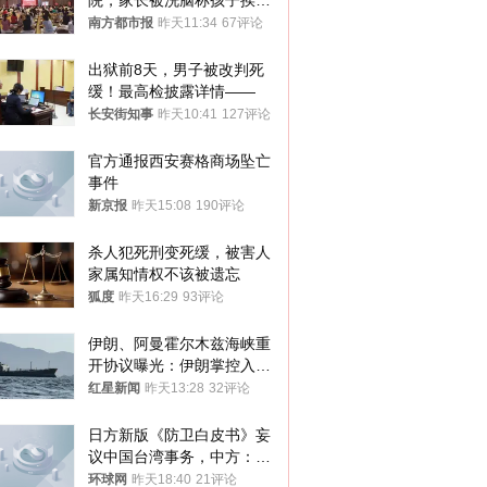
院，家长被洗脑称孩子挨打
才有效果
南方都市报
昨天11:34
67评论
出狱前8天，男子被改判死
缓！最高检披露详情——
长安街知事
昨天10:41
127评论
官方通报西安赛格商场坠亡
事件
新京报
昨天15:08
190评论
杀人犯死刑变死缓，被害人
家属知情权不该被遗忘
狐度
昨天16:29
93评论
伊朗、阿曼霍尔木兹海峡重
开协议曝光：伊朗掌控入湾
航道，与阿曼平分“服务费”
红星新闻
昨天13:28
32评论
日方新版《防卫白皮书》妄
议中国台湾事务，中方：强
烈不满、坚决反对，已向日
环球网
昨天18:40
21评论