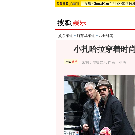
搜狐
ChinaRen
17173
焦点房
娱乐频道
>
好莱坞频道
>
八卦绯闻
小扎哈拉穿着时尚
来源：
搜狐娱乐
作者：小毛