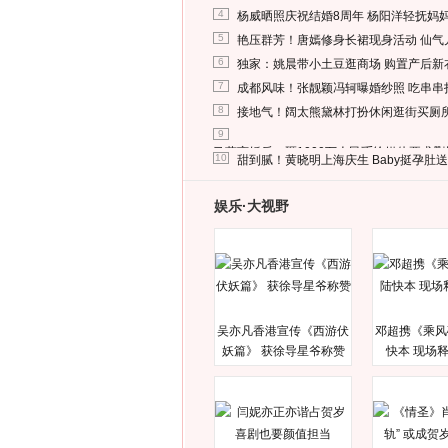
4
杨威晒照庆祝结婚8周年 杨阳洋轻抚妈
5
艳压群芳！唐嫣修身长裙现身活动 仙气
6
独家：姚晨带小土豆逛商场 购置产后新
7
成都风味！张靓颖冯轲曝婚纱照 吃串串
8
接地气！阔太熊黛林打扮休闲逛街买厕
9
马蓉离婚后，砸1000万人民币给媒体要求
10
甜到腻！黄晓明上海庆生 Baby挺孕肚
娱乐·大视野
吴亦凡香港宣传《西游伏
邓超携《乘风
妖篇》 获徐导星爷称赞
快本 现场