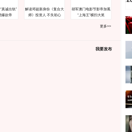
“真诚出轨”
解读邓超新身份《复合大
胡军澳门电影节影帝加冕
档爆款帝
师》投资人 不失初心
“上海王”横扫大奖
更多>>
我要发布