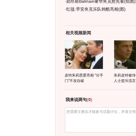
·
碧昂斯Balmain奢华夹克抢先看(组图)
·
红毯:早安夹克乐队帅酷亮相(图)
相关视频新闻
皮特朱莉恩爱亮相 "分手
朱莉皮特被传
门"不攻自破
人士驳斥流言
我来说两句
(
0
)