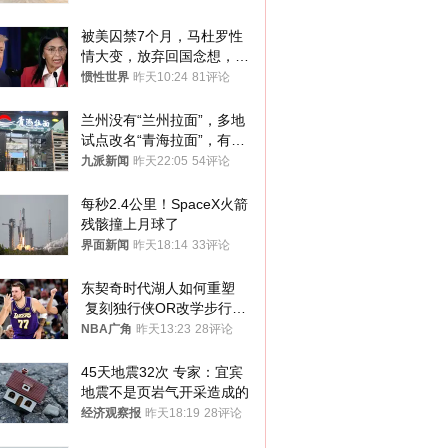
被美囚禁7个月，马杜罗性
情大变，放弃回国念想，最
后嘱托已公开
惯性世界
昨天10:24
81评论
兰州没有“兰州拉面”，多地
试点改名“青海拉面”，有商
家改名已两年
九派新闻
昨天22:05
54评论
每秒2.4公里！SpaceX火箭
残骸撞上月球了
界面新闻
昨天18:14
33评论
东契奇时代湖人如何重塑
 复刻独行侠OR改学步行
者？
NBA广角
昨天13:23
28评论
45天地震32次 专家：宜宾
地震不是页岩气开采造成的
经济观察报
昨天18:19
28评论