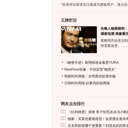
*发表评论前请先注册成为搜狐用户，请点击
王牌栏目
先锋人物黄晓明：
感谢低潮 偶像重
黄晓明开始意识到
情需要改变。……
《秘密天使》陈翔情迷金素恩YURA
NewFace张俪：不怕定型“物质女”
明星时尚周报：女明星的欲望衣橱
日韩时尚周报
好莱坞街拍周报
网友点击排行
1
《比利林恩》首映 章子怡范冰冰冯小刚
2
独家：买菜也要拗造型！金星携女逛街
3
京东和奶茶哪个更重要？刘强东的回答