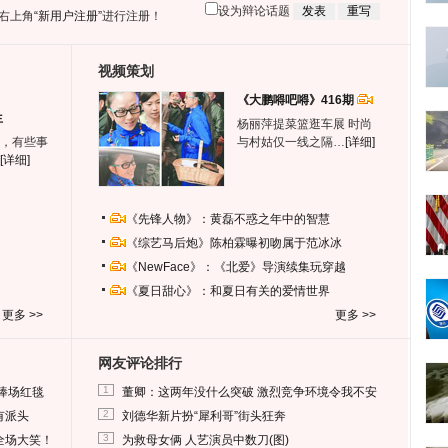
设为辩论话题
右上角
“新用户注册”
进行注册！
视频策划
《大鹏嘚吧嘚》416期
生
杨丽萍提菜篮逛车展 时尚
，有些事
与村姑仅一线之隔…
[详细]
[详细]
《先锋人物》：黄磊不惑之年中的智慧
《综艺马后炮》陈柏霖曝初吻属于范冰冰
《NewFace》：《北爱》导演续集玩穿越
《夏日甜心》：和夏日有关的爱情世界
更多 >>
更多 >>
网友评论排行
1
捧场红毯
董卿：这两年没什么突破 激烈竞争环境令我不安
2
有派头
刘德华新片扮“犀利哥”街头狂奔
3
全场大笑！
为救母女俩 人艺演员中数刀(图)