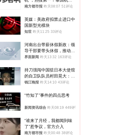
机”，热搜第一！泰国机场
方道歉
南方都市报
昨天08:07
51评论
英媒：美政府拟禁止进口中
国新型光模块
知世
昨天11:25
33评论
河南出台带薪休假新政：领
导干部要带头休假，推动全
员应休尽休、休满休足
界面新闻
昨天13:32
163评论
持刀强闯中国驻日本大使馆
的自卫队队员村田晃大：对
自己的行为深感后悔；曾申
钱江晚报
昨天14:10
43评论
请保释被驳回
“竹知了”事件的四点思考
新闻资讯综合
昨天08:19
449评论
“谁来了月经，我都闻到味
了”惹争议，官方介入
南方都市报
昨天00:48
38评论