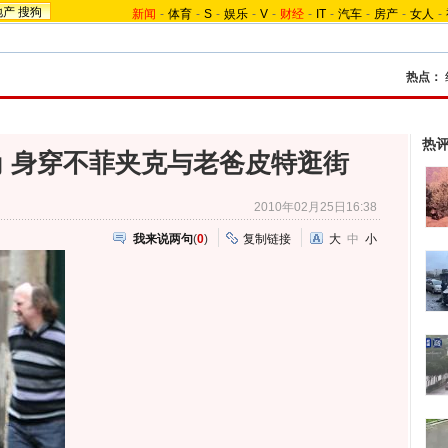
地产
搜狗
新闻
-
体育
-
S
-
娱乐
-
V
-
财经
-
IT
-
汽车
-
房产
-
女人
-
热点：
热
 身穿不菲夹克与老爸皮特逛街
2010年02月25日16:38
我来说两句
(
0
)
复制链接
大
中
小