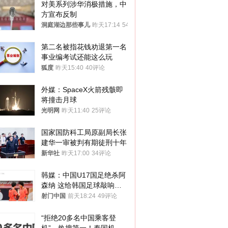
对美系列涉华消极措施，中
方宣布反制
洞庭湖边那些事儿
昨天17:14
54评论
第二名被指花钱劝退第一名 
事业编考试还能这么玩
狐度
昨天15:40
40评论
外媒：SpaceX火箭残骸即
将撞击月球
光明网
昨天11:40
25评论
国家国防科工局原副局长张
建华一审被判有期徒刑十年
新华社
昨天17:00
34评论
韩媒：中国U17国足绝杀阿
森纳 这给韩国足球敲响了
警钟
射门中国
前天18:24
49评论
“拒绝20多名中国乘客登