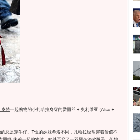
-皮特
一起购物的小扎哈拉身穿的爱丽丝 + 奥利维亚 (Alice +
。
的总是穿牛仔、T恤的妹妹希洛不同，扎哈拉经常穿着价值不
吉丽娜-朱莉
一起购物时，她甚至穿了一双黑色漆皮靴子。但她