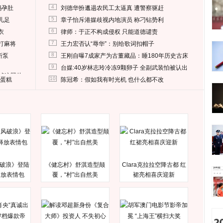
4
妈孕肚
刘德华扮邋遢农民工太逼真 遭警察驱赶
5
儿足
章子怡斥港媒歧视内地演员 称刁钻势利
6
衣
律师：于正不构成侵权 只能道德谴责
7
打麻将
王力宏否认“辱华”：别给歌词扣帽子
8
所泵
王刚自曝7成家产为古董藏品：睡180年历史古床
9
台媒:40岁林志玲冷冻9颗卵子 全副武装怕被认出
删掉这照片
10
送蛋糕
陈冠希：假如我有时光机 也什么都不改
破浪》登陆
《健忘村》舒淇造型颠
Clara克拉拉空降古都 红
释放表情包
覆，“村”出自然美
裙亮相喜庆迎新