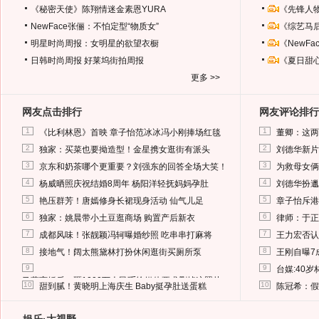
《秘密天使》陈翔情迷金素恩YURA
《先锋人
NewFace张俪：不怕定型“物质女”
《综艺马
明星时尚周报：女明星的欲望衣橱
《NewF
日韩时尚周报
好莱坞街拍周报
《夏日甜
更多 >>
网友点击排行
网友评论排行
1
1
《比利林恩》首映 章子怡范冰冰冯小刚捧场红毯
董卿：这两
2
2
独家：买菜也要拗造型！金星携女逛街有派头
刘德华新片
3
3
京东和奶茶哪个更重要？刘强东的回答全场大笑！
为救母女俩
4
4
杨威晒照庆祝结婚8周年 杨阳洋轻抚妈妈孕肚
刘德华扮邋
5
5
艳压群芳！唐嫣修身长裙现身活动 仙气儿足
章子怡斥港
6
6
独家：姚晨带小土豆逛商场 购置产后新衣
律师：于正
7
7
成都风味！张靓颖冯轲曝婚纱照 吃串串打麻将
王力宏否认
8
8
接地气！阔太熊黛林打扮休闲逛街买厕所泵
王刚自曝7
9
9
台媒:40
马蓉离婚后，砸1000万人民币给媒体要求删掉这照片
10
10
甜到腻！黄晓明上海庆生 Baby挺孕肚送蛋糕
陈冠希：假