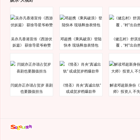
娱乐·大视野
吴亦凡香港宣传《西游伏
邓超携《乘风破浪》登陆
《健忘村》舒淇
妖篇》 获徐导星爷称赞
快本 现场释放表情包
覆，“村”出自
闫妮亦正亦谐占贺岁 喜剧
《情圣》肖央“真诚出轨”
解读邓超新身份《
也要颜值担当
或成贺岁档爆款帝
师》投资人 不