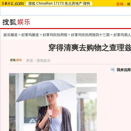
搜狐
ChinaRen
17173
焦点房地产
搜狗
新闻
-
体
娱乐频道
>
好莱坞频道
>
好莱坞街拍周报
>
好莱坞街拍周报四十三期
>
好莱坞潮人
穿得清爽去购物之查理兹
来源：
搜狐娱乐
我来说两