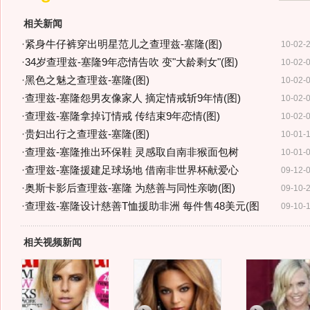
相关新闻
·
紧身牛仔裤穿出明星范儿之查理兹-塞隆(图)
10-02-
·
34岁查理兹-塞隆9年恋情告吹 变"大龄剩女"(图)
10-02-
·
黑色之魅之查理兹-塞隆(图)
10-02-
·
查理兹-塞隆怨男友像家人 摘定情戒斩9年情(图)
10-02-
·
查理兹-塞隆拿掉订情戒 传结束9年恋情(图)
10-02-
·
贵妇出行之查理兹-塞隆(图)
10-01-
·
查理兹-塞隆推出环保鞋 灵感取自南非猴面包树
10-01-
·
查理兹-塞隆援建足球场地 借南非世界杯献爱心
09-12-
·
奥斯卡影后查理兹-塞隆 为慈善与同性亲吻(图)
09-10-
·
查理兹-塞隆设计慈善T恤援助非洲 每件售48美元(图
09-10-
相关视频新闻