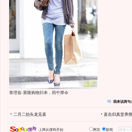
查理兹-塞隆购物归来，雨中撑伞
我来说两句
(
二月二抬头龙见喜
直击归真堂养
上网从搜狗开始
网页
新闻