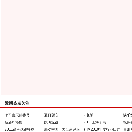
近期热点关注
永不磨灭的番号
夏日甜心
7电影
快乐
新还珠格格
姚明退役
2011上海车展
私募
2011高考试题答案
感动中国十大母亲评选
社区2010年度行业口碑
贵州