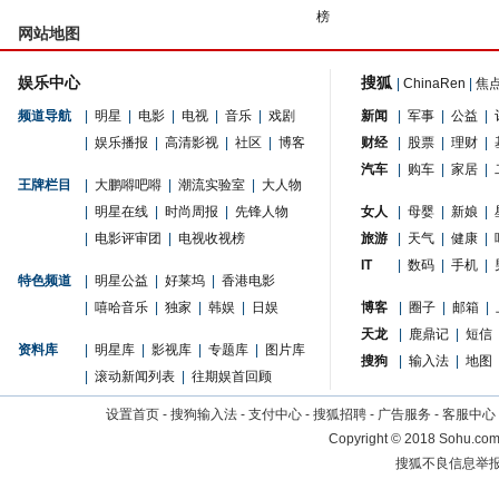
榜
网站地图
娱乐中心
搜狐
|
ChinaRen
|
焦
频道导航
|
明星
|
电影
|
电视
|
音乐
|
戏剧
新闻
|
军事
|
公益
|
|
娱乐播报
|
高清影视
|
社区
|
博客
财经
|
股票
|
理财
|
汽车
|
购车
|
家居
|
王牌栏目
|
大鹏嘚吧嘚
|
潮流实验室
|
大人物
|
明星在线
|
时尚周报
|
先锋人物
女人
|
母婴
|
新娘
|
|
电影评审团
|
电视收视榜
旅游
|
天气
|
健康
|
IT
|
数码
|
手机
|
特色频道
|
明星公益
|
好莱坞
|
香港电影
|
嘻哈音乐
|
独家
|
韩娱
|
日娱
博客
|
圈子
|
邮箱
|
天龙
|
鹿鼎记
|
短信
资料库
|
明星库
|
影视库
|
专题库
|
图片库
搜狗
|
输入法
|
地图
|
滚动新闻列表
|
往期娱首回顾
设置首页
-
搜狗输入法
-
支付中心
-
搜狐招聘
-
广告服务
-
客服中心
Copyright
©
2018 Sohu.com 
搜狐不良信息举