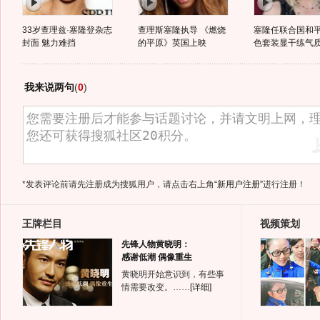
33岁查理兹·塞隆登杂志
查理斯塞隆执导 《燃烧
塞隆任联合国和平
封面 魅力难挡
的平原》英国上映
色套装显干练气
我来说两句
(
0
)
*发表评论前请先注册成为搜狐用户，请点击右上角
“新用户注册”
进行注册！
王牌栏目
视频策划
先锋人物黄晓明：
感谢低潮 偶像重生
黄晓明开始意识到，有些事
情需要改变。……
[详细]