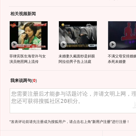
相关视频新闻
菲律宾医生海登许与女
未婚妻久戴面纱是斜眼
不满父母安排婚姻
演员艳照网上流传
阿拉伯男子告上法庭
杀死未婚妻
我来说两句
(
0
)
*发表评论前请先注册成为搜狐用户，请点击右上角
“新用户注册”
进行注册！