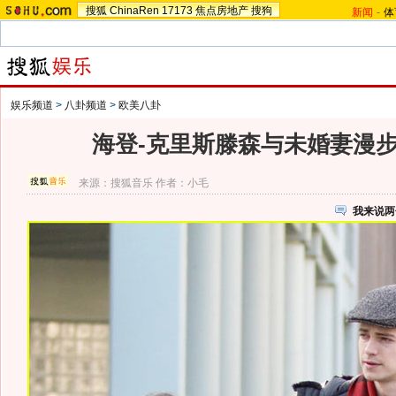
搜狐
ChinaRen
17173
焦点房地产
搜狗
新闻
-
体
娱乐频道
>
八卦频道
>
欧美八卦
海登-克里斯滕森与未婚妻漫步
来源：
搜狐音乐
作者：小毛
我来说两