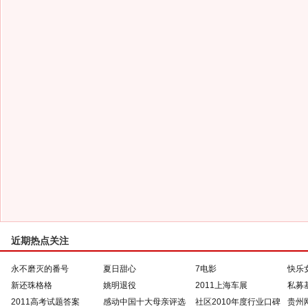
近期热点关注
永不磨灭的番号
夏日甜心
7电影
快乐
新还珠格格
姚明退役
2011上海车展
私募
2011高考试题答案
感动中国十大母亲评选
社区2010年度行业口碑
贵州