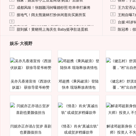
独家：姚晨带小土豆逛商场 购置产后新衣
律师：于正
7
7
成都风味！张靓颖冯轲曝婚纱照 吃串串打麻将
王力宏否认
8
8
接地气！阔太熊黛林打扮休闲逛街买厕所泵
王刚自曝7
9
9
台媒:40
马蓉离婚后，砸1000万人民币给媒体要求删掉这照片
10
10
甜到腻！黄晓明上海庆生 Baby挺孕肚送蛋糕
陈冠希：假
娱乐·大视野
吴亦凡香港宣传《西游伏
邓超携《乘风破浪》登陆
《健忘村》舒淇
妖篇》 获徐导星爷称赞
快本 现场释放表情包
覆，“村”出自
闫妮亦正亦谐占贺岁 喜剧
《情圣》肖央“真诚出轨”
解读邓超新身份《
也要颜值担当
或成贺岁档爆款帝
师》投资人 不