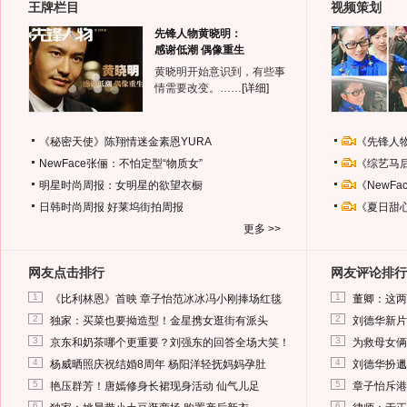
王牌栏目
视频策划
先锋人物黄晓明：
感谢低潮 偶像重生
黄晓明开始意识到，有些事
情需要改变。……
[详细]
《秘密天使》陈翔情迷金素恩YURA
《先锋人
NewFace张俪：不怕定型“物质女”
《综艺马
明星时尚周报：女明星的欲望衣橱
《NewF
日韩时尚周报
好莱坞街拍周报
《夏日甜
更多 >>
网友点击排行
网友评论排行
1
1
《比利林恩》首映 章子怡范冰冰冯小刚捧场红毯
董卿：这两
2
2
独家：买菜也要拗造型！金星携女逛街有派头
刘德华新片
3
3
京东和奶茶哪个更重要？刘强东的回答全场大笑！
为救母女俩
4
4
杨威晒照庆祝结婚8周年 杨阳洋轻抚妈妈孕肚
刘德华扮邋
5
5
艳压群芳！唐嫣修身长裙现身活动 仙气儿足
章子怡斥港
6
6