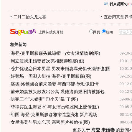
我来说两句
(
0
)
二月二抬头龙见喜
直击归真堂养
上网从搜狗开始
网页
新闻
相关新闻
·
海登-克里斯滕森头戴绿帽 与女友深情吻别(图)
09-10-
·
周立波携未婚妻首次亮相慈善晚宴(图)
10-01-
·
苍井优秘恋日本男星 男友未婚妻曝光似长濑智也(图
10-01-
·
好莱坞一周潮人街拍:海登-克里斯滕森(图)
09-12-
·
裘德-洛频幽会前未婚妻 与西耶娜-米勒谈旧情
09-12-
·
前未婚妻披头散发出公寓 裘德洛偷燃旧情被抓包
09-12-
·
哄完三个"未婚妻" 印小天"晕"了(图)
09-09-
·
菲律宾医生海登-许与女演员艳照网上流传(图)
09-05-
·
组图:海登-克里斯滕森雅痞造型亮相新片现场
08-11-
·
女星海登与男友忘形 亲密照片被偷拍(图)
08-06-
更多关于
海登 未婚妻
的新闻>