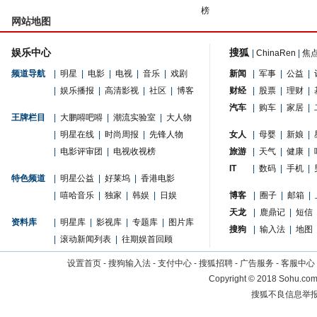
榜
网站地图
娱乐中心
搜狐
|
ChinaRen
|
焦
频道导航
|
明星
|
电影
|
电视
|
音乐
|
戏剧
新闻
|
军事
|
公益
|
|
娱乐播报
|
高清影视
|
社区
|
博客
财经
|
股票
|
理财
|
汽车
|
购车
|
家居
|
王牌栏目
|
大鹏嘚吧嘚
|
潮流实验室
|
大人物
|
明星在线
|
时尚周报
|
先锋人物
女人
|
母婴
|
新娘
|
|
电影评审团
|
电视收视榜
旅游
|
天气
|
健康
|
IT
|
数码
|
手机
|
特色频道
|
明星公益
|
好莱坞
|
香港电影
|
嘻哈音乐
|
独家
|
韩娱
|
日娱
博客
|
圈子
|
邮箱
|
天龙
|
鹿鼎记
|
短信
资料库
|
明星库
|
影视库
|
专题库
|
图片库
搜狗
|
输入法
|
地图
|
滚动新闻列表
|
往期娱首回顾
设置首页
-
搜狗输入法
-
支付中心
-
搜狐招聘
-
广告服务
-
客服中心
Copyright
©
2018 Sohu.com 
搜狐不良信息举