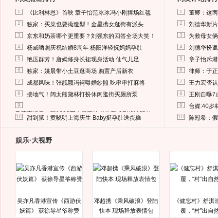
1
1
《比利林恩》首映 章子怡范冰冰冯小刚捧场红毯
董卿：这两
2
2
独家：买菜也要拗造型！金星携女逛街有派头
刘德华新片
3
3
京东和奶茶哪个更重要？刘强东的回答全场大笑！
为救母女俩
4
4
杨威晒照庆祝结婚8周年 杨阳洋轻抚妈妈孕肚
刘德华扮邋
5
5
艳压群芳！唐嫣修身长裙现身活动 仙气儿足
章子怡斥港
6
6
独家：姚晨带小土豆逛商场 购置产后新衣
律师：于正
7
7
成都风味！张靓颖冯轲曝婚纱照 吃串串打麻将
王力宏否认
8
8
接地气！阔太熊黛林打扮休闲逛街买厕所泵
王刚自曝7
9
9
台媒:40
马蓉离婚后，砸1000万人民币给媒体要求删掉这照片
10
10
甜到腻！黄晓明上海庆生 Baby挺孕肚送蛋糕
陈冠希：假
娱乐·大视野
吴亦凡香港宣传《西游伏
邓超携《乘风破浪》登陆
《健忘村》舒淇
妖篇》 获徐导星爷称赞
快本 现场释放表情包
覆，“村”出自