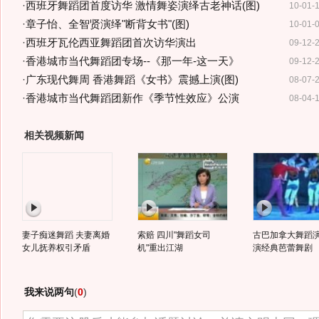
·
西班牙舞蹈团首度访华 激情舞姿演绎古老神话(图)
10-01-
·
章子怡、全智贤演绎"断背女书"(图)
10-01-
·
西班牙瓦伦西亚舞蹈团首次访华演出
09-12-
·
香港城市当代舞蹈团专场--《那一年-这一天》
09-12-
·
广东现代舞周 香港舞蹈《女书》震撼上演(图)
08-07-
·
香港城市当代舞蹈团新作《季节性效应》公演
08-04-
相关视频新闻
妻子痴迷舞蹈 夫妻离婚
索赔 四川"舞蹈女司
古巴加拿大舞蹈
女儿抚养权引矛盾
机"重出江湖
演经典芭蕾舞剧
我来说两句
(
0
)