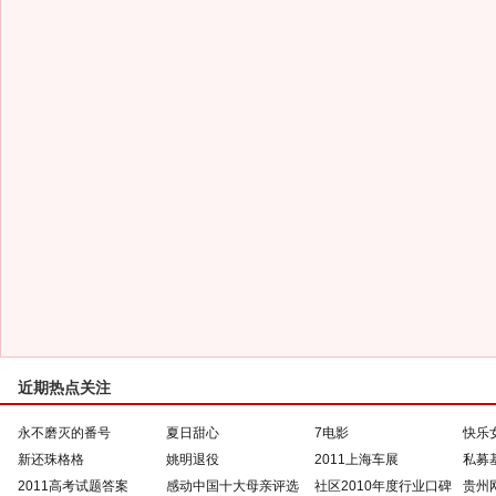
近期热点关注
永不磨灭的番号
夏日甜心
7电影
快乐
新还珠格格
姚明退役
2011上海车展
私募
2011高考试题答案
感动中国十大母亲评选
社区2010年度行业口碑
贵州