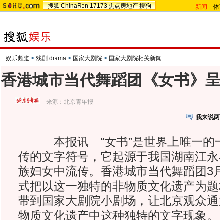
搜狐
ChinaRen
17173
焦点房地产
搜狗
新闻
-
体
娱乐频道
>
戏剧 drama
>
国家大剧院
>
国家大剧院相关新闻
香港城市当代舞蹈团《女书》
来源：
北京青年报
我来说两
本报讯 “女书”是世界上唯一的
传的文字符号，它起源于我国湖南江永
族妇女中流传。香港城市当代舞蹈团3
式把以这一独特的非物质文化遗产为题
带到国家大剧院小剧场，让北京观众通
物质文化遗产中这种独特的文字现象。