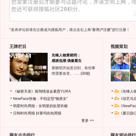
*发表评论前请先注册成为搜狐用户，请点击右上角
“新用户注册”
进行注册！
王牌栏目
视频策划
先锋人物黄晓明：
感谢低潮 偶像重生
黄晓明开始意识到，有些事
情需要改变。……
[详细]
《秘密天使》陈翔情迷金素恩YURA
《先锋人
NewFace张俪：不怕定型“物质女”
《综艺马
明星时尚周报：女明星的欲望衣橱
《NewF
日韩时尚周报
好莱坞街拍周报
《夏日甜
更多 >>
网友点击排行
网友评论排行