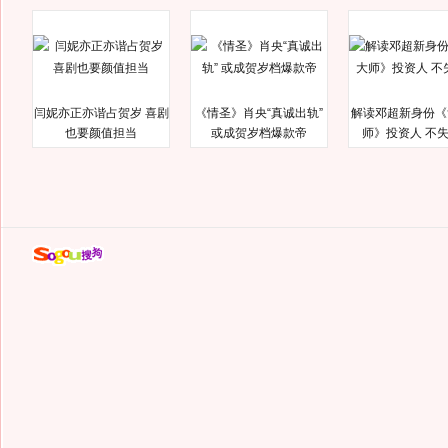
闫妮亦正亦谐占贺岁 喜剧
《情圣》肖央“真诚出轨”
解读邓超新身份《
也要颜值担当
或成贺岁档爆款帝
师》投资人 不