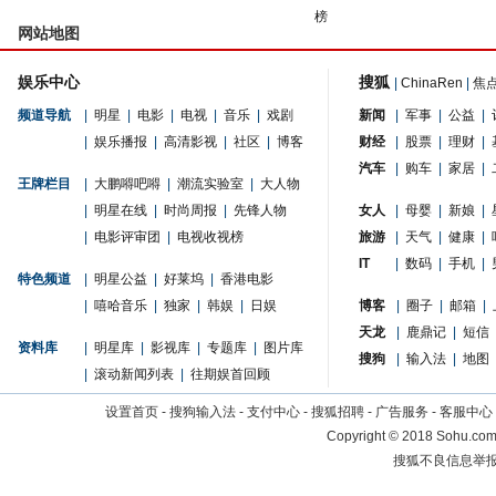
榜
网站地图
娱乐中心
搜狐
|
ChinaRen
|
焦
频道导航
|
明星
|
电影
|
电视
|
音乐
|
戏剧
新闻
|
军事
|
公益
|
|
娱乐播报
|
高清影视
|
社区
|
博客
财经
|
股票
|
理财
|
汽车
|
购车
|
家居
|
王牌栏目
|
大鹏嘚吧嘚
|
潮流实验室
|
大人物
|
明星在线
|
时尚周报
|
先锋人物
女人
|
母婴
|
新娘
|
|
电影评审团
|
电视收视榜
旅游
|
天气
|
健康
|
IT
|
数码
|
手机
|
特色频道
|
明星公益
|
好莱坞
|
香港电影
|
嘻哈音乐
|
独家
|
韩娱
|
日娱
博客
|
圈子
|
邮箱
|
天龙
|
鹿鼎记
|
短信
资料库
|
明星库
|
影视库
|
专题库
|
图片库
搜狗
|
输入法
|
地图
|
滚动新闻列表
|
往期娱首回顾
设置首页
-
搜狗输入法
-
支付中心
-
搜狐招聘
-
广告服务
-
客服中心
Copyright
©
2018 Sohu.com 
搜狐不良信息举