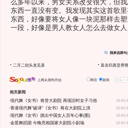
么多年以来，男女关系改变很大，但我
东西一直没有变。我发现其实这首歌里
东西，好像要将女人像一块泥那样去塑
一段，好像是男人教女人怎么去做女人
我来说两句
(
二月二抬头龙见喜
直击归真堂养
上网从搜狗开始
网页
新闻
相关新闻
·
现代舞《女书》将登大剧院 再现旧时女子习俗
10-02-
·
香港现代舞"破译"《女书》将在大剧院上演
10-02-
·
现代舞《女书》跳出中国女人百年心事(图)
10-02-
·
金星舞蹈团 今晚亮相国家大剧院小剧场
10-01-