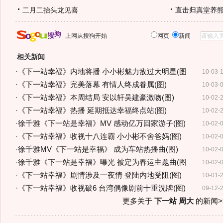
二月二抬头龙见喜
直击归真堂养
上网从搜狗开始
网页
新闻
相关新闻
·
《下一站幸福》内地将播 小小彬魅力敌过大明星(图
10-03-
·
《下一站幸福》完美落幕 有情人终成眷属(图)
10-03-
·
《下一站幸福》本周结局 安以轩吴建豪激吻(图)
10-02-
·
《下一站幸福》热播 延期抵达幸福终点站(图)
10-02-
·
徐千雅《下一站是幸福》MV 感动亿万回家游子(图)
10-02-
·
《下一站幸福》收视十八连霸 小小彬不舍爸妈(图)
10-02-
·
徐千雅MV《下一站是幸福》 成为车站热播曲(图)
10-02-
·
徐千雅《下一站是幸福》曝光 被定为春运主题曲(图
10-02-
·
《下一站幸福》剧情涉及一夜情 登陆内地受阻(图)
10-01-
·
《下一站幸福》收视破6 台湾偶像剧前十重洗牌(图)
09-12-
更多关于
下一站 周大
的新闻>