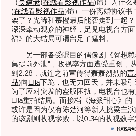
（
吴建豪
(
在线看影视作品
)
饰）为什么
(
在线看影视作品
)
饰）一份离婚协议书
架了？光晞和慕橙最后能否走到一起？
深深牵动观众的神经，足见电视台方面
福》的大结局可谓留足了猛料。
另一部备受瞩目的偶像剧《就想赖着
集提前外泄”，收视率方面遭受重创，从上
到2.28，就连之前宣传得轰轰烈烈的
言
品
)
向
Ella
下跪，也无力回天，并未吸引
为了应对突发的盗版困扰，电视台也有
Ella重拍结局。而接档《海派甜心》
或许是因为仅有
陈楚河
等新人挑梁主演
的该剧则收视惨败，以0.34的收视数
我来说两句
(