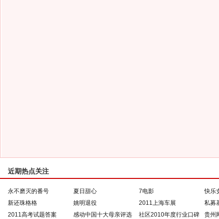
近期热点关注
永不磨灭的番号
夏日甜心
7电影
快乐
新还珠格格
姚明退役
2011上海车展
私募
2011高考试题答案
感动中国十大母亲评选
社区2010年度行业口碑
贵州