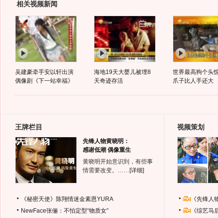
相关视频新闻
吴建豪牵手安以轩出演
海地19天大婴儿被埋8
世界最高狗个头惊
偶像剧《下一站幸福》
天奇迹存活
爪子比人手还大
王牌栏目
视频策划
先锋人物黄晓明：
感谢低潮 偶像重生
黄晓明开始意识到，有些事
情需要改变。……
[详细]
《秘密天使》陈翔情迷金素恩YURA
《先锋人
NewFace张俪：不怕定型“物质女”
《综艺马