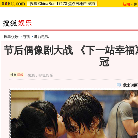
搜狐
ChinaRen
17173
焦点房地产
搜狗
新闻
-
体
搜狐娱乐
>
电视
>
港台电视
节后偶像剧大战 《下一站幸福
冠
来源：
搜狐娱乐
我来说两