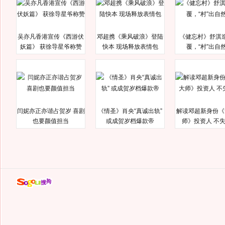
吴亦凡香港宣传《西游伏
邓超携《乘风破浪》登陆
《健忘村》舒淇
妖篇》 获徐导星爷称赞
快本 现场释放表情包
覆，“村”出自
闫妮亦正亦谐占贺岁 喜剧
《情圣》肖央“真诚出轨”
解读邓超新身份《
也要颜值担当
或成贺岁档爆款帝
师》投资人 不