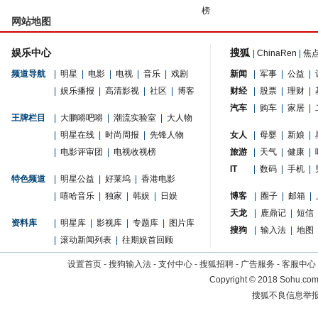
榜
网站地图
娱乐中心
搜狐
|
ChinaRen
|
焦
频道导航
|
明星
|
电影
|
电视
|
音乐
|
戏剧
新闻
|
军事
|
公益
|
|
娱乐播报
|
高清影视
|
社区
|
博客
财经
|
股票
|
理财
|
汽车
|
购车
|
家居
|
王牌栏目
|
大鹏嘚吧嘚
|
潮流实验室
|
大人物
|
明星在线
|
时尚周报
|
先锋人物
女人
|
母婴
|
新娘
|
|
电影评审团
|
电视收视榜
旅游
|
天气
|
健康
|
IT
|
数码
|
手机
|
特色频道
|
明星公益
|
好莱坞
|
香港电影
|
嘻哈音乐
|
独家
|
韩娱
|
日娱
博客
|
圈子
|
邮箱
|
天龙
|
鹿鼎记
|
短信
资料库
|
明星库
|
影视库
|
专题库
|
图片库
搜狗
|
输入法
|
地图
|
滚动新闻列表
|
往期娱首回顾
设置首页
-
搜狗输入法
-
支付中心
-
搜狐招聘
-
广告服务
-
客服中心
Copyright
©
2018 Sohu.com 
搜狐不良信息举