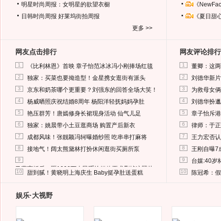
明星时尚周报：女明星的欲望衣橱
《NewF
日韩时尚周报
好莱坞街拍周报
《夏日甜
更多 >>
网友点击排行
网友评论排行
1
1
《比利林恩》首映 章子怡范冰冰冯小刚捧场红毯
董卿：这两
2
2
独家：买菜也要拗造型！金星携女逛街有派头
刘德华新片
3
3
京东和奶茶哪个更重要？刘强东的回答全场大笑！
为救母女俩
4
4
杨威晒照庆祝结婚8周年 杨阳洋轻抚妈妈孕肚
刘德华扮邋
5
5
艳压群芳！唐嫣修身长裙现身活动 仙气儿足
章子怡斥港
6
6
独家：姚晨带小土豆逛商场 购置产后新衣
律师：于正
7
7
成都风味！张靓颖冯轲曝婚纱照 吃串串打麻将
王力宏否认
8
8
接地气！阔太熊黛林打扮休闲逛街买厕所泵
王刚自曝7
9
9
台媒:40
马蓉离婚后，砸1000万人民币给媒体要求删掉这照片
10
10
甜到腻！黄晓明上海庆生 Baby挺孕肚送蛋糕
陈冠希：假
娱乐·大视野