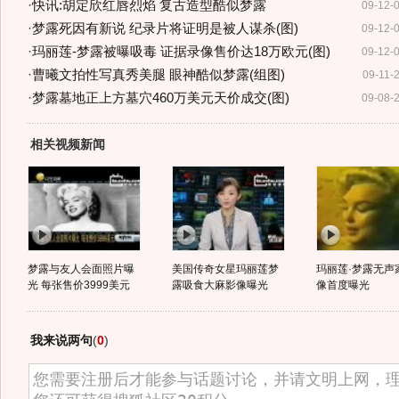
·
快讯:胡定欣红唇烈焰 复古造型酷似梦露
09-12-
·
梦露死因有新说 纪录片将证明是被人谋杀(图)
09-12-
·
玛丽莲-梦露被曝吸毒 证据录像售价达18万欧元(图)
09-12-
·
曹曦文拍性写真秀美腿 眼神酷似梦露(组图)
09-11-
·
梦露墓地正上方墓穴460万美元天价成交(图)
09-08-
相关视频新闻
梦露与友人会面照片曝
美国传奇女星玛丽莲梦
玛丽莲·梦露无声
光 每张售价3999美元
露吸食大麻影像曝光
像首度曝光
我来说两句
(
0
)