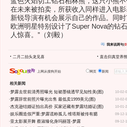
蓝色火焰切工钻石柏林熊，这只小熊不
在未来被拍卖，所获收入同样进入电影
新锐导演有机会展示自己的作品。同时T
欧洲明星特别设计了Super Nova的
人惊喜。”（刘毅）
我来说两句
(
0
二月二抬头龙见喜
直击归真堂养
上网从搜狗开始
网页
新闻
相关新闻
·
梦露去世前清秀照曝光 短裙墨镜透罕见知性美(图)
10-02-
·
梦露辞世前照片曝光出售 最低卖1999美元(图)
10-02-
·
杰克逊结婚证拍出高价 买家还藏有梦露结婚证(图)
10-01-
·
娱乐圈造假严重:梦露谎称孤儿 维塔斯被传有腮
09-12-
·
亚太影展开舞 蔡淑臻化身玛丽莲-梦露
09-12-