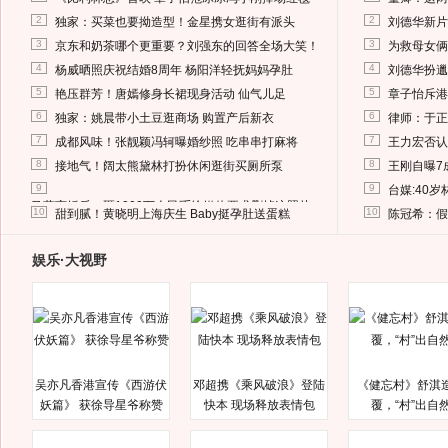
2
2
独家：买菜也要拗造型！金星携女逛街有派头
刘德华新片
3
3
京东和奶茶哪个更重要？刘强东的回答全场大笑！
为救母女俩
4
4
杨威晒照庆祝结婚8周年 杨阳洋轻抚妈妈孕肚
刘德华扮邋
5
5
艳压群芳！唐嫣修身长裙现身活动 仙气儿足
章子怡斥港
6
6
独家：姚晨带小土豆逛商场 购置产后新衣
律师：于正
7
7
成都风味！张靓颖冯轲曝婚纱照 吃串串打麻将
王力宏否认
8
8
接地气！阔太熊黛林打扮休闲逛街买厕所泵
王刚自曝7
9
9
台媒:40
马蓉离婚后，砸1000万人民币给媒体要求删掉这照片
10
10
甜到腻！黄晓明上海庆生 Baby挺孕肚送蛋糕
陈冠希：假
娱乐·大视野
吴亦凡香港宣传《西游伏
邓超携《乘风破浪》登陆
《健忘村》舒淇
妖篇》 获徐导星爷称赞
快本 现场释放表情包
覆，“村”出自