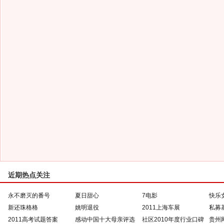
近期热点关注
永不磨灭的番号
夏日甜心
7电影
快乐
新还珠格格
姚明退役
2011上海车展
私募
2011高考试题答案
感动中国十大母亲评选
社区2010年度行业口碑
贵州