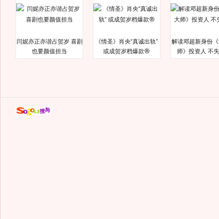
闫妮亦正亦谐占贺岁 喜剧
《情圣》肖央“真诚出轨”
解读邓超新身份《
也要颜值担当
或成贺岁档爆款帝
师》投资人 不