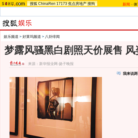
搜狐
ChinaRen
17173
焦点房地产
搜狗
新闻
-
体
娱乐频道
>
好莱坞频道
>
八卦绯闻
梦露风骚黑白剧照天价展售 风
来源：
新华报业网-扬子晚报
我来说两