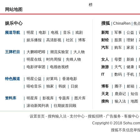
榜
网站地图
娱乐中心
搜狐
|
ChinaRen
|
焦
频道导航
|
明星
|
电影
|
电视
|
音乐
|
戏剧
新闻
|
军事
|
公益
|
|
娱乐播报
|
高清影视
|
社区
|
博客
财经
|
股票
|
理财
|
汽车
|
购车
|
家居
|
王牌栏目
|
大鹏嘚吧嘚
|
潮流实验室
|
大人物
|
明星在线
|
时尚周报
|
先锋人物
女人
|
母婴
|
新娘
|
|
电影评审团
|
电视收视榜
旅游
|
天气
|
健康
|
IT
|
数码
|
手机
|
特色频道
|
明星公益
|
好莱坞
|
香港电影
|
嘻哈音乐
|
独家
|
韩娱
|
日娱
博客
|
圈子
|
邮箱
|
天龙
|
鹿鼎记
|
短信
资料库
|
明星库
|
影视库
|
专题库
|
图片库
搜狗
|
输入法
|
地图
|
滚动新闻列表
|
往期娱首回顾
设置首页
-
搜狗输入法
-
支付中心
-
搜狐招聘
-
广告服务
-
客服中心
Copyright
©
2018 Sohu.com 
搜狐不良信息举