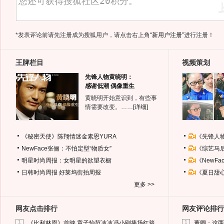
*发表评论前请先注册成为搜狐用户，请点击右上角
“新用户注册”
进行注册！
王牌栏目
视频策划
先锋人物黄晓明：
感谢低潮 偶像重生
黄晓明开始意识到，有些事
情需要改变。……
[详细]
《秘密天使》陈翔情迷金素恩YURA
《先锋人
NewFace张俪：不怕定型“物质女”
《综艺马
明星时尚周报：女明星的欲望衣橱
《NewF
日韩时尚周报
好莱坞街拍周报
《夏日甜
更多 >>
网友点击排行
网友评论排行
1
1
《比利林恩》首映 章子怡范冰冰冯小刚捧场红毯
董卿：这两