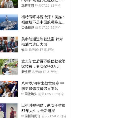
不用怀疑他们把红旗扛下去
的决心
观察者网
昨天07:15
32评论
福特号吓得冒冷汗！美媒：
福建舰不是中国航母终点，
而是新起点！
尖锋视野
前天17:59
25评论
美参院通过制裁法案 针对
俄油气进口大国
知世
昨天09:17
51评论
丈夫坠亡后百万赔偿款被婆
家转移，妻女仅得3万元
新快报
昨天09:12
51评论
八村塁/河村出战世预赛 中
国男篮错过最强日本队
中国篮镜头
前天13:58
36评论
出生时被抱错，两女子错换
37年人生，最新进展
中国新闻周刊
前天21:50
20评论