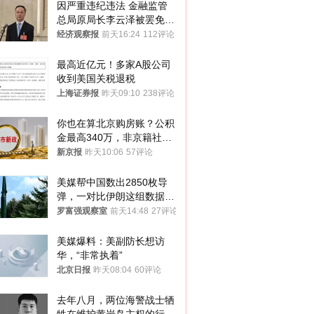
因严重违纪违法 金融监管
总局原局长李云泽被罢免全
国人大代表
经济观察报
前天16:24
112评论
最高近亿元！多家A股公司
收到美国关税退税
上海证券报
昨天09:10
238评论
你也在算北京购房账？公积
金最高340万，非京籍社保
1年
新京报
昨天10:06
57评论
美媒帮中国数出2850枚导
弹，一对比伊朗这组数据，
发现出大事了
罗富强观察室
前天14:48
27评论
美媒爆料：美副防长想访
华，“非常执着”
北京日报
昨天08:04
60评论
去年八月，两位海警战士牺