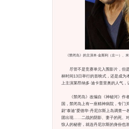
《禁闭岛》的主演本·金斯利（左一）、
尽管不是竞赛单元入围影片，但是奥
林时间13日举行的首映式，还是成为
上主演莱昂纳多·迪卡普里奥的人气，
《禁闭岛》改编自《神秘河》作者丹
国，禁闭岛上有一座精神病院，专门关
尉“泰迪”爱德华·丹尼尔斯上岛调查
团出现……二战的阴影、妻子的死、
惊人的秘密，就连丹尼尔斯的身份也渐