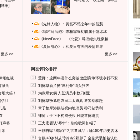
，有些事
与村姑仅一线之隔…
[详细]
[详细]
《先锋人物》：黄磊不惑之年中的智慧
《综艺马后炮》陈柏霖曝初吻属于范冰冰
《NewFace》：《北爱》导演续集玩穿越
《夏日甜心》：和夏日有关的爱情世界
更多 >>
更多 >>
网友评论排行
1
捧场红毯
董卿：这两年没什么突破 激烈竞争环境令我不安
2
有派头
刘德华新片扮“犀利哥”街头狂奔
3
全场大笑！
为救母女俩 人艺演员中数刀(图)
4
妈孕肚
刘德华扮邋遢农民工太逼真 遭警察驱赶
5
儿足
章子怡斥港媒歧视内地演员 称刁钻势利
6
衣
律师：于正不构成侵权 只能道德谴责
7
打麻将
王力宏否认“辱华”：别给歌词扣帽子
8
所泵
王刚自曝7成家产为古董藏品：睡180年历史古床
9
台媒:40岁林志玲冷冻9颗卵子 全副武装怕被认出