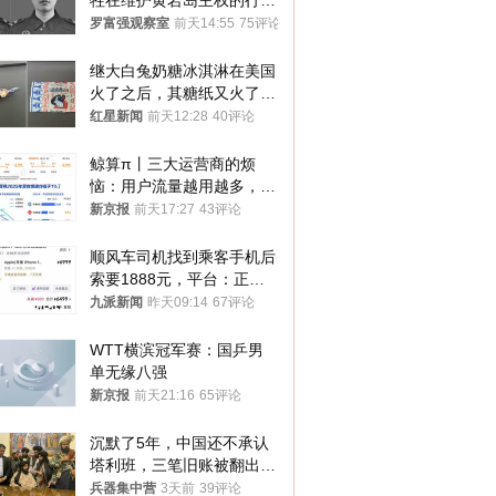
牲在维护黄岩岛主权的行动
中
罗富强观察室
前天14:55
75评论
继大白兔奶糖冰淇淋在美国
火了之后，其糖纸又火了！
海外博主盛赞：平面设计经
红星新闻
前天12:28
40评论
典之作
鲸算π丨三大运营商的烦
恼：用户流量越用越多，收
入却越来越少
新京报
前天17:27
43评论
顺风车司机找到乘客手机后
索要1888元，平台：正和
司机沟通协商
九派新闻
昨天09:14
67评论
WTT横滨冠军赛：国乒男
单无缘八强
新京报
前天21:16
65评论
沉默了5年，中国还不承认
塔利班，三笔旧账被翻出，
最大风险出现
兵器集中营
3天前
39评论