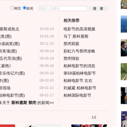
网页
新闻
相关推荐
塞斯成焦点
电影节的高清视频
10-02-14
奖(图)
马丁.斯科塞斯
10-01-18
成就奖(图)
禁闭双眼
09-11-15
奖项(图)
彩虹六号禁闭攻略
09-08-24
五代导演(图)
禁闭情欲
09-05-18
红菱艳》
柏林电影节的消息
09-05-16
乐传记片(图)
第58届柏林电影节
09-05-15
(图)
柏林电影节 左右
09-02-03
彩排现场
刘威葳 柏林电影节
09-01-12
林电影节(图)
柏林国际电影节
08-01-17
多关于
斯科塞斯 禁闭
的新闻>>
1/2