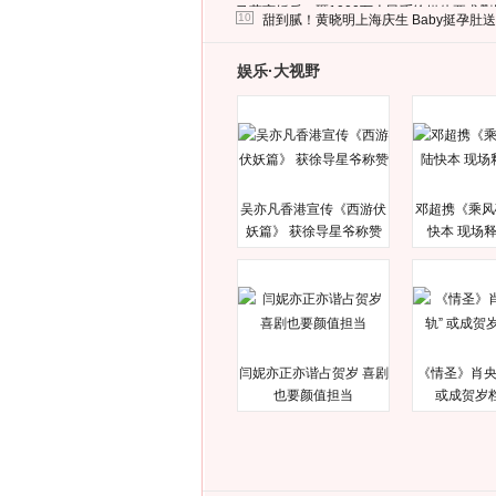
马蓉离婚后，砸1000万人民币给媒体要求
10
甜到腻！黄晓明上海庆生 Baby挺孕肚
娱乐·大视野
吴亦凡香港宣传《西游伏
邓超携《乘风
妖篇》 获徐导星爷称赞
快本 现场
闫妮亦正亦谐占贺岁 喜剧
《情圣》肖央
也要颜值担当
或成贺岁