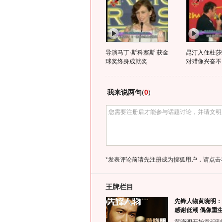
导演马丁·斯科塞斯 获金
昆汀入住杜莎
球奖终身成就奖
对蜡像兴奋不
我来说两句
(
0
)
*发表评论前请先注册成为搜狐用户，请点击
王牌栏目
先锋人物黄晓明：
感谢低潮 偶像重