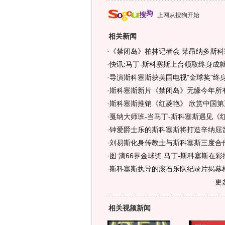
上网从搜狗开始
相关新闻
·
《禁闭岛》柏林记者会 莱昂纳多斯科
·
快讯:马丁-斯科塞斯上台领取终身成就
·
导演斯科塞斯获美国电视"金球奖"终身
·
斯科塞斯新片《禁闭岛》无缘今年所有
·
斯科塞斯推销《红菱艳》 欣赏中国第
·
戛纳大师班-当马丁-斯科塞斯遇见《
·
钟爱爵士乐的斯科塞斯将打造辛纳屈音
·
刘易斯化身传教士与斯科塞斯三度合作
·
图:滴66界金球奖 马丁-斯科塞斯在
·
斯科塞斯执导的滚石乐队纪录片揭幕柏
更
相关视频新闻