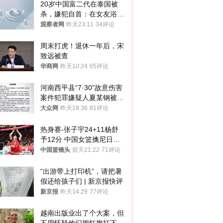
20岁中国富二代在泰国被
杀，嫌犯自首：在女友浴室
看到他
观察者网
昨天23:11
34评论
周末打虎！退休一年后，宋
致远被查
华商网
昨天10:24
65评论
河南西平县“7·30”故意伤害
案件犯罪嫌疑人夏某钢被抓
获
大众网
昨天18:36
81评论
热身赛-张子宇24+11杨舒
予12分 中国女篮擒尼日利
亚
中国篮镜头
前天21:22
71评论
“出游带上打印机”，请把暑
假还给孩子们 | 新京报快评
新京报
昨天14:29
77评论
越南出版业出了个大案，但