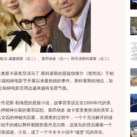
米歇尔·威廉姆斯（左二）、莱昂纳多（右一）和导演斯科塞斯（右二）
斯卡获奖导演马丁·斯科塞斯的悬疑惊悚片《禁闭岛》于柏
本届柏林电影节开幕以来最热闹的事件。斯科塞斯的地位，加
让柏林电影宫周边越来越有追星气氛。
尼斯·勒海恩的悬疑小说，故事背景设定在1950年代的美
押精神分裂的重罪囚犯。莱昂纳多·迪卡普里奥扮演的美军上
一名女囚的神秘失踪案，在调查的过程中，一个个无法解开的谜
对凶手的难以释怀都困扰着丹尼尔斯，这座岛的背后藏着一个
渐成谜。小岛，成了一个卡夫卡小说中“城堡”式的存在。