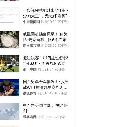
一段视频就能炒出“全国小
炒肉大王”，费大厨“塌房”了
吗？
中国新闻网
昨天10:21
22评论
或重回超强台风级！“白海
豚”云系面积，比6个广东还
大！深圳官方：注意这件事
南方都市报
前天23:55
39评论
挺进决赛！U17国足点球3-
1河床U17 将再战阿森纳
射门中国
前天21:57
70评论
国乒男单全军覆没！4人出
战WTT横滨冠军赛均无缘
八强
搜狐体育
前天18:45
102评论
中企告美国防部，“初步胜
利”
观察者网
昨天08:06
28评论