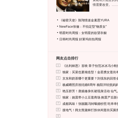
黄晓明开始意识到
情需要改变。……
《秘密天使》陈翔情迷金素恩YURA
NewFace张俪：不怕定型“物质女”
明星时尚周报：女明星的欲望衣橱
日韩时尚周报
好莱坞街拍周报
网友点击排行
1
《比利林恩》首映 章子怡范冰冰冯小刚
2
独家：买菜也要拗造型！金星携女逛街
3
京东和奶茶哪个更重要？刘强东的回答
4
杨威晒照庆祝结婚8周年 杨阳洋轻抚妈
5
艳压群芳！唐嫣修身长裙现身活动 仙气
6
独家：姚晨带小土豆逛商场 购置产后新
7
成都风味！张靓颖冯轲曝婚纱照 吃串串
8
接地气！阔太熊黛林打扮休闲逛街买厕
9