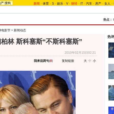
地产
搜狗
新闻
-
体育
-
S
-
娱乐
-
V
-
财经
-
IT
-
汽车
-
房产
-
女人
-
热点：
林电影节
>
新闻动态
热
柏林 斯科塞斯“不斯科塞斯”
2010年02月15日02:21
我来说两句
(
0
)
复制链接
大
中
小