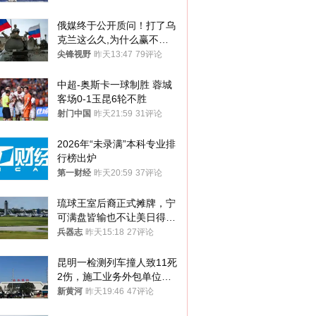
俄媒终于公开质问！打了乌
克兰这么久,为什么赢不了?
答案令人沉默
尖锋视野
昨天13:47
79评论
中超-奥斯卡一球制胜 蓉城
客场0-1玉昆6轮不胜
射门中国
昨天21:59
31评论
2026年“未录满”本科专业排
行榜出炉
第一财经
昨天20:59
37评论
琉球王室后裔正式摊牌，宁
可满盘皆输也不让美日得
逞，中国成关键
兵器志
昨天15:18
27评论
昆明一检测列车撞人致11死
2伤，施工业务外包单位被
罚1.5万元，国铁昆明局被
新黄河
昨天19:46
47评论
罚300万元