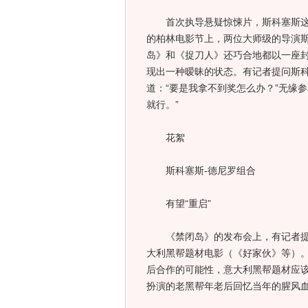
首次执导悬疑惊悚片，斯科塞斯这次
的柏林电影节上，两位大师级的导演
岛》和《捉刀人》还巧合地都以一座
现出一种暧昧的状态。有记者提问斯
道：“要是我拿不到奖怎么办？”无缘
就行。”
花絮
斯科塞斯-德尼罗组合
有望“重启”
《禁闭岛》的发布会上，有记者提问
大利黑帮题材电影（《好家伙》等）。
后合作的可能性，意大利黑帮题材应
扮演的老黑帮年老后回忆当年的腥风血