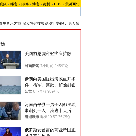
视频
-
播客
-
邮件
-
博客
-
微博
-
BBS
-
我说两句
红牛音乐之旅
金立特约搜狐视频年度盛典
男人帮
评榜
美国前总统拜登癌症扩散
封面新闻
7小时前
145评论
伊朗向美国提出海峡重开条
件：撤军、赔款、解除封锁
知世
6小时前
98评论
河南西平县一男子因邻里琐
事刺死一人，潜逃十天后在
十多公里外一片玉米地里落
潇湘晨报
昨天19:57
76评论
网
俄罗斯女首富的商业帝国正