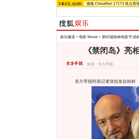
搜狐
ChinaRen
17173
焦点房
娱乐频道
>
电影 Movie
>
第60届柏林电影节,柏
《禁闭岛》亮相
来源：
东方早报
东方早报特派记者张悦发自柏林