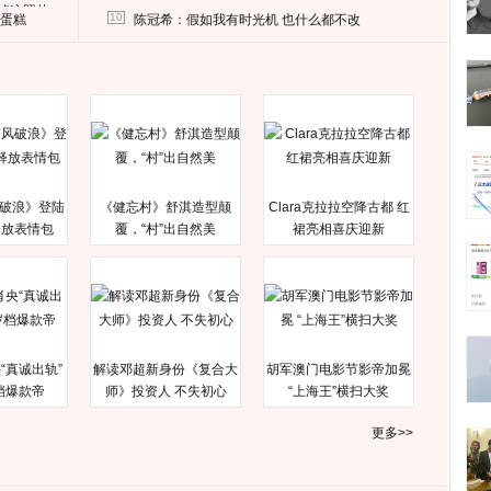
删掉这照片
10
送蛋糕
陈冠希：假如我有时光机 也什么都不改
破浪》登陆
《健忘村》舒淇造型颠
Clara克拉拉空降古都 红
释放表情包
覆，“村”出自然美
裙亮相喜庆迎新
“真诚出轨”
解读邓超新身份《复合大
胡军澳门电影节影帝加冕
档爆款帝
师》投资人 不失初心
“上海王”横扫大奖
更多>>