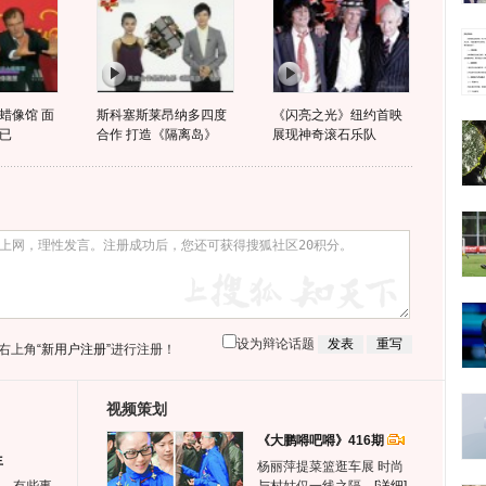
蜡像馆 面
斯科塞斯莱昂纳多四度
《闪亮之光》纽约首映
已
合作 打造《隔离岛》
展现神奇滚石乐队
设为辩论话题
右上角
“新用户注册”
进行注册！
视频策划
《大鹏嘚吧嘚》416期
生
杨丽萍提菜篮逛车展 时尚