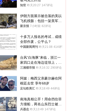
被乌克兰炸毁
知世
昨天20:27
147评论
伊朗方面展示被击落的美以
飞机残骸：包括一架美军F-
15战斗机残骸以及多架无人
新京报
7小时前
82评论
机等
十多万人报名的考试，成绩
全部作废，公平么？
中国新闻周刊
昨天21:08
414评论
台风“白海豚”来临，浙江一
家四口走在海边堤坝上，其
中9岁男孩被巨浪卷入海
三湘都市报
昨天16:32
290评论
中，搜救仍在进行
阿媒：梅西父亲豪尔赫在阿
根廷去世 享年68岁
足坛欧美汇
昨天18:49
44评论
南海真相公开！用命挡住菲
方撞船，两名山东烈士被授
武警最高荣誉
兵器志
昨天13:49
147评论