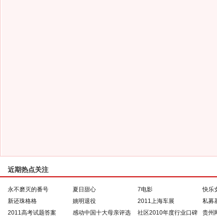
近期热点关注
永不磨灭的番号
夏日甜心
7电影
快乐
新还珠格格
姚明退役
2011上海车展
私募
2011高考试题答案
感动中国十大母亲评选
社区2010年度行业口碑
贵州