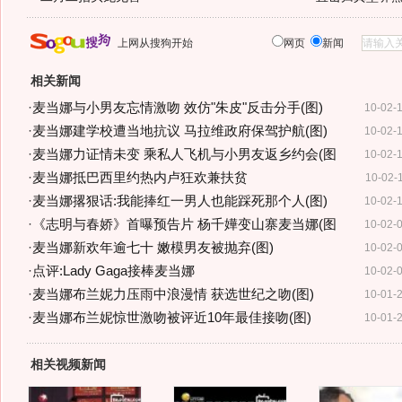
上网从搜狗开始
网页
新闻
相关新闻
·
麦当娜与小男友忘情激吻 效仿"朱皮"反击分手(图)
10-02-
·
麦当娜建学校遭当地抗议 马拉维政府保驾护航(图)
10-02-
·
麦当娜力证情未变 乘私人飞机与小男友返乡约会(图
10-02-
·
麦当娜抵巴西里约热内卢狂欢兼扶贫
10-02-
·
麦当娜撂狠话:我能捧红一男人也能踩死那个人(图)
10-02-
·
《志明与春娇》首曝预告片 杨千嬅变山寨麦当娜(图
10-02-
·
麦当娜新欢年逾七十 嫩模男友被抛弃(图)
10-02-
·
点评:Lady Gaga接棒麦当娜
10-02-
·
麦当娜布兰妮力压雨中浪漫情 获选世纪之吻(图)
10-01-
·
麦当娜布兰妮惊世激吻被评近10年最佳接吻(图)
10-01-
相关视频新闻