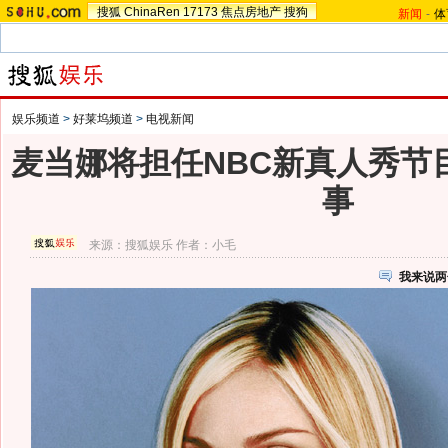
搜狐
ChinaRen
17173
焦点房地产
搜狗
新闻
-
体
娱乐频道
>
好莱坞频道
>
电视新闻
麦当娜将担任NBC新真人秀节
事
来源：
搜狐娱乐
作者：小毛
我来说两