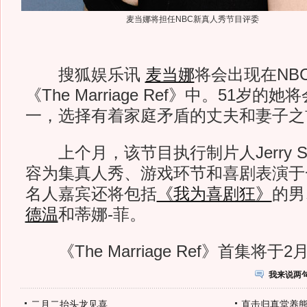
麦当娜将担任NBC新真人秀节目评委
搜狐娱乐讯
麦当娜
将会出现在NB
《The Marriage Ref》中。51岁
一，选择有着家庭矛盾的丈夫和妻子之
上个月，该节目执行制片人Jerry Sei
容为集真人秀、游戏环节和喜剧表演于
名人嘉宾还将包括
《我为喜剧狂》
的男
德温
和蒂娜-菲。
《The Marriage Ref》首集将于2
我来说两
二月二抬头龙见喜
直击归真堂养