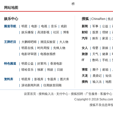
榜
网站地图
娱乐中心
搜狐
|
ChinaRen
|
焦
频道导航
|
明星
|
电影
|
电视
|
音乐
|
戏剧
新闻
|
军事
|
公益
|
|
娱乐播报
|
高清影视
|
社区
|
博客
财经
|
股票
|
理财
|
汽车
|
购车
|
家居
|
王牌栏目
|
大鹏嘚吧嘚
|
潮流实验室
|
大人物
|
明星在线
|
时尚周报
|
先锋人物
女人
|
母婴
|
新娘
|
|
电影评审团
|
电视收视榜
旅游
|
天气
|
健康
|
IT
|
数码
|
手机
|
特色频道
|
明星公益
|
好莱坞
|
香港电影
|
嘻哈音乐
|
独家
|
韩娱
|
日娱
博客
|
圈子
|
邮箱
|
天龙
|
鹿鼎记
|
短信
资料库
|
明星库
|
影视库
|
专题库
|
图片库
搜狗
|
输入法
|
地图
|
滚动新闻列表
|
往期娱首回顾
设置首页
-
搜狗输入法
-
支付中心
-
搜狐招聘
-
广告服务
-
客服中心
Copyright
©
2018 Sohu.com 
搜狐不良信息举