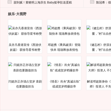
马蓉离婚后，砸1000万人民币给媒体要求删掉这照片
10
10
甜到腻！黄晓明上海庆生 Baby挺孕肚送蛋糕
陈冠希：假
娱乐·大视野
吴亦凡香港宣传《西游伏
邓超携《乘风破浪》登陆
《健忘村》舒淇
妖篇》 获徐导星爷称赞
快本 现场释放表情包
覆，“村”出自
闫妮亦正亦谐占贺岁 喜剧
《情圣》肖央“真诚出轨”
解读邓超新身份《
也要颜值担当
或成贺岁档爆款帝
师》投资人 不