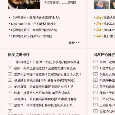
情需要改变。……
[详细]
《秘密天使》陈翔情迷金素恩YURA
《先锋人
NewFace张俪：不怕定型“物质女”
《综艺马
明星时尚周报：女明星的欲望衣橱
《NewF
日韩时尚周报
好莱坞街拍周报
《夏日甜
更多 >>
网友点击排行
网友评论排行
1
1
《比利林恩》首映 章子怡范冰冰冯小刚捧场红毯
董卿：这两
2
2
独家：买菜也要拗造型！金星携女逛街有派头
刘德华新片
3
3
京东和奶茶哪个更重要？刘强东的回答全场大笑！
为救母女俩
4
4
杨威晒照庆祝结婚8周年 杨阳洋轻抚妈妈孕肚
刘德华扮邋
5
5
艳压群芳！唐嫣修身长裙现身活动 仙气儿足
章子怡斥港
6
6
独家：姚晨带小土豆逛商场 购置产后新衣
律师：于正
7
7
成都风味！张靓颖冯轲曝婚纱照 吃串串打麻将
王力宏否认
8
8
接地气！阔太熊黛林打扮休闲逛街买厕所泵
王刚自曝7
9
9
台媒:40