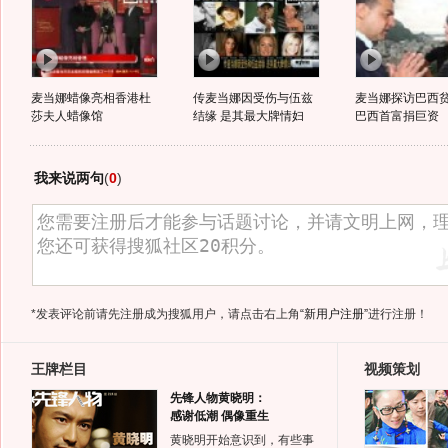
麦当娜蜡像亮相香港杜
传麦当娜因受伤与伍兹
麦当娜探访巴西
莎夫人蜡像馆
结缘 是其最大牌情妇
巴西首富捐巨资
我来说两句
(
0
)
*发表评论前请先注册成为搜狐用户，请点击右上角
“新用户注册”
进行注册！
王牌栏目
视频策划
先锋人物黄晓明：
感谢低潮 偶像重生
黄晓明开始意识到，有些事