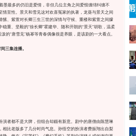
着墨最多的仍旧是爱情，非但几位主角之间爱恨缠绵纠缠不
至情至性。景天和雪见这对欢喜冤家的执著，龙葵与景天之间
情愫、紫萱对长卿三生三世的深情与守候、重楼和紫萱之间朦
稳重、坚毅的“徐长卿”霍建华、随和开朗的“景天”胡歌，温柔
活泼的“唐雪见”杨幂等青春偶像很是养眼，是该剧的一大看点。
时间三集连播。
演者都不是大牌，但组合却颇有新意。剧中的唐僧由陈慧琳
，相比老版多了几分时尚气息。孙悟空的扮演者费振翔出自梨