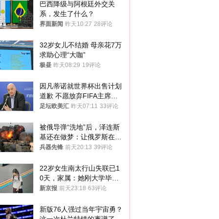
巴西降级与阿根廷外交关
系，发生了什么？
界面新闻
昨天10:27
28评论
32岁女儿不结婚 母亲花7万
求助心理“大咖”
极昼
昨天08:29
19评论
因凡蒂诺就世界杯出售计划
道歉 不愿放弃FIFA主席职
位
足坛欧美汇
昨天07:11
33评论
被俄导弹“洗地”后，泽连斯
基还在做梦：让俄罗斯在冬
季前求和？
兵器先锋
前天20:13
39评论
22岁女生南太行山失联已1
0天，家属：她刚大学毕业
想到山里旅行
新京报
前天23:18
63评论
新版76人强过当年宇宙勇？