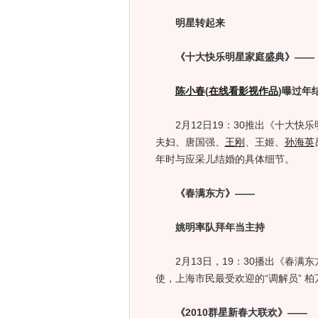
明星转起来
《十大快乐明星家庭盛典》——
陈小春
(
在线看影视作品
)
曝过年
2月12日19：30推出《十大快
夫妇、唐国强、
王刚
、王姬、
孙海英
年时与应采儿结婚的具体细节。
《春满东方》——
姚明率队拜年当主持
2月13日，19：30播出《春满
使，上海市民最受欢迎的“调解员” 
《2010群星新春大联欢》——