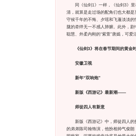
同《仙剑1》一样，《仙剑3》里
清，就算是走过场的配角们也大都是
守候千年的不悔、夕瑶和飞蓬淡淡的
胧的牵绊无一不感人肺腑。此外，剧中
聪慧、外柔内刚的“紫萱”唐嫣，可爱
《仙剑3》将在春节期间的黄金
安徽卫视
新年“双响炮”
新版《西游记》最新潮——
师徒四人有新意
新版《西游记》中，师徒四人的扮
的弟弟陈司翰饰演，他扮相帅气俊朗