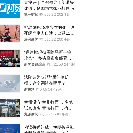
壹快评｜号召领导干部带头
休假，是因为大家不想休吗
第一财经
昨天09:32
202评论
抢劫刺死19岁少女的死刑改
死缓当事人自述：出狱11年
间始终刻意躲避被害人家属
澎湃新闻
前天21:22
200评论
“迅速掀起扫黑除恶新一轮
攻势”！多省份密集部署，
公布举报方式
新闻资讯综合
前天21:53
247评论
法院认为“老登”属年龄贬
损，这个词错在哪里？
新黄河
昨天09:54
49评论
兰州没有“兰州拉面”，多地
试点改名“青海拉面”，有商
家改名已两年
九派新闻
前天22:05
83评论
协议接近达成，伊朗披露海