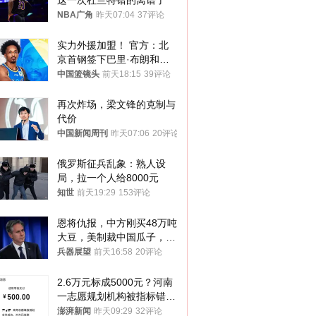
这一次杜兰特错的离谱了
NBA广角
昨天07:04
37评论
实力外援加盟！ 官方：北
京首钢签下巴里·布朗和桑
普森
中国篮镜头
前天18:15
39评论
再次炸场，梁文锋的克制与
代价
中国新闻周刊
昨天07:06
20评论
俄罗斯征兵乱象：熟人设
局，拉一个人给8000元
知世
前天19:29
153评论
恩将仇报，中方刚买48万吨
大豆，美制裁中国瓜子，布
林肯措辞变了
兵器展望
前天16:58
20评论
2.6万元标成5000元？河南
一志愿规划机构被指标错学
费致考生复读
澎湃新闻
昨天09:29
32评论