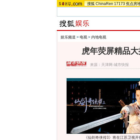
搜狐
ChinaRen
17173
焦点房
娱乐频道
>
电视
>
内地电视
虎年荧屏精品大
来源：
天津网-城市快报
《仙剑奇侠传3》将在江苏卫视开