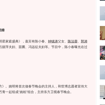
结婚
乐明星家庭盛典》，嘉宾有陈小春、
钟镇涛
父女、
陈法蓉
、
郭涛
吕丽萍夫妇、苗圃、冯远征夫妇等。节目中，陈小春曝光在过
东方》。姚明将首次做春节晚会的主持人，和世博志愿者宣传大
柏万青一起组成“姚柏”组合，主持东方卫视春节晚会。