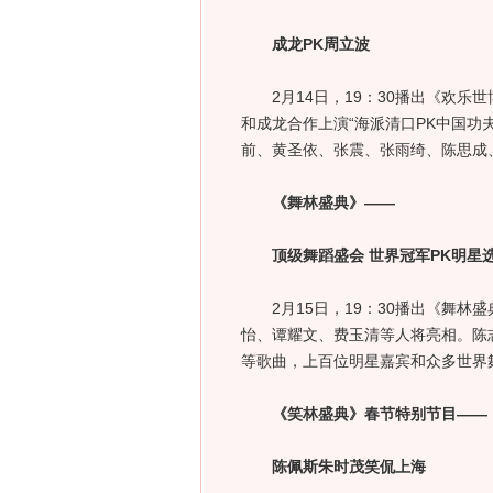
成龙PK周立波
2月14日，19：30播出《欢乐世
和成龙合作上演“海派清口PK中国功
前、黄圣依、张震、张雨绮、陈思成
《舞林盛典》——
顶级舞蹈盛会 世界冠军PK明星
2月15日，19：30播出《舞林
怡、谭耀文、费玉清等人将亮相。陈
等歌曲，上百位明星嘉宾和众多世界
《笑林盛典》春节特别节目——
陈佩斯朱时茂笑侃上海