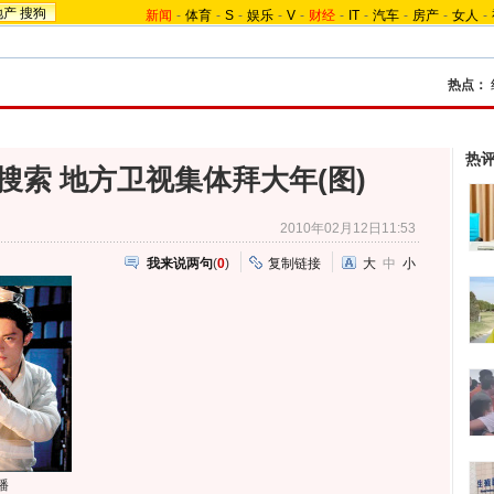
地产
搜狗
新闻
-
体育
-
S
-
娱乐
-
V
-
财经
-
IT
-
汽车
-
房产
-
女人
-
热点：
热
搜索 地方卫视集体拜大年(图)
2010年02月12日11:53
我来说两句
(
0
)
复制链接
大
中
小
播