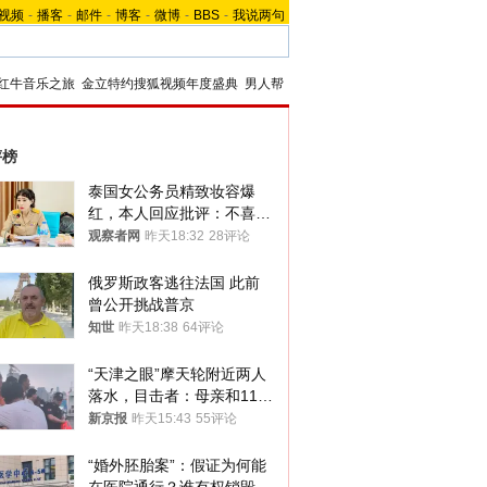
视频
-
播客
-
邮件
-
博客
-
微博
-
BBS
-
我说两句
红牛音乐之旅
金立特约搜狐视频年度盛典
男人帮
评榜
泰国女公务员精致妆容爆
红，本人回应批评：不喜欢
就别看
观察者网
昨天18:32
28评论
俄罗斯政客逃往法国 此前
曾公开挑战普京
知世
昨天18:38
64评论
“天津之眼”摩天轮附近两人
落水，目击者：母亲和11岁
儿子先后被打捞上岸
新京报
昨天15:43
55评论
“婚外胚胎案”：假证为何能