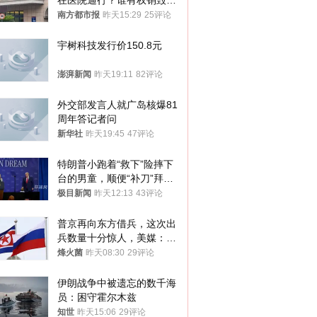
在医院通行？谁有权销毁胚
胎？
南方都市报
昨天15:29
25评论
宇树科技发行价150.8元
澎湃新闻
昨天19:11
82评论
外交部发言人就广岛核爆81
周年答记者问
新华社
昨天19:45
47评论
特朗普小跑着“救下”险摔下
台的男童，顺便“补刀”拜
登：“我可不想他像拜登一
极目新闻
昨天12:13
43评论
样摔下来”
普京再向东方借兵，这次出
兵数量十分惊人，美媒：俄
朝要动真格？
烽火菌
昨天08:30
29评论
伊朗战争中被遗忘的数千海
员：困守霍尔木兹
知世
昨天15:06
29评论