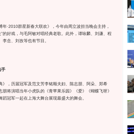
博年·2010群星新春大联欢》，今年由周立波担当晚会主持，
夫”的好戏，与毛阿敏对唱经典老歌。此外，谭咏麟、刘谦、程
、李念、刘孜等也有节目。
选手
盛典》，历届冠军及范文芳李铭顺夫妇、陈志朋、阿朵、郑希
志朋将演唱当年小虎队的《青苹果乐园》《爱》《蝴蝶飞呀》
舞蹈冠军一起在上海大舞台展现最盛大的舞会。