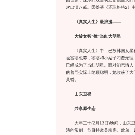
园世家，深厚的戏曲功底是他最大的
次出演八戒。因扮演《还珠格格2》
《真实人生》最浪漫——
大龄女智“擒”当红大明星
《真实人生》中，已故韩国女星崔
被富婆包养，婆婆和小姑子刁蛮无理
已经成为了当红明星。面对初恋情人
的善熙实际上绝顶聪明，她收获了大
黄昏。
山东卫视
共享原生态
大年三十(2月13日)晚间，山东
演的常例，节目特邀吴宗宪、欧弟、