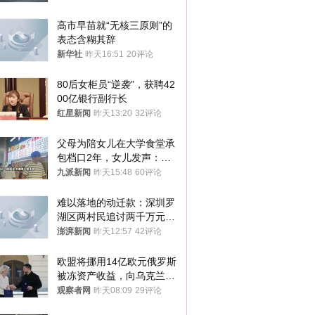
高市早苗就“无核三原则”的
表态含糊其辞
新华社
昨天16:51
20评论
80后女柜员“逆袭”，获聘42
00亿银行副行长
红星新闻
昨天13:20
32评论
父母为陪女儿在大学食堂承
包档口2年，女儿发声：初
衷是为了陪伴，毕业后将不
九派新闻
昨天15:48
60评论
再营业
难以落地的动迁款：深圳罗
湖区两村民追讨两千万元动
迁款八年未果
澎湃新闻
昨天12:57
42评论
欧盟将挪用14亿欧元俄罗斯
被冻资产收益，向乌克兰提
供援助
观察者网
昨天08:09
29评论