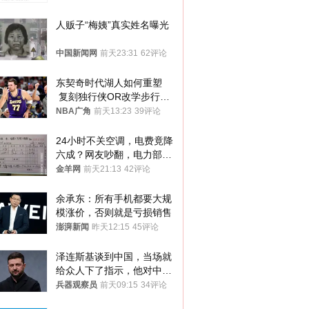
人贩子“梅姨”真实姓名曝光
中国新闻网
前天23:31
62评论
东契奇时代湖人如何重塑
 复刻独行侠OR改学步行
者？
NBA广角
前天13:23
39评论
24小时不关空调，电费竟降
六成？网友吵翻，电力部门
回应→
金羊网
前天21:13
42评论
余承东：所有手机都要大规
模涨价，否则就是亏损销售
澎湃新闻
昨天12:15
45评论
泽连斯基谈到中国，当场就
给众人下了指示，他对中国
和中乌关系，显然又有了新
兵器观察员
前天09:15
34评论
的想法