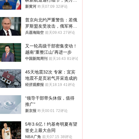
峡新航道通行细节，美方再
提“倒计时”
新黄河
昨天07:09
32评论
普京向北约严重警告：若俄
罗斯盟友受攻击，俄军将动
用核武器保护
兵器海陆空
前天09:43
27评论
又一轮高级干部密集变动！
越南“重整江山”再进一步
中国新闻周刊
前天16:43
81评论
45天地震32次 专家：宜宾
地震不是页岩气开采造成的
经济观察报
前天18:19
41评论
“领导干部带头休假，值得
推广”
新京报
昨天00:01
72评论
5年3.6亿！约基奇明夏有望
签史上最大合同
NBA广角
前天07:15
38评论