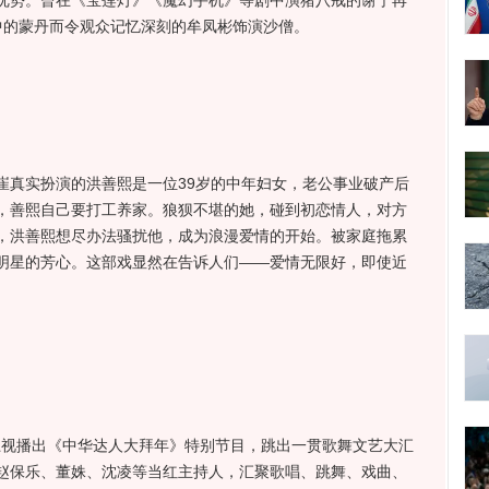
优势。曾在《宝莲灯》《魔幻手机》等剧中演猪八戒的谢宁再
中的蒙丹而令观众记忆深刻的牟凤彬饰演沙僧。
真实扮演的洪善熙是一位39岁的中年妇女，老公事业破产后
，善熙自己要打工养家。狼狈不堪的她，碰到初恋情人，对方
，洪善熙想尽办法骚扰他，成为浪漫爱情的开始。被家庭拖累
明星的芳心。这部戏显然在告诉人们——爱情无限好，即使近
卫视播出《中华达人大拜年》特别节目，跳出一贯歌舞文艺大汇
赵保乐、董姝、沈凌等当红主持人，汇聚歌唱、跳舞、戏曲、