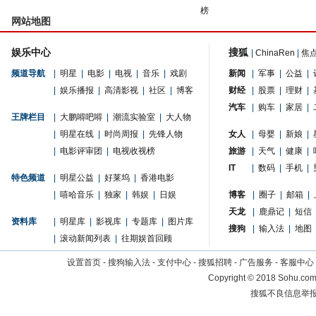
榜
网站地图
娱乐中心
搜狐
|
ChinaRen
|
焦
频道导航
|
明星
|
电影
|
电视
|
音乐
|
戏剧
新闻
|
军事
|
公益
|
|
娱乐播报
|
高清影视
|
社区
|
博客
财经
|
股票
|
理财
|
汽车
|
购车
|
家居
|
王牌栏目
|
大鹏嘚吧嘚
|
潮流实验室
|
大人物
|
明星在线
|
时尚周报
|
先锋人物
女人
|
母婴
|
新娘
|
|
电影评审团
|
电视收视榜
旅游
|
天气
|
健康
|
IT
|
数码
|
手机
|
特色频道
|
明星公益
|
好莱坞
|
香港电影
|
嘻哈音乐
|
独家
|
韩娱
|
日娱
博客
|
圈子
|
邮箱
|
天龙
|
鹿鼎记
|
短信
资料库
|
明星库
|
影视库
|
专题库
|
图片库
搜狗
|
输入法
|
地图
|
滚动新闻列表
|
往期娱首回顾
设置首页
-
搜狗输入法
-
支付中心
-
搜狐招聘
-
广告服务
-
客服中心
Copyright
©
2018 Sohu.com 
搜狐不良信息举