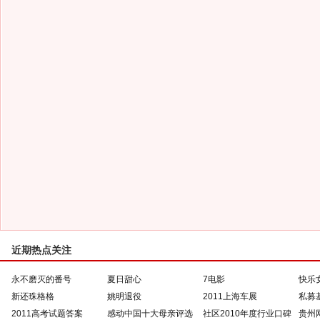
近期热点关注
永不磨灭的番号
夏日甜心
7电影
快乐
新还珠格格
姚明退役
2011上海车展
私募
2011高考试题答案
感动中国十大母亲评选
社区2010年度行业口碑
贵州