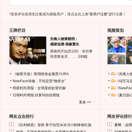
*发表评论前请先注册成为搜狐用户，请点击右上角
“新用户注册”
进行注册！
王牌栏目
视频策划
先锋人物黄晓明：
感谢低潮 偶像重生
黄晓明开始意识到，有些事
情需要改变。……
[详细]
《秘密天使》陈翔情迷金素恩YURA
《先锋人
NewFace张俪：不怕定型“物质女”
《综艺马
明星时尚周报：女明星的欲望衣橱
《NewF
日韩时尚周报
好莱坞街拍周报
《夏日甜
更多 >>
网友点击排行
网友评论排行
1
1
《比利林恩》首映 章子怡范冰冰冯小刚捧场红毯
董卿：这两
2
2