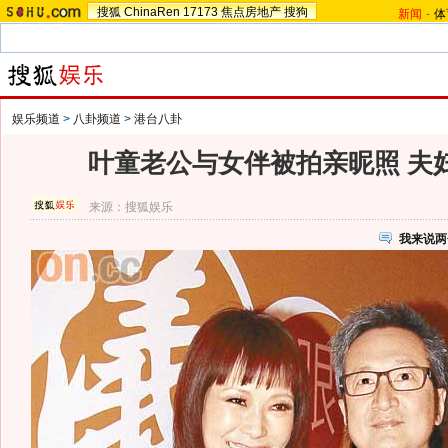
搜狐
ChinaRen
17173
焦点房地产
搜狗
新闻
-
体
娱乐频道
>
八卦频道
>
港台八卦
叶童老公与女伴被拍亲昵照 夫
来源：
搜狐娱乐
我来说两