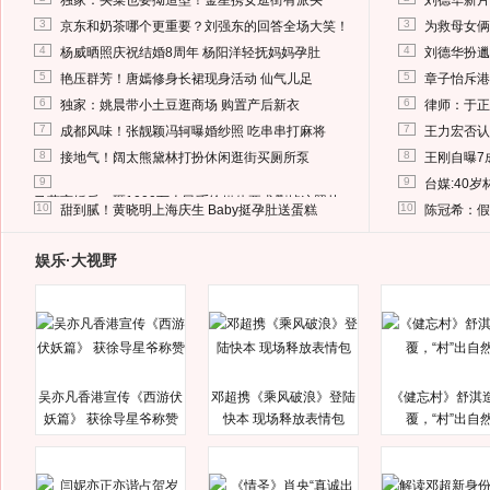
独家：买菜也要拗造型！金星携女逛街有派头
刘德华新片
3
3
京东和奶茶哪个更重要？刘强东的回答全场大笑！
为救母女俩
4
4
杨威晒照庆祝结婚8周年 杨阳洋轻抚妈妈孕肚
刘德华扮邋
5
5
艳压群芳！唐嫣修身长裙现身活动 仙气儿足
章子怡斥港
6
6
独家：姚晨带小土豆逛商场 购置产后新衣
律师：于正
7
7
成都风味！张靓颖冯轲曝婚纱照 吃串串打麻将
王力宏否认
8
8
接地气！阔太熊黛林打扮休闲逛街买厕所泵
王刚自曝7
9
9
台媒:40
马蓉离婚后，砸1000万人民币给媒体要求删掉这照片
10
10
甜到腻！黄晓明上海庆生 Baby挺孕肚送蛋糕
陈冠希：假
娱乐·大视野
吴亦凡香港宣传《西游伏
邓超携《乘风破浪》登陆
《健忘村》舒淇
妖篇》 获徐导星爷称赞
快本 现场释放表情包
覆，“村”出自