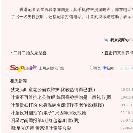
香港记者尝试再联络陈国熹，其手机传来漫游响声，陈在电话中
了另一名男性接听，还指记者打错电话。叶童则继续透过助手表示
我来说两句
(
0
)
二月二抬头龙见喜
直击归真堂养
上网从搜狗开始
网页
新闻
相关新闻
·
狄龙为叶童老公偷欢辩护:比较热情而已(图)
10-02-
·
叶童不再维护老公偷腥 陈国熹称拥吻是一般礼节(图
10-02-
·
叶童贵妇打扮 化身温婉名媛演绎不老传说(组图)
09-11-
·
叶童反对翻拍"白娘子" 只因导演没找她
09-10-
·
明星时尚周报第5期红毯篇:叶童(图)
09-07-
·
图:星光闪耀 黄宗泽叶童等合影
09-06-