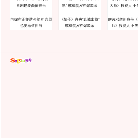
闫妮亦正亦谐占贺岁 喜剧
《情圣》肖央“真诚出轨”
解读邓超新身份《
也要颜值担当
或成贺岁档爆款帝
师》投资人 不