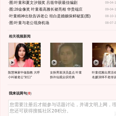
·
图:叶童和夏文汐颁奖 吕筱华获最佳编剧
09-04-
·
图:28金像奖 叶童着高雅长裙亮相 华贵端庄
09-04-
·
叶童精神出轨告诉老公 坦白是婚姻保鲜秘笈(图)
08-10-
·
图:叶童与老公现身机场
08-07-
相关视频新闻
陈慧琳家中做胎教 大呼
女扮男装演员盘点 叶童
叶童优雅出席活动
小叫被老公"封口"
扮许仙观众叹经典
名媛演绎不老传
我来说两句
(
0
)