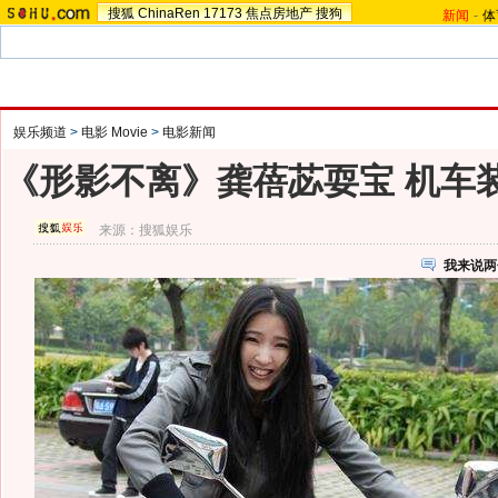
搜狐
ChinaRen
17173
焦点房地产
搜狗
新闻
-
体
娱乐频道
>
电影 Movie
>
电影新闻
《形影不离》龚蓓苾耍宝 机车装
来源：
搜狐娱乐
我来说两