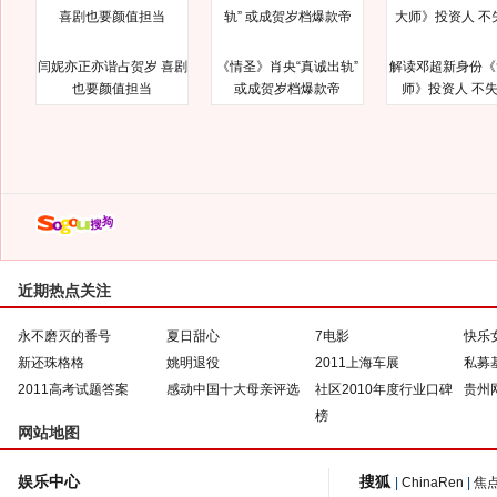
闫妮亦正亦谐占贺岁 喜剧
《情圣》肖央“真诚出轨”
解读邓超新身份《
也要颜值担当
或成贺岁档爆款帝
师》投资人 不
近期热点关注
永不磨灭的番号
夏日甜心
7电影
快乐
新还珠格格
姚明退役
2011上海车展
私募
2011高考试题答案
感动中国十大母亲评选
社区2010年度行业口碑
贵州
榜
网站地图
娱乐中心
搜狐
|
ChinaRen
|
焦