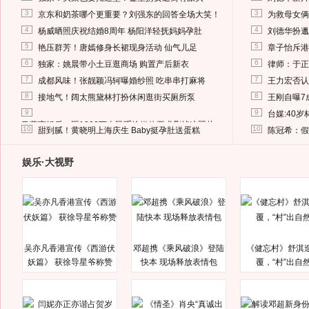
3
3
京东和奶茶哪个更重要？刘强东的回答全场大笑！
为救母女俩
4
4
杨威晒照庆祝结婚8周年 杨阳洋轻抚妈妈孕肚
刘德华扮邋
5
5
艳压群芳！唐嫣修身长裙现身活动 仙气儿足
章子怡斥港
6
6
独家：姚晨带小土豆逛商场 购置产后新衣
律师：于正
7
7
成都风味！张靓颖冯轲曝婚纱照 吃串串打麻将
王力宏否认
8
8
接地气！阔太熊黛林打扮休闲逛街买厕所泵
王刚自曝7
9
9
台媒:40
马蓉离婚后，砸1000万人民币给媒体要求删掉这照片
10
10
甜到腻！黄晓明上海庆生 Baby挺孕肚送蛋糕
陈冠希：假
娱乐·大视野
吴亦凡香港宣传《西游伏
邓超携《乘风破浪》登陆
《健忘村》舒淇
妖篇》 获徐导星爷称赞
快本 现场释放表情包
覆，“村”出自