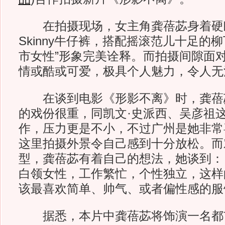
在拍摄现场，女主角龚蓓苾身着硬
Skinny牛仔裤，搭配摇滚范儿十足的
市女性”形象完美诠释。而拍摄间隙面
情或酷或可爱，极具个人魅力，令人无
在谈到电影《形影不离》时，龚蓓
的戏份很重，同凯文·史派西、吴彦祖
作，压力更是不小，不过广州是她非常
这里拍摄外景令自己感到十分放松。而
型，龚蓓苾有着自己的想法，她谈到：
白领女性，工作繁忙，个性独立，这样
该最喜欢简单、帅气、或者偏性感的服
据悉，本片中龚蓓苾将饰演一名都市