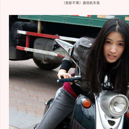
《形影不离》龚蓓机车装