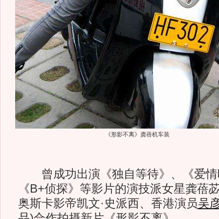
《形影不离》龚蓓机车装
曾成功出演《独自等待》、《爱情
《B+侦探》等影片的演技派女星龚蓓
奥斯卡影帝凯文·史派西、香港演员
吴
品
)
合作拍摄新片《形影不离》。