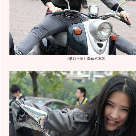
《形影不离》龚蓓机车装