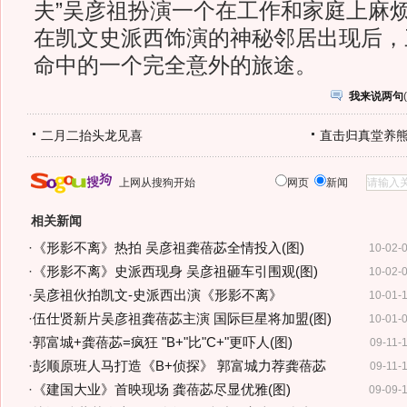
夫”吴彦祖扮演一个在工作和家庭上麻
在凯文史派西饰演的神秘邻居出现后，
命中的一个完全意外的旅途。
我来说两句
(
二月二抬头龙见喜
直击归真堂养
上网从搜狗开始
网页
新闻
相关新闻
·
《形影不离》热拍 吴彦祖龚蓓苾全情投入(图)
10-02-
·
《形影不离》史派西现身 吴彦祖砸车引围观(图)
10-02-
·
吴彦祖伙拍凯文-史派西出演《形影不离》
10-01-
·
伍仕贤新片吴彦祖龚蓓苾主演 国际巨星将加盟(图)
10-01-
·
郭富城+龚蓓苾=疯狂 "B+"比"C+"更吓人(图)
09-11-
·
彭顺原班人马打造《B+侦探》 郭富城力荐龚蓓苾
09-11-
·
《建国大业》首映现场 龚蓓苾尽显优雅(图)
09-09-