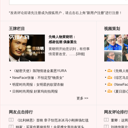
*发表评论前请先注册成为搜狐用户，请点击右上角
“新用户注册”
进行注册！
王牌栏目
视频策划
先锋人物黄晓明：
感谢低潮 偶像重生
黄晓明开始意识到，有些事
情需要改变。……
[详细]
《秘密天使》陈翔情迷金素恩YURA
《先锋人
NewFace张俪：不怕定型“物质女”
《综艺马
明星时尚周报：女明星的欲望衣橱
《NewF
日韩时尚周报
好莱坞街拍周报
《夏日甜
更多 >>
网友点击排行
网友评论排行
1
1
《比利林恩》首映 章子怡范冰冰冯小刚捧场红毯
董卿：这两
2
2
独家：买菜也要拗造型！金星携女逛街有派头
刘德华新片