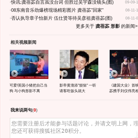
·
快讯:龚蓓苾自言虽没台词 但胜过吴宇森没镜头(图)
09-09-
·
08东南音乐劲爆榜现场精彩图片 龚蓓苾"回家"
08-11-
·
否认执导章子怡新片 伍仕贤等待吴彦祖龚蓓苾(图)
08-11-
更多关于
龚蓓苾 形影
的新闻>
相关视频新闻
可爱!英国小猪把自己当
影帝黄渤添"烦恼" 一听
《建国大业》首映
狗 与小狗形影不离
请客吃饭头就大
苾携手刘仪伟亮
我来说两句
(
0
)