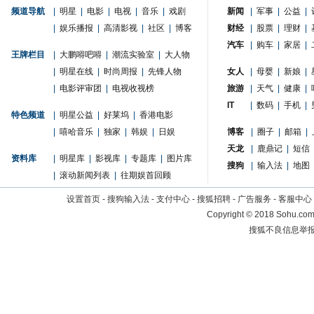
频道导航
|
明星
|
电影
|
电视
|
音乐
|
戏剧
新闻
|
军事
|
公益
|
|
娱乐播报
|
高清影视
|
社区
|
博客
财经
|
股票
|
理财
|
汽车
|
购车
|
家居
|
王牌栏目
|
大鹏嘚吧嘚
|
潮流实验室
|
大人物
|
明星在线
|
时尚周报
|
先锋人物
女人
|
母婴
|
新娘
|
|
电影评审团
|
电视收视榜
旅游
|
天气
|
健康
|
IT
|
数码
|
手机
|
特色频道
|
明星公益
|
好莱坞
|
香港电影
|
嘻哈音乐
|
独家
|
韩娱
|
日娱
博客
|
圈子
|
邮箱
|
天龙
|
鹿鼎记
|
短信
资料库
|
明星库
|
影视库
|
专题库
|
图片库
搜狗
|
输入法
|
地图
|
滚动新闻列表
|
往期娱首回顾
设置首页
-
搜狗输入法
-
支付中心
-
搜狐招聘
-
广告服务
-
客服中心
Copyright
©
2018 Sohu.com 
搜狐不良信息举