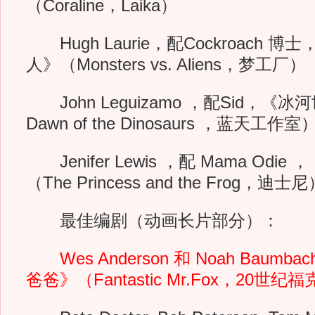
（Coraline，Laika）
Hugh Laurie，配Cockroach 
人》（Monsters vs. Aliens，梦工厂）
John Leguizamo ，配Sid，《冰河世
Dawn of the Dinosaurs ，蓝天工作室
Jenifer Lewis ，配 Mama Odi
（The Princess and the Frog，迪士尼
最佳编剧（动画长片部分）：
Wes Anderson 和 Noah Baumb
爸爸》（Fantastic Mr.Fox，20世纪福