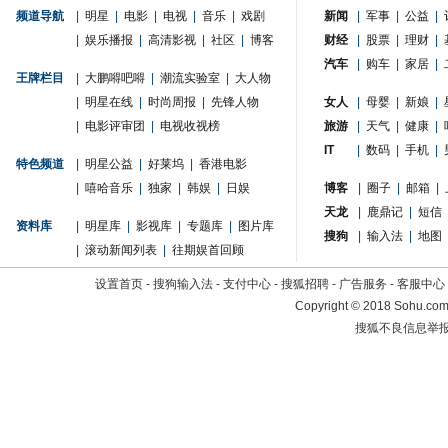
频道导航
|
明星
|
电影
|
电视
|
音乐
|
戏剧
新闻
|
军事
|
公益
|
|
娱乐播报
|
高清影视
|
社区
|
博客
财经
|
股票
|
理财
|
汽车
|
购车
|
家居
|
王牌栏目
|
大鹏嘚吧嘚
|
潮流实验室
|
大人物
|
明星在线
|
时尚周报
|
先锋人物
女人
|
母婴
|
新娘
|
|
电影评审团
|
电视收视榜
旅游
|
天气
|
健康
|
IT
|
数码
|
手机
|
特色频道
|
明星公益
|
好莱坞
|
香港电影
|
嘻哈音乐
|
独家
|
韩娱
|
日娱
博客
|
圈子
|
邮箱
|
天龙
|
鹿鼎记
|
短信
资料库
|
明星库
|
影视库
|
专题库
|
图片库
搜狗
|
输入法
|
地图
|
滚动新闻列表
|
往期娱首回顾
设置首页
-
搜狗输入法
-
支付中心
-
搜狐招聘
-
广告服务
-
客服中心
Copyright
©
2018 Sohu.com 
搜狐不良信息举