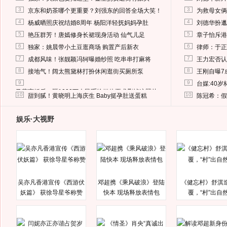
3
3
京东和奶茶哪个更重要？刘强东的回答全场大笑！
为救母女俩
4
4
杨威晒照庆祝结婚8周年 杨阳洋轻抚妈妈孕肚
刘德华扮邋
5
5
艳压群芳！唐嫣修身长裙现身活动 仙气儿足
章子怡斥港
6
6
独家：姚晨带小土豆逛商场 购置产后新衣
律师：于正
7
7
成都风味！张靓颖冯轲曝婚纱照 吃串串打麻将
王力宏否认
8
8
接地气！阔太熊黛林打扮休闲逛街买厕所泵
王刚自曝7
9
9
台媒:40
马蓉离婚后，砸1000万人民币给媒体要求删掉这照片
10
10
甜到腻！黄晓明上海庆生 Baby挺孕肚送蛋糕
陈冠希：假
娱乐·大视野
吴亦凡香港宣传《西游伏
邓超携《乘风破浪》登陆
《健忘村》舒淇
妖篇》 获徐导星爷称赞
快本 现场释放表情包
覆，“村”出自