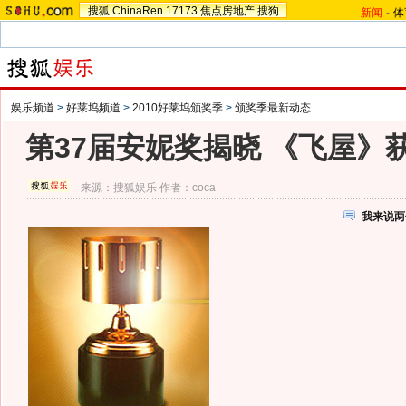
搜狐
ChinaRen
17173
焦点房地产
搜狗
新闻
-
体
娱乐频道
>
好莱坞频道
>
2010好莱坞颁奖季
>
颁奖季最新动态
第37届安妮奖揭晓 《飞屋》
来源：
搜狐娱乐
作者：coca
我来说两