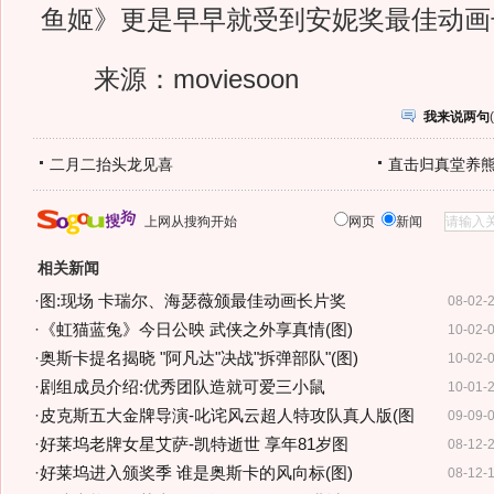
鱼姬》更是早早就受到安妮奖最佳动画长
来源：moviesoon
我来说两句
(
二月二抬头龙见喜
直击归真堂养
上网从搜狗开始
网页
新闻
相关新闻
·
图:现场 卡瑞尔、海瑟薇颁最佳动画长片奖
08-02-
·
《虹猫蓝兔》今日公映 武侠之外享真情(图)
10-02-
·
奥斯卡提名揭晓 "阿凡达"决战"拆弹部队"(图)
10-02-
·
剧组成员介绍:优秀团队造就可爱三小鼠
10-01-
·
皮克斯五大金牌导演-叱诧风云超人特攻队真人版(图
09-09-
·
好莱坞老牌女星艾萨-凯特逝世 享年81岁图
08-12-
·
好莱坞进入颁奖季 谁是奥斯卡的风向标(图)
08-12-