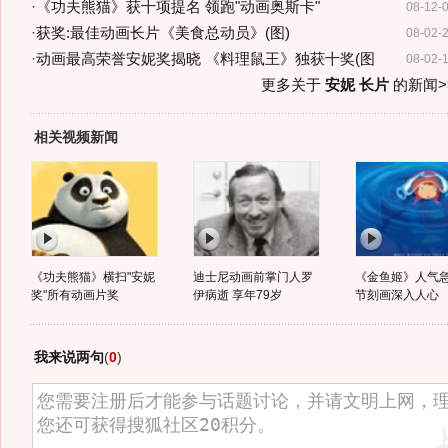
·
《功夫熊猫》获十项提名 领跑"动画奥斯卡"
08-12-
·
获奖:最佳动画长片《美食总动员》(图)
08-02-
·
动画最高荣誉安妮奖揭晓 《料理鼠王》独获十奖(图
08-02-
更多关于
安妮 长片
的新闻>
相关视频新闻
《功夫熊猫》横扫"安妮
迪士尼动画前掌门人罗
《金鱼姬》人气急
奖"所有动画片奖
伊病逝 享年79岁
节刻画深入人心
我来说两句
(
0
)