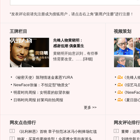
*发表评论前请先注册成为搜狐用户，请点击右上角
“新用户注册”
进行注册！
王牌栏目
视频策划
先锋人物黄晓明：
感谢低潮 偶像重生
黄晓明开始意识到，有些事
情需要改变。……
[详细]
《秘密天使》陈翔情迷金素恩YURA
《先锋人
NewFace张俪：不怕定型“物质女”
《综艺马
明星时尚周报：女明星的欲望衣橱
《NewF
日韩时尚周报
好莱坞街拍周报
《夏日甜
更多 >>
网友点击排行
网友评论排行
1
1
《比利林恩》首映 章子怡范冰冰冯小刚捧场红毯
董卿：这两
2
2
独家：买菜也要拗造型！金星携女逛街有派头
刘德华新片