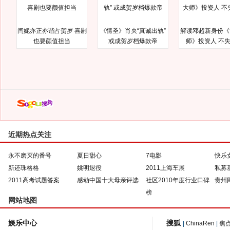
闫妮亦正亦谐占贺岁 喜剧
《情圣》肖央“真诚出轨”
解读邓超新身份《
也要颜值担当
或成贺岁档爆款帝
师》投资人 不
近期热点关注
永不磨灭的番号
夏日甜心
7电影
快乐
新还珠格格
姚明退役
2011上海车展
私募
2011高考试题答案
感动中国十大母亲评选
社区2010年度行业口碑
贵州
榜
网站地图
娱乐中心
搜狐
|
ChinaRen
|
焦