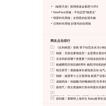
《秘密天使》陈翔情迷金素恩YURA
NewFace张俪：不怕定型“物质女”
明星时尚周报：女明星的欲望衣橱
日韩时尚周报
好莱坞街拍周报
网友点击排行
1
《比利林恩》首映 章子怡范冰冰冯小刚
2
独家：买菜也要拗造型！金星携女逛街
3
京东和奶茶哪个更重要？刘强东的回答
4
杨威晒照庆祝结婚8周年 杨阳洋轻抚妈
5
艳压群芳！唐嫣修身长裙现身活动 仙气
6
独家：姚晨带小土豆逛商场 购置产后新
7
成都风味！张靓颖冯轲曝婚纱照 吃串串
8
接地气！阔太熊黛林打扮休闲逛街买厕
9
马蓉离婚后，砸1000万人民币给媒体要求
10
甜到腻！黄晓明上海庆生 Baby挺孕肚