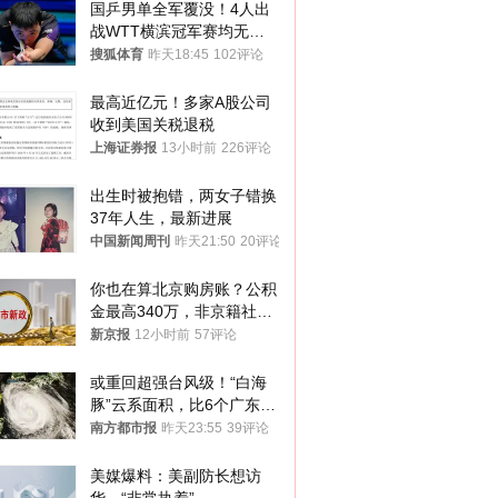
国乒男单全军覆没！4人出
战WTT横滨冠军赛均无缘
八强
搜狐体育
昨天18:45
102评论
最高近亿元！多家A股公司
收到美国关税退税
上海证券报
13小时前
226评论
出生时被抱错，两女子错换
37年人生，最新进展
中国新闻周刊
昨天21:50
20评论
你也在算北京购房账？公积
金最高340万，非京籍社保
1年
新京报
12小时前
57评论
或重回超强台风级！“白海
豚”云系面积，比6个广东还
大！深圳官方：注意这件事
南方都市报
昨天23:55
39评论
美媒爆料：美副防长想访