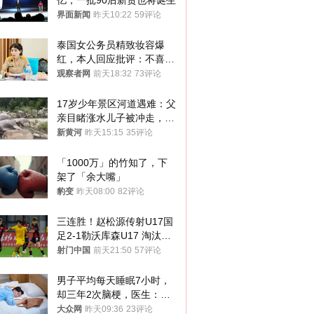
亿，一批90后新贵也将诞生
界面新闻
昨天10:22
59评论
泰国女公务员精致妆容爆
红，本人回应批评：不喜欢
就别看
观察者网
前天18:32
73评论
17岁少年景区河道遇难：父
亲目睹涨水儿子被冲走，当
地排除上游泄洪，家属盼厘
新黄河
昨天15:15
35评论
清责任
「1000万」的竹知了，下
架了「余大嘴」
豹变
昨天08:00
82评论
三连胜！赵松源传射U17国
足2-1勒沃库森U17 淘汰赛
将战河床
射门中国
前天21:50
57评论
男子平均每天睡眠7小时，
却三年2次脑梗，医生：这
样睡觉更伤身
大众网
昨天09:36
23评论