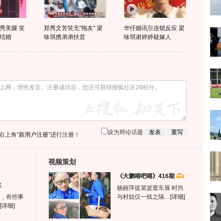
秀美腿 笑
郑秀文苦笑无"拖友" 梁
华仔婚讯引连锁反应 梁
结婚
咏琪携弟弟扶贫
咏琪谢婷婷疑嫁人
设为辩论话题
右上角
“新用户注册”
进行注册！
视频策划
《大鹏嘚吧嘚》416期
生
杨丽萍提菜篮逛车展 时尚
，有些事
与村姑仅一线之隔…
[详细]
[详细]