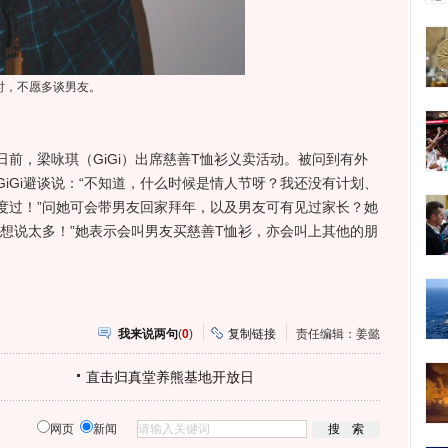
时，不愿多谈男友。
，梁咏琪（GiGi）出席慈善T恤衫义卖活动。被问到有外
iGi避谈说：“不知道，什么时候是情人节呀？我还没有计划、
度过！”问她可会带男友回家拜年，以及男友可有见过家长？她
想说太多！”她表示会叫男友买慈善T恤衫，亦会叫上其他的朋
我来说两句
(
0
)
复制链接
责任编辑：姜懿
直击归真堂养熊基地开放日
网页
新闻