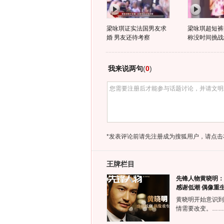
梁咏琪证实法国男友求
梁咏琪超短裤
婚 男友还待考察
称没时间挑战
我来说两句
(
0
)
*发表评论前请先注册成为搜狐用户，请点击
王牌栏目
先锋人物黄晓明：
感谢低潮 偶像重
黄晓明开始意识到
情需要改变。……