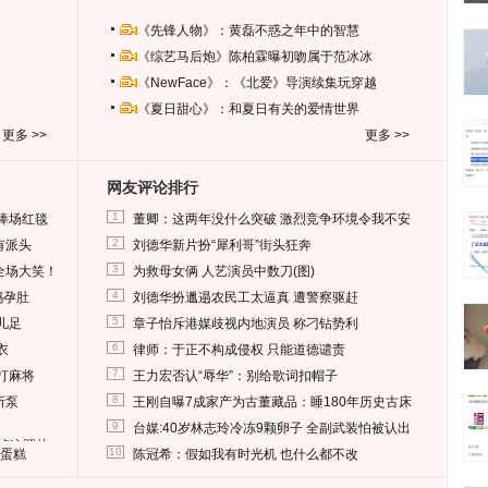
《先锋人物》：黄磊不惑之年中的智慧
《综艺马后炮》陈柏霖曝初吻属于范冰冰
《NewFace》：《北爱》导演续集玩穿越
《夏日甜心》：和夏日有关的爱情世界
更多 >>
更多 >>
网友评论排行
1
捧场红毯
董卿：这两年没什么突破 激烈竞争环境令我不安
2
有派头
刘德华新片扮“犀利哥”街头狂奔
3
全场大笑！
为救母女俩 人艺演员中数刀(图)
4
妈孕肚
刘德华扮邋遢农民工太逼真 遭警察驱赶
5
儿足
章子怡斥港媒歧视内地演员 称刁钻势利
6
衣
律师：于正不构成侵权 只能道德谴责
7
打麻将
王力宏否认“辱华”：别给歌词扣帽子
8
所泵
王刚自曝7成家产为古董藏品：睡180年历史古床
9
台媒:40岁林志玲冷冻9颗卵子 全副武装怕被认出
删掉这照片
10
送蛋糕
陈冠希：假如我有时光机 也什么都不改