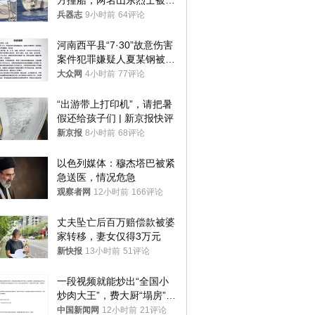
方撞船，两名山东烈士被授
武警最高荣誉
兵器志
9小时前
64评论
河南西平县“7·30”故意伤害
案件犯罪嫌疑人夏某钢被抓
获
大众网
4小时前
77评论
“出游带上打印机”，请把暑
假还给孩子们 | 新京报快评
新京报
8小时前
68评论
以色列媒体：穆杰塔巴被紧
急送医，情况危急
观察者网
12小时前
166评论
丈夫坠亡后百万赔偿款被婆
家转移，妻女仅得3万元
新快报
13小时前
51评论
一段视频就能炒出“全国小
炒肉大王”，费大厨“塌房”了
吗？
中国新闻网
12小时前
21评论