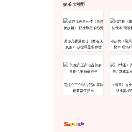
娱乐·大视野
吴亦凡香港宣传《西游伏
邓超携《乘风
妖篇》 获徐导星爷称赞
快本 现场
闫妮亦正亦谐占贺岁 喜剧
《情圣》肖央
也要颜值担当
或成贺岁