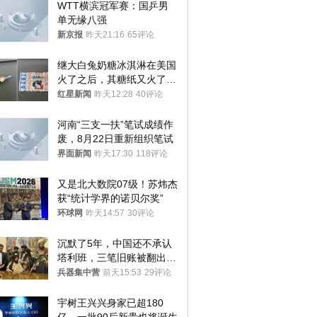
WTT横滨冠军赛：国乒男
单无缘八强
新京报
昨天21:16
65评论
继大白兔奶糖冰淇淋在美国
火了之后，其糖纸又火了！
海外博主盛赞：平面设计经
红星新闻
昨天12:28
40评论
典之作
河南“三支一扶”笔试成绩作
废，8月22日重新组织笔试
界面新闻
昨天17:30
118评论
又是北大数院07级！苏炜杰
获“统计学界的诺贝尔奖”
环球网
昨天14:57
30评论
沉默了5年，中国还不承认
塔利班，三笔旧账被翻出，
最大风险出现
兵器集中营
前天15:53
29评论
宇树王兴兴身家已超180