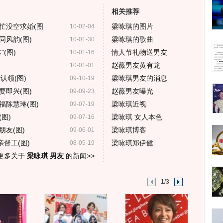
相关推荐
忙没空求婚(图
梁咏琪的图片
10-02-04
风韵(图)
梁咏琪的歌曲
10-01-30
(图)
情人节礼物送男友
10-01-16
赵薇男友黄有龙
10-01-01
认领(图)
梁咏琪男友的消息
09-10-19
即兴(图)
赵薇男友曝光
09-09-23
福陈慧琳(图)
梁咏琪近视
09-07-19
图)
梁咏琪 女人本色
09-07-16
友(图)
梁咏琪博客
09-06-01
督工(图)
梁咏琪郑伊健
08-05-19
更多关于
梁咏琪 男友
的新闻>>
1/3