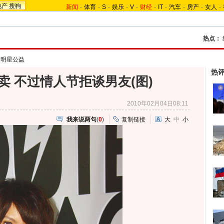
地产
搜狗
新闻
-
体育
-
S
-
娱乐
-
V
-
财经
-
IT
-
汽车
-
房产
-
女人
-
热点：
台明星公益
热
卖 不过情人节拒谈男友(图)
2010年02月04日08:11
我来说两句
(
0
)
复制链接
大
中
小