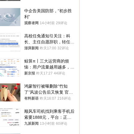
中企告美国防部，“初步胜
利”
观察者网
14小时前
29评论
高校任免通知引关注：科
长、主任自愿辞职，转任思
政辅导员
澎湃新闻
昨天17:00
32评论
鲸算π丨三大运营商的烦
恼：用户流量越用越多，收
入却越来越少
新京报
昨天17:27
44评论
鸿蒙智行被曝删除“竹知
了”风波公告后又恢复 官媒
曾力挺：劝华为要大度的，
有料新语
昨天16:07
216评论
你们适不适合？
顺风车司机找到乘客手机后
索要1888元，平台：正和
司机沟通协商
九派新闻
13小时前
60评论