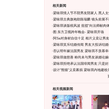
相关新闻
·
梁咏琪情人节不陪男友陪家人 黑人太
·
梁咏琪古典旗袍助陈瑞麟 镜头前展不同
·
梁咏琪谈版税风波 批驳"向法师献肉体"
·
图:东方卫视跨年晚会- 梁咏琪开场
·
阿Sa对身材自信十足 相片义卖让男友
·
梁咏琪笑斥结婚传闻 男友大投诉结婚要
·
否认明年嫁法国男友 梁咏琪不羡慕幸
·
梁咏琪做慈善 称尚未与男友谈婚论嫁(
·
梁咏琪拒绝承认法国绯闻男友:只是好朋
·
设计"熊猫"义卖募捐 梁咏琪内地建校亲
相关视频新闻