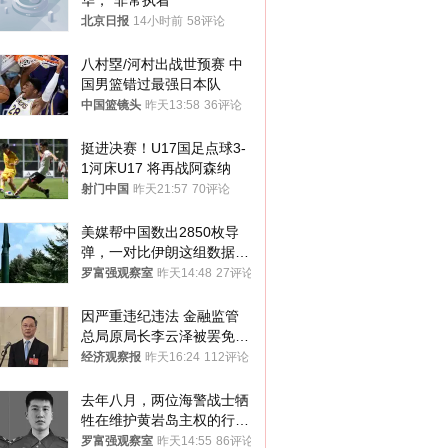
华，“非常执着”
北京日报
14小时前
58评论
八村塁/河村出战世预赛 中
国男篮错过最强日本队
中国篮镜头
昨天13:58
36评论
挺进决赛！U17国足点球3-
1河床U17 将再战阿森纳
射门中国
昨天21:57
70评论
美媒帮中国数出2850枚导
弹，一对比伊朗这组数据，
发现出大事了
罗富强观察室
昨天14:48
27评论
因严重违纪违法 金融监管
总局原局长李云泽被罢免全
国人大代表
经济观察报
昨天16:24
112评论
去年八月，两位海警战士牺
牲在维护黄岩岛主权的行动
中
罗富强观察室
昨天14:55
86评论