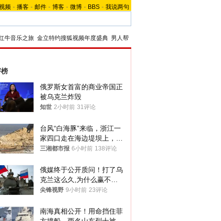
视频
-
播客
-
邮件
-
博客
-
微博
-
BBS
-
我说两句
红牛音乐之旅
金立特约搜狐视频年度盛典
男人帮
评榜
俄罗斯女首富的商业帝国正
被乌克兰炸毁
知世
2小时前
31评论
台风“白海豚”来临，浙江一
家四口走在海边堤坝上，其
中9岁男孩被巨浪卷入海
三湘都市报
6小时前
138评论
中，搜救仍在进行
俄媒终于公开质问！打了乌
克兰这么久,为什么赢不了?
答案令人沉默
尖锋视野
9小时前
23评论
南海真相公开！用命挡住菲