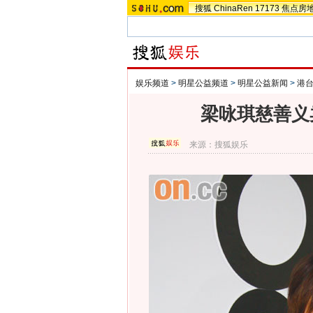
搜狐
ChinaRen
17173
焦点房
娱乐频道
>
明星公益频道
>
明星公益新闻
>
港
梁咏琪慈善义
来源：
搜狐娱乐