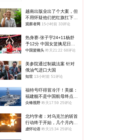
越南出版业出了个大案，但
不用怀疑他们把红旗扛下去
的决心
观察者网
15小时前
33评论
热身赛-张子宇24+11杨舒
予12分 中国女篮擒尼日利
亚
中国篮镜头
昨天21:22
68评论
美参院通过制裁法案 针对
俄油气进口大国
知世
13小时前
51评论
福特号吓得冒冷汗！美媒：
福建舰不是中国航母终点，
而是新起点！
尖锋视野
昨天17:59
25评论
北约学者：对乌克兰的斩首
行动终于开始，几个月内乌
将投降
虚怀论语
昨天15:34
25评论