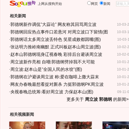
上网从搜狗开始
网页
新闻
相关新闻
·
郭德纲新作调侃"大蒜论" 网友称其回骂周立波
10-03-
·
郭德纲回应热点事件口若悬河 对周立波口下留情(图
10-03-
·
郭德纲话太多周立波丢特色 笑星成败都因嘴(图)
10-03-
·
张达明力推岭南幽默 正式叫板赵本山周立波(图)
10-02-
·
赵本山郭德纲现身辽视春晚 彩排后台避谈周立波
10-02-
·
周立波新作亮相 自嘲:郭德纲劈掉我不大可能
10-01-
·
周立波:赵本山是"全国人民的水饺"(图)
10-01-
·
郭德纲在沪避谈周立波 称:爱在咖啡上撒大蒜末
10-01-
·
网友办春晚最想看捉对厮杀 力挺郭德纲PK周立波
10-01-
·
央视春晚总统筹:看好周立波 力保赵本山(图)
09-11-
更多关于
周立波 郭德纲
的新闻>
相关视频新闻