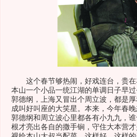
这个春节够热闹，好戏连台，贵在
本山一个小品一统江湖的单调日子早过
郭德纲，上海又冒出个周立波，都是厚
成叫好叫座的大笑星。本来，今年春晚
郭德纲和周立波心里都各有小九九，谁
根才亮出各自的撒手锏，守住大本营才
视给本山大叔当配菜。这样好，这样的