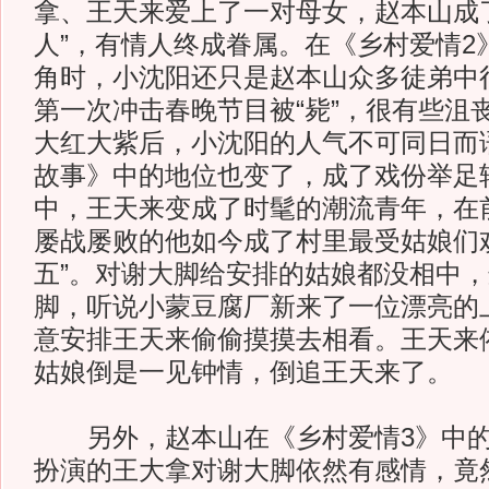
拿、王天来爱上了一对母女，赵本山成
人”，有情人终成眷属。在《乡村爱情2
角时，小沈阳还只是赵本山众多徒弟中
第一次冲击春晚节目被“毙”，很有些沮
大红大紫后，小沈阳的人气不可同日而
故事》中的地位也变了，成了戏份举足
中，王天来变成了时髦的潮流青年，在
屡战屡败的他如今成了村里最受姑娘们
五”。对谢大脚给安排的姑娘都没相中
脚，听说小蒙豆腐厂新来了一位漂亮的
意安排王天来偷偷摸摸去相看。王天来
姑娘倒是一见钟情，倒追王天来了。
另外，赵本山在《乡村爱情3》中的
扮演的王大拿对谢大脚依然有感情，竟