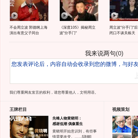
不会周立波 郭德纲上海
《深度105》揭秘周立
周立波"分手门"
演出有意父子同台
波"分手门"
闭口不谈关栋天
我来说两句
(
0
)
我们尊重网友发言的权利，请您尊重他人，文明用语。
王牌栏目
视频策划
先锋人物黄晓明：
感谢低潮 偶像重生
黄晓明开始意识到，有些事
情需要改变。……
[详细]