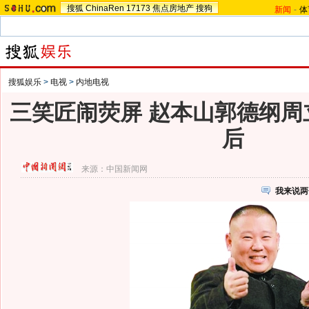
搜狐
ChinaRen
17173
焦点房地产
搜狗
新闻
-
体
搜狐娱乐
>
电视
>
内地电视
三笑匠闹荧屏 赵本山郭德纲周
后
来源：
中国新闻网
我来说两