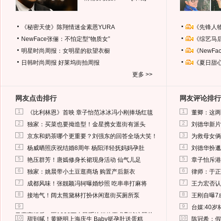
《秘密天使》陈翔情迷金素恩YURA
《先锋人
NewFace张俪：不怕定型“物质女”
《综艺马
明星时尚周报：女明星的欲望衣橱
《NewF
日韩时尚周报
好莱坞街拍周报
《夏日甜
更多 >>
网友点击排行
网友评论排行
1
1
《比利林恩》首映 章子怡范冰冰冯小刚捧场红毯
董卿：这两
2
2
独家：买菜也要拗造型！金星携女逛街有派头
刘德华新片
3
3
京东和奶茶哪个更重要？刘强东的回答全场大笑！
为救母女俩
4
4
杨威晒照庆祝结婚8周年 杨阳洋轻抚妈妈孕肚
刘德华扮邋
5
5
艳压群芳！唐嫣修身长裙现身活动 仙气儿足
章子怡斥港
6
6
独家：姚晨带小土豆逛商场 购置产后新衣
律师：于正
7
7
成都风味！张靓颖冯轲曝婚纱照 吃串串打麻将
王力宏否认
8
8
接地气！阔太熊黛林打扮休闲逛街买厕所泵
王刚自曝7
9
9
台媒:40
马蓉离婚后，砸1000万人民币给媒体要求删掉这照片
10
10
甜到腻！黄晓明上海庆生 Baby挺孕肚送蛋糕
陈冠希：假