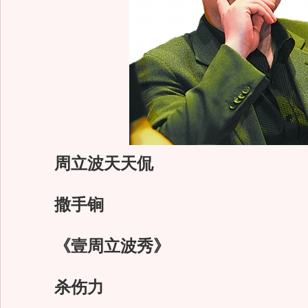
周立波天天侃
撒手锏
《壹周立波秀》
杀伤力