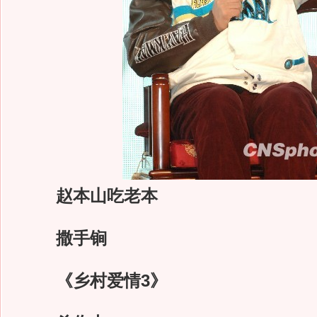
赵本山吃老本
撒手锏
《乡村爱情3》