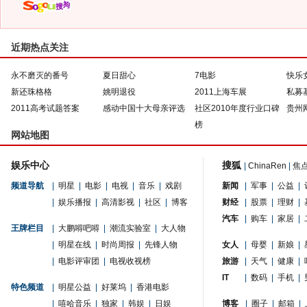
近期热点关注
永不磨灭的番号
夏日甜心
7电影
快乐
新还珠格格
姚明退役
2011上海车展
私募
2011高考试题答案
感动中国十大母亲评选
社区2010年度行业口碑
贵州
榜
网站地图
娱乐中心
搜狐
|
ChinaRen
|
焦
频道导航
|
明星
|
电影
|
电视
|
音乐
|
戏剧
新闻
|
军事
|
公益
|
|
娱乐播报
|
高清影视
|
社区
|
博客
财经
|
股票
|
理财
|
汽车
|
购车
|
家居
|
王牌栏目
|
大鹏嘚吧嘚
|
潮流实验室
|
大人物
|
明星在线
|
时尚周报
|
先锋人物
女人
|
母婴
|
新娘
|
|
电影评审团
|
电视收视榜
旅游
|
天气
|
健康
|
IT
|
数码
|
手机
|
特色频道
|
明星公益
|
好莱坞
|
香港电影
|
嘻哈音乐
|
独家
|
韩娱
|
日娱
博客
|
圈子
|
邮箱
|