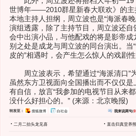
此外，周立波还将搭档大年初一19：
世博年——2010群星新春大联欢》的
本地主持人担纲，周立波也是“海派春晚
演组透露，除了主持节目，周立波还自
会中出演小品，与他配戏的将是影帝成
别之处是成龙与周立波的同台演出。当“
皮的”相遇时，会产生怎么惊人的戏剧
周立波表示，希望通过“海派清口”为
虽然东方卫视面向全国播出而不仅仅是
有自信，放言“我参加的电视节目从来
没什么好担心的。” (来源：北京晚报)
转发至：
搜狐微博
白社会
我来说两句
(
0
二月二抬头龙见喜
直击归真堂养