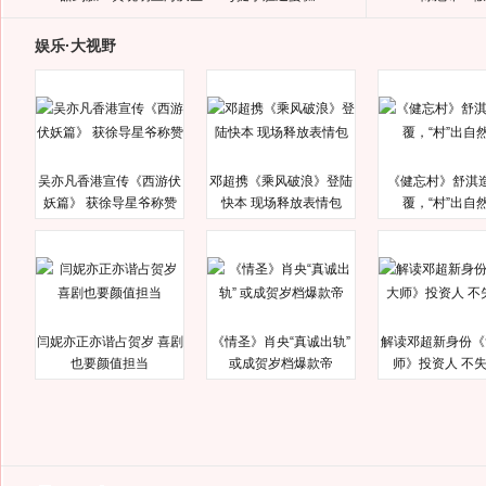
娱乐·大视野
吴亦凡香港宣传《西游伏
邓超携《乘风破浪》登陆
《健忘村》舒淇
妖篇》 获徐导星爷称赞
快本 现场释放表情包
覆，“村”出自
闫妮亦正亦谐占贺岁 喜剧
《情圣》肖央“真诚出轨”
解读邓超新身份《
也要颜值担当
或成贺岁档爆款帝
师》投资人 不