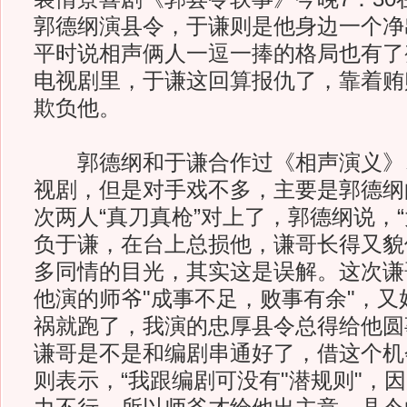
郭德纲演县令，于谦则是他身边一个净
平时说相声俩人一逗一捧的格局也有了
电视剧里，于谦这回算报仇了，靠着贿
欺负他。
郭德纲和于谦合作过《相声演义》
视剧，但是对手戏不多，主要是郭德纲
次两人“真刀真枪”对上了，郭德纲说，
负于谦，在台上总损他，谦哥长得又貌
多同情的目光，其实这是误解。这次谦
他演的师爷"成事不足，败事有余"，又
祸就跑了，我演的忠厚县令总得给他圆
谦哥是不是和编剧串通好了，借这个机
则表示，“我跟编剧可没有"潜规则"，