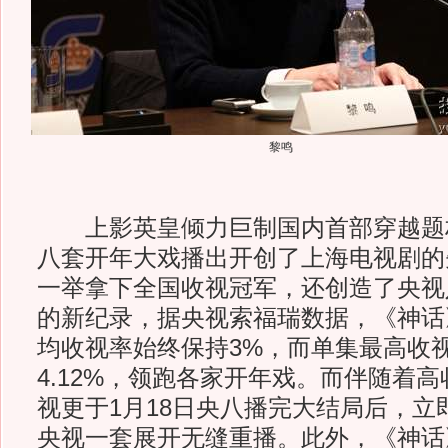
黎鸣
上影英皇倾力巨制国内首部穿越题
八套开年大戏播出开创了上海电视剧的
一举拿下全国收视冠军，还创造了央视
的新纪录，据央视索福瑞数据，《神话
均收视率始终保持3%，而单集最高收
4.12%，领跑各家开年戏。而伴随着
视更于1月18日央八播完大结局后，立
央视一套展开无缝重播。此外，《神话