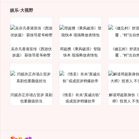
娱乐·大视野
吴亦凡香港宣传《西游伏
邓超携《乘风破浪》登陆
《健忘村》舒淇
妖篇》 获徐导星爷称赞
快本 现场释放表情包
覆，“村”出自
闫妮亦正亦谐占贺岁 喜剧
《情圣》肖央“真诚出轨”
解读邓超新身份《
也要颜值担当
或成贺岁档爆款帝
师》投资人 不