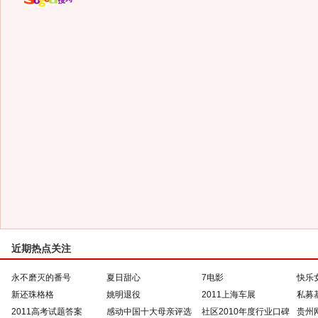
近期热点关注
永不磨灭的番号
夏日甜心
7电影
快乐
新还珠格格
姚明退役
2011上海车展
私募
2011高考试题答案
感动中国十大母亲评选
社区2010年度行业口碑
贵州