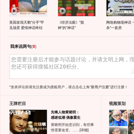
英国发现天鹅"分手"罕
《经济法眼》"股
网络购物现神话 
见场景 爱情神话终结
神"的"神话"
杀"一套房
我来说两句
(
0
)
*发表评论前请先注册成为搜狐用户，请点击右上角
“新用户注册”
进行注册！
王牌栏目
视频策划
先锋人物黄晓明：
感谢低潮 偶像重生
黄晓明开始意识到，有些事
情需要改变。……
[详细]