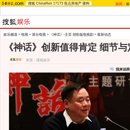
搜狐
ChinaRen
17173
焦点房地产
搜狗
新闻
-
体
娱乐频道
>
电视
>
港台电视
>
《神话》-主页 胡歌版电视剧
>
最新动态
《神话》创新值得肯定 细节与
来源：
搜狐娱乐
我来说两