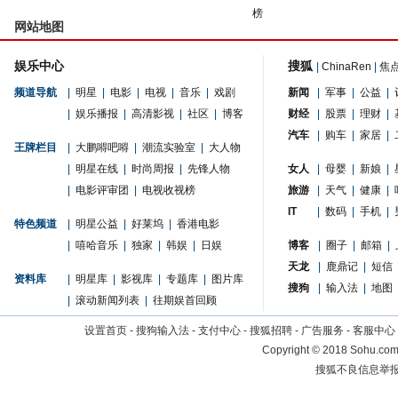
榜
网站地图
娱乐中心
搜狐
|
ChinaRen
|
焦
频道导航
|
明星
|
电影
|
电视
|
音乐
|
戏剧
新闻
|
军事
|
公益
|
|
娱乐播报
|
高清影视
|
社区
|
博客
财经
|
股票
|
理财
|
汽车
|
购车
|
家居
|
王牌栏目
|
大鹏嘚吧嘚
|
潮流实验室
|
大人物
|
明星在线
|
时尚周报
|
先锋人物
女人
|
母婴
|
新娘
|
|
电影评审团
|
电视收视榜
旅游
|
天气
|
健康
|
IT
|
数码
|
手机
|
特色频道
|
明星公益
|
好莱坞
|
香港电影
|
嘻哈音乐
|
独家
|
韩娱
|
日娱
博客
|
圈子
|
邮箱
|
天龙
|
鹿鼎记
|
短信
资料库
|
明星库
|
影视库
|
专题库
|
图片库
搜狗
|
输入法
|
地图
|
滚动新闻列表
|
往期娱首回顾
设置首页
-
搜狗输入法
-
支付中心
-
搜狐招聘
-
广告服务
-
客服中心
Copyright
©
2018 Sohu.com 
搜狐不良信息举