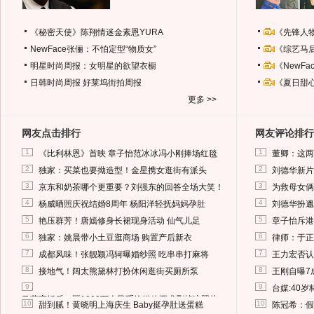
《秘密天使》陈翔情迷金素恩YURA
《先锋人
NewFace张俪：不怕定型“物质女”
《综艺马
明星时尚周报：女明星的欲望衣橱
《NewF
日韩时尚周报
好莱坞街拍周报
《夏日甜
更多 >>
网友点击排行
网友评论排行
1
1
《比利林恩》首映 章子怡范冰冰冯小刚捧场红毯
董卿：这两
2
2
独家：买菜也要拗造型！金星携女逛街有派头
刘德华新片
3
3
京东和奶茶哪个更重要？刘强东的回答全场大笑！
为救母女俩
4
4
杨威晒照庆祝结婚8周年 杨阳洋轻抚妈妈孕肚
刘德华扮邋
5
5
艳压群芳！唐嫣修身长裙现身活动 仙气儿足
章子怡斥港
6
6
独家：姚晨带小土豆逛商场 购置产后新衣
律师：于正
7
7
成都风味！张靓颖冯轲曝婚纱照 吃串串打麻将
王力宏否认
8
8
接地气！阔太熊黛林打扮休闲逛街买厕所泵
王刚自曝7
9
9
台媒:40
马蓉离婚后，砸1000万人民币给媒体要求删掉这照片
10
10
甜到腻！黄晓明上海庆生 Baby挺孕肚送蛋糕
陈冠希：假