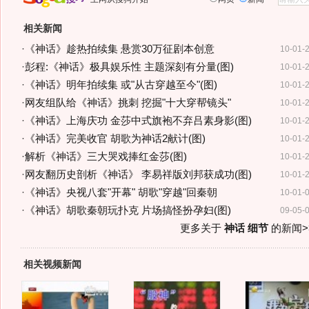
相关新闻
·
《神话》趁热拍续集 悬赏30万征剧本创意
10-01-
·
彭程:《神话》极具娱乐性 主题深刻有分量(图)
10-01-
·
《神话》明年拍续集 或"从古穿越至今"(图)
10-01-
·
网友组队给《神话》挑刺 挖掘"十大穿帮镜头"
10-01-
·
《神话》上海庆功 金莎中式旗袍不弃吕素身影(图)
10-01-
·
《神话》完美收官 胡歌为神话2献计(图)
10-01-
·
解析《神话》三大哭戏捧红金莎(图)
10-01-
·
网友翻历史剖析《神话》 李易祥版刘邦获成功(图)
10-01-
·
《神话》央视八套"开幕" 胡歌"穿越"回秦朝
10-01-
·
《神话》胡歌秦朝玩扑克 片场搞怪扮孕妇(图)
09-05-
更多关于
神话 细节
的新闻>
相关视频新闻