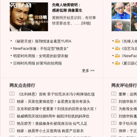
先锋人物黄晓明：
感谢低潮 偶像重生
黄晓明开始意识到，有些事
情需要改变。……
[详细]
《秘密天使》陈翔情迷金素恩YURA
《先锋人
NewFace张俪：不怕定型“物质女”
《综艺马
明星时尚周报：女明星的欲望衣橱
《NewF
日韩时尚周报
好莱坞街拍周报
《夏日甜
更多 >>
网友点击排行
网友评论排行
1
1
《比利林恩》首映 章子怡范冰冰冯小刚捧场红毯
董卿：这两
2
2
独家：买菜也要拗造型！金星携女逛街有派头
刘德华新片
3
3
京东和奶茶哪个更重要？刘强东的回答全场大笑！
为救母女俩
4
4
杨威晒照庆祝结婚8周年 杨阳洋轻抚妈妈孕肚
刘德华扮邋
5
5
艳压群芳！唐嫣修身长裙现身活动 仙气儿足
章子怡斥港
6
6
独家：姚晨带小土豆逛商场 购置产后新衣
律师：于正