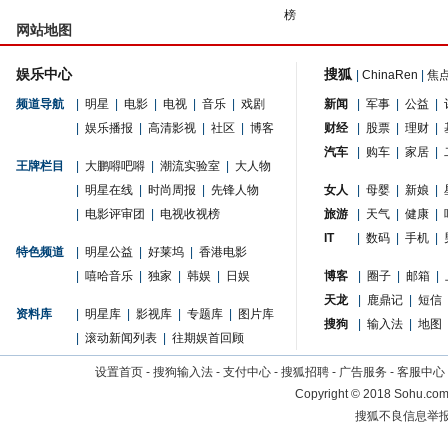
榜
网站地图
娱乐中心
搜狐
|
ChinaRen
|
焦
频道导航
|
明星
|
电影
|
电视
|
音乐
|
戏剧
新闻
|
军事
|
公益
|
|
娱乐播报
|
高清影视
|
社区
|
博客
财经
|
股票
|
理财
|
汽车
|
购车
|
家居
|
王牌栏目
|
大鹏嘚吧嘚
|
潮流实验室
|
大人物
|
明星在线
|
时尚周报
|
先锋人物
女人
|
母婴
|
新娘
|
|
电影评审团
|
电视收视榜
旅游
|
天气
|
健康
|
IT
|
数码
|
手机
|
特色频道
|
明星公益
|
好莱坞
|
香港电影
|
嘻哈音乐
|
独家
|
韩娱
|
日娱
博客
|
圈子
|
邮箱
|
天龙
|
鹿鼎记
|
短信
资料库
|
明星库
|
影视库
|
专题库
|
图片库
搜狗
|
输入法
|
地图
|
滚动新闻列表
|
往期娱首回顾
设置首页
-
搜狗输入法
-
支付中心
-
搜狐招聘
-
广告服务
-
客服中心
Copyright
©
2018 Sohu.com 
搜狐不良信息举