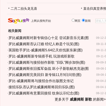
二月二抬头龙见喜
直击归真堂养
上网从搜狗开始
网页
新闻
相关新闻
·
罗比威廉姆斯对新专辑信心十足 尝试新音乐元素(图
09-12-
·
罗比威廉姆斯否认订婚 经纪人称是个玩笑(图)
09-11-
·
英国歌手罗比-威廉姆斯5.64亿天价找新东家(图)
09-11-
·
罗比-威廉姆斯新专辑搭手机 玩游戏听新歌
09-11-
·
罗比威廉姆斯与接招创作新歌 "归队"脚步加快(图)
09-09-
·
罗比威廉姆斯依旧孤军奋战 坏小子新歌献杰克逊(图
09-08-
·
罗比威廉姆斯完美回归 新专辑11月9日问世(图)
09-08-
·
罗比-威廉姆斯将与接招合作出版图文传记
09-04-
·
接招乐队否认罗比威廉姆斯将回归乐队(图)
09-04-
·
罗比威廉姆斯有意重回接招 纹身以示纪念(图)
08-12-
更多关于
威廉姆斯 新歌
的新闻>