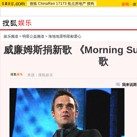
搜狐
ChinaRen
17173
焦点房地产
搜狗
新闻
-
体
娱乐频道
>
明星公益频道
>
海地地震明星献爱心
威廉姆斯捐新歌 《Morning 
歌
来源：
搜狐娱乐
我来说两