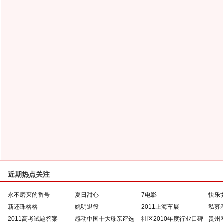
近期热点关注
永不磨灭的番号
夏日甜心
7电影
快乐
新还珠格格
姚明退役
2011上海车展
私募
2011高考试题答案
感动中国十大母亲评选
社区2010年度行业口碑
贵州