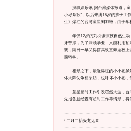
搜狐娱乐讯 据台湾媒体报道，童星
小彬条款”，以后未满15岁的孩子
生》爆红的台湾童星刘羽谦，由于学
年仅12岁的刘羽谦演技自然生动
牙苦撑，为了兼顾学业，只能利用拍
戏，隔日一早又得搭高铁直奔返校上
脆转学。
相形之下，最近爆红的小小彬虽然没
体大阵仗争相采访，也吓坏小小彬，
童星超时工作引发喧然大波，台湾
先报备且经查有超时工作等情形，将
二月二抬头龙见喜