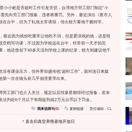
小小彬是否超时工作引发关切，台湾地方劳工部门制定“小
工作需先向劳工部门报备，违者将重罚。另外，最近演出《夜市人
校在台中，但为了轧戏太常请假，传出校方要他干脆转学。
，最近因为戏份吃重常让他吃不消，但是爱演戏的他，还是咬
戏空档写功课，不过因为学校远在台中，经常前一天才拍完
课，他还曾创下40多天没到学校上课的纪录，校方则建议他干
有课业压力，但外界却盛传他“超时工作”，面对连日来媒
他第一次在镜头前几乎崩溃要哭出来。
劳工部门也介入关注，规定以后找童星都得经过报备，若未
依法判处6个月以下有期徒刑或2万元台币以下罚金。
我来说两句
(
0
)
复制链接
责任编辑：CL
直击归真堂养熊基地开放日