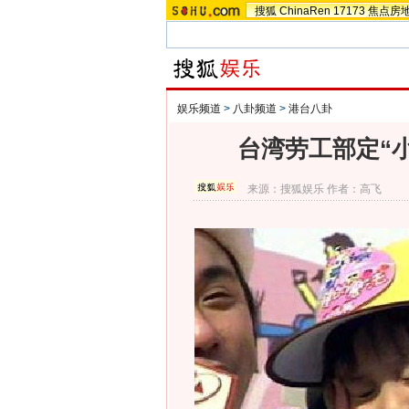
搜狐
ChinaRen
17173
焦点房
娱乐频道
>
八卦频道
>
港台八卦
台湾劳工部定“
来源：
搜狐娱乐
作者：高飞