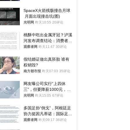
SpaceX火箭残骸撞击月球
 月面出现撞击坑(图)
光明网
昨天10:55
20评论
桃酥中吃出金属牙冠？泸溪
河发布调查结论：消费者已
澄清，所发视频情况不属实
观察者网
昨天11:47
30评论
假结婚证做出真胚胎 谁有
权销毁?
南方都市报
昨天07:03
35评论
网友曝公司实行“上四休
三”，但要降薪1000元，不
接受只能辞职
光明网
昨天15:05
67评论
多国足协“倒戈”，阿根廷足
协力挺因凡蒂诺：国际足联
今后应继续在其领导下前行
观察者网
昨天09:17
36评论