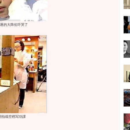
逐的大阵仗吓哭了
用拍戏空档写功課