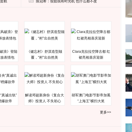
10
送蛋糕
陈冠希：假如我有时光机 也什么都不改
破浪》登陆
《健忘村》舒淇造型颠
Clara克拉拉空降古都 红
释放表情包
覆，“村”出自然美
裙亮相喜庆迎新
“真诚出轨”
解读邓超新身份《复合大
胡军澳门电影节影帝加冕
档爆款帝
师》投资人 不失初心
“上海王”横扫大奖
更多>>