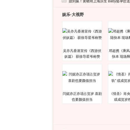
10
甜到腻！黄晓明上海庆生 Baby挺孕肚
娱乐·大视野
吴亦凡香港宣传《西游伏
邓超携《乘风
妖篇》 获徐导星爷称赞
快本 现场
闫妮亦正亦谐占贺岁 喜剧
《情圣》肖央
也要颜值担当
或成贺岁