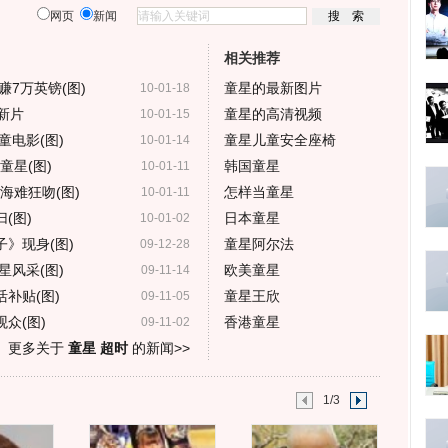
网页
新闻
相关推荐
7万英镑(图)
童星的最新图片
10-01-18
新片
童星的高清视频
10-01-15
电影(图)
童星儿童安全座椅
10-01-14
童星(图)
韩国童星
10-01-11
海难狂吻(图)
怎样当童星
10-01-11
(图)
日本童星
10-01-02
子》现身(图)
童星阿尔法
09-12-28
风采(图)
欧美童星
09-11-14
补贴(图)
童星王欣
09-11-05
众(图)
香港童星
09-11-02
更多关于
童星 超时
的新闻>>
1/3