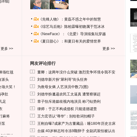
[详细]
《先锋人物》：黄磊不惑之年中的智慧
《综艺马后炮》陈柏霖曝初吻属于范冰冰
《NewFace》：《北爱》导演续集玩穿越
《夏日甜心》：和夏日有关的爱情世界
更多 >>
更多 >>
网友评论排行
1
捧场红毯
董卿：这两年没什么突破 激烈竞争环境令我不安
2
有派头
刘德华新片扮“犀利哥”街头狂奔
3
全场大笑！
为救母女俩 人艺演员中数刀(图)
4
妈孕肚
刘德华扮邋遢农民工太逼真 遭警察驱赶
5
儿足
章子怡斥港媒歧视内地演员 称刁钻势利
6
衣
律师：于正不构成侵权 只能道德谴责
7
打麻将
王力宏否认“辱华”：别给歌词扣帽子
8
所泵
王刚自曝7成家产为古董藏品：睡180年历史古床
9
台媒:40岁林志玲冷冻9颗卵子 全副武装怕被认出
删掉这照片