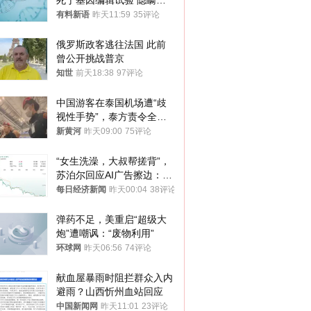
死于基因编辑试验 隐瞒一
年才对外披露
有料新语
昨天11:59
35评论
俄罗斯政客逃往法国 此前
曾公开挑战普京
知世
前天18:38
97评论
中国游客在泰国机场遭“歧
视性手势”，泰方责令全面
调查，对责任人采取最严厉
新黄河
昨天09:00
75评论
处分
“女生洗澡，大叔帮搓背”，
苏泊尔回应AI广告擦边：视
频全下架，已强化内容管理
每日经济新闻
昨天00:04
38评论
与审核
弹药不足，美重启“超级大
炮”遭嘲讽：“废物利用”
环球网
昨天06:56
74评论
献血屋暴雨时阻拦群众入内
避雨？山西忻州血站回应
中国新闻网
昨天11:01
23评论