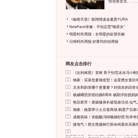
情需要改变。……
《秘密天使》陈翔情迷金素恩YURA
NewFace张俪：不怕定型“物质女”
明星时尚周报：女明星的欲望衣橱
日韩时尚周报
好莱坞街拍周报
网友点击排行
1
《比利林恩》首映 章子怡范冰冰冯小刚
2
独家：买菜也要拗造型！金星携女逛街
3
京东和奶茶哪个更重要？刘强东的回答
4
杨威晒照庆祝结婚8周年 杨阳洋轻抚妈
5
艳压群芳！唐嫣修身长裙现身活动 仙气
6
独家：姚晨带小土豆逛商场 购置产后新
7
成都风味！张靓颖冯轲曝婚纱照 吃串串
8
接地气！阔太熊黛林打扮休闲逛街买厕
9
马蓉离婚后，砸1000万人民币给媒体要求