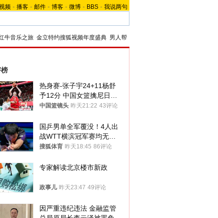
视频
-
播客
-
邮件
-
博客
-
微博
-
BBS
-
我说两句
红牛音乐之旅
金立特约搜狐视频年度盛典
男人帮
评榜
热身赛-张子宇24+11杨舒
予12分 中国女篮擒尼日利
亚
中国篮镜头
昨天21:22
43评论
国乒男单全军覆没！4人出
战WTT横滨冠军赛均无缘
八强
搜狐体育
昨天18:45
86评论
专家解读北京楼市新政
政事儿
昨天23:47
49评论
因严重违纪违法 金融监管