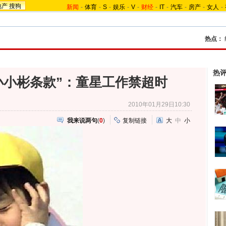
地产
搜狗
新闻
-
体育
-
S
-
娱乐
-
V
-
财经
-
IT
-
汽车
-
房产
-
女人
-
热点：
热
小小彬条款”：童星工作禁超时
2010年01月29日10:30
我来说两句
(
0
)
复制链接
大
中
小