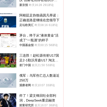
扶”招募笔试存在组织作弊
犯罪行为
新京报
昨天16:28
291评论
阿根廷足协致函因凡蒂诺：
正确道路是继续在您领导下
足坛欧美汇
昨天08:16
61评论
茅台，终于从“液体黄金”活
成了“一瓶酒”的样子
中国基金报
昨天00:15
58评论
三连胜！赵松源传射U17国
足2-1勒沃库森U17 淘汰赛
将战河床
射门中国
前天21:50
53评论
俄军：乌军伤亡总人数逼近
250万
观察者网
昨天10:07
33评论
炸了！梁文锋回吐全部利
润，DeepSeek重启融资
财富研究所
前天16:07
38评论