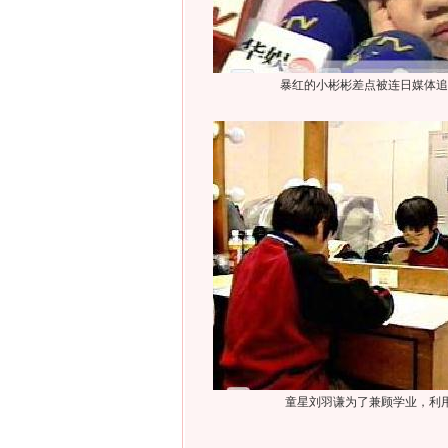
暴红的小彬彬差点被连日媒体追
童星刘羽谦为了兼顾学业，利