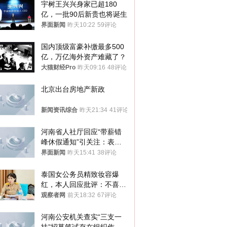
宇树王兴兴身家已超180
亿，一批90后新贵也将诞生
界面新闻
昨天10:22
59评论
国内顶级富豪补缴最多500
亿，万亿海外资产难藏了？
大猫财经Pro
昨天09:16
48评论
北京出台房地产新政
新闻资讯综合
昨天21:34
41评论
河南省人社厅回应“带薪错
峰休假通知”引关注：表述
不够准确，待修改后印发
界面新闻
昨天15:41
38评论
泰国女公务员精致妆容爆
红，本人回应批评：不喜欢
就别看
观察者网
前天18:32
67评论
河南公安机关查实“三支一