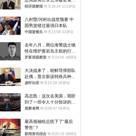
总局原局长李云泽被罢免全
国人大代表
经济观察报
昨天16:24
111评论
八村塁/河村出战世预赛 中
国男篮错过最强日本队
中国篮镜头
昨天13:58
31评论
去年八月，两位海警战士牺
牲在维护黄岩岛主权的行动
中
罗富强观察室
昨天14:55
38评论
大决战来了，朝鲜导弹部队
赴俄，普京新设特殊兵种，
76岁老将扛旗
虚怀论语
昨天10:28
26评论
高志凯：这次去美国，我听
到了一些令人十分惊讶的消
息
观察者网
昨天08:47
56评论
最高领袖给总统下了“最后
警告”？
新闻资讯综合
昨天20:19
38评论