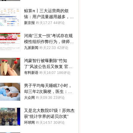
鲸算π丨三大运营商的烦
恼：用户流量越用越多，收
入却越来越少
新京报
昨天17:27
44评论
河南“三支一扶”考试存在规
模性组织作弊行为，律师：
涉嫌非法获取国家秘密罪等
九派新闻
昨天22:33
42评论
罪名
鸿蒙智行被曝删除“竹知
了”风波公告后又恢复 官媒
曾力挺：劝华为要大度的，
有料新语
昨天16:07
186评论
你们适不适合？
男子平均每天睡眠7小时，
却三年2次脑梗，医生：这
样睡觉更伤身
大众网
昨天09:36
23评论
又是北大数院07级！苏炜杰
获“统计学界的诺贝尔奖”
环球网
昨天14:57
30评论