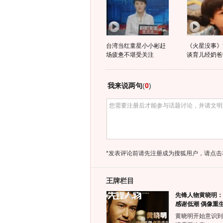
台湾当红童星小小彬赶
《火星没事》
场疲惫不堪受关注
谈育儿经奶爸
我来说两句
(
0
)
*发表评论前请先注册成为搜狐用户，请点击
王牌栏目
先锋人物黄晓明：
感谢低潮 偶像重
黄晓明开始意识到