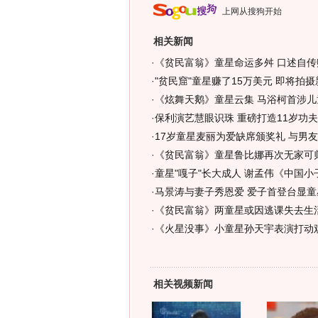
上网从搜狗开始
相关新闻
·
《贫民富翁》童星命运多舛 口述自传赚
·
"贫民窟"童星赚了15万美元 即将拍摄
·
《炫舞天鹅》童星云集 马浴柯首涉儿童
·
保利演艺慧眼识珠 重磅打造11岁功夫
·
17岁童星麦丽为爱缺席颁奖礼 与男友
·
《贫民富翁》童星鲁比娜再次无家可归
·
童星"嘎子"长大成人 谢孟伟《中国小
·
马景涛与妻子秀恩爱 爱子首登台显童星
·
《贫民富翁》两童星或因逃课失去生活
·
《火星没事》小童星孙天宇表演打动观
相关视频新闻