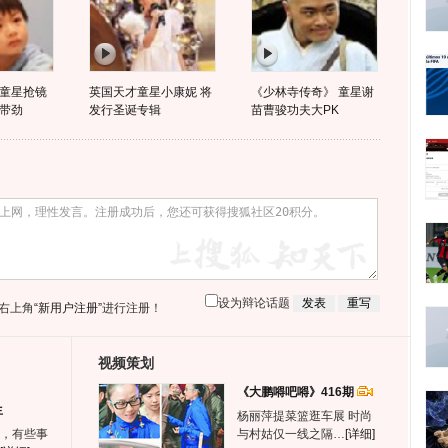
童星抢镜
英国天才童星小康妮 将
《少林寺传奇》 童星谢
带劲
发行圣诞专辑
苗曹骏功夫大PK
设为辩论话题
右上角
“新用户注册”
进行注册！
视频策划
《大鹏嘚吧嘚》416期
生
杨丽萍提菜篮逛车展 时尚
，有些事
与村姑仅一线之隔…
[详细]