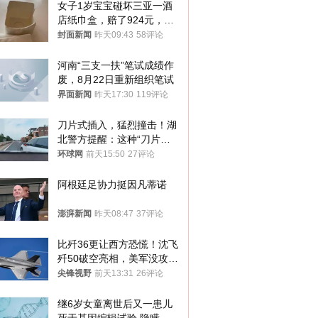
女子1岁宝宝碰坏三亚一酒
店纸巾盒，赔了924元，发
帖吐槽后酒店退还一半的
封面新闻
昨天09:43
58评论
钱，当地市监局回应
河南“三支一扶”笔试成绩作
废，8月22日重新组织笔试
界面新闻
昨天17:30
119评论
刀片式插入，猛烈撞击！湖
北警方提醒：这种“刀片超
车”，太危险了
环球网
前天15:50
27评论
阿根廷足协力挺因凡蒂诺
澎湃新闻
昨天08:47
37评论
比歼36更让西方恐慌！沈飞
歼50破空亮相，美军没攻克
的技术被拿下
尖锋视野
前天13:31
26评论
继6岁女童离世后又一患儿