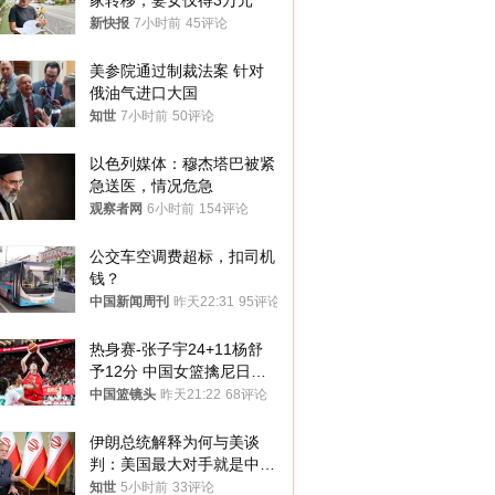
家转移，妻女仅得3万元
新快报
7小时前
45评论
美参院通过制裁法案 针对
俄油气进口大国
知世
7小时前
50评论
以色列媒体：穆杰塔巴被紧
急送医，情况危急
观察者网
6小时前
154评论
公交车空调费超标，扣司机
钱？
中国新闻周刊
昨天22:31
95评论
热身赛-张子宇24+11杨舒
予12分 中国女篮擒尼日利
亚
中国篮镜头
昨天21:22
68评论
伊朗总统解释为何与美谈
判：美国最大对手就是中
国，但他们也在对话
知世
5小时前
33评论