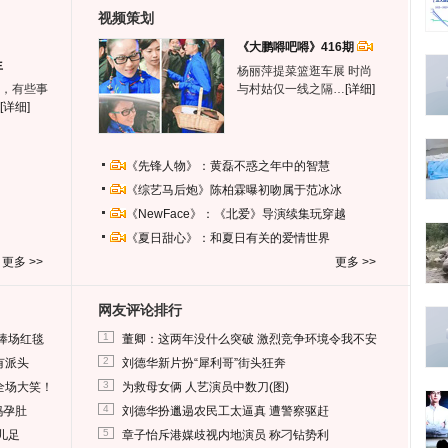
视频策划
《大鹏嘚吧嘚》416期
生
杨丽萍提菜篮逛车展 时尚
，有些事
与村姑仅一线之隔…
[详细]
[详细]
《先锋人物》：黄磊不惑之年中的智慧
《综艺马后炮》陈柏霖曝初吻属于范冰冰
《NewFace》：《北爱》导演续集玩穿越
《夏日甜心》：和夏日有关的爱情世界
更多 >>
更多 >>
网友评论排行
1
捧场红毯
董卿：这两年没什么突破 激烈竞争环境令我不安
2
有派头
刘德华新片扮“犀利哥”街头狂奔
3
全场大笑！
为救母女俩 人艺演员中数刀(图)
4
妈孕肚
刘德华扮邋遢农民工太逼真 遭警察驱赶
5
儿足
章子怡斥港媒歧视内地演员 称刁钻势利