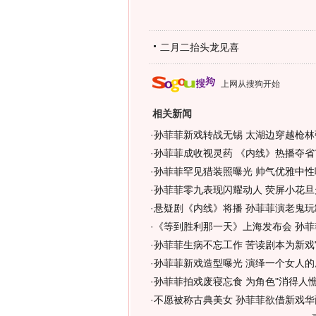
二月二抬头龙见喜
上网从搜狗开始
相关新闻
·
孙菲菲新戏转战无锡 太湖边穿越枪林弹
·
孙菲菲成收视灵药 《内线》热播夺省市
·
孙菲菲罕见猎装照曝光 帅气优雅中性味
·
孙菲菲零九表现闪耀动人 荧屏小花旦
·
悬疑剧《内线》将播 孙菲菲演老鬼玩
·
《等到胜利那一天》上海发布会 孙菲
·
孙菲菲生病不忘工作 苦读剧本为新戏"玩
·
孙菲菲新戏造型曝光 演绎一个女人的
·
孙菲菲拍戏废寝忘食 为角色"消得人憔悴
·
不愿被称古典美女 孙菲菲欲借新戏华丽