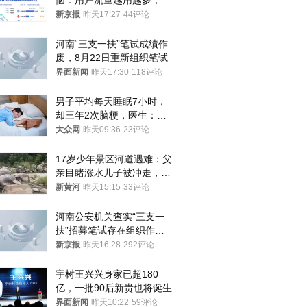
恼：用户流量越用越多，收
入却越来越少
新京报
昨天17:27
44评论
河南“三支一扶”笔试成绩作
废，8月22日重新组织笔试
界面新闻
昨天17:30
118评论
男子平均每天睡眠7小时，
却三年2次脑梗，医生：这
样睡觉更伤身
大众网
昨天09:36
23评论
17岁少年景区河道遇难：父
亲目睹涨水儿子被冲走，当
地排除上游泄洪，家属盼厘
新黄河
昨天15:15
33评论
清责任
河南公安机关查实“三支一
扶”招募笔试存在组织作弊
犯罪行为
新京报
昨天16:28
292评论
宇树王兴兴身家已超180
亿，一批90后新贵也将诞生
界面新闻
昨天10:22
59评论