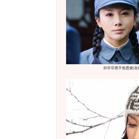
孙菲菲携手
焦恩俊
(
在