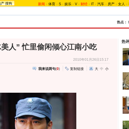
地产
搜狗
新闻
-
体育
-
S
-
娱乐
-
V
-
财经
-
IT
-
汽车
-
房产
-
女人
-
热点：
热
冰美人” 忙里偷闲倾心江南小吃
2010年01月26日15:17
我来说两句
(
0
)
复制链接
大
中
小