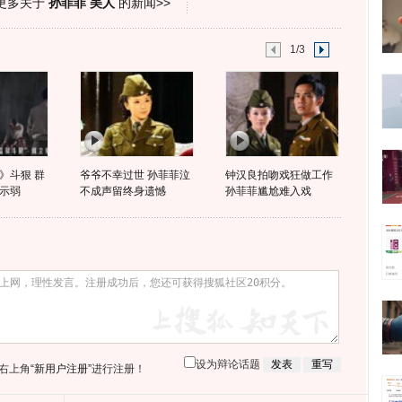
更多关于
孙菲菲 美人
的新闻>>
1/3
》斗狠 群
爷爷不幸过世 孙菲菲泣
钟汉良拍吻戏狂做工作
示弱
不成声留终身遗憾
孙菲菲尴尬难入戏
设为辩论话题
右上角
“新用户注册”
进行注册！