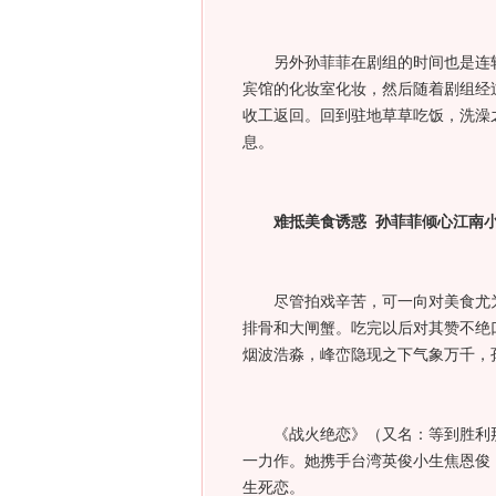
另外孙菲菲在剧组的时间也是连
宾馆的化妆室化妆，然后随着剧组经
收工返回。回到驻地草草吃饭，洗澡
息。
难抵美食诱惑
孙菲菲倾心江南
尽管拍戏辛苦，可一向对美食尤
排骨和大闸蟹。吃完以后对其赞不绝
烟波浩淼，峰峦隐现之下气象万千，
《战火绝恋》（又名：等到胜利
一力作。她携手台湾英俊小生焦恩俊
生死恋。