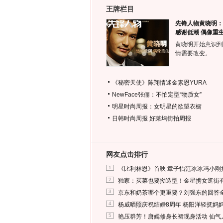
王牌栏目
先锋人物黄晓明：
感谢低潮 偶像重
黄晓明开始意识到
情需要改变。……
《秘密天使》陈翔情迷金素恩YURA
NewFace张俪：不怕定型“物质女”
明星时尚周报：女明星的欲望衣橱
日韩时尚周报
好莱坞街拍周报
网友点击排行
1
《比利林恩》首映 章子怡范冰冰冯小刚
2
独家：买菜也要拗造型！金星携女逛街
3
京东和奶茶哪个更重要？刘强东的回答
4
杨威晒照庆祝结婚8周年 杨阳洋轻抚妈
5
艳压群芳！唐嫣修身长裙现身活动 仙气