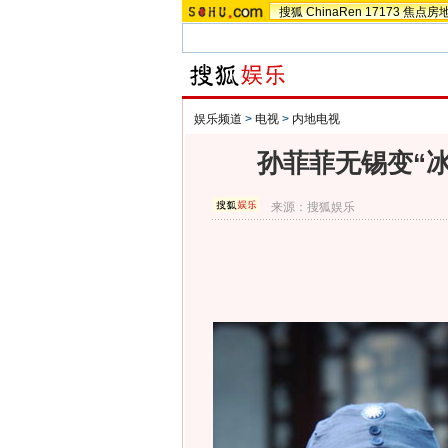
搜狐
ChinaRen
17173
焦点房
娱乐频道
>
电视
>
内地电视
孙菲菲无锡变“
来源：
搜狐娱乐