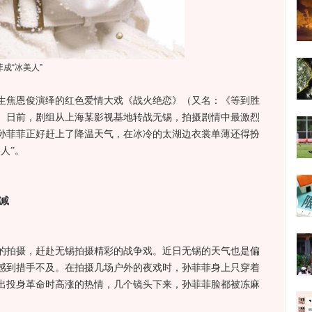
成“冰美人”
生焦恩俊演绎的红色爱情大戏《战火绝恋》（又名：《等到胜
。日前，剧组从上海某影视基地转战无锡，拍摄剧情中最激烈
孙菲菲正好赶上了降温天气，在冰冷的太湖边衣裳单薄还得扮
人”。
减
的拍摄，赶赴无锡拍摄精彩的战争戏。近日无锡的天气也是偏
感到措手不及。在拍摄几场户外的夜戏时，孙菲菲身上只穿着
出投身革命时高涨的热情，几个镜头下来，孙菲菲脸都被冻麻