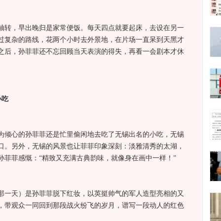
轴转，早出晚归是家常便饭。每天四点就要起床，去设在另一
过复杂的路线，花两个小时去外景地，在片场一直呆到天黑才
之后，孙菲菲还不忘回顾当天表演的得失，再看一会剧本才休
小吃
为倾心的孙菲菲还是忙里偷闲地去吃了无锡出名的小吃，无锡
口。另外，无锡的风景也让菲菲印象深刻：淡雅清秀的太湖，
孙菲菲感慨：“精致又充满古典韵味，就像身在画中一样！”
那一天）是孙菲菲脱下红妆，以英挺帅气的军人造型亮相的又
，带观众一同回到那段战火纷飞的岁月，谱写一段动人的红色