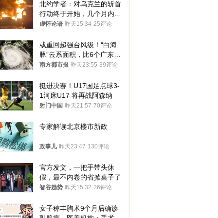
北约学者：对乌克兰的斩首
行动终于开始，几个月内乌
将投降
虚怀论语
昨天15:34
25评论
或重回超强台风级！“白海
豚”云系面积，比6个广东还
大！深圳官方：注意这件事
南方都市报
昨天23:55
39评论
挺进决赛！U17国足点球3-
1河床U17 将再战阿森纳
射门中国
昨天21:57
70评论
专家解读北京楼市新政
政事儿
昨天23:47
130评论
官方发文，一把手带头休
假，最不内卷的省掀桌子了
智谷趋势
昨天15:32
26评论
女子称丰胸术9个月后确诊