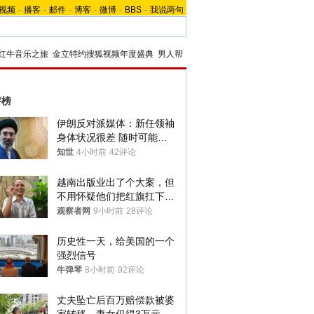
视频
-
播客
-
邮件
-
博客
-
微博
-
BBS
-
我说两句
红牛音乐之旅
金立特约搜狐视频年度盛典
男人帮
评榜
伊朗反对派媒体：新任领袖
身体状况很差 随时可能离
世
知世
4小时前
42评论
越南出版业出了个大案，但
不用怀疑他们把红旗扛下去
的决心
观察者网
9小时前
28评论
历史性一天，给美国的一个
强烈信号
牛弹琴
8小时前
92评论
丈夫坠亡后百万赔偿款被婆