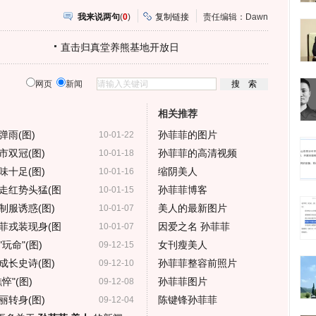
我来说两句
(
0
)
复制链接
责任编辑：Dawn
直击归真堂养熊基地开放日
网页
新闻
相关推荐
雨(图)
孙菲菲的图片
10-01-22
双冠(图)
孙菲菲的高清视频
10-01-18
十足(图)
缩阴美人
10-01-16
走红势头猛(图
孙菲菲博客
10-01-15
制服诱惑(图)
美人的最新图片
10-01-07
菲戎装现身(图
因爱之名 孙菲菲
10-01-07
命"(图)
女刊瘦美人
09-12-15
成长史诗(图)
孙菲菲整容前照片
09-12-10
"(图)
孙菲菲图片
09-12-08
转身(图)
陈键锋孙菲菲
09-12-04