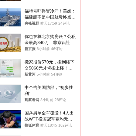
福特号吓得冒冷汗！美媒：
福建舰不是中国航母终点，
而是新起点！
尖锋视野
昨天17:59
24评论
你也在算北京购房账？公积
金最高340万，非京籍社保
1年
新京报
6小时前
46评论
搬家报价570元，搬到楼下
交5060元才肯搬上楼！女
子傻眼了……
新黄河
5小时前
54评论
中企告美国防部，“初步胜
利”
观察者网
8小时前
28评论
国乒男单全军覆没！4人出
战WTT横滨冠军赛均无缘
八强
搜狐体育
昨天18:45
102评论