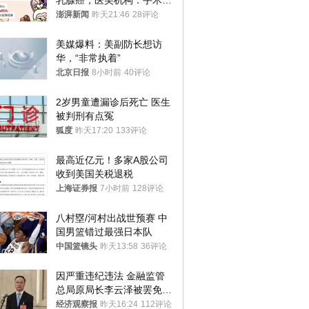
乳腺癌，医美机构：手术不
可能引发癌症，建议走司法
澎湃新闻
昨天21:46
28评论
途径
美媒爆料：美副防长想访
华，“非常执着”
北京日报
8小时前
40评论
2岁男童遭漏诊后死亡 医生
被判刑有点冤
狐度
昨天17:20
133评论
最高近亿元！多家A股公司
收到美国关税退税
上海证券报
7小时前
128评论
八村塁/河村出战世预赛 中
国男篮错过最强日本队
中国篮镜头
昨天13:58
36评论
因严重违纪违法 金融监管
总局原局长李云泽被罢免全
国人大代表
经济观察报
昨天16:24
112评论