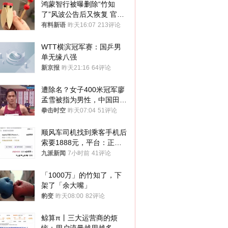
鸿蒙智行被曝删除“竹知
了”风波公告后又恢复 官媒
曾力挺：劝华为要大度的，
有料新语
昨天16:07
213评论
你们适不适合？
WTT横滨冠军赛：国乒男
单无缘八强
新京报
昨天21:16
64评论
遭除名？女子400米冠军廖
孟雪被指为男性，中国田协
默不作声
拳击时空
昨天07:04
51评论
顺风车司机找到乘客手机后
索要1888元，平台：正和
司机沟通协商
九派新闻
7小时前
41评论
「1000万」的竹知了，下
架了「余大嘴」
豹变
昨天08:00
82评论
鲸算π丨三大运营商的烦