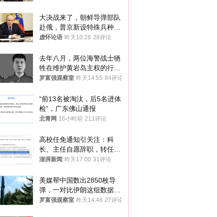
大决战来了，朝鲜导弹部队
赴俄，普京新设特殊兵种，
76岁老将扛旗
虚怀论语
昨天10:28
28评论
去年八月，两位海警战士牺
牲在维护黄岩岛主权的行动
中
罗富强观察室
昨天14:55
84评论
“前13名被淘汰，后5名进体
检”，广东佛山通报
北青网
16小时前
211评论
高校任免通知引关注：科
长、主任自愿辞职，转任思
政辅导员
澎湃新闻
昨天17:00
31评论
美媒帮中国数出2850枚导
弹，一对比伊朗这组数据，
发现出大事了
罗富强观察室
昨天14:48
27评论