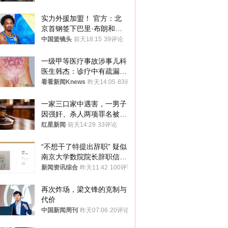
实力外援加盟！ 官方：北
京首钢签下巴里·布朗和桑
普森
中国篮镜头
前天18:15
39评论
一级甲等医疗事故涉事儿科
医生韩杰：诊疗中有疏漏，
我认错，但不能认罪
看看新闻Knews
昨天14:05
83评论
一家三口家中遇害，一男子
因强奸、杀人两项罪名被判
死缓 最高检介入后改判无
红星新闻
前天14:29
33评论
罪
“不想干了特提出辞职” 疑似
南京大学数院院长辞职信流
传 院方回应
新闻资讯综合
昨天11:42
100评论
再次炸场，梁文锋的克制与
代价
中国新闻周刊
昨天07:06
20评论