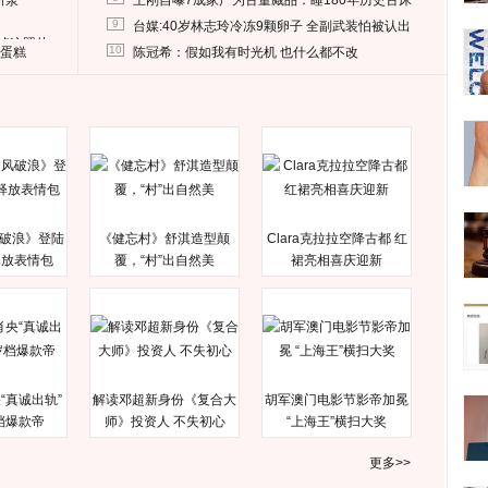
所泵
王刚自曝7成家产为古董藏品：睡180年历史古床
9
台媒:40岁林志玲冷冻9颗卵子 全副武装怕被认出
删掉这照片
10
送蛋糕
陈冠希：假如我有时光机 也什么都不改
破浪》登陆
《健忘村》舒淇造型颠
Clara克拉拉空降古都 红
释放表情包
覆，“村”出自然美
裙亮相喜庆迎新
“真诚出轨”
解读邓超新身份《复合大
胡军澳门电影节影帝加冕
档爆款帝
师》投资人 不失初心
“上海王”横扫大奖
更多>>