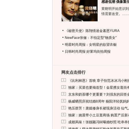
感谢低潮 偶像重
黄晓明开始意识到
情需要改变。……
《秘密天使》陈翔情迷金素恩YURA
NewFace张俪：不怕定型“物质女”
明星时尚周报：女明星的欲望衣橱
日韩时尚周报
好莱坞街拍周报
网友点击排行
1
《比利林恩》首映 章子怡范冰冰冯小刚
2
独家：买菜也要拗造型！金星携女逛街
3
京东和奶茶哪个更重要？刘强东的回答
4
杨威晒照庆祝结婚8周年 杨阳洋轻抚妈
5
艳压群芳！唐嫣修身长裙现身活动 仙气
6
独家：姚晨带小土豆逛商场 购置产后新
7
成都风味！张靓颖冯轲曝婚纱照 吃串串
8