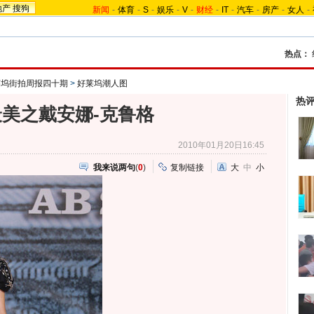
地产
搜狗
新闻
-
体育
-
S
-
娱乐
-
V
-
财经
-
IT
-
汽车
-
房产
-
女人
-
热点：
莱坞街拍周报四十期
>
好莱坞潮人图
热
美之戴安娜-克鲁格
2010年01月20日16:45
我来说两句
(
0
)
复制链接
大
中
小