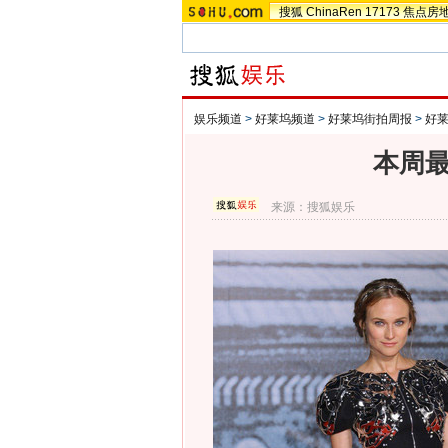
搜狐
ChinaRen
17173
焦点房
娱乐频道
>
好莱坞频道
>
好莱坞街拍周报
>
好
本周最
来源：
搜狐娱乐