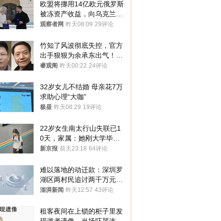
欧盟将挪用14亿欧元俄罗斯
被冻资产收益，向乌克兰提
供援助
观察者网
昨天08:09
29评论
竹知了风波彻底失控，官方
出手狠狠为余承东出气！雷
军果然没说错
睿观阁
昨天00:22
24评论
32岁女儿不结婚 母亲花7万
求助心理“大咖”
极昼
昨天08:29
19评论
22岁女生南太行山失联已1
0天，家属：她刚大学毕业
想到山里旅行
新京报
前天23:18
64评论
难以落地的动迁款：深圳罗
湖区两村民追讨两千万元动
迁款八年未果
澎湃新闻
昨天12:57
43评论
租客夜间在上锁的柜子里发