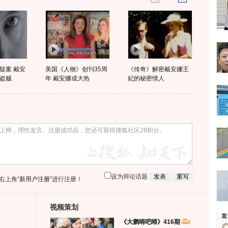
疑案 戴安
美国《人物》创刊35周
《传奇》解密戴安娜王
盗贼
年 戴安娜成大热
妃的秘密情人
设为辩论话题
右上角
“新用户注册”
进行注册！
视频策划
《大鹏嘚吧嘚》416期