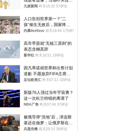
现逝者遗像，当场吓哭连夜
搬离，房东退还押金
九派新闻
昨天15:32
57评论
人口告别世界第一？“二
孩”催生无效后，国家终于
向住房出手了！
内幕live9zov
前天18:44
175评论
高市早苗就“无核三原则”的
表态含糊其辞
新华社
昨天16:51
19评论
因凡蒂诺就世界杯出售计划
道歉 不愿放弃FIFA主席职
位
足坛欧美汇
昨天07:11
33评论
新版76人强过当年宇宙勇？
这一次杜兰特错的离谱了
NBA广角
昨天07:04
37评论
被俄导弹“洗地”后，泽连斯
基还在做梦：让俄罗斯在冬
季前求和？
兵器先锋
前天20:13
39评论