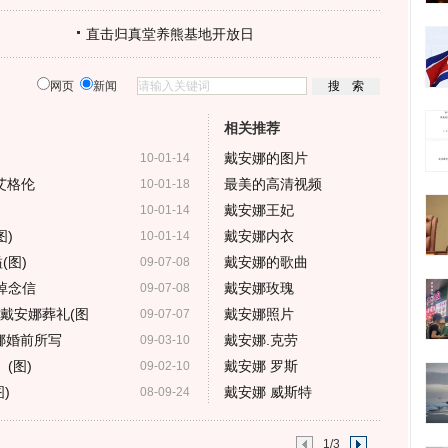
直击归真堂养熊基地开放日
网页
新闻
相关推荐
戴安娜的图片
10-01-14
艾格伦
最美的高清视频
10-01-18
戴安娜王妃
10-01-14
图)
戴安娜内衣
10-01-14
(图)
戴安娜的歌曲
09-07-08
悼念信
戴安娜玫瑰
09-07-08
戴安娜葬礼(图
戴安娜照片
09-07-07
娜婚前所写
戴安娜.克劳
09-03-10
(图)
戴安娜 罗斯
09-02-10
)
戴安娜 威斯特
08-09-24
1/3