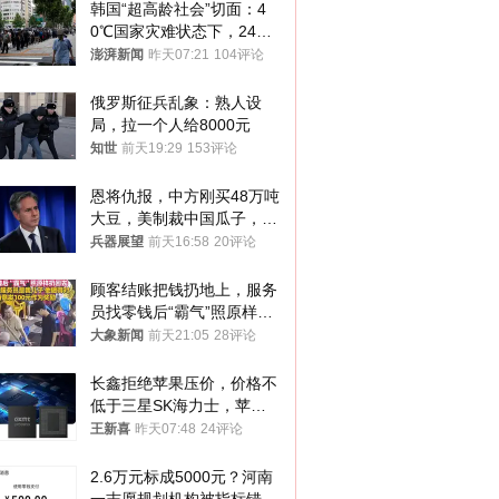
韩国“超高龄社会”切面：4
0℃国家灾难状态下，2400
名首尔老人还在巷子里收废
澎湃新闻
昨天07:21
104评论
纸
俄罗斯征兵乱象：熟人设
局，拉一个人给8000元
知世
前天19:29
153评论
恩将仇报，中方刚买48万吨
大豆，美制裁中国瓜子，布
林肯措辞变了
兵器展望
前天16:58
20评论
顾客结账把钱扔地上，服务
员找零钱后“霸气”照原样扔
回去
大象新闻
前天21:05
28评论
长鑫拒绝苹果压价，价格不
低于三星SK海力士，苹果
失去了议价权
王新喜
昨天07:48
24评论
2.6万元标成5000元？河南