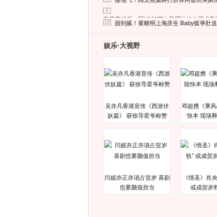
接地气！阔太熊黛林打扮休闲逛街买厕
9
马蓉离婚后，砸1000万人民币给媒体要求
10
甜到腻！黄晓明上海庆生 Baby挺孕肚
娱乐·大视野
吴亦凡香港宣传《西游伏
邓超携《乘风
妖篇》 获徐导星爷称赞
快本 现场
闫妮亦正亦谐占贺岁 喜剧
《情圣》肖央
也要颜值担当
或成贺岁