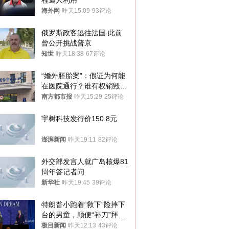
程遭人利用
海外网
昨天15:09
93评论
俄罗斯政客逃往法国 此前
曾公开挑战普京
知世
昨天18:38
67评论
“婚外胚胎案”：假证为何能
在医院通行？谁有权销毁胚
胎？
南方都市报
昨天15:29
25评论
宇树科技发行价150.8元
澎湃新闻
昨天19:11
82评论
外交部发言人就广岛核爆81
周年答记者问
新华社
昨天19:45
39评论
特朗普小跑着“救下”险摔下
台的男童，顺便“补刀”拜
登：“我可不想他像拜登一
极目新闻
昨天12:13
43评论