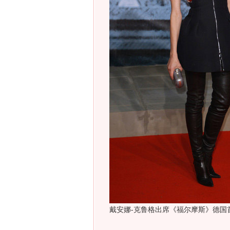
戴安娜-克鲁格出席《福尔摩斯》德国