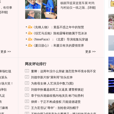
生
杨丽萍提菜篮逛车展 时尚
，有些事
与村姑仅一线之隔…
[详细]
[详细]
《先锋人物》：黄磊不惑之年中的智慧
《综艺马后炮》陈柏霖曝初吻属于范冰冰
《NewFace》：《北爱》导演续集玩穿越
《夏日甜心》：和夏日有关的爱情世界
更多 >>
更多 >>
网友评论排行
1
捧场红毯
董卿：这两年没什么突破 激烈竞争环境令我不安
2
有派头
刘德华新片扮“犀利哥”街头狂奔
3
全场大笑！
为救母女俩 人艺演员中数刀(图)
4
妈孕肚
刘德华扮邋遢农民工太逼真 遭警察驱赶
5
儿足
章子怡斥港媒歧视内地演员 称刁钻势利
6
衣
律师：于正不构成侵权 只能道德谴责
7
打麻将
王力宏否认“辱华”：别给歌词扣帽子
8