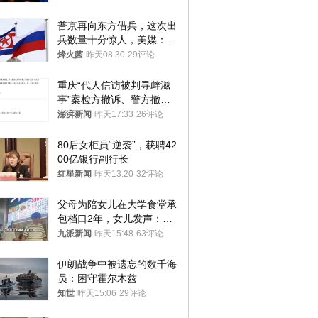
样摔下来”
普京再向东方借兵，这次出
兵数量十分惊人，美媒：俄
朝要动真格？
烽火菌
昨天08:30
29评论
重庆“代人信访被判寻衅滋
事”案检方撤诉、警方撤
案，两被告人获国赔
澎湃新闻
昨天17:33
26评论
80后女柜员“逆袭”，获聘42
00亿银行副行长
红星新闻
昨天13:20
32评论
父母为陪女儿在大学食堂承
包档口2年，女儿发声：初
衷是为了陪伴，毕业后将不
九派新闻
昨天15:48
63评论
再营业
伊朗战争中被遗忘的数千海
员：困守霍尔木兹
知世
昨天15:06
29评论