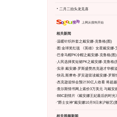
二月二抬头龙见喜
上网从搜狗开始
相关新闻
·
温暖针织外套之戴安娜-克鲁格(图)
·
图:金球奖红毯 《英雄》女星戴安娜-
·
巴拿马帽PK冷帽之戴安娜-克鲁格(图)
·
人民选择奖短裙PK之戴安娜-克鲁格(
·
实录:戴安娜-罗斯盛赞杰克逊才华横溢
·
快讯:斯摩奇-罗宾逊宣读戴安娜-罗斯
·
杰克逊追悼会预计30亿人收看 将超越
·
查尔斯情书网上索价3万美元 与戴安
·
BBC剧情片《戴安娜王妃最后的时光》
·
"爵士女神"戴安娜10月9日来沪献艺(图
相关视频新闻