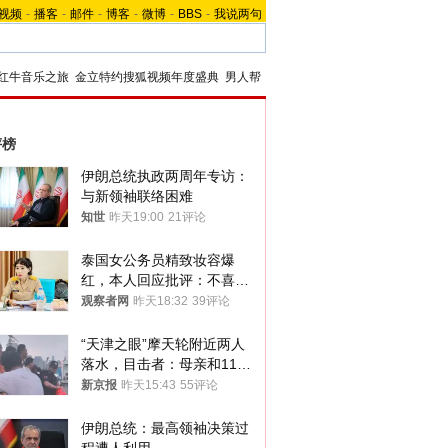
视频
-
播客
-
邮件
-
博客
-
微博
-
BBS
-
我说两句
红牛音乐之旅
金立特约搜狐视频年度盛典
男人帮
评榜
伊朗总统执政两周年专访：
与新领袖联络困难
知世
昨天19:00
21评论
泰国女公务员精致妆容爆
红，本人回应批评：不喜欢
就别看
观察者网
昨天18:32
39评论
“天津之眼”摩天轮附近两人
落水，目击者：母亲和11岁
儿子先后被打捞上岸
新京报
昨天15:43
55评论
伊朗总统：最高领袖决策过