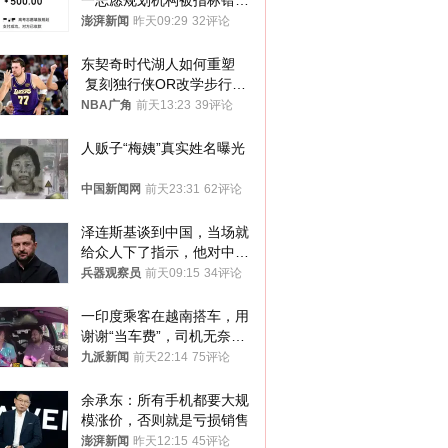
一志愿规划机构被指标错学
费致考生复读
澎湃新闻
昨天09:29
32评论
东契奇时代湖人如何重塑
 复刻独行侠OR改学步行
者？
NBA广角
前天13:23
39评论
人贩子“梅姨”真实姓名曝光
中国新闻网
前天23:31
62评论
泽连斯基谈到中国，当场就
给众人下了指示，他对中国
和中乌关系，显然又有了新
兵器观察员
前天09:15
34评论
的想法
一印度乘客在越南搭车，用
谢谢“当车费”，司机无奈发
笑；印度网友：不代表印度
九派新闻
前天22:14
75评论
人
余承东：所有手机都要大规
模涨价，否则就是亏损销售
澎湃新闻
昨天12:15
45评论