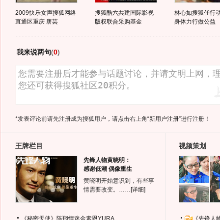
2009快乐女声搜狐网络
搜狐酷六共建国际影视
林心如搜狐任行
直通区重庆 唐芸
版权联合采购基金
身体力行做公益
我来说两句
(
0
)
*发表评论前请先注册成为搜狐用户，请点击右上角
“新用户注册”
进行注册！
王牌栏目
视频策划
先锋人物黄晓明：
感谢低潮 偶像重生
黄晓明开始意识到，有些事
情需要改变。……
[详细]
《秘密天使》陈翔情迷金素恩YURA
《先锋人