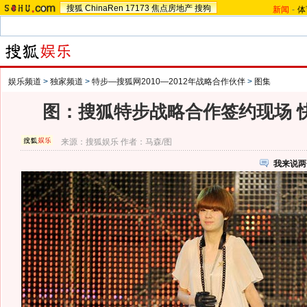
搜狐
ChinaRen
17173
焦点房地产
搜狗
新闻
-
体
娱乐频道
>
独家频道
>
特步—搜狐网2010—2012年战略合作伙伴
>
图集
图：搜狐特步战略合作签约现场 
来源：
搜狐娱乐
作者：马森/图
我来说两