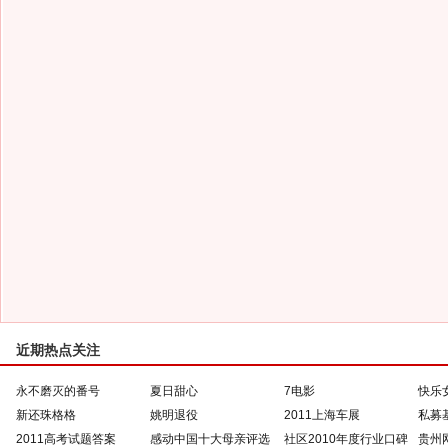
近期热点关注
永不磨灭的番号
夏日甜心
7电影
快乐
新还珠格格
姚明退役
2011上海车展
私募
2011高考试题答案
感动中国十大母亲评选
社区2010年度行业口碑
贵州