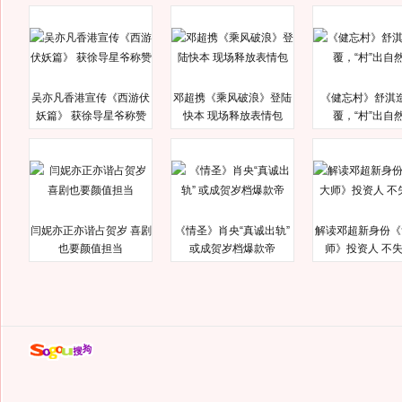
吴亦凡香港宣传《西游伏
邓超携《乘风破浪》登陆
《健忘村》舒淇
妖篇》 获徐导星爷称赞
快本 现场释放表情包
覆，“村”出自
闫妮亦正亦谐占贺岁 喜剧
《情圣》肖央“真诚出轨”
解读邓超新身份《
也要颜值担当
或成贺岁档爆款帝
师》投资人 不