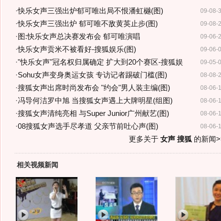
·
快乐女声三强出炉郁可唯出局不恨潘虹樾(图)
09-08-
·
快乐女声三强出炉 郁可唯不敌黄英止步(图)
09-08-
·
图:快乐女声总决赛发布会 郁可唯演唱
09-06-
·
快乐女声贡米不被看好-搜狐娱乐(图)
09-06-
·
"快乐女声"冠名权归属确定 扩大到20个赛区-搜狐娱
09-05-
·
Sohu女声变身奥运女孩 专访记者踢破门槛(图)
08-08-
·
搜狐女声出席时尚发布会 "约会"男人装主编(图)
08-06-
·
冯导何洁罗中旭 当搜狐女声遇上大牌明星(组图)
08-06-
·
搜狐女声清纯亮相 与Super Junior广州献艺(图)
08-06-
·
08搜狐女声选手尽孝道 父亲节前吐心声(图)
08-06-
更多关于
女声 搜狐
的新闻>
相关视频新闻