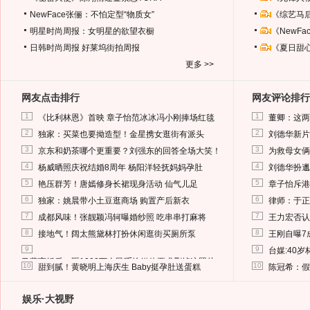
NewFace张俪：不怕定型“物质女”
《综艺马
明星时尚周报：女明星的欲望衣橱
《NewF
日韩时尚周报
好莱坞街拍周报
《夏日甜
更多 >>
网友点击排行
网友评论排行
1
1
《比利林恩》首映 章子怡范冰冰冯小刚捧场红毯
董卿：这两
2
2
独家：买菜也要拗造型！金星携女逛街有派头
刘德华新片
3
3
京东和奶茶哪个更重要？刘强东的回答全场大笑！
为救母女俩
4
4
杨威晒照庆祝结婚8周年 杨阳洋轻抚妈妈孕肚
刘德华扮邋
5
5
艳压群芳！唐嫣修身长裙现身活动 仙气儿足
章子怡斥港
6
6
独家：姚晨带小土豆逛商场 购置产后新衣
律师：于正
7
7
成都风味！张靓颖冯轲曝婚纱照 吃串串打麻将
王力宏否认
8
8
接地气！阔太熊黛林打扮休闲逛街买厕所泵
王刚自曝7
9
9
台媒:40
马蓉离婚后，砸1000万人民币给媒体要求删掉这照片
10
10
甜到腻！黄晓明上海庆生 Baby挺孕肚送蛋糕
陈冠希：假
娱乐·大视野