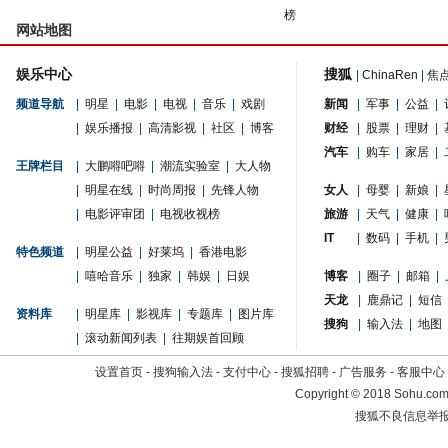
榜
网站地图
娱乐中心
搜狐
|
ChinaRen
|
焦
频道导航
|
明星
|
电影
|
电视
|
音乐
|
戏剧
新闻
|
军事
|
公益
|
|
娱乐播报
|
高清影视
|
社区
|
博客
财经
|
股票
|
理财
|
汽车
|
购车
|
家居
|
王牌栏目
|
大鹏嘚吧嘚
|
潮流实验室
|
大人物
|
明星在线
|
时尚周报
|
先锋人物
女人
|
母婴
|
新娘
|
|
电影评审团
|
电视收视榜
旅游
|
天气
|
健康
|
IT
|
数码
|
手机
|
特色频道
|
明星公益
|
好莱坞
|
香港电影
|
嘻哈音乐
|
独家
|
韩娱
|
日娱
博客
|
圈子
|
邮箱
|
天龙
|
鹿鼎记
|
短信
资料库
|
明星库
|
影视库
|
专题库
|
图片库
搜狗
|
输入法
|
地图
|
滚动新闻列表
|
往期娱首回顾
设置首页
-
搜狗输入法
-
支付中心
-
搜狐招聘
-
广告服务
-
客服中心
Copyright
©
2018 Sohu.com 
搜狐不良信息举