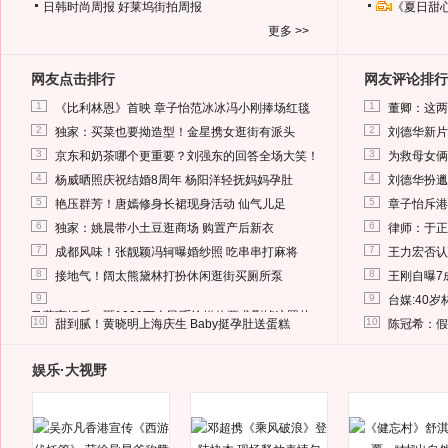
日韩时尚周报
好莱坞街拍周报
《夏日甜
更多 >>
网友点击排行
网友评论排行
1
1
《比利林恩》首映 章子怡范冰冰冯小刚捧场红毯
董卿：这两
2
2
独家：买菜也要拗造型！金星携女逛街有派头
刘德华新片
3
3
京东和奶茶哪个更重要？刘强东的回答全场大笑！
为救母女俩
4
4
杨威晒照庆祝结婚8周年 杨阳洋轻抚妈妈孕肚
刘德华扮邋
5
5
艳压群芳！唐嫣修身长裙现身活动 仙气儿足
章子怡斥港
6
6
独家：姚晨带小土豆逛商场 购置产后新衣
律师：于正
7
7
成都风味！张靓颖冯轲曝婚纱照 吃串串打麻将
王力宏否认
8
8
接地气！阔太熊黛林打扮休闲逛街买厕所泵
王刚自曝7
9
9
台媒:40
马蓉离婚后，砸1000万人民币给媒体要求删掉这照片
10
10
甜到腻！黄晓明上海庆生 Baby挺孕肚送蛋糕
陈冠希：假
娱乐·大视野