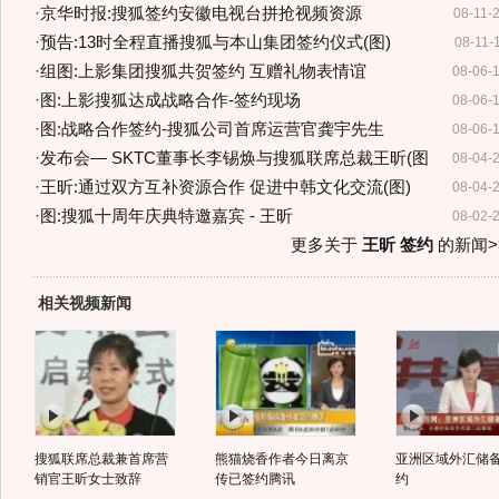
·
京华时报:搜狐签约安徽电视台拼抢视频资源
08-11-
·
预告:13时全程直播搜狐与本山集团签约仪式(图)
08-11-
·
组图:上影集团搜狐共贺签约 互赠礼物表情谊
08-06-
·
图:上影搜狐达成战略合作-签约现场
08-06-
·
图:战略合作签约-搜狐公司首席运营官龚宇先生
08-06-
·
发布会— SKTC董事长李锡焕与搜狐联席总裁王昕(图
08-04-
·
王昕:通过双方互补资源合作 促进中韩文化交流(图)
08-04-
·
图:搜狐十周年庆典特邀嘉宾 - 王昕
08-02-
更多关于
王昕 签约
的新闻>
相关视频新闻
搜狐联席总裁兼首席营
熊猫烧香作者今日离京
亚洲区域外汇储
销官王昕女士致辞
传已签约腾讯
约