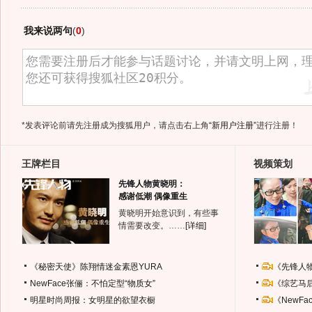
我来说两句
(
0
)
*发表评论前请先注册成为搜狐用户，请点击右上角
“新用户注册”
进行注册！
王牌栏目
视频策划
先锋人物黄晓明：
感谢低潮 偶像重生
黄晓明开始意识到，有些事
情需要改变。……
[详细]
《秘密天使》陈翔情迷金素恩YURA
《先锋人
NewFace张俪：不怕定型“物质女”
《综艺马
明星时尚周报：女明星的欲望衣橱
《NewF