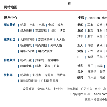
榜
网站地图
娱乐中心
搜狐
|
ChinaRen
|
焦
频道导航
|
明星
|
电影
|
电视
|
音乐
|
戏剧
新闻
|
军事
|
公益
|
|
娱乐播报
|
高清影视
|
社区
|
博客
财经
|
股票
|
理财
|
汽车
|
购车
|
家居
|
王牌栏目
|
大鹏嘚吧嘚
|
潮流实验室
|
大人物
|
明星在线
|
时尚周报
|
先锋人物
女人
|
母婴
|
新娘
|
|
电影评审团
|
电视收视榜
旅游
|
天气
|
健康
|
IT
|
数码
|
手机
|
特色频道
|
明星公益
|
好莱坞
|
香港电影
|
嘻哈音乐
|
独家
|
韩娱
|
日娱
博客
|
圈子
|
邮箱
|
天龙
|
鹿鼎记
|
短信
资料库
|
明星库
|
影视库
|
专题库
|
图片库
搜狗
|
输入法
|
地图
|
滚动新闻列表
|
往期娱首回顾
设置首页
-
搜狗输入法
-
支付中心
-
搜狐招聘
-
广告服务
-
客服中心
Copyright
©
2018 Sohu.com 
搜狐不良信息举