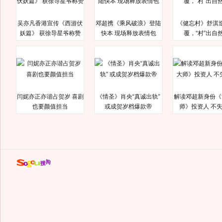
吴亦凡香港宣传《西游伏
邓超携《乘风破浪》登陆
《健忘村》舒淇
妖篇》 获徐导星爷称赞
快本 现场释放表情包
覆，“村”出自
闫妮亦正亦谐占贺岁 喜剧
《情圣》肖央“真诚出轨”
解读邓超新身份《
也要颜值担当
或成贺岁档爆款帝
师》投资人 不