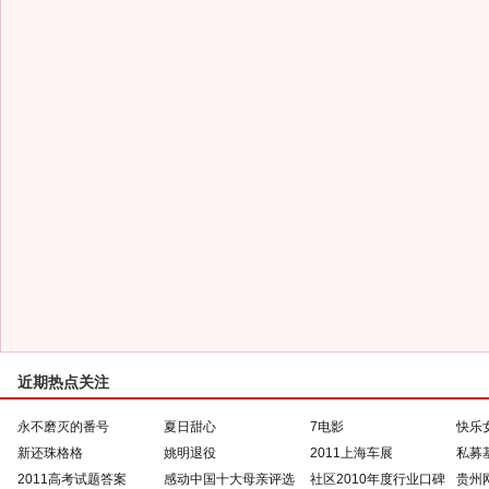
近期热点关注
永不磨灭的番号
夏日甜心
7电影
快乐
新还珠格格
姚明退役
2011上海车展
私募
2011高考试题答案
感动中国十大母亲评选
社区2010年度行业口碑
贵州