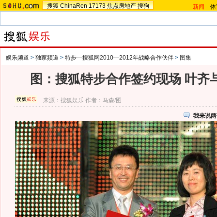
搜狐
ChinaRen
17173
焦点房地产
搜狗
新闻
-
体
娱乐频道
>
独家频道
>
特步—搜狐网2010—2012年战略合作伙伴
>
图集
图：搜狐特步合作签约现场 叶齐
来源：
搜狐娱乐
作者：马森/图
我来说两