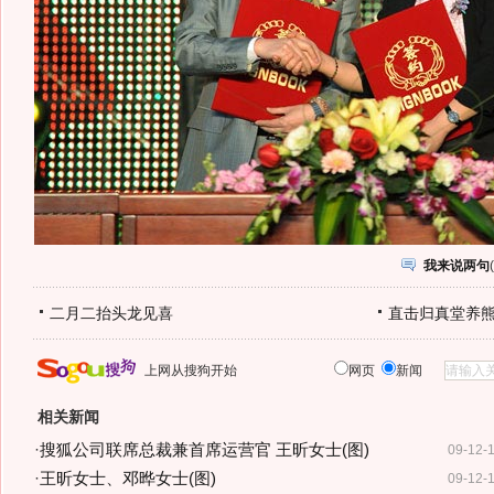
我来说两句
(
二月二抬头龙见喜
直击归真堂养
上网从搜狗开始
网页
新闻
相关新闻
·
搜狐公司联席总裁兼首席运营官 王昕女士(图)
09-12-
·
王昕女士、邓晔女士(图)
09-12-