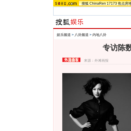
搜狐
ChinaRen
17173
焦点房
娱乐频道
>
八卦频道
>
内地八卦
专访陈
来源：
外滩画报