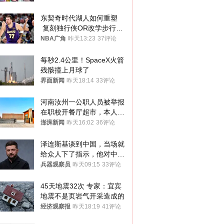
人
东契奇时代湖人如何重塑
 复刻独行侠OR改学步行
者？
NBA广角
昨天13:23
37评论
每秒2.4公里！SpaceX火箭
残骸撞上月球了
界面新闻
昨天18:14
33评论
河南汝州一公职人员被举报
在职校开餐厅超市，本人回
应称“是给别人帮忙”
澎湃新闻
昨天16:02
36评论
泽连斯基谈到中国，当场就
给众人下了指示，他对中国
和中乌关系，显然又有了新
兵器观察员
昨天09:15
33评论
的想法
45天地震32次 专家：宜宾
地震不是页岩气开采造成的
经济观察报
昨天18:19
41评论