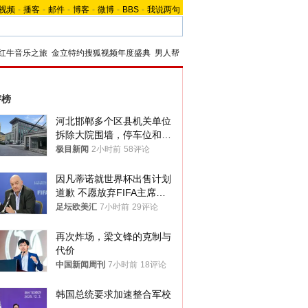
视频
-
播客
-
邮件
-
博客
-
微博
-
BBS
-
我说两句
红牛音乐之旅
金立特约搜狐视频年度盛典
男人帮
评榜
河北邯郸多个区县机关单位
拆除大院围墙，停车位和厕
所免费开放，当地多部门回
极目新闻
2小时前
58评论
应
因凡蒂诺就世界杯出售计划
道歉 不愿放弃FIFA主席职
位
足坛欧美汇
7小时前
29评论
再次炸场，梁文锋的克制与
代价
中国新闻周刊
7小时前
18评论
韩国总统要求加速整合军校