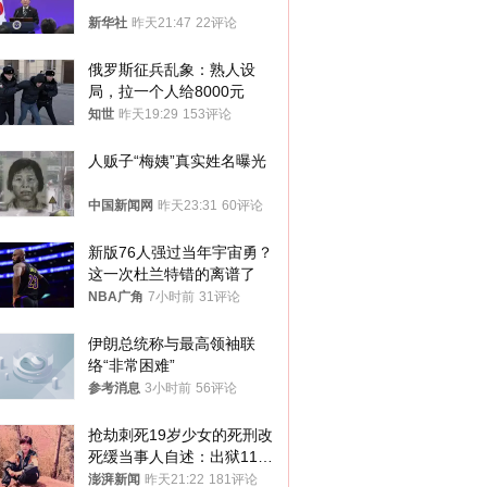
新华社
昨天21:47
22评论
俄罗斯征兵乱象：熟人设
局，拉一个人给8000元
知世
昨天19:29
153评论
人贩子“梅姨”真实姓名曝光
中国新闻网
昨天23:31
60评论
新版76人强过当年宇宙勇？
这一次杜兰特错的离谱了
NBA广角
7小时前
31评论
伊朗总统称与最高领袖联
络“非常困难”
参考消息
3小时前
56评论
抢劫刺死19岁少女的死刑改
死缓当事人自述：出狱11年
间始终刻意躲避被害人家属
澎湃新闻
昨天21:22
181评论