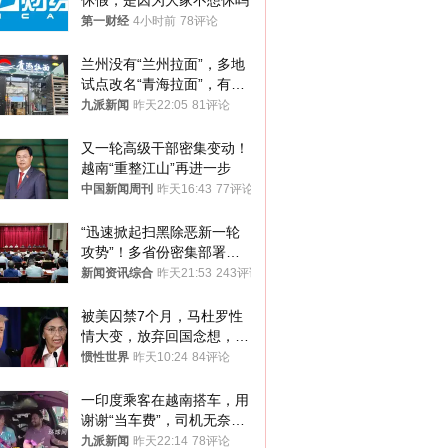
休假，是因为大家不想休吗
第一财经
4小时前
78评论
兰州没有“兰州拉面”，多地
试点改名“青海拉面”，有商
家改名已两年
九派新闻
昨天22:05
81评论
又一轮高级干部密集变动！
越南“重整江山”再进一步
中国新闻周刊
昨天16:43
77评论
“迅速掀起扫黑除恶新一轮
攻势”！多省份密集部署，
公布举报方式
新闻资讯综合
昨天21:53
243评论
被美囚禁7个月，马杜罗性
情大变，放弃回国念想，最
后嘱托已公开
惯性世界
昨天10:24
84评论
一印度乘客在越南搭车，用
谢谢“当车费”，司机无奈发
笑；印度网友：不代表印度
九派新闻
昨天22:14
78评论