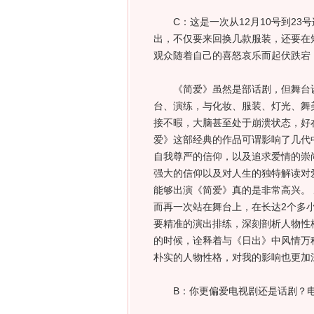
C：这是一次从12月10号到23号
出，不仅要来回换几款服装，还要在
观众随着自己的喜怒哀乐而起伏跌宕
《简爱》虽然是部话剧，但舞台设
台、演练，与化妆、服装、灯光、舞
接不暇，大脑甚至处于崩溃状态，好
爱》这部经典的作品可谓影响了几代
自我尊严的信仰，以及追求爱情的崇
强大的信仰以及对人生的独特解读对
能够出演《简爱》真的是非常高兴。
而再一次站在舞台上，在长达2个多
要精准的演出排练，深刻剖析人物性
的时候，诠释着与《日出》中风情万
朴实的人物性格，对我的影响也更加
B：你更偏爱电视剧还是话剧？电