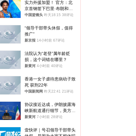
实力外援加盟！ 官方：北
京首钢签下巴里·布朗和桑
普森
中国篮镜头
昨天18:15
38评论
“领导干部带头休假，值得
推广”
新京报
14小时前
67评论
法院认为“老登”属年龄贬
损，这个词错在哪里？
新黄河
4小时前
40评论
香港一女子虐待患病幼子致
死 获刑22年
中国新闻网
昨天22:41
21评论
协议接近达成，伊朗披露海
峡新航道通行细节，美方再
提“倒计时”
新黄河
7小时前
28评论
壹快评｜号召领导干部带头