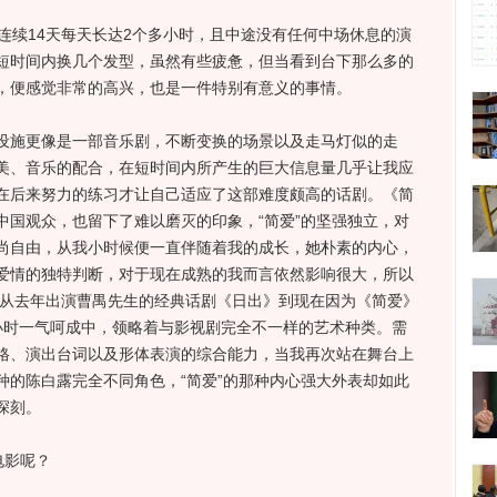
连续14天每天长达2个多小时，且中途没有任何中场休息的演
短时间内换几个发型，虽然有些疲惫，但当看到台下那么多的
，便感觉非常的高兴，也是一件特别有意义的事情。
施更像是一部音乐剧，不断变换的场景以及走马灯似的走
美、音乐的配合，在短时间内所产生的巨大信息量几乎让我应
在后来努力的练习才让自己适应了这部难度颇高的话剧。《简
中国观众，也留下了难以磨灭的印象，“简爱”的坚强独立，对
尚自由，从我小时候便一直伴随着我的成长，她朴素的内心，
爱情的独特判断，对于现在成熟的我而言依然影响很大，所以
 从去年出演曹禺先生的经典话剧《日出》到现在因为《简爱》
小时一气呵成中，领略着与影视剧完全不一样的艺术种类。需
格、演出台词以及形体表演的综合能力，当我再次站在舞台上
种的陈白露完全不同角色，“简爱”的那种内心强大外表却如此
深刻。
影呢？