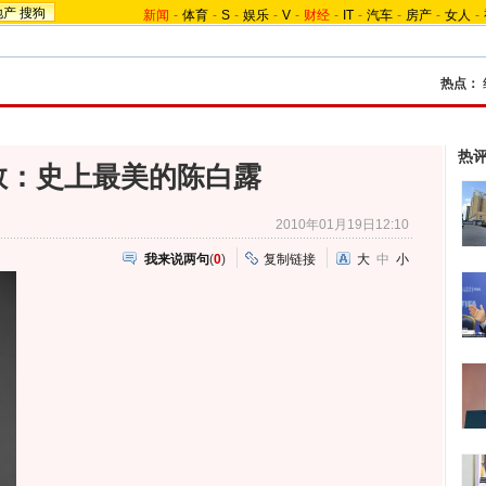
地产
搜狗
新闻
-
体育
-
S
-
娱乐
-
V
-
财经
-
IT
-
汽车
-
房产
-
女人
-
热点：
热
数：史上最美的陈白露
2010年01月19日12:10
我来说两句
(
0
)
复制链接
大
中
小