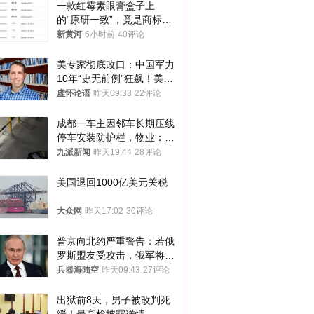
一款红霉素眼膏盒子上
的“原研一致”，竟是商标！
律师：极易误导消费者；网
新黄河
6小时前
40评论
友：药企不应打擦边球
美专家彻底改口：中国军力
10年“史无前例”狂飙！美军
真慌了
虚怀论语
昨天09:33
22评论
成都一车主因邻车长期压线
停车安装防护栏，物业：不
建议装护栏，也会影响自身
九派新闻
昨天19:44
28评论
停车
美国退回1000亿美元关税
大众网
昨天17:02
30评论
普京向北约严重警告：若俄
罗斯盟友受攻击，俄军将动
用核武器保护
兵器海陆空
昨天09:43
27评论
出狱前8天，男子被改判死