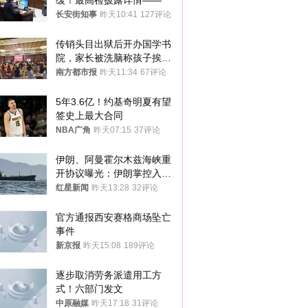
缓！最高检披露详情——
长安街知事
昨天10:41
127评论
传销头目出狱后开办国学书
院，家长被洗脑称孩子挨打
才有效果
南方都市报
昨天11:34
67评论
5年3.6亿！约基奇明夏有望
签史上最大合同
NBA广角
昨天07:15
37评论
伊朗、阿曼霍尔木兹海峡重
开协议曝光：伊朗掌控入湾
航道，与阿曼平分“服务费”
红星新闻
昨天13:28
32评论
官方通报西安赛格商场坠亡
事件
新京报
昨天15:08
189评论
逐步取消劳务派遣用工方
式！六部门发文
中原融媒
昨天17:18
31评论