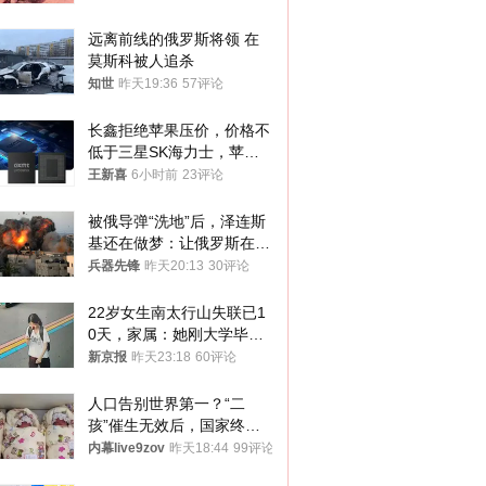
远离前线的俄罗斯将领 在
莫斯科被人追杀
知世
昨天19:36
57评论
长鑫拒绝苹果压价，价格不
低于三星SK海力士，苹果
失去了议价权
王新喜
6小时前
23评论
被俄导弹“洗地”后，泽连斯
基还在做梦：让俄罗斯在冬
季前求和？
兵器先锋
昨天20:13
30评论
22岁女生南太行山失联已1
0天，家属：她刚大学毕业
想到山里旅行
新京报
昨天23:18
60评论
人口告别世界第一？“二
孩”催生无效后，国家终于
向住房出手了！
内幕live9zov
昨天18:44
99评论