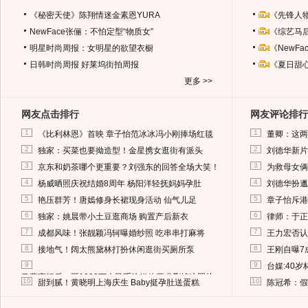
《秘密天使》陈翔情迷金素恩YURA
《先锋人
NewFace张俪：不怕定型“物质女”
《综艺马
明星时尚周报：女明星的欲望衣橱
《NewF
日韩时尚周报
好莱坞街拍周报
《夏日甜
更多 >>
网友点击排行
网友评论排行
1
1
《比利林恩》首映 章子怡范冰冰冯小刚捧场红毯
董卿：这两
2
2
独家：买菜也要拗造型！金星携女逛街有派头
刘德华新片
3
3
京东和奶茶哪个更重要？刘强东的回答全场大笑！
为救母女俩
4
4
杨威晒照庆祝结婚8周年 杨阳洋轻抚妈妈孕肚
刘德华扮邋
5
5
艳压群芳！唐嫣修身长裙现身活动 仙气儿足
章子怡斥港
6
6
独家：姚晨带小土豆逛商场 购置产后新衣
律师：于正
7
7
成都风味！张靓颖冯轲曝婚纱照 吃串串打麻将
王力宏否认
8
8
接地气！阔太熊黛林打扮休闲逛街买厕所泵
王刚自曝7
9
9
台媒:40
马蓉离婚后，砸1000万人民币给媒体要求删掉这照片
10
10
甜到腻！黄晓明上海庆生 Baby挺孕肚送蛋糕
陈冠希：假