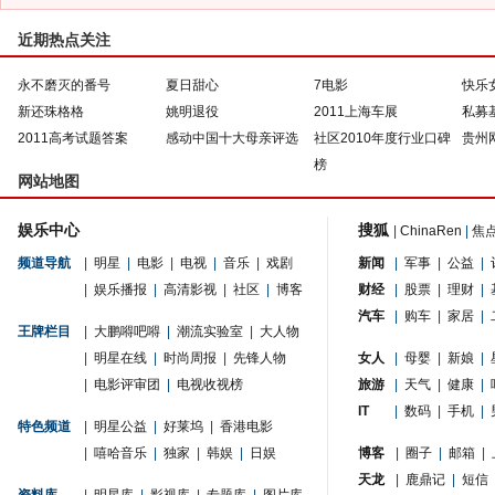
近期热点关注
永不磨灭的番号
夏日甜心
7电影
快乐
新还珠格格
姚明退役
2011上海车展
私募
2011高考试题答案
感动中国十大母亲评选
社区2010年度行业口碑
贵州
榜
网站地图
娱乐中心
搜狐
|
ChinaRen
|
焦
频道导航
|
明星
|
电影
|
电视
|
音乐
|
戏剧
新闻
|
军事
|
公益
|
|
娱乐播报
|
高清影视
|
社区
|
博客
财经
|
股票
|
理财
|
汽车
|
购车
|
家居
|
王牌栏目
|
大鹏嘚吧嘚
|
潮流实验室
|
大人物
|
明星在线
|
时尚周报
|
先锋人物
女人
|
母婴
|
新娘
|
|
电影评审团
|
电视收视榜
旅游
|
天气
|
健康
|
IT
|
数码
|
手机
|
特色频道
|
明星公益
|
好莱坞
|
香港电影
|
嘻哈音乐
|
独家
|
韩娱
|
日娱
博客
|
圈子
|
邮箱
|
天龙
|
鹿鼎记
|
短信