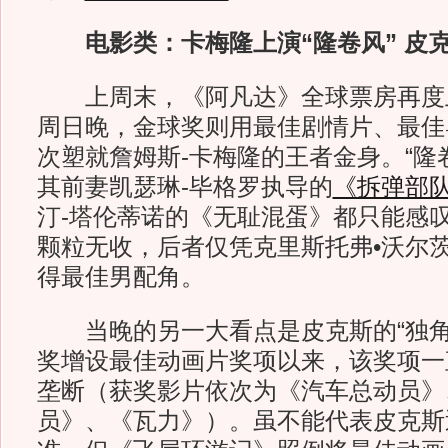
电影类：卡梅隆上演“隆卷风” 皮
上周末，《阿凡达》全球票房再度上
周日晚，金球奖则用最佳剧情片、最佳
次塑就詹姆斯-卡梅隆的王者金身。“隆
其前妻凯瑟琳-毕格罗执导的
《拆弹部
汀-塔伦蒂诺的《无耻混蛋》都只能感
颗粒无收，后者仅凭克里斯托弗•沃尔
得最佳男配角。
当晚的另一大看点是皮克斯的“独角戏
奖增设最佳动画片奖项以来，该奖项一
垄断（获奖影片依次为《汽车总动员》
员》、《瓦力》）。虽不能代表皮克斯