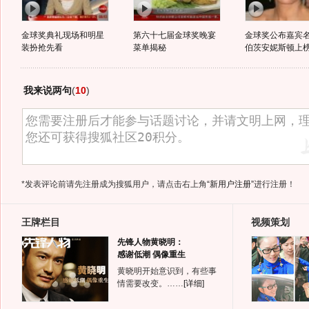
金球奖典礼现场和明星
第六十七届金球奖晚宴
金球奖公布嘉宾名
装扮抢先看
菜单揭秘
伯茨安妮斯顿上
我来说两句
(
10
)
*发表评论前请先注册成为搜狐用户，请点击右上角
“新用户注册”
进行注册！
王牌栏目
视频策划
先锋人物黄晓明：
感谢低潮 偶像重生
黄晓明开始意识到，有些事
情需要改变。……
[详细]