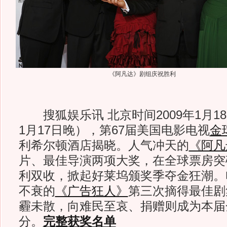
《阿凡达》剧组庆祝胜利
搜狐娱乐讯 北京时间2009年1月1
1月17日晚），第67届美国电影电视
金
利希尔顿酒店揭晓。人气冲天的
《阿凡
片、最佳导演两项大奖，在全球票房突
利双收，掀起好莱坞颁奖季夺金狂潮。
不衰的
《广告狂人》
第三次摘得最佳剧
霾未散，向难民至哀、捐赠则成为本届
分。
完整获奖名单