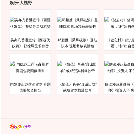
娱乐·大视野
吴亦凡香港宣传《西游伏
邓超携《乘风破浪》登陆
《健忘村》舒淇
妖篇》 获徐导星爷称赞
快本 现场释放表情包
覆，“村”出自
闫妮亦正亦谐占贺岁 喜剧
《情圣》肖央“真诚出轨”
解读邓超新身份《
也要颜值担当
或成贺岁档爆款帝
师》投资人 不