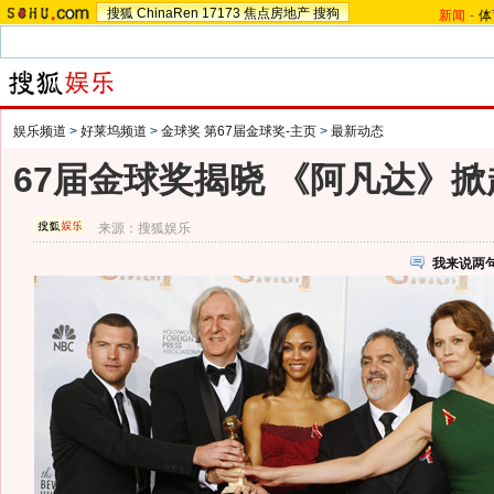
搜狐
ChinaRen
17173
焦点房地产
搜狗
新闻
-
体
娱乐频道
>
好莱坞频道
>
金球奖 第67届金球奖-主页
>
最新动态
67届金球奖揭晓 《阿凡达》掀
来源：
搜狐娱乐
我来说两