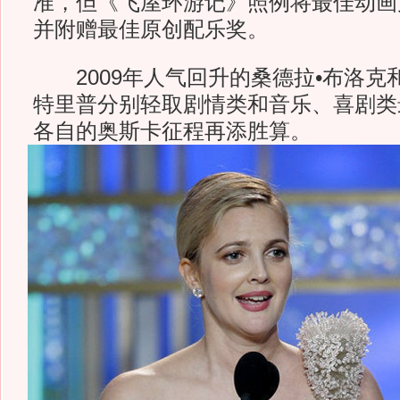
准，但《飞屋环游记》照例将最佳动画
并附赠最佳原创配乐奖。
2009年人气回升的桑德拉•布洛克
特里普分别轻取剧情类和音乐、喜剧类
各自的奥斯卡征程再添胜算。