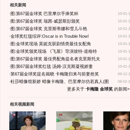
相关新闻
·
图:第67届金球奖 巴里摩尔手捧奖杯
10-01-
·
图:第67届金球奖 瑞茜-威瑟斯彭颁奖
10-01-
·
图:第67届金球奖 克里斯蒂娜和雪儿斗艳
10-01-
·
金球奖红毯综评:Oscar is in Trouble Now!
10-01-
·
图:金球奖现场 莫妮克获剧情类最佳女配角
10-01-
·
图:金球奖颁奖现场 《飞屋》导演彼特-道格特
10-01-
·
图:第67届金球奖 最佳男配角提名者克里斯托夫
10-01-
·
图:第67届金球奖红毯 汤姆-汉克斯凝视娇妻
10-01-
·
第67届金球奖提名揭晓 卡梅隆归来与前妻抢奖
09-12-
·
杜莎蜡像馆新娇 蜡像卡梅隆、巴里摩尔仿若真人(图
08-02-
更多关于
卡梅隆 金球奖
的新闻>
相关视频新闻