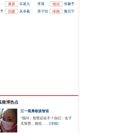
乐基儿
李晨
张馨予
离异
情侣
予
吴卓羲
章子怡
撒贝宁
旧爱
绯闻
狐微博热点
江一燕勇敢拔智齿
“我问：智慧还在不？你曰：女子
无智慧，德也……
[详细]