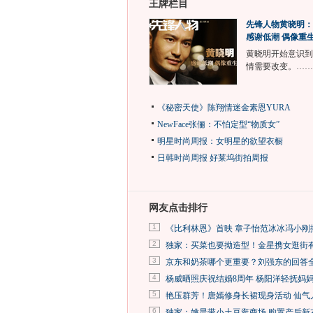
王牌栏目
先锋人物黄晓明：
感谢低潮 偶像重
黄晓明开始意识到
情需要改变。……
《秘密天使》陈翔情迷金素恩YURA
NewFace张俪：不怕定型“物质女”
明星时尚周报：女明星的欲望衣橱
日韩时尚周报
好莱坞街拍周报
网友点击排行
1
《比利林恩》首映 章子怡范冰冰冯小刚
2
独家：买菜也要拗造型！金星携女逛街
3
京东和奶茶哪个更重要？刘强东的回答
4
杨威晒照庆祝结婚8周年 杨阳洋轻抚妈
5
艳压群芳！唐嫣修身长裙现身活动 仙气
6
独家：姚晨带小土豆逛商场 购置产后新