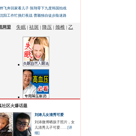
烨飞奔回家看儿子
·
陈翔零下九度韩国拍戏
沈阳工作忙挑灯夜战
·
曹颖独自徒步险迷路
狐社区火爆话题
刘涛儿女清秀可爱
刘涛微博晒孩子照片，女
儿清秀儿子可爱……
[详
细]