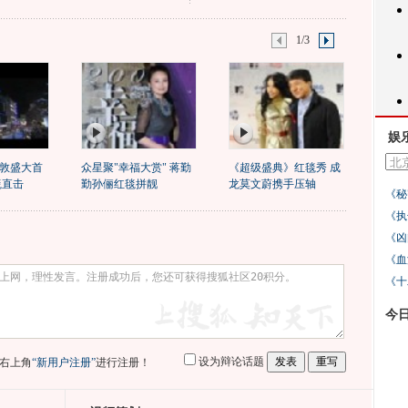
1/3
娱
敦盛大首
众星聚"幸福大赏" 蒋勤
《超级盛典》红毯秀 成
毯直击
勤孙俪红毯拼靓
龙莫文蔚携手压轴
《秘
《执
《凶
《血
《十
今
设为辩论话题
右上角
“新用户注册”
进行注册！