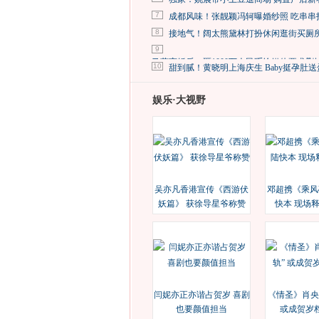
7
成都风味！张靓颖冯轲曝婚纱照 吃串串
8
接地气！阔太熊黛林打扮休闲逛街买厕
9
马蓉离婚后，砸1000万人民币给媒体要求删
10
甜到腻！黄晓明上海庆生 Baby挺孕肚送
娱乐·大视野
吴亦凡香港宣传《西游伏
邓超携《乘风
妖篇》 获徐导星爷称赞
快本 现场
闫妮亦正亦谐占贺岁 喜剧
《情圣》肖央
也要颜值担当
或成贺岁