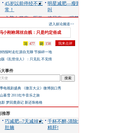
进入娱论频道>>
冯小刚称屌丝自贱：只是约定俗成
顶
477
砸
158
铛铛报时走红源自无聊 节操碎一地
地版《乱世佳人》：只见乱 不见情
乐大事件
季电视剧盛典
《微言大义》微博脱口秀
山暮雪
2011红牛音乐之旅
电影
梦回鹿鼎记
新还珠格格
彩推荐