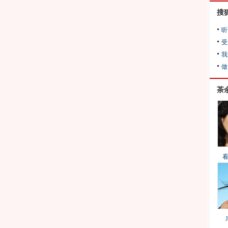
搜
听
受
我
做
茶