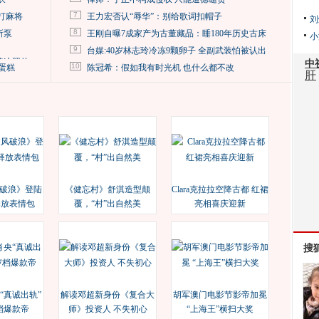
7
打麻将
王力宏否认“辱华”：别给歌词扣帽子
刘
8
所泵
王刚自曝7成家产为古董藏品：睡180年历史古床
小
9
台媒:40岁林志玲冷冻9颗卵子 全副武装怕被认出
掉这照片
10
蛋糕
陈冠希：假如我有时光机 也什么都不改
破浪》登陆
《健忘村》舒淇造型颠
Clara克拉拉空降古都 红裙
释放表情包
覆，“村”出自然美
亮相喜庆迎新
搜
“真诚出轨”
解读邓超新身份《复合大
胡军澳门电影节影帝加冕
档爆款帝
师》投资人 不失初心
“上海王”横扫大奖