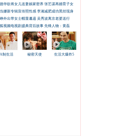
德华欲将女儿送妻娘家密养
张艺谋再婚育子女
当娜新专辑宣传照性感
李湘减肥成功黑丝现身
峥外出带女士帽显邋遢
吴秀波离京老婆送行
狐视频电视剧盛典背后故事
先锋人物：黄磊
AA制生活
秘密天使
生活大爆炸5