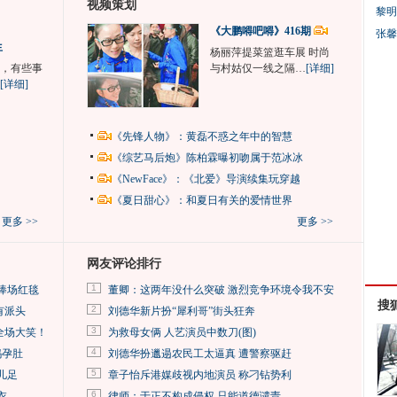
视频策划
黎明
《大鹏嘚吧嘚》416期
张馨
生
杨丽萍提菜篮逛车展 时尚
，有些事
与村姑仅一线之隔…
[详细]
[详细]
《先锋人物》：黄磊不惑之年中的智慧
《综艺马后炮》陈柏霖曝初吻属于范冰冰
《NewFace》：《北爱》导演续集玩穿越
《夏日甜心》：和夏日有关的爱情世界
更多 >>
更多 >>
网友评论排行
1
捧场红毯
董卿：这两年没什么突破 激烈竞争环境令我不安
搜
2
有派头
刘德华新片扮“犀利哥”街头狂奔
3
全场大笑！
为救母女俩 人艺演员中数刀(图)
4
妈孕肚
刘德华扮邋遢农民工太逼真 遭警察驱赶
5
儿足
章子怡斥港媒歧视内地演员 称刁钻势利
6
衣
律师：于正不构成侵权 只能道德谴责