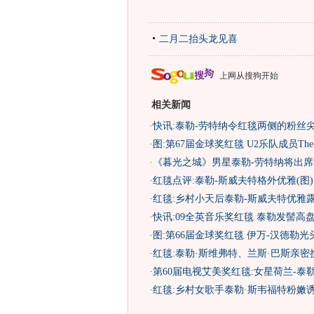
二月二抬头龙见喜
上网从搜狗开始
相关新闻
·
快讯:泰勒-劳特纳令红毯两侧的粉丝
·
图:第67届金球奖红毯 U2乐队成员The 
·
《暮光之城》男星泰勒-劳特纳将出席
·
红毯点评:泰勒-斯威夫特格外优雅(图)
·
红毯:乡村小天后泰勒-斯威夫特优雅露
·
快讯:09全英音乐奖红毯 泰勒发髻高
·
图:第66届金球奖红毯 伊万-汉德勒光
·
红毯:泰勒·斯维弗特、兰斯·巴斯亲密携
·
第60届电视艾美奖红毯:女星荷兰-泰勒
·
红毯:乡村女歌手泰勒·斯韦福特粉嫩诱