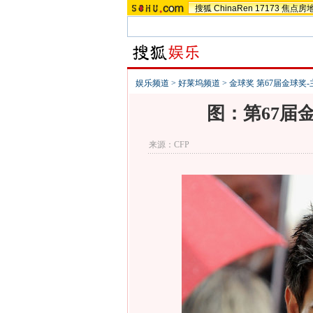
搜狐
ChinaRen
17173
焦点房
娱乐频道
>
好莱坞频道
>
金球奖 第67届金球奖-
图：第67届
来源：
CFP