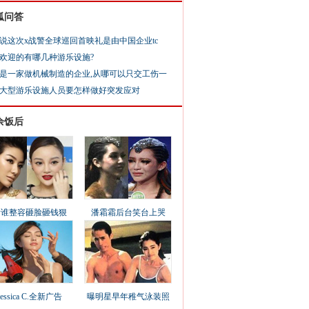
狐问答
说这次x战警全球巡回首映礼是由中国企业tc
欢迎的有哪几种游乐设施?
是一家做机械制造的企业,从哪可以只交工伤一
大型游乐设施人员要怎样做好突发应对
余饭后
看谁整容砸脸砸钱狠
潘霜霜后台笑台上哭
Jessica C.全新广告
曝明星早年稚气泳装照