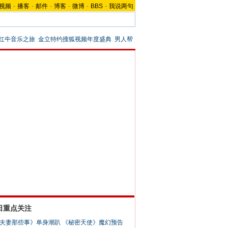
视频
-
播客
-
邮件
-
博客
-
微博
-
BBS
-
我说两句
红牛音乐之旅
金立特约搜狐视频年度盛典
男人帮
日重点关注
夫妻那些事》单身潮趴
《秘密天使》魔幻预告