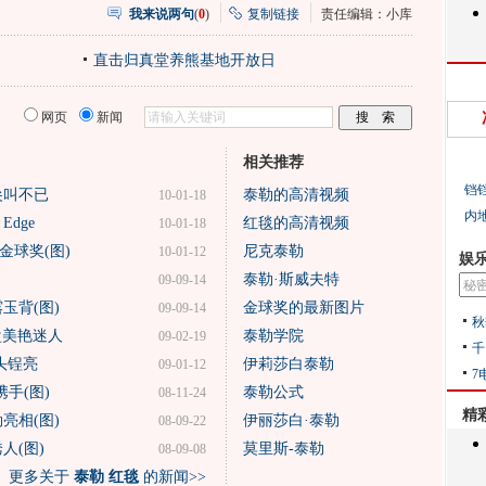
我来说两句
(
0
)
复制链接
责任编辑：小库
直击归真堂养熊基地开放日
网页
新闻
相关推荐
铛
尖叫不已
泰勒的高清视频
10-01-18
内
Edge
红毯的高清视频
10-01-18
金球奖(图)
尼克泰勒
10-01-12
娱
泰勒·斯威夫特
09-09-14
玉背(图)
金球奖的最新图片
09-09-14
秋
盘美艳迷人
泰勒学院
09-02-19
千
头锃亮
伊莉莎白泰勒
09-01-12
7
手(图)
泰勒公式
08-11-24
精
亮相(图)
伊丽莎白·泰勒
08-09-22
人(图)
莫里斯-泰勒
08-09-08
更多关于
泰勒 红毯
的新闻>>