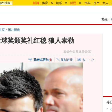
地产
搜狗
新闻
-
体育
-
S
-
娱乐
-
V
-
财经
-
IT
-
汽车
-
房产
-
女人
-
热点：
主页
>
图片报道
金球奖颁奖礼红毯 狼人泰勒
2010年01月18日09:50
我来说两句
(
0
)
复制链接
大
中
小
今
《