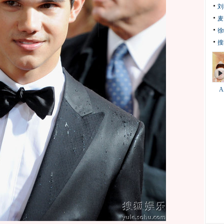
刘
麦
徐
搜