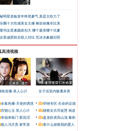
秘明星老板发年终奖豪气 真是太给力了
乐圈十大性感美女主播 柳岩侯佩岑比美
莱坞女星素颜差别大 哪个最美哪个坑爹
女星减肥前后惊人对比 范冰冰象腿旧照
狐高清视频
网络首播-美人心计
女子浴室内惨遭杀害
全集热播-天使的诱惑
华纳专区-生命的证据
宫锁心玉
美人心计
拯救女兵司徒慧
画皮
幸福来敲门
梨花泪
盘龙卧虎高山顶
毒刺
能人冯天贵
家常菜
拿什么拯救我的爱人