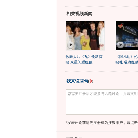
相关视频新闻
歌舞大片《九》伦敦首
《阿凡达》伦
映 众星闪耀红毯
映礼 璀璨红
我来说两句
(
0
)
*发表评论前请先注册成为搜狐用户，请点击