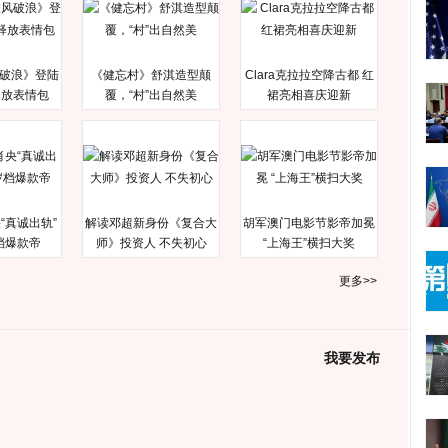
破浪》登陆
《健忘村》舒淇造型颠
Clara克拉拉空降古都 红
释放表情包
覆，“村”出自然美
裙亮相喜庆迎新
“真诚出轨”
解读邓超新身份《复合大
胡军澳门电影节影帝加冕
档爆款帝
师》投资人 不失初心
“上海王”横扫大奖
更多>>
我要发布