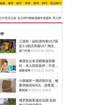
视频
-
播客
-
邮件
-
博客
-
微博
-
BBS
-
我说两句
红牛音乐之旅
金立特约搜狐视频年度盛典
男人帮
评榜
三连胜！赵松源传射U17国
足2-1勒沃库森U17 淘汰赛
将战河床
射门中国
昨天21:50
29评论
泰国女公务员精致妆容爆
红，本人回应批评：不喜欢
就别看
观察者网
昨天18:32
54评论
小孩碰坏一酒店纸巾盒，被
要求赔偿924元，游客质疑
酒店房客物品超高标价，市
新快报
昨天20:51
83评论
监部门：不违规
俄罗斯政客逃往法国 此前