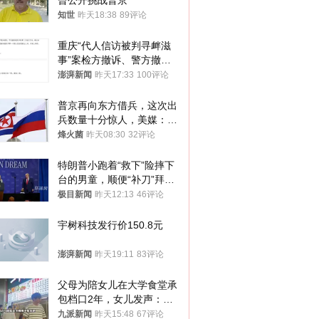
曾公开挑战普京
知世
昨天18:38
89评论
重庆“代人信访被判寻衅滋
事”案检方撤诉、警方撤
案，两被告人获国赔
澎湃新闻
昨天17:33
100评论
普京再向东方借兵，这次出
兵数量十分惊人，美媒：俄
朝要动真格？
烽火菌
昨天08:30
32评论
特朗普小跑着“救下”险摔下
台的男童，顺便“补刀”拜
登：“我可不想他像拜登一
极目新闻
昨天12:13
46评论
样摔下来”
宇树科技发行价150.8元
澎湃新闻
昨天19:11
83评论
父母为陪女儿在大学食堂承
包档口2年，女儿发声：初
衷是为了陪伴，毕业后将不
九派新闻
昨天15:48
67评论