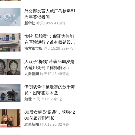
再营业
外交部发言人就广岛核爆81
周年答记者问
新华社
昨天19:45
41评论
“婚外胚胎案”：假证为何能
在医院通行？谁有权销毁胚
胎？
南方都市报
昨天15:29
28评论
人贩子“梅姨”若满75周岁是
否适用死刑？律师解读：很
大概率不会被判处死刑
九派新闻
昨天19:48
49评论
伊朗战争中被遗忘的数千海
员：困守霍尔木兹
知世
昨天15:06
29评论
80后女柜员“逆袭”，获聘42
00亿银行副行长
红星新闻
昨天13:20
32评论