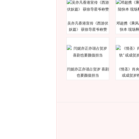
吴亦凡香港宣传《西游伏
邓超携《乘风
妖篇》 获徐导星爷称赞
快本 现场
闫妮亦正亦谐占贺岁 喜剧
《情圣》肖央
也要颜值担当
或成贺岁