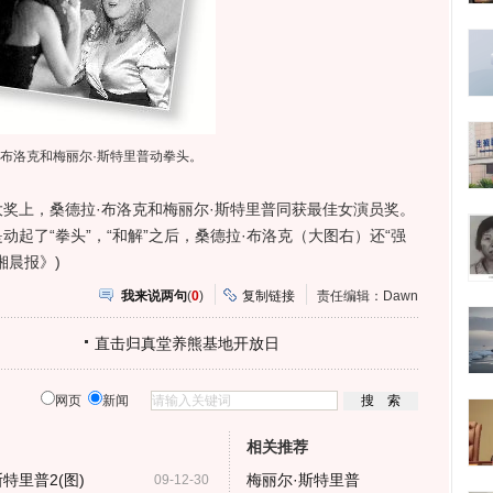
·布洛克和梅丽尔·斯特里普动拳头。
上，桑德拉·布洛克和梅丽尔·斯特里普同获最佳女演员奖。
起了“拳头”，“和解”之后，桑德拉·布洛克（大图右）还“强
湘晨报》)
我来说两句
(
0
)
复制链接
责任编辑：Dawn
直击归真堂养熊基地开放日
网页
新闻
相关推荐
特里普2(图)
梅丽尔·斯特里普
09-12-30