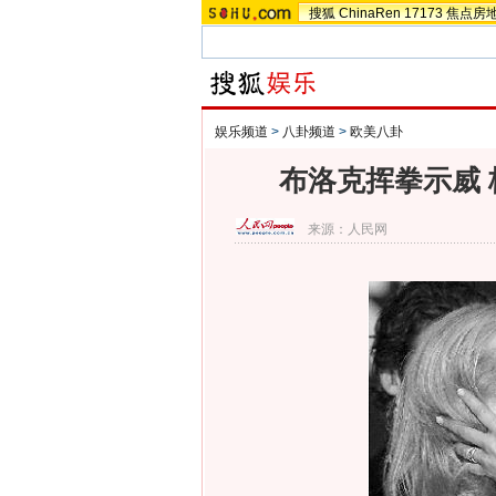
搜狐
ChinaRen
17173
焦点房
娱乐频道
>
八卦频道
>
欧美八卦
布洛克挥拳示威 
来源：
人民网