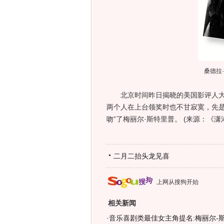
桑德拉
北京时间昨日揭晓的美国影评人大奖
两个人在上台领奖时也不甘寂寞，先是动
吻”了梅丽尔·斯特里普。 (来源：《潇
二月二抬头龙见喜
上网从搜狗开始
相关新闻
·
音乐喜剧类最佳女主角提名:梅丽尔-斯