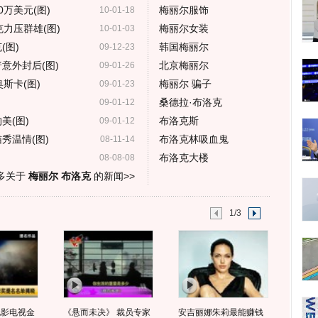
0万美元(图)
梅丽尔服饰
10-01-18
力压群雄(图)
梅丽尔女装
10-01-03
(图)
韩国梅丽尔
09-12-23
意外封后(图)
北京梅丽尔
09-01-26
斯卡(图)
梅丽尔 骗子
09-01-23
桑德拉·布洛克
09-01-12
美(图)
布洛克斯
09-01-12
秀温情(图)
布洛克林吸血鬼
08-11-14
布洛克大楼
08-08-08
多关于
梅丽尔 布洛克
的新闻>>
1/3
电影电视金
《悬而未决》 裁员专家
安吉丽娜朱莉最能赚钱