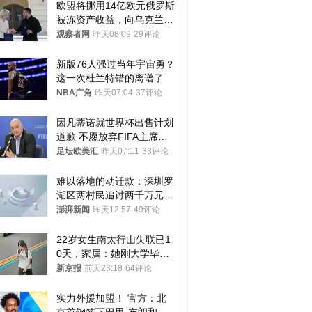
欧盟将挪用14亿欧元俄罗斯
被冻资产收益，向乌克兰提
供援助
观察者网
昨天08:09
29评论
新版76人强过当年宇宙勇？
这一次杜兰特错的离谱了
NBA广角
昨天07:04
37评论
因凡蒂诺就世界杯出售计划
道歉 不愿放弃FIFA主席职
位
足坛欧美汇
昨天07:11
33评论
难以落地的动迁款：深圳罗
湖区两村民追讨两千万元动
迁款八年未果
澎湃新闻
昨天12:57
49评论
22岁女生南太行山失联已1
0天，家属：她刚大学毕业
想到山里旅行
新京报
前天23:18
64评论
实力外援加盟！ 官方：北