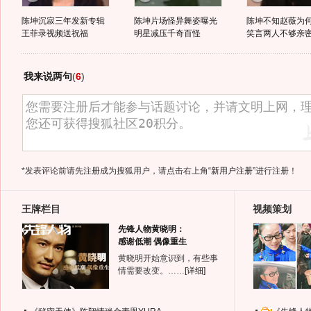
陈坤沉寂三年发新专辑
陈坤片场怪异舞姿曝光
陈坤不知赵薇为
王菲录视频送祝福
明星减压千奇百怪
笑言两人不够亲
我来说两句
(
6
)
*发表评论前请先注册成为搜狐用户，请点击右上角
“新用户注册”
进行注册！
王牌栏目
视频策划
先锋人物黄晓明：
感谢低潮 偶像重生
黄晓明开始意识到，有些事
情需要改变。……
[详细]