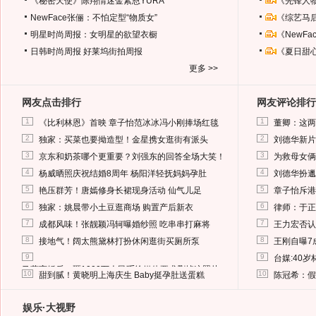
《秘密天使》陈翔情迷金素恩YURA
《先锋人
NewFace张俪：不怕定型“物质女”
《综艺马
明星时尚周报：女明星的欲望衣橱
《NewF
日韩时尚周报
好莱坞街拍周报
《夏日甜
更多 >>
网友点击排行
网友评论排行
1
1
《比利林恩》首映 章子怡范冰冰冯小刚捧场红毯
董卿：这两
2
2
独家：买菜也要拗造型！金星携女逛街有派头
刘德华新片
3
3
京东和奶茶哪个更重要？刘强东的回答全场大笑！
为救母女俩
4
4
杨威晒照庆祝结婚8周年 杨阳洋轻抚妈妈孕肚
刘德华扮邋
5
5
艳压群芳！唐嫣修身长裙现身活动 仙气儿足
章子怡斥港
6
6
独家：姚晨带小土豆逛商场 购置产后新衣
律师：于正
7
7
成都风味！张靓颖冯轲曝婚纱照 吃串串打麻将
王力宏否认
8
8
接地气！阔太熊黛林打扮休闲逛街买厕所泵
王刚自曝7
9
9
台媒:40
马蓉离婚后，砸1000万人民币给媒体要求删掉这照片
10
10
甜到腻！黄晓明上海庆生 Baby挺孕肚送蛋糕
陈冠希：假
娱乐·大视野