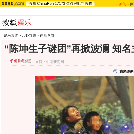
搜狐
ChinaRen
17173
焦点房地产
搜狗
新闻
-
体
娱乐频道
>
八卦频道
>
内地八卦
“陈坤生子谜团”再掀波澜 知
来源：
中国新闻网
我来说两