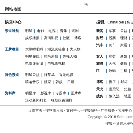
榜
网站地图
娱乐中心
搜狐
|
ChinaRen
|
焦
频道导航
|
明星
|
电影
|
电视
|
音乐
|
戏剧
新闻
|
军事
|
公益
|
|
娱乐播报
|
高清影视
|
社区
|
博客
财经
|
股票
|
理财
|
汽车
|
购车
|
家居
|
王牌栏目
|
大鹏嘚吧嘚
|
潮流实验室
|
大人物
|
明星在线
|
时尚周报
|
先锋人物
女人
|
母婴
|
新娘
|
|
电影评审团
|
电视收视榜
旅游
|
天气
|
健康
|
IT
|
数码
|
手机
|
特色频道
|
明星公益
|
好莱坞
|
香港电影
|
嘻哈音乐
|
独家
|
韩娱
|
日娱
博客
|
圈子
|
邮箱
|
天龙
|
鹿鼎记
|
短信
资料库
|
明星库
|
影视库
|
专题库
|
图片库
搜狗
|
输入法
|
地图
|
滚动新闻列表
|
往期娱首回顾
设置首页
-
搜狗输入法
-
支付中心
-
搜狐招聘
-
广告服务
-
客服中心
Copyright
©
2018 Sohu.com 
搜狐不良信息举