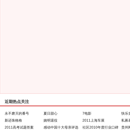
近期热点关注
永不磨灭的番号
夏日甜心
7电影
快乐
新还珠格格
姚明退役
2011上海车展
私募
2011高考试题答案
感动中国十大母亲评选
社区2010年度行业口碑
贵州