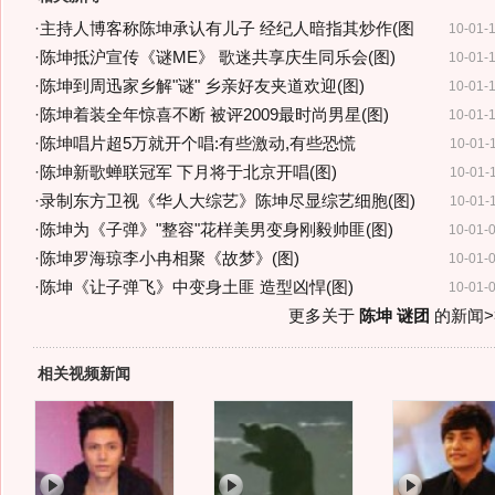
·
主持人博客称陈坤承认有儿子 经纪人暗指其炒作(图
10-01-
·
陈坤抵沪宣传《谜ME》 歌迷共享庆生同乐会(图)
10-01-
·
陈坤到周迅家乡解"谜" 乡亲好友夹道欢迎(图)
10-01-
·
陈坤着装全年惊喜不断 被评2009最时尚男星(图)
10-01-
·
陈坤唱片超5万就开个唱:有些激动,有些恐慌
10-01-
·
陈坤新歌蝉联冠军 下月将于北京开唱(图)
10-01-
·
录制东方卫视《华人大综艺》陈坤尽显综艺细胞(图)
10-01-
·
陈坤为《子弹》"整容"花样美男变身刚毅帅匪(图)
10-01-
·
陈坤罗海琼李小冉相聚《故梦》(图)
10-01-
·
陈坤《让子弹飞》中变身土匪 造型凶悍(图)
10-01-
更多关于
陈坤 谜团
的新闻>
相关视频新闻