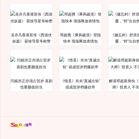
吴亦凡香港宣传《西游伏
邓超携《乘风破浪》登陆
《健忘村》舒淇
妖篇》 获徐导星爷称赞
快本 现场释放表情包
覆，“村”出自
闫妮亦正亦谐占贺岁 喜剧
《情圣》肖央“真诚出轨”
解读邓超新身份《
也要颜值担当
或成贺岁档爆款帝
师》投资人 不