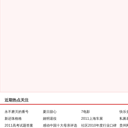
近期热点关注
永不磨灭的番号
夏日甜心
7电影
快乐
新还珠格格
姚明退役
2011上海车展
私募
2011高考试题答案
感动中国十大母亲评选
社区2010年度行业口碑
贵州