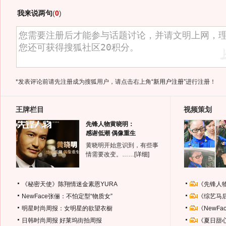
我来说两句
(
0
)
*发表评论前请先注册成为搜狐用户，请点击右上角
“新用户注册”
进行注册！
王牌栏目
视频策划
先锋人物黄晓明：
感谢低潮 偶像重生
黄晓明开始意识到，有些事
情需要改变。……
[详细]
《秘密天使》陈翔情迷金素恩YURA
《先锋人
NewFace张俪：不怕定型“物质女”
《综艺马
明星时尚周报：女明星的欲望衣橱
《NewF
日韩时尚周报
好莱坞街拍周报
《夏日甜