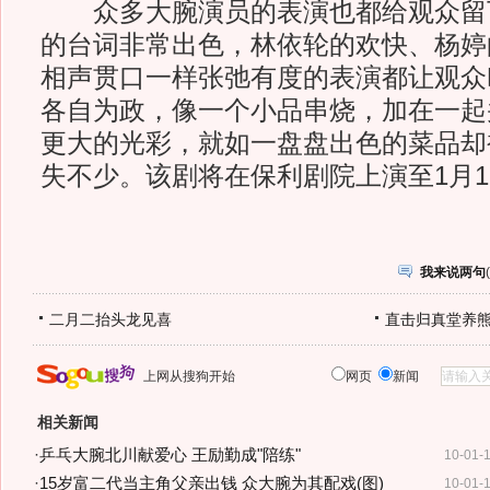
众多大腕演员的表演也都给观众留
的台词非常出色，林依轮的欢快、杨婷
相声贯口一样张弛有度的表演都让观众
各自为政，像一个小品串烧，加在一起
更大的光彩，就如一盘盘出色的菜品却
失不少。该剧将在保利剧院上演至1月1
我来说两句
(
二月二抬头龙见喜
直击归真堂养
上网从搜狗开始
网页
新闻
相关新闻
·
乒乓大腕北川献爱心 王励勤成"陪练"
10-01-
·
15岁富二代当主角父亲出钱 众大腕为其配戏(图)
10-01-