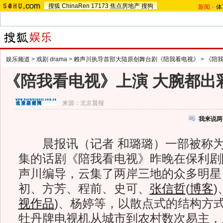
搜狐
ChinaRen
17173
焦点房地产
搜狗
新闻
-
体
娱乐频道
>
戏剧 drama
>
赖声川执导首部大陆原创舞台剧《陪我看电视》
>
《陪
《陪我看电视》上演 大腕都出
来源：
北京晨报
我来说两
晨报讯（记者 和璐璐）一部被称为“
集的话剧《陪我看电视》昨晚在保利剧
声川编导，云集了两岸三地的众多明星
初、方芳、程前、史可、
张信哲
(
博客
)
视作品
)
、杨婷等，以散点式的结构方式
牡丹牌电视机从城市到农村数次易主，