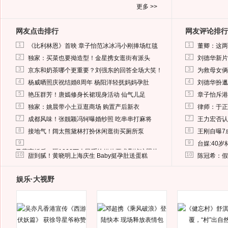
更多 >>
网友点击排行
网友评论排行
1
1
《比利林恩》首映 章子怡范冰冰冯小刚捧场红毯
董卿：这两
2
2
独家：买菜也要拗造型！金星携女逛街有派头
刘德华新片
3
3
京东和奶茶哪个更重要？刘强东的回答全场大笑！
为救母女俩
4
4
杨威晒照庆祝结婚8周年 杨阳洋轻抚妈妈孕肚
刘德华扮邋
5
5
艳压群芳！唐嫣修身长裙现身活动 仙气儿足
章子怡斥港
6
6
独家：姚晨带小土豆逛商场 购置产后新衣
律师：于正
7
7
成都风味！张靓颖冯轲曝婚纱照 吃串串打麻将
王力宏否认
8
8
接地气！阔太熊黛林打扮休闲逛街买厕所泵
王刚自曝7
9
9
台媒:40
马蓉离婚后，砸1000万人民币给媒体要求删掉这照片
10
10
甜到腻！黄晓明上海庆生 Baby挺孕肚送蛋糕
陈冠希：假
娱乐·大视野