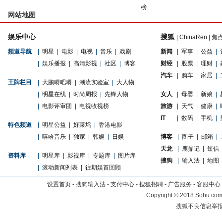
榜
网站地图
娱乐中心
搜狐
|
ChinaRen
|
焦
频道导航
|
明星
|
电影
|
电视
|
音乐
|
戏剧
新闻
|
军事
|
公益
|
|
娱乐播报
|
高清影视
|
社区
|
博客
财经
|
股票
|
理财
|
汽车
|
购车
|
家居
|
王牌栏目
|
大鹏嘚吧嘚
|
潮流实验室
|
大人物
|
明星在线
|
时尚周报
|
先锋人物
女人
|
母婴
|
新娘
|
|
电影评审团
|
电视收视榜
旅游
|
天气
|
健康
|
IT
|
数码
|
手机
|
特色频道
|
明星公益
|
好莱坞
|
香港电影
|
嘻哈音乐
|
独家
|
韩娱
|
日娱
博客
|
圈子
|
邮箱
|
天龙
|
鹿鼎记
|
短信
资料库
|
明星库
|
影视库
|
专题库
|
图片库
搜狗
|
输入法
|
地图
|
滚动新闻列表
|
往期娱首回顾
设置首页
-
搜狗输入法
-
支付中心
-
搜狐招聘
-
广告服务
-
客服中心
Copyright
©
2018 Sohu.com 
搜狐不良信息举