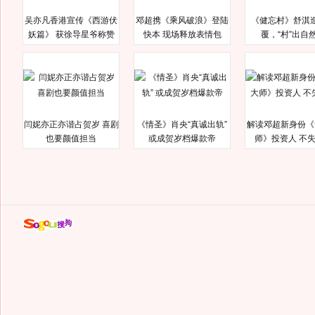
吴亦凡香港宣传《西游伏
邓超携《乘风破浪》登陆
《健忘村》舒淇
妖篇》 获徐导星爷称赞
快本 现场释放表情包
覆，“村”出自
闫妮亦正亦谐占贺岁 喜剧
《情圣》肖央“真诚出轨”
解读邓超新身份《
也要颜值担当
或成贺岁档爆款帝
师》投资人 不