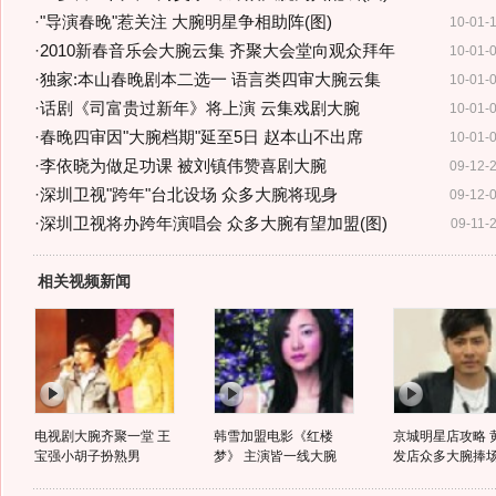
·
"导演春晚"惹关注 大腕明星争相助阵(图)
10-01-
·
2010新春音乐会大腕云集 齐聚大会堂向观众拜年
10-01-
·
独家:本山春晚剧本二选一 语言类四审大腕云集
10-01-
·
话剧《司富贵过新年》将上演 云集戏剧大腕
10-01-
·
春晚四审因"大腕档期"延至5日 赵本山不出席
10-01-
·
李依晓为做足功课 被刘镇伟赞喜剧大腕
09-12-
·
深圳卫视"跨年"台北设场 众多大腕将现身
09-12-
·
深圳卫视将办跨年演唱会 众多大腕有望加盟(图)
09-11-
相关视频新闻
电视剧大腕齐聚一堂 王
韩雪加盟电影《红楼
京城明星店攻略 
宝强小胡子扮熟男
梦》 主演皆一线大腕
发店众多大腕捧