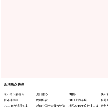
近期热点关注
永不磨灭的番号
夏日甜心
7电影
快乐
新还珠格格
姚明退役
2011上海车展
私募
2011高考试题答案
感动中国十大母亲评选
社区2010年度行业口碑
贵州