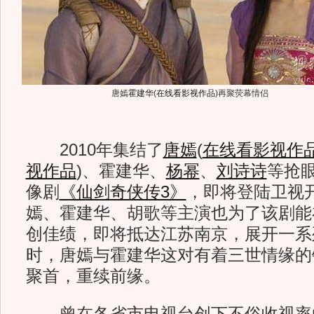
唐嫣
霍建华
(
在线看影视作品
)
再聚荧幕情侣
2010年集结了
唐嫣
(
在线看影视作
视作品
)
、霍建华、
杨幂
、
刘诗诗
等抢
像剧
《仙剑奇侠传3》
，即将登陆卫视
嫣、霍建华、胡歌等主演也为了该剧能
创佳绩，即将抵达江苏南京，展开一系
时，唐嫣与霍建华这对有着三世情缘的
聚首，重续前缘。