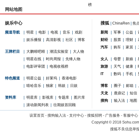
榜
网站地图
娱乐中心
搜狐
|
ChinaRen
|
焦
频道导航
|
明星
|
电影
|
电视
|
音乐
|
戏剧
新闻
|
军事
|
公益
|
|
娱乐播报
|
高清影视
|
社区
|
博客
财经
|
股票
|
理财
|
汽车
|
购车
|
家居
|
王牌栏目
|
大鹏嘚吧嘚
|
潮流实验室
|
大人物
|
明星在线
|
时尚周报
|
先锋人物
女人
|
母婴
|
新娘
|
|
电影评审团
|
电视收视榜
旅游
|
天气
|
健康
|
IT
|
数码
|
手机
|
特色频道
|
明星公益
|
好莱坞
|
香港电影
|
嘻哈音乐
|
独家
|
韩娱
|
日娱
博客
|
圈子
|
邮箱
|
天龙
|
鹿鼎记
|
短信
资料库
|
明星库
|
影视库
|
专题库
|
图片库
搜狗
|
输入法
|
地图
|
滚动新闻列表
|
往期娱首回顾
设置首页
-
搜狗输入法
-
支付中心
-
搜狐招聘
-
广告服务
-
客服中心
Copyright
©
2018 Sohu.com 
搜狐不良信息举