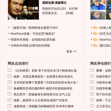
感谢低潮 偶像重生
黄晓明开始意识到，有些事
情需要改变。……
[详细]
《秘密天使》陈翔情迷金素恩YURA
《先锋人
NewFace张俪：不怕定型“物质女”
《综艺马
明星时尚周报：女明星的欲望衣橱
《NewF
日韩时尚周报
好莱坞街拍周报
《夏日甜
更多 >>
网友点击排行
网友评论排行
1
1
《比利林恩》首映 章子怡范冰冰冯小刚捧场红毯
董卿：这两
2
2
独家：买菜也要拗造型！金星携女逛街有派头
刘德华新片
3
3
京东和奶茶哪个更重要？刘强东的回答全场大笑！
为救母女俩
4
4
杨威晒照庆祝结婚8周年 杨阳洋轻抚妈妈孕肚
刘德华扮邋
5
5
艳压群芳！唐嫣修身长裙现身活动 仙气儿足
章子怡斥港
6
6
独家：姚晨带小土豆逛商场 购置产后新衣
律师：于正
7
7
成都风味！张靓颖冯轲曝婚纱照 吃串串打麻将
王力宏否认