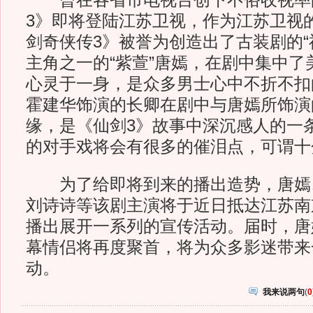
曾在各省市电视台创下不俗收视率
3》即将登陆江苏卫视，作为江苏卫视
剑奇侠传3》被誉为创造出了古装剧的“
主角之一的“紫萱”唐嫣，在剧中集中了
心灵于一身，是众多男士心中不折不扣
霍建华饰演的长卿在剧中与唐嫣所饰演
缘，是《仙剑3》故事中深沉感人的一
的对手戏将会有很多的催泪点，可谓十
为了给即将到来的播出造势，唐嫣
刘诗诗等该剧主演将于近日抵达江苏南
播出展开一系列的宣传活动。届时，唐
幕情侣将再度聚首，将为众多影迷带来
动。
我来说两句
(
0