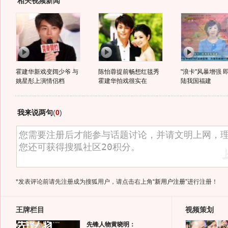
相关视频新闻
霍建华新戏变阔少爷 与
陈怡蓉提前畅想红毯秀
"浪卡"风暴增强 
姚星彤上演情侣档
霍建华拍戏很实在
陆我国福建
我来说两句
(
0
)
*发表评论前请先注册成为搜狐用户，请点击右上角
“新用户注册”
进行注册！
王牌栏目
视频策划
先锋人物黄晓明：