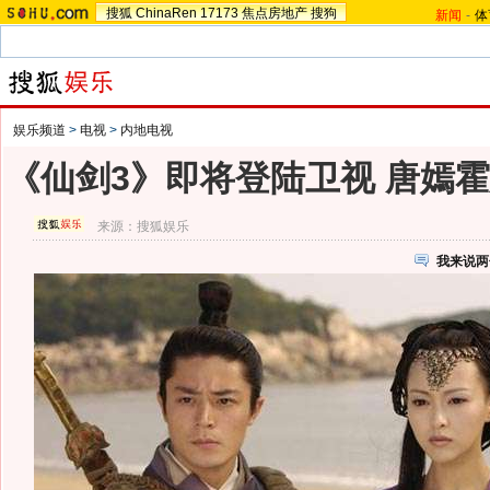
搜狐
ChinaRen
17173
焦点房地产
搜狗
新闻
-
体
娱乐频道
>
电视
>
内地电视
《仙剑3》即将登陆卫视 唐嫣
来源：
搜狐娱乐
我来说两