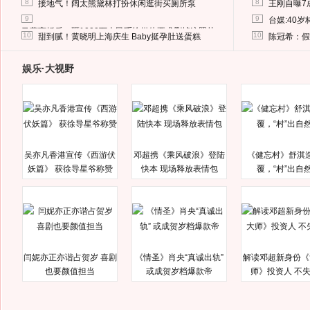
8
8
接地气！阔太熊黛林打扮休闲逛街买厕所泵
王刚自曝7
9
9
台媒:40
马蓉离婚后，砸1000万人民币给媒体要求删掉这照片
10
10
甜到腻！黄晓明上海庆生 Baby挺孕肚送蛋糕
陈冠希：假
娱乐·大视野
吴亦凡香港宣传《西游伏
邓超携《乘风破浪》登陆
《健忘村》舒淇
妖篇》 获徐导星爷称赞
快本 现场释放表情包
覆，“村”出自
闫妮亦正亦谐占贺岁 喜剧
《情圣》肖央“真诚出轨”
解读邓超新身份《
也要颜值担当
或成贺岁档爆款帝
师》投资人 不