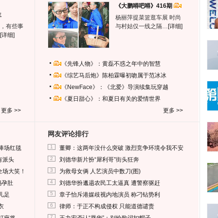
《大鹏嘚吧嘚》416期
生
杨丽萍提菜篮逛车展 时尚
，有些事
与村姑仅一线之隔…
[详细]
[详细]
《先锋人物》：黄磊不惑之年中的智慧
《综艺马后炮》陈柏霖曝初吻属于范冰冰
《NewFace》：《北爱》导演续集玩穿越
《夏日甜心》：和夏日有关的爱情世界
更多 >>
更多 >>
网友评论排行
1
捧场红毯
董卿：这两年没什么突破 激烈竞争环境令我不安
2
有派头
刘德华新片扮“犀利哥”街头狂奔
3
全场大笑！
为救母女俩 人艺演员中数刀(图)
4
妈孕肚
刘德华扮邋遢农民工太逼真 遭警察驱赶
5
儿足
章子怡斥港媒歧视内地演员 称刁钻势利
6
衣
律师：于正不构成侵权 只能道德谴责
7