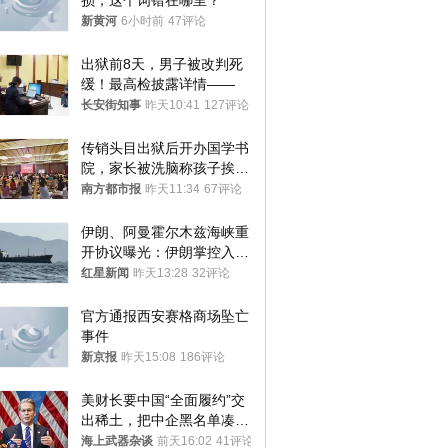
损，这个词错在哪里？
新黄河
6小时前
47评论
出狱前8天，男子被改判死
缓！最高检披露详情——
长安街知事
昨天10:41
127评论
传销头目出狱后开办国学书
院，家长被洗脑称孩子挨打
才有效果
南方都市报
昨天11:34
67评论
伊朗、阿曼霍尔木兹海峡重
开协议曝光：伊朗掌控入湾
航道，与阿曼平分“服务费”
红星新闻
昨天13:28
32评论
官方通报西安赛格商场坠亡
事件
新京报
昨天15:08
186评论
美财长要中国“全面履约”交
出稀土，把中企黑名单凑到
187家，中方做最坏打算
海上武器杂谈
前天16:02
41评论