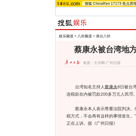
搜狐
ChinaRen
17173
焦点房
娱乐频道
>
八卦频道
>
港台八卦
蔡康永被台湾地方
来源：
大洋网-广州日报
台湾知名主持人
蔡康永
8日被台
连税款在内被罚款200多万元人民币
蔡康永本人表示尊重法院判决。他
税方式，不会再有这样的事情发生。
正在上诉。据《广州日报》