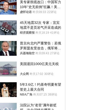
美专家彻底改口：中国军力
10年“史无前例”狂飙！美军
真慌了
虚怀论语
昨天09:33
22评论
45天地震32次 专家：宜宾
地震不是页岩气开采造成的
经济观察报
昨天18:19
41评论
普京向北约严重警告：若俄
罗斯盟友受攻击，俄军将动
用核武器保护
兵器海陆空
昨天09:43
27评论
美国退回1000亿美元关税
大众网
昨天17:02
30评论
5年3.6亿！约基奇明夏有望
签史上最大合同
NBA广角
昨天07:15
38评论
法院认为“老登”属年龄贬