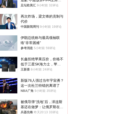
道歉 不愿放弃FIFA主席职
位
足坛欧美汇
9小时前
32评论
再次炸场，梁文锋的克制与
代价
中国新闻周刊
9小时前
19评论
伊朗总统称与最高领袖联
络“非常困难”
参考消息
5小时前
59评论
长鑫拒绝苹果压价，价格不
低于三星SK海力士，苹果
失去了议价权
王新喜
8小时前
24评论
新版76人强过当年宇宙勇？
这一次杜兰特错的离谱了
NBA广角
9小时前
35评论
被俄导弹“洗地”后，泽连斯
基还在做梦：让俄罗斯在冬
季前求和？
兵器先锋
昨天20:13
33评论