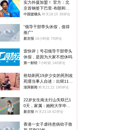
实力外援加盟！ 官方：北
京首钢签下巴里·布朗和桑
普森
中国篮镜头
昨天18:15
38评论
“领导干部带头休假，值得
推广”
新京报
16小时前
70评论
壹快评｜号召领导干部带头
休假，是因为大家不想休吗
第一财经
7小时前
140评论
抢劫刺死19岁少女的死刑改
死缓当事人自述：出狱11年
间始终刻意躲避被害人家属
澎湃新闻
昨天21:22
190评论
22岁女生南太行山失联已1
0天，家属：她刚大学毕业
想到山里旅行
新京报
昨天23:18
62评论
香港一女子虐待患病幼子致