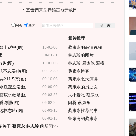
直击归真堂养熊基地开放日
网页
新闻
相关推荐
款上诉中(图)
蔡康永的高清视频
10-01-08
币
林志玲的图片
10-01-11
趣(图)
林志玲 周杰伦 漏税
10-01-05
院不忘耍帅(图)
蔡康永博客
09-12-30
11.5万(图)
蔡康永北大演讲
09-10-03
永洗鸳鸯浴(图
蔡康永的男朋友
09-09-09
蔡康永救场(图
大小爱吃 蔡康永
09-03-22
吻照(图)
阿婴 蔡康永
09-02-25
选林志玲(图)
蔡康永推荐的书
08-03-13
鲁豫有约蔡康永
08-02-18
多关于
蔡康永 林志玲
的新闻>>