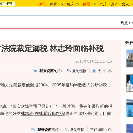
地产
搜狗
新闻
-
体育
-
S
-
娱乐
-
V
-
财经
-
IT
-
汽车
-
房产
-
女人
-
热点：
热
法院裁定漏税 林志玲面临补税
2010年01月11日14:15
我来说两句
(
0
)
复制链接
大
中
小
湾地方法院裁定他漏报2004、2005年度约半数收入的所得税，
。
说：“其实这场官司已经进行了一段时间，我去年采取新的报
”而他的好友
林志玲
(
在线看影视作品
)
也正面临补税问题，目前
我来说两句
(
0
)
复制链接
责任编辑：CL