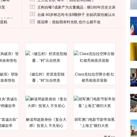
打麻将
王力宏否认“辱华”：别给歌词扣帽子
8
所泵
王刚自曝7成家产为古董藏品：睡180年历史古床
9
台媒:40岁林志玲冷冻9颗卵子 全副武装怕被认出
删掉这照片
10
送蛋糕
陈冠希：假如我有时光机 也什么都不改
破浪》登陆
《健忘村》舒淇造型颠
Clara克拉拉空降古都 红
释放表情包
覆，“村”出自然美
裙亮相喜庆迎新
“真诚出轨”
解读邓超新身份《复合大
胡军澳门电影节影帝加冕
档爆款帝
师》投资人 不失初心
“上海王”横扫大奖