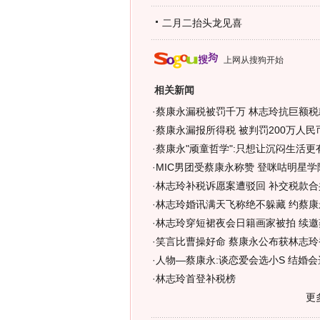
二月二抬头龙见喜
上网从搜狗开始
相关新闻
·
蔡康永漏税被罚千万 林志玲抗巨额税
·
蔡康永漏报所得税 被判罚200万人民
·
蔡康永"顽童哲学":只想让沉闷生活更有
·
MIC男团受蔡康永称赞 登咪咕明星学
·
林志玲补税诉愿案遭驳回 补交税款合共2
·
林志玲婚讯满天飞称绝不躲藏 约蔡康
·
林志玲穿短裙夜会日籍画家被拍 续邀
·
笑言比曹操好命 蔡康永公布获林志玲香
·
人物—蔡康永:谈恋爱会选小S 结婚会
·
林志玲首登补税榜
更