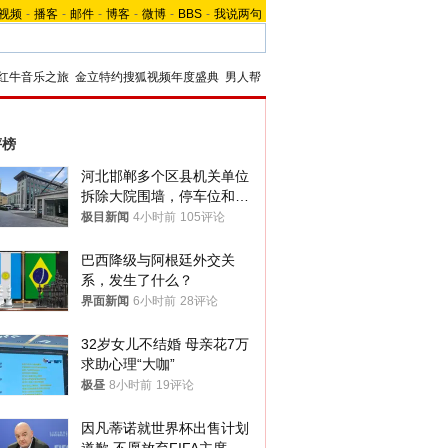
视频
-
播客
-
邮件
-
博客
-
微博
-
BBS
-
我说两句
红牛音乐之旅
金立特约搜狐视频年度盛典
男人帮
评榜
河北邯郸多个区县机关单位
拆除大院围墙，停车位和厕
所免费开放，当地多部门回
极目新闻
4小时前
105评论
应
巴西降级与阿根廷外交关
系，发生了什么？
界面新闻
6小时前
28评论
32岁女儿不结婚 母亲花7万
求助心理“大咖”
极昼
8小时前
19评论
因凡蒂诺就世界杯出售计划