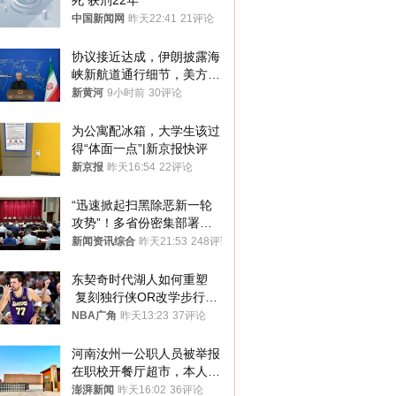
死 获刑22年
中国新闻网
昨天22:41
21评论
协议接近达成，伊朗披露海
峡新航道通行细节，美方再
提“倒计时”
新黄河
9小时前
30评论
为公寓配冰箱，大学生该过
得“体面一点”|新京报快评
新京报
昨天16:54
22评论
“迅速掀起扫黑除恶新一轮
攻势”！多省份密集部署，
公布举报方式
新闻资讯综合
昨天21:53
248评论
东契奇时代湖人如何重塑
 复刻独行侠OR改学步行
者？
NBA广角
昨天13:23
37评论
河南汝州一公职人员被举报
在职校开餐厅超市，本人回
应称“是给别人帮忙”
澎湃新闻
昨天16:02
36评论