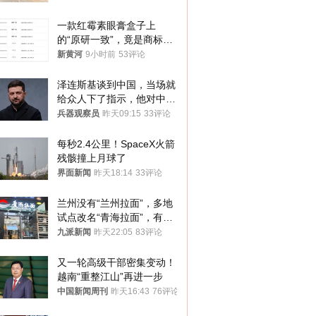
一款红霉素眼膏盒子上
的“原研一致”，竟是商标！
律师：极易误导消费者；网
新黄河
9小时前
53评论
友：药企不应打擦边球
泽连斯基谈到中国，当场就
给众人下了指示，他对中国
和中乌关系，显然又有了新
兵器观察员
昨天09:15
33评论
的想法
每秒2.4公里！SpaceX火箭
残骸撞上月球了
界面新闻
昨天18:14
33评论
兰州没有“兰州拉面”，多地
试点改名“青海拉面”，有商
家改名已两年
九派新闻
昨天22:05
83评论
又一轮高级干部密集变动！
越南“重整江山”再进一步
中国新闻周刊
昨天16:43
76评论