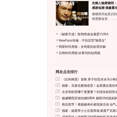
先锋人物黄晓明：
感谢低潮 偶像重
黄晓明开始意识到
情需要改变。……
《秘密天使》陈翔情迷金素恩YURA
NewFace张俪：不怕定型“物质女”
明星时尚周报：女明星的欲望衣橱
日韩时尚周报
好莱坞街拍周报
网友点击排行
1
《比利林恩》首映 章子怡范冰冰冯小刚
2
独家：买菜也要拗造型！金星携女逛街
3
京东和奶茶哪个更重要？刘强东的回答
4
杨威晒照庆祝结婚8周年 杨阳洋轻抚妈
5
艳压群芳！唐嫣修身长裙现身活动 仙气
6
独家：姚晨带小土豆逛商场 购置产后新
7