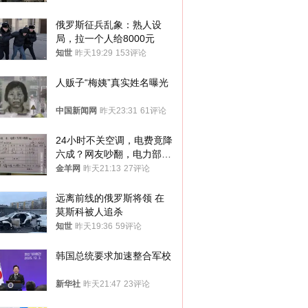
俄罗斯征兵乱象：熟人设
局，拉一个人给8000元
知世
昨天19:29
153评论
人贩子“梅姨”真实姓名曝光
中国新闻网
昨天23:31
61评论
24小时不关空调，电费竟降
六成？网友吵翻，电力部门
回应→
金羊网
昨天21:13
27评论
远离前线的俄罗斯将领 在
莫斯科被人追杀
知世
昨天19:36
59评论
韩国总统要求加速整合军校
新华社
昨天21:47
23评论