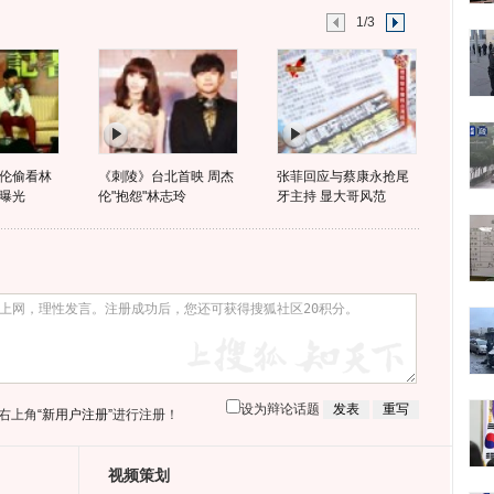
1/3
伦偷看林
《刺陵》台北首映 周杰
张菲回应与蔡康永抢尾
曝光
伦"抱怨"林志玲
牙主持 显大哥风范
设为辩论话题
右上角
“新用户注册”
进行注册！
视频策划