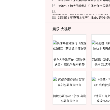
成都风味！张靓颖冯轲曝婚纱照 吃串串
8
接地气！阔太熊黛林打扮休闲逛街买厕
9
马蓉离婚后，砸1000万人民币给媒体要求
10
甜到腻！黄晓明上海庆生 Baby挺孕肚
娱乐·大视野
吴亦凡香港宣传《西游伏
邓超携《乘风
妖篇》 获徐导星爷称赞
快本 现场
闫妮亦正亦谐占贺岁 喜剧
《情圣》肖央
也要颜值担当
或成贺岁