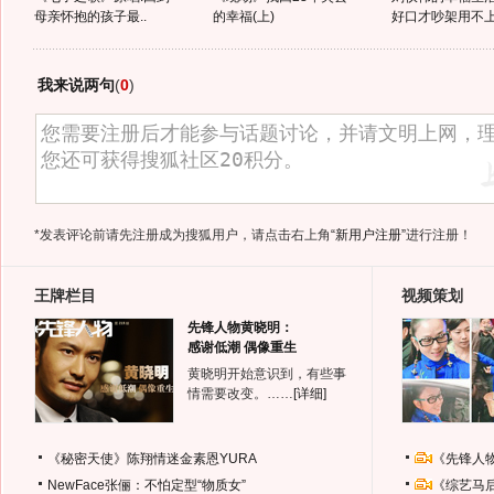
母亲怀抱的孩子最..
的幸福(上)
好口才吵架用不
我来说两句
(
0
)
*发表评论前请先注册成为搜狐用户，请点击右上角
“新用户注册”
进行注册！
王牌栏目
视频策划
先锋人物黄晓明：
感谢低潮 偶像重生
黄晓明开始意识到，有些事
情需要改变。……
[详细]
《秘密天使》陈翔情迷金素恩YURA
《先锋人
NewFace张俪：不怕定型“物质女”
《综艺马