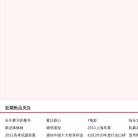
近期热点关注
永不磨灭的番号
夏日甜心
7电影
快乐
新还珠格格
姚明退役
2011上海车展
私募
2011高考试题答案
感动中国十大母亲评选
社区2010年度行业口碑
贵州