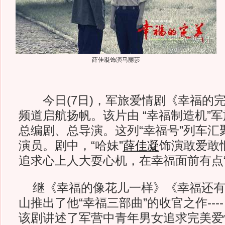
薛佳凝饰演马丽莎
今日(7日)，军旅爱情剧《幸福的完
频道启航扬帆。该片由 “幸福制造机”
总编剧、总导演。这列“幸福号”列车汇
演员。剧中，“哈妹”
薛佳凝
饰演敢爱敢
追求心上人大耍心机，在幸福面前有点“
继《幸福的像花儿一样》《幸福还有
山推出了他“幸福三部曲”的收官之作--
该剧讲述了军营中青年男女追求完美爱