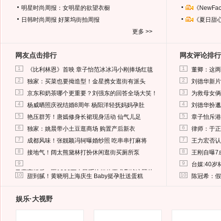
明星时尚周报：女明星的欲望衣橱
《NewF
日韩时尚周报
好莱坞街拍周报
《夏日甜
更多 >>
网友点击排行
网友评论排行
1
1
《比利林恩》首映 章子怡范冰冰冯小刚捧场红毯
董卿：这两
2
2
独家：买菜也要拗造型！金星携女逛街有派头
刘德华新片
3
3
京东和奶茶哪个更重要？刘强东的回答全场大笑！
为救母女俩
4
4
杨威晒照庆祝结婚8周年 杨阳洋轻抚妈妈孕肚
刘德华扮邋
5
5
艳压群芳！唐嫣修身长裙现身活动 仙气儿足
章子怡斥港
6
6
独家：姚晨带小土豆逛商场 购置产后新衣
律师：于正
7
7
成都风味！张靓颖冯轲曝婚纱照 吃串串打麻将
王力宏否认
8
8
接地气！阔太熊黛林打扮休闲逛街买厕所泵
王刚自曝7
9
9
台媒:40
马蓉离婚后，砸1000万人民币给媒体要求删掉这照片
10
10
甜到腻！黄晓明上海庆生 Baby挺孕肚送蛋糕
陈冠希：假
娱乐·大视野