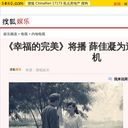
搜狐
ChinaRen
17173
焦点房地产
搜狗
新闻
-
体
娱乐频道
>
电视
>
内地电视
《幸福的完美》将播 薛佳凝为
机
来源：
搜狐娱乐
我来说两