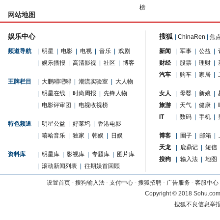
榜
网站地图
娱乐中心
搜狐
|
ChinaRen
|
焦
频道导航
|
明星
|
电影
|
电视
|
音乐
|
戏剧
新闻
|
军事
|
公益
|
|
娱乐播报
|
高清影视
|
社区
|
博客
财经
|
股票
|
理财
|
汽车
|
购车
|
家居
|
王牌栏目
|
大鹏嘚吧嘚
|
潮流实验室
|
大人物
|
明星在线
|
时尚周报
|
先锋人物
女人
|
母婴
|
新娘
|
|
电影评审团
|
电视收视榜
旅游
|
天气
|
健康
|
IT
|
数码
|
手机
|
特色频道
|
明星公益
|
好莱坞
|
香港电影
|
嘻哈音乐
|
独家
|
韩娱
|
日娱
博客
|
圈子
|
邮箱
|
天龙
|
鹿鼎记
|
短信
资料库
|
明星库
|
影视库
|
专题库
|
图片库
搜狗
|
输入法
|
地图
|
滚动新闻列表
|
往期娱首回顾
设置首页
-
搜狗输入法
-
支付中心
-
搜狐招聘
-
广告服务
-
客服中心
Copyright
©
2018 Sohu.com 
搜狐不良信息举