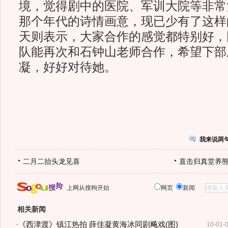
境，觉得剧中的医院、军训大院等非常
那个年代的诗情画意，现已少有了这样
天则表示，大家合作的感觉都特别好，
队能再次和石钟山老师合作，希望下部剧
凝，好好对待她。
我来说两
二月二抬头龙见喜
直击归真堂养
上网从搜狗开始
网页
新闻
相关新闻
·
《西津渡》镇江热拍 薛佳凝黄海冰同剧飚戏(图)
10-01-