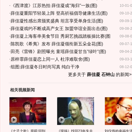
·
《西津渡》江苏热拍 薛佳凝成"海归"一族(图)
10-01-
·
薛佳凝重阳节轻装上阵 登高祈福倡导健康生活(图)
09-10-
·
薛佳凝性感出席颁奖盛典 坦言享受单身生活(图)
09-09-
·
薛佳凝戏约不断成高产女王 加盟华谊全面出击(图)
09-08-
·
薛佳凝上海客串美食节目 秀厨艺挑战踏板操比赛(图
09-08-
·
陈凯歌《希夷》发布 薛佳凝领衔新五朵金花(图)
09-07-
·
田亮《雷锋》剧照曝光 童瑶薛佳凝甘当"绿叶"(图)
09-04-
·
原梓霏薛佳凝恋上同一人 杜淳难取舍(图)
09-03-
·
组图:薛佳凝冬日时尚写真 纯白干净
08-12-
更多关于
薛佳凝 石钟山
的新闻>
相关视频新闻
《七子之歌》原唱:回到
《现场》找回23年失去
刘仪伟的幸福生活