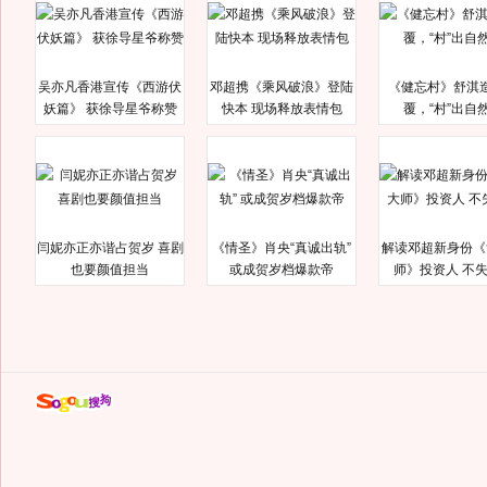
吴亦凡香港宣传《西游伏
邓超携《乘风破浪》登陆
《健忘村》舒淇
妖篇》 获徐导星爷称赞
快本 现场释放表情包
覆，“村”出自
闫妮亦正亦谐占贺岁 喜剧
《情圣》肖央“真诚出轨”
解读邓超新身份《
也要颜值担当
或成贺岁档爆款帝
师》投资人 不