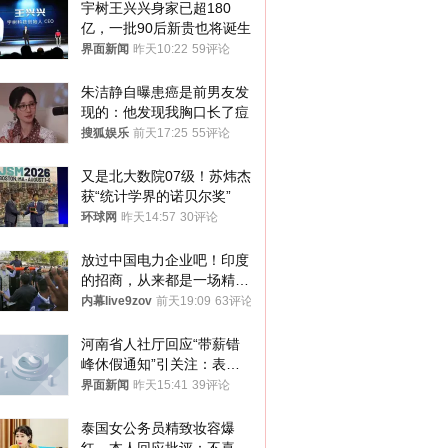
宇树王兴兴身家已超180
亿，一批90后新贵也将诞生
界面新闻
昨天10:22
59评论
朱洁静自曝患癌是前男友发
现的：他发现我胸口长了痘
搜狐娱乐
前天17:25
55评论
又是北大数院07级！苏炜杰
获“统计学界的诺贝尔奖”
环球网
昨天14:57
30评论
放过中国电力企业吧！印度
的招商，从来都是一场精准
收割
内幕live9zov
前天19:09
63评论
河南省人社厅回应“带薪错
峰休假通知”引关注：表述
不够准确，待修改后印发
界面新闻
昨天15:41
39评论
泰国女公务员精致妆容爆