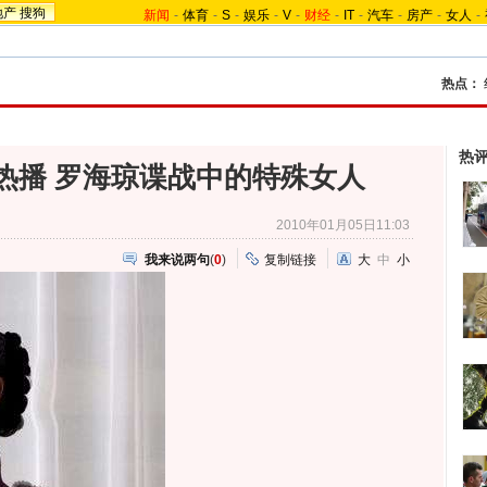
地产
搜狗
新闻
-
体育
-
S
-
娱乐
-
V
-
财经
-
IT
-
汽车
-
房产
-
女人
-
热点：
热
热播 罗海琼谍战中的特殊女人
2010年01月05日11:03
我来说两句
(
0
)
复制链接
大
中
小