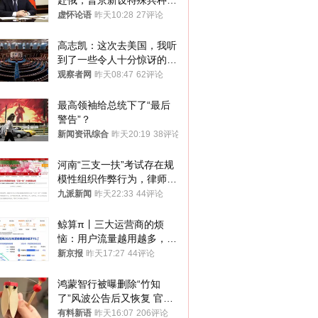
赴俄，普京新设特殊兵种，
76岁老将扛旗
虚怀论语
昨天10:28
27评论
高志凯：这次去美国，我听
到了一些令人十分惊讶的消
息
观察者网
昨天08:47
62评论
最高领袖给总统下了“最后
警告”？
新闻资讯综合
昨天20:19
38评论
河南“三支一扶”考试存在规
模性组织作弊行为，律师：
涉嫌非法获取国家秘密罪等
九派新闻
昨天22:33
44评论
罪名
鲸算π丨三大运营商的烦
恼：用户流量越用越多，收
入却越来越少
新京报
昨天17:27
44评论
鸿蒙智行被曝删除“竹知
了”风波公告后又恢复 官媒
曾力挺：劝华为要大度的，
有料新语
昨天16:07
206评论