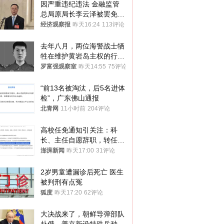
因严重违纪违法 金融监管
总局原局长李云泽被罢免全
国人大代表
经济观察报
昨天16:24
113评论
去年八月，两位海警战士牺
牲在维护黄岩岛主权的行动
中
罗富强观察室
昨天14:55
75评论
“前13名被淘汰，后5名进体
检”，广东佛山通报
北青网
11小时前
204评论
高校任免通知引关注：科
长、主任自愿辞职，转任思
政辅导员
澎湃新闻
昨天17:00
31评论
2岁男童遭漏诊后死亡 医生
被判刑有点冤
狐度
昨天17:20
62评论
大决战来了，朝鲜导弹部队