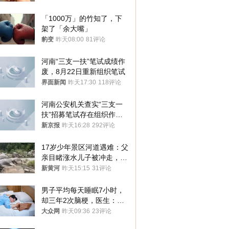
你们适不适合？
「1000万」的竹知了，下
架了「余大嘴」
豹变
昨天08:00
81评论
河南“三支一扶”笔试成绩作
废，8月22日重新组织笔试
界面新闻
昨天17:30
118评论
河南公安机关查实“三支一
扶”招募笔试存在组织作弊
犯罪行为
新京报
昨天16:28
292评论
17岁少年景区河道遇难：父
亲目睹涨水儿子被冲走，当
地排除上游泄洪，家属盼厘
新黄河
昨天15:15
31评论
清责任
男子平均每天睡眠7小时，
却三年2次脑梗，医生：这
样睡觉更伤身
大众网
昨天09:36
23评论