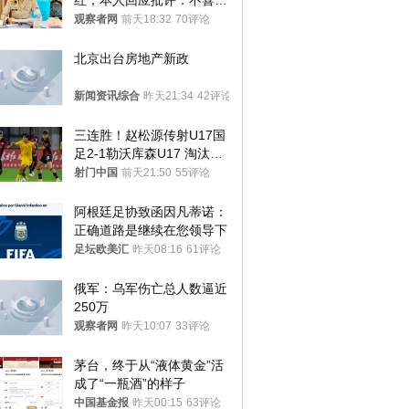
红，本人回应批评：不喜欢
就别看
观察者网
前天18:32
70评论
北京出台房地产新政
新闻资讯综合
昨天21:34
42评论
三连胜！赵松源传射U17国
足2-1勒沃库森U17 淘汰赛
将战河床
射门中国
前天21:50
55评论
阿根廷足协致函因凡蒂诺：
正确道路是继续在您领导下
足坛欧美汇
昨天08:16
61评论
俄军：乌军伤亡总人数逼近
250万
观察者网
昨天10:07
33评论
茅台，终于从“液体黄金”活
成了“一瓶酒”的样子
中国基金报
昨天00:15
63评论