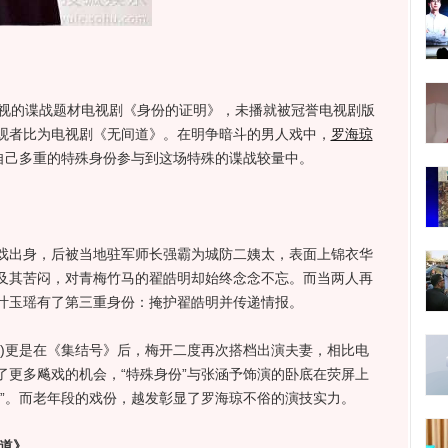
视的谍战题材电视剧《身份的证明》，未播就被冠誉电视剧版
观者比为电视剧《无间道》。在明争暗斗的男人戏中，
罗海琼
自己多重的特殊身份参与到这场特殊的谍战较量中。
出身，后被当地驻军师长强霸为城防二姨太，表面上锦衣华
及其苦闷，对青梅竹马的翟皓明却始终念念不忘。而当两人再
叶玉瑶有了第三重身份：掩护翟皓明并传递情报。
)
更是在《集结号》后，梅开二度再次搭档出演夫妻，相比电
了更多飚戏的机会，“特殊身份”与张涵予饰演的卧底在荧屏上
量”。而老年段的戏份，越发彰显了罗海琼不俗的演技实力。
道》