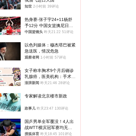
俄油气进口大国
知世
2小时前
39评论
热身赛-张子宇24+11杨舒
予12分 中国女篮擒尼日利
亚
中国篮镜头
昨天21:22
51评论
以色列媒体：穆杰塔巴被紧
急送医，情况危急
观察者网
1小时前
57评论
女子称丰胸术9个月后确诊
乳腺癌，医美机构：手术不
可能引发癌症，建议走司法
澎湃新闻
昨天21:46
28评论
途径
专家解读北京楼市新政
政事儿
昨天23:47
130评论
国乒男单全军覆没！4人出
战WTT横滨冠军赛均无缘
八强
搜狐体育
昨天18:45
101评论