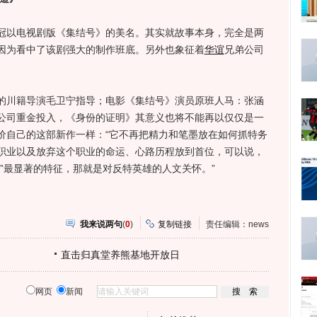
以电视剧版《集结号》的美名。其实就故事本身，完全是两
因为看中了该剧强大的制作班底。另外也象征着
华谊
兄弟公司
川籍导演毛卫宁指导；电影《集结号》演员原班人马：张涵
公司重金投入，《身份的证明》其意义也将不能再以仅仅是一
价自己的这部新作一样：“它不再把精力和笔墨放在如何抓特务
职业以及放弃这个职业的命运、心路历程放到首位，可以说，
”最显著的特征，那就是对反特英雄的人文关怀。”
我来说两句
(
0
)
复制链接
责任编辑：news
直击归真堂养熊基地开放日
网页
新闻