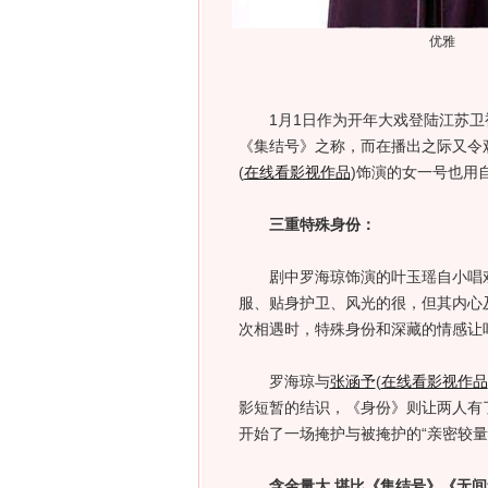
优雅
1月1日作为开年大戏登陆江苏卫
《集结号》之称，而在播出之际又令
(
在线看影视作品
)
饰演的女一号也用
三重特殊身份：
剧中罗海琼饰演的叶玉瑶自小唱戏
服、贴身护卫、风光的很，但其内心
次相遇时，特殊身份和深藏的情感让
罗海琼与
张涵予
(
在线看影视作品
影短暂的结识，《身份》则让两人有
开始了一场掩护与被掩护的“亲密较
含金量大 堪比《集结号》《无间