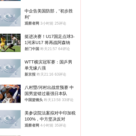
中企告美国防部，“初步胜
利”
观察者网
3小时前
25评论
挺进决赛！U17国足点球3-
1河床U17 将再战阿森纳
射门中国
昨天21:57
64评论
WTT横滨冠军赛：国乒男
单无缘八强
新京报
昨天21:16
63评论
八村塁/河村出战世预赛 中
国男篮错过最强日本队
中国篮镜头
昨天13:58
33评论
美参议院法案拟对中印加税
100%，中方坚决反对
观察者网
4小时前
35评论