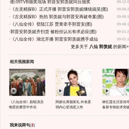
·
图:09TVB颁奖现场 郭晋安郭羡妮同台颁奖
09-12-
·
《古灵精探B》正式开播 郭晋安郭羡妮继续搞笑(图)
09-08-
·
《古灵精探B》热拍 郭羡妮与郭晋安再破奇案(图)
09-08-
·
《八仙全传》登陆江苏 贾青牵手郭晋安(图)
09-08-
·
郭晋安郭羡妮齐扫货 被粉丝认出有求必应(图)
09-01-
·
《八仙全传》湖北开播 郭晋安郭羡妮携手成仙
09-01-
更多关于
八仙 郭羡妮
的新闻>
相关视频新闻
《八仙全传》剧组演员
阿娇出席颁奖礼 外表柔
林忆莲生日宣传环
饱受折磨苦中作乐
弱内心坚强惹人怜
备新专辑欲求突
我来说两句
(
2
)