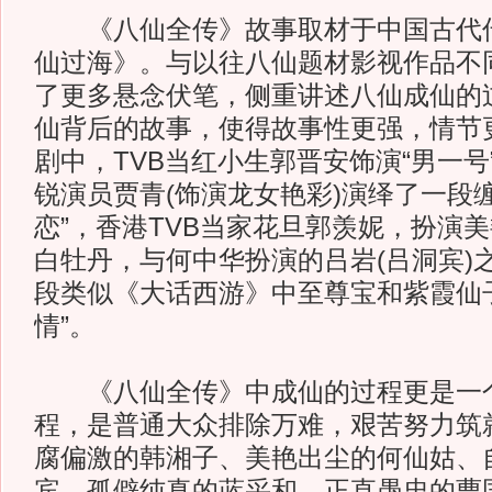
《八仙全传》故事取材于中国古代传
仙过海》。与以往八仙题材影视作品不
了更多悬念伏笔，侧重讲述八仙成仙的
仙背后的故事，使得故事性更强，情节
剧中，TVB当红小生郭晋安饰演“男一号
锐演员贾青(饰演龙女艳彩)演绎了一段
恋”，香港TVB当家花旦郭羡妮，扮演
白牡丹，与何中华扮演的吕岩(吕洞宾)
段类似《大话西游》中至尊宝和紫霞仙
情”。
《八仙全传》中成仙的过程更是一
程，是普通大众排除万难，艰苦努力筑
腐偏激的韩湘子、美艳出尘的何仙姑、
宾、孤僻纯真的蓝采和、正直愚忠的曹