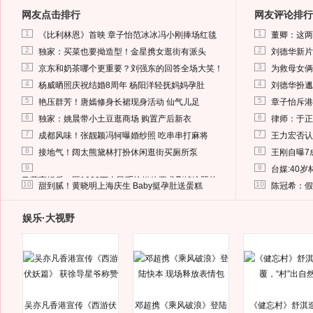
网友点击排行
网友评论排行
1
1
《比利林恩》首映 章子怡范冰冰冯小刚捧场红毯
董卿：这两
2
2
独家：买菜也要拗造型！金星携女逛街有派头
刘德华新片
3
3
京东和奶茶哪个更重要？刘强东的回答全场大笑！
为救母女俩
4
4
杨威晒照庆祝结婚8周年 杨阳洋轻抚妈妈孕肚
刘德华扮邋
5
5
艳压群芳！唐嫣修身长裙现身活动 仙气儿足
章子怡斥港
6
6
独家：姚晨带小土豆逛商场 购置产后新衣
律师：于正
7
7
成都风味！张靓颖冯轲曝婚纱照 吃串串打麻将
王力宏否认
8
8
接地气！阔太熊黛林打扮休闲逛街买厕所泵
王刚自曝7
9
9
台媒:40
马蓉离婚后，砸1000万人民币给媒体要求删掉这照片
10
10
甜到腻！黄晓明上海庆生 Baby挺孕肚送蛋糕
陈冠希：假
娱乐·大视野
吴亦凡香港宣传《西游伏
邓超携《乘风破浪》登陆
《健忘村》舒淇