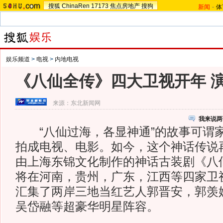
搜狐
ChinaRen
17173
焦点房地产
搜狗
新闻
-
体
娱乐频道
>
电视
>
内地电视
《八仙全传》四大卫视开年 
来源：
东北新闻网
我来说两
“八仙过海，各显神通”的故事可谓
拍成电视、电影。如今，这个神话传说
由上海东锦文化制作的神话古装剧《八
将在河南，贵州，广东，江西等四家卫
汇集了两岸三地当红艺人郭晋安，郭羡
吴岱融等超豪华明星阵容。