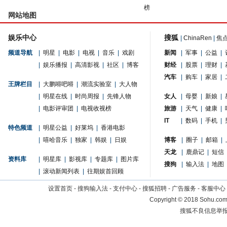
榜
网站地图
娱乐中心
搜狐
|
ChinaRen
|
焦
频道导航
|
明星
|
电影
|
电视
|
音乐
|
戏剧
新闻
|
军事
|
公益
|
|
娱乐播报
|
高清影视
|
社区
|
博客
财经
|
股票
|
理财
|
汽车
|
购车
|
家居
|
王牌栏目
|
大鹏嘚吧嘚
|
潮流实验室
|
大人物
|
明星在线
|
时尚周报
|
先锋人物
女人
|
母婴
|
新娘
|
|
电影评审团
|
电视收视榜
旅游
|
天气
|
健康
|
IT
|
数码
|
手机
|
特色频道
|
明星公益
|
好莱坞
|
香港电影
|
嘻哈音乐
|
独家
|
韩娱
|
日娱
博客
|
圈子
|
邮箱
|
天龙
|
鹿鼎记
|
短信
资料库
|
明星库
|
影视库
|
专题库
|
图片库
搜狗
|
输入法
|
地图
|
滚动新闻列表
|
往期娱首回顾
设置首页
-
搜狗输入法
-
支付中心
-
搜狐招聘
-
广告服务
-
客服中心
Copyright
©
2018 Sohu.com 
搜狐不良信息举