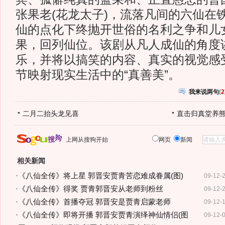
张果老(花龙太子)，流落凡间的六仙在
仙的点化下终抛开世俗的名利之争和儿
果，回列仙位。该剧从凡人成仙的角度
乐，并将以搞笑的内容、真实的视觉感
节映射现实生活中的“真善美”。
我来说两句
(
2
二月二抬头龙见喜
直击归真堂养
上网从搜狗开始
网页
新闻
相关新闻
·
《八仙全传》将上星 郭晋安贾青苦恋难成眷属(图)
09-12-
·
《八仙全传》得奖 贾青郭晋安从老师到粉丝
09-12-
·
《八仙全传》首播夺冠 郭晋安是贾青启蒙老师
09-12-
·
《八仙全传》即将开播 郭晋安贾青演绎神仙情侣(图
09-12-