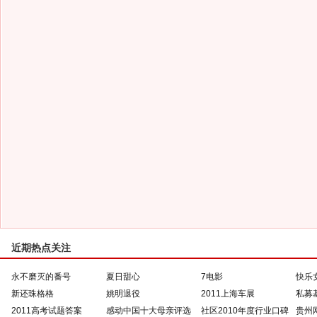
近期热点关注
永不磨灭的番号
夏日甜心
7电影
快乐
新还珠格格
姚明退役
2011上海车展
私募
2011高考试题答案
感动中国十大母亲评选
社区2010年度行业口碑
贵州