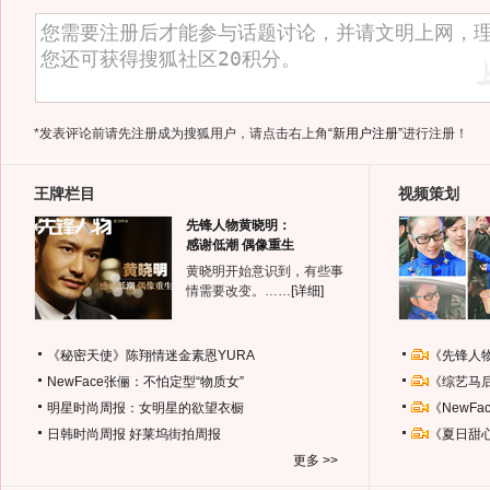
*发表评论前请先注册成为搜狐用户，请点击右上角
“新用户注册”
进行注册！
王牌栏目
视频策划
先锋人物黄晓明：
感谢低潮 偶像重生
黄晓明开始意识到，有些事
情需要改变。……
[详细]
《秘密天使》陈翔情迷金素恩YURA
《先锋人
NewFace张俪：不怕定型“物质女”
《综艺马
明星时尚周报：女明星的欲望衣橱
《NewF
日韩时尚周报
好莱坞街拍周报
《夏日甜
更多 >>