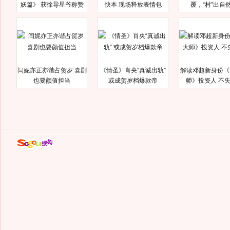
妖篇》 获徐导星爷称赞
快本 现场释放表情包
覆，“村”出自
闫妮亦正亦谐占贺岁 喜剧
《情圣》肖央“真诚出轨”
解读邓超新身份《
也要颜值担当
或成贺岁档爆款帝
师》投资人 不