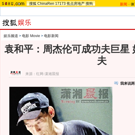
搜狐
ChinaRen
17173
焦点房地产
搜狗
新闻
-
体
娱乐频道
>
电影 Movie
>
电影新闻
袁和平：周杰伦可成功夫巨星 
夫
来源：
红网-潇湘晨报
我来说两