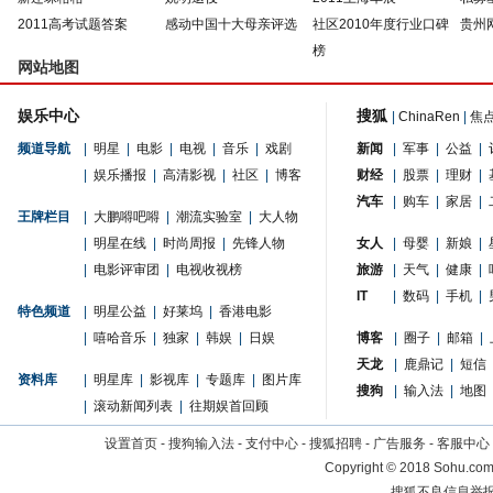
2011高考试题答案
感动中国十大母亲评选
社区2010年度行业口碑
贵州
榜
网站地图
娱乐中心
搜狐
|
ChinaRen
|
焦
频道导航
|
明星
|
电影
|
电视
|
音乐
|
戏剧
新闻
|
军事
|
公益
|
|
娱乐播报
|
高清影视
|
社区
|
博客
财经
|
股票
|
理财
|
汽车
|
购车
|
家居
|
王牌栏目
|
大鹏嘚吧嘚
|
潮流实验室
|
大人物
|
明星在线
|
时尚周报
|
先锋人物
女人
|
母婴
|
新娘
|
|
电影评审团
|
电视收视榜
旅游
|
天气
|
健康
|
IT
|
数码
|
手机
|
特色频道
|
明星公益
|
好莱坞
|
香港电影
|
嘻哈音乐
|
独家
|
韩娱
|
日娱
博客
|
圈子
|
邮箱
|
天龙
|
鹿鼎记
|
短信
资料库
|
明星库
|
影视库
|
专题库
|
图片库
搜狗
|
输入法
|
地图
|
滚动新闻列表
|
往期娱首回顾
设置首页
-
搜狗输入法
-
支付中心
-
搜狐招聘
-
广告服务
-
客服中心
Copyright
©
2018 Sohu.com 
搜狐不良信息举