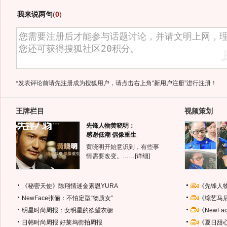
我来说两句
(
0
)
*发表评论前请先注册成为搜狐用户，请点击右上角
“新用户注册”
进行注册！
王牌栏目
视频策划
先锋人物黄晓明：
感谢低潮 偶像重生
黄晓明开始意识到，有些事
情需要改变。……
[详细]
《秘密天使》陈翔情迷金素恩YURA
《先锋人
NewFace张俪：不怕定型“物质女”
《综艺马
明星时尚周报：女明星的欲望衣橱
《NewF
日韩时尚周报
好莱坞街拍周报
《夏日甜