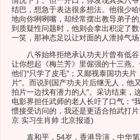
情况下了。但一开口，你发现其实八爷
结巴，想急于表达很多想法。他很少哈
地向你咧咧嘴，却经常摆出教导弟子的
到质疑性问题时，他则会拿出积淀了数
一笑，那神态足以让对面的人泄掉气场
八爷始终拒绝承认功夫片曾有低谷
让你想起《梅兰芳》里倔强的十三燕。
他们“只学了皮毛”；又鄙视泰国功夫片
片”。而说到国产功夫片后继无人，他又
拍片一边找有潜力的人”。采访结束，这
电影界担任武师的老人长吁了口气：“
惯接受访问的，我还是更适合拍武打片。
京 实习生肖帅 北京报道)
袁和平，54岁，香港导演，中华第