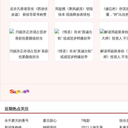
吴亦凡香港宣传《西游伏
邓超携《乘风破浪》登陆
《健忘村》舒淇
妖篇》 获徐导星爷称赞
快本 现场释放表情包
覆，“村”出自
闫妮亦正亦谐占贺岁 喜剧
《情圣》肖央“真诚出轨”
解读邓超新身份《
也要颜值担当
或成贺岁档爆款帝
师》投资人 不
近期热点关注
永不磨灭的番号
夏日甜心
7电影
快乐
新还珠格格
姚明退役
2011上海车展
私募