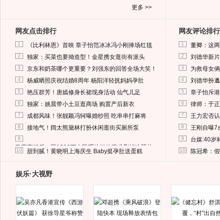
更多 >>
网友点击排行
网友评论排行
1
1
《比利林恩》首映 章子怡范冰冰冯小刚捧场红毯
董卿：这两
2
2
独家：买菜也要拗造型！金星携女逛街有派头
刘德华新片
3
3
京东和奶茶哪个更重要？刘强东的回答全场大笑！
为救母女俩
4
4
杨威晒照庆祝结婚8周年 杨阳洋轻抚妈妈孕肚
刘德华扮邋
5
5
艳压群芳！唐嫣修身长裙现身活动 仙气儿足
章子怡斥港
6
6
独家：姚晨带小土豆逛商场 购置产后新衣
律师：于正
7
7
成都风味！张靓颖冯轲曝婚纱照 吃串串打麻将
王力宏否认
8
8
接地气！阔太熊黛林打扮休闲逛街买厕所泵
王刚自曝7
9
9
台媒:40
马蓉离婚后，砸1000万人民币给媒体要求删掉这照片
10
10
甜到腻！黄晓明上海庆生 Baby挺孕肚送蛋糕
陈冠希：假
娱乐·大视野