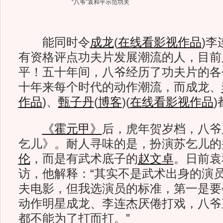
“八爷”袁和平示范功夫
能同时令
成龙
(
在线看影视作品
)
李
有资格评点功夫片发展潮流的人，目前
平！五十年间，八爷经历了功夫片的各
十年来每个时代的动作潮流，而成龙、
作品
)
、
甄子丹
(
博客
)
(
在线看影视作品
)
《霍元甲》
后，虎年贺岁档，八爷
乞儿》。耐人寻味的是，扮演苏乞儿的
伦
，而是有武术底子的
赵文卓
。日前袁
访，他解释：“其实不是武术出身的演
夫电影，但我选演员的标准，第一是要
动作明星成龙、李连杰厌倦打戏，八爷
都不能为了打而打。”