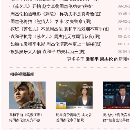
·
《苏乞儿》开拍 赵文卓赞周杰伦功夫"很棒"
09-10-
·
周杰伦拍摄电影《刺陵》 称功夫不是真考验(图)
09-05-
·
周杰伦将拍《熊猫人》 客串"功夫警察"(图)
09-02-
·
探班《苏乞儿》不见周杰伦 袁和平拍戏烟不离手(图
08-12-
·
袁和平执导《苏乞儿》周杰伦无敌周迅从良(图)
08-11-
·
如愿拍袁和平电影 周杰伦演武神更上一层楼(图)
08-11-
·
搜狐娱乐大人物-袁和平:功夫我为王(图)
08-04-
更多关于
袁和平 周杰伦
的新闻>
相关视频新闻
袁和平拍《笑傲江湖》
明星身价再曝光 成龙居
周杰伦上海代言被
传周杰伦演东方不败
首周杰伦章子怡紧..
婚" 坦言也想早婚