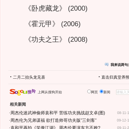
《卧虎藏龙》 (2000)
《霍元甲》 (2006)
《功夫之王》 (2008)
我来说两句
(
二月二抬头龙见喜
直击归真堂养
上网从搜狗开始
网页
新闻
相关新闻
·
周杰伦迷武神偷师袁和平 苦练功夫挑战赵文卓(图)
08-11-
·
周杰伦为兄弟谋福 欲打造帅哥功夫版"三剑客"
09-12-
·
袁和平再拍《笑傲江湖》 周杰伦要演东方不败?
09-11-