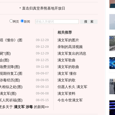
直击归真堂养熊基地开放日
网页
新闻
相关推荐
唱《懂你》(图
满文军的图片
09-12-29
录制的高清视频
09-12-29
"(图)
满文军复出的消息
09-12-29
(图)
满文军歌曲
09-12-25
场费没降(图)
满文军的歌曲
09-11-08
现期待复工(图
满文军 懂你
09-09-07
涉毒经历(图)
满文军的歌
09-09-05
相似之处(图)
但愿人长久 满文军
09-08-10
文军(图)
满文军资料
09-06-08
人民祈福(图)
今生今世满文军
08-05-15
更多关于
满文军 涉毒
的新闻>>