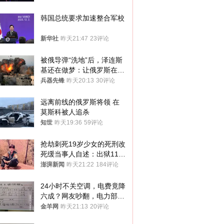
韩国总统要求加速整合军校
新华社
昨天21:47
23评论
被俄导弹“洗地”后，泽连斯
基还在做梦：让俄罗斯在冬
季前求和？
兵器先锋
昨天20:13
30评论
远离前线的俄罗斯将领 在
莫斯科被人追杀
知世
昨天19:36
59评论
抢劫刺死19岁少女的死刑改
死缓当事人自述：出狱11年
间始终刻意躲避被害人家属
澎湃新闻
昨天21:22
184评论
24小时不关空调，电费竟降
六成？网友吵翻，电力部门
回应→
金羊网
昨天21:13
20评论