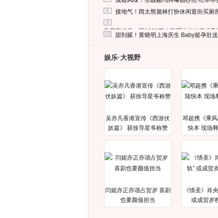
成都风味！张靓颖冯轲曝婚纱照 吃串串
8
接地气！阔太熊黛林打扮休闲逛街买厕
9
马蓉离婚后，砸1000万人民币给媒体要求
10
甜到腻！黄晓明上海庆生 Baby挺孕肚
娱乐·大视野
吴亦凡香港宣传《西游伏
邓超携《乘风
妖篇》 获徐导星爷称赞
快本 现场
闫妮亦正亦谐占贺岁 喜剧
《情圣》肖央
也要颜值担当
或成贺岁