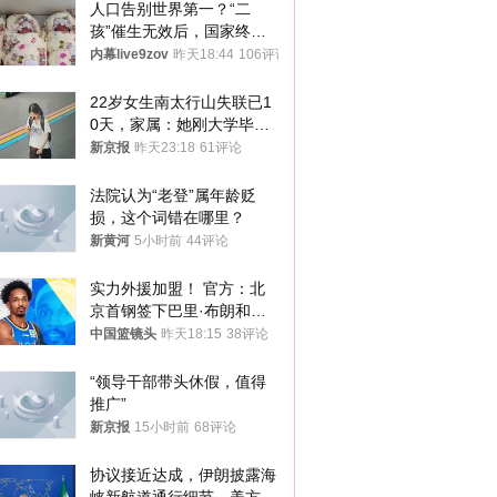
人口告别世界第一？“二
孩”催生无效后，国家终于
向住房出手了！
内幕live9zov
昨天18:44
106评论
22岁女生南太行山失联已1
0天，家属：她刚大学毕业
想到山里旅行
新京报
昨天23:18
61评论
法院认为“老登”属年龄贬
损，这个词错在哪里？
新黄河
5小时前
44评论
实力外援加盟！ 官方：北
京首钢签下巴里·布朗和桑
普森
中国篮镜头
昨天18:15
38评论
“领导干部带头休假，值得
推广”
新京报
15小时前
68评论
协议接近达成，伊朗披露海