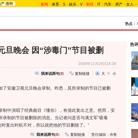
地产
搜狗
新闻
-
体育
-
S
-
娱乐
-
V
-
财经
-
IT
-
汽车
-
房产
-
女人
-
热点：
热
元旦晚会 因“涉毒门”节目被删
2009年12月29日16:39
我来说两句
(
0
)
复制链接
大
中
小
加了安徽卫视元旦晚会录制。昨悉，其所录制的节目已被删
制中演唱了经典曲目《懂你》，有借此复出之意。然而，安
所录制的节目被删除的消息。当记者问是否与满文军“吸毒
这时复出时机不对，所以就把他的节目删除了。”
我来说两句
(
0
)
复制链接
责任编辑：布鲁