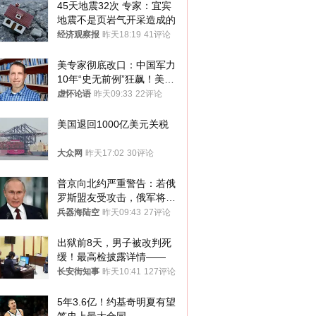
45天地震32次 专家：宜宾
地震不是页岩气开采造成的
经济观察报
昨天18:19
41评论
美专家彻底改口：中国军力
10年“史无前例”狂飙！美军
真慌了
虚怀论语
昨天09:33
22评论
美国退回1000亿美元关税
大众网
昨天17:02
30评论
普京向北约严重警告：若俄
罗斯盟友受攻击，俄军将动
用核武器保护
兵器海陆空
昨天09:43
27评论
出狱前8天，男子被改判死
缓！最高检披露详情——
长安街知事
昨天10:41
127评论
5年3.6亿！约基奇明夏有望