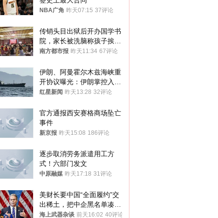
签史上最大合同
NBA广角
昨天07:15
37评论
传销头目出狱后开办国学书
院，家长被洗脑称孩子挨打
才有效果
南方都市报
昨天11:34
67评论
伊朗、阿曼霍尔木兹海峡重
开协议曝光：伊朗掌控入湾
航道，与阿曼平分“服务费”
红星新闻
昨天13:28
32评论
官方通报西安赛格商场坠亡
事件
新京报
昨天15:08
186评论
逐步取消劳务派遣用工方
式！六部门发文
中原融媒
昨天17:18
31评论
美财长要中国“全面履约”交
出稀土，把中企黑名单凑到
187家，中方做最坏打算
海上武器杂谈
前天16:02
40评论