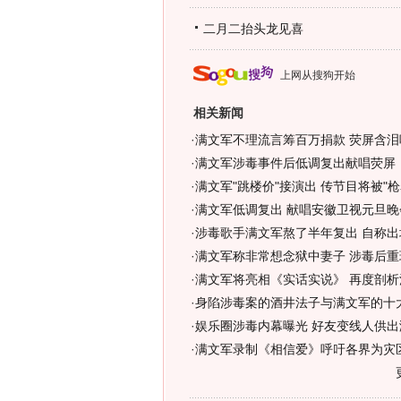
二月二抬头龙见喜
上网从搜狗开始
相关新闻
·
满文军不理流言筹百万捐款 荧屏含泪
·
满文军涉毒事件后低调复出献唱荧屏
·
满文军"跳楼价"接演出 传节目将被"枪毙
·
满文军低调复出 献唱安徽卫视元旦晚会
·
涉毒歌手满文军熬了半年复出 自称出
·
满文军称非常想念狱中妻子 涉毒后重
·
满文军将亮相《实话实说》 再度剖析
·
身陷涉毒案的酒井法子与满文军的十大
·
娱乐圈涉毒内幕曝光 好友变线人供出满
·
满文军录制《相信爱》呼吁各界为灾区