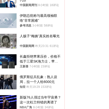
代价
中国新闻周刊
8小时前
18评论
伊朗总统称与最高领袖联
络“非常困难”
参考消息
3小时前
58评论
人贩子“梅姨”真实姓名曝光
中国新闻网
昨天23:31
61评论
长鑫拒绝苹果压价，价格不
低于三星SK海力士，苹果
失去了议价权
王新喜
7小时前
23评论
俄罗斯征兵乱象：熟人设
局，拉一个人给8000元
知世
昨天19:29
153评论
新版76人强过当年宇宙勇？
这一次杜兰特错的离谱了
NBA广角
8小时前
34评论