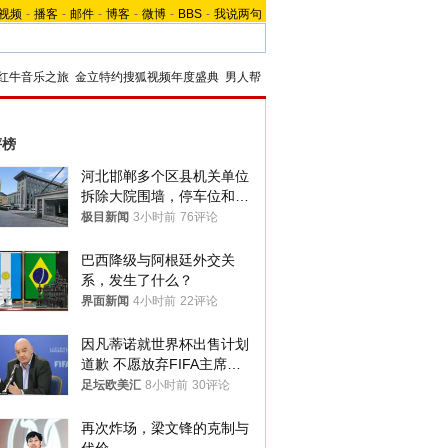
视频
-
播客
-
邮件
-
博客
-
微博
-
BBS
-
我说两句
红牛音乐之旅
金立特约搜狐视频年度盛典
男人帮
评榜
河北邯郸多个区县机关单位
拆除大院围墙，停车位和厕
所免费开放，当地多部门回
极目新闻
3小时前
76评论
应
巴西降级与阿根廷外交关
系，发生了什么？
界面新闻
4小时前
22评论
因凡蒂诺就世界杯出售计划
道歉 不愿放弃FIFA主席职
位
足坛欧美汇
8小时前
30评论
再次炸场，梁文锋的克制与