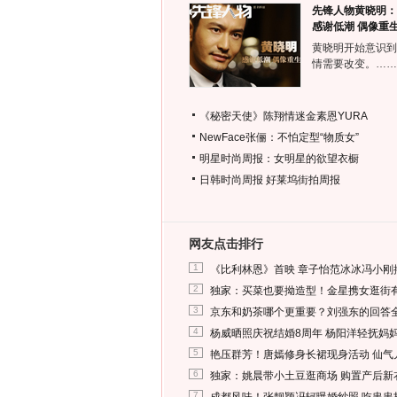
先锋人物黄晓明：
感谢低潮 偶像重
黄晓明开始意识到
情需要改变。……
《秘密天使》陈翔情迷金素恩YURA
NewFace张俪：不怕定型“物质女”
明星时尚周报：女明星的欲望衣橱
日韩时尚周报
好莱坞街拍周报
网友点击排行
1
《比利林恩》首映 章子怡范冰冰冯小刚
2
独家：买菜也要拗造型！金星携女逛街
3
京东和奶茶哪个更重要？刘强东的回答
4
杨威晒照庆祝结婚8周年 杨阳洋轻抚妈
5
艳压群芳！唐嫣修身长裙现身活动 仙气
6
独家：姚晨带小土豆逛商场 购置产后新
7