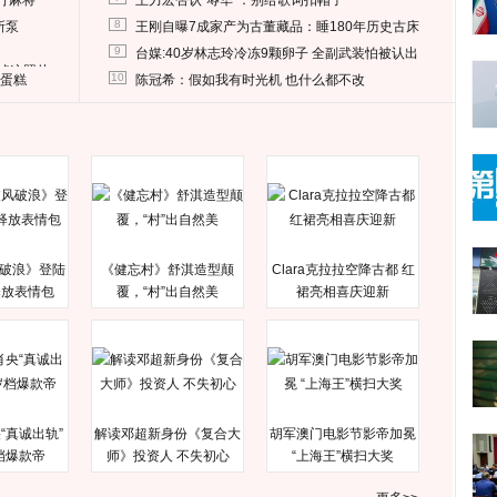
打麻将
王力宏否认“辱华”：别给歌词扣帽子
8
所泵
王刚自曝7成家产为古董藏品：睡180年历史古床
9
台媒:40岁林志玲冷冻9颗卵子 全副武装怕被认出
删掉这照片
10
送蛋糕
陈冠希：假如我有时光机 也什么都不改
破浪》登陆
《健忘村》舒淇造型颠
Clara克拉拉空降古都 红
释放表情包
覆，“村”出自然美
裙亮相喜庆迎新
“真诚出轨”
解读邓超新身份《复合大
胡军澳门电影节影帝加冕
档爆款帝
师》投资人 不失初心
“上海王”横扫大奖