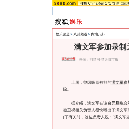
搜狐
ChinaRen
17173
焦点房
娱乐频道
>
八卦频道
>
内地八卦
满文军参加录制
来源：
荆楚网-楚天都市报
上周，曾因吸毒被抓的
满文军
参
除。
据介绍，满文军在该台元旦晚会录
徽卫视相关负责人很快曝出了满文军
门”有关时，这位负责人说：“满文军