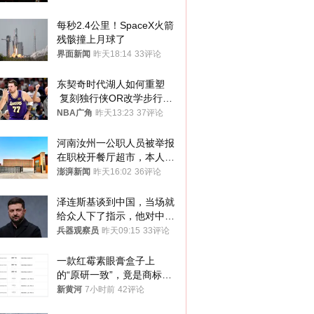
每秒2.4公里！SpaceX火箭
残骸撞上月球了
界面新闻
昨天18:14
33评论
东契奇时代湖人如何重塑
 复刻独行侠OR改学步行
者？
NBA广角
昨天13:23
37评论
河南汝州一公职人员被举报
在职校开餐厅超市，本人回
应称“是给别人帮忙”
澎湃新闻
昨天16:02
36评论
泽连斯基谈到中国，当场就
给众人下了指示，他对中国
和中乌关系，显然又有了新
兵器观察员
昨天09:15
33评论
的想法
一款红霉素眼膏盒子上
的“原研一致”，竟是商标！
律师：极易误导消费者；网
新黄河
7小时前
42评论
友：药企不应打擦边球