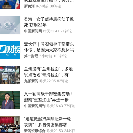
峡新航道通行细节，美方再
提“倒计时”
新黄河
8小时前
30评论
香港一女子虐待患病幼子致
死 获刑22年
中国新闻网
昨天22:41
21评论
壹快评｜号召领导干部带头
休假，是因为大家不想休吗
第一财经
5小时前
103评论
兰州没有“兰州拉面”，多地
试点改名“青海拉面”，有商
家改名已两年
九派新闻
昨天22:05
82评论
又一轮高级干部密集变动！
越南“重整江山”再进一步
中国新闻周刊
昨天16:43
77评论
“迅速掀起扫黑除恶新一轮
攻势”！多省份密集部署，
公布举报方式
新闻资讯综合
昨天21:53
244评论