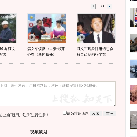
1/3
球场 满文
满文军谈狱中生活 最开
满文军现身陈琳追思会
的欢
心看《新闻联播》
称自己活的很辛苦
设为辩论话题
右上角
“新用户注册”
进行注册！
视频策划