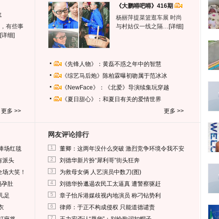
《大鹏嘚吧嘚》416期
生
杨丽萍提菜篮逛车展 时尚
，有些事
与村姑仅一线之隔…
[详细]
[详细]
《先锋人物》：黄磊不惑之年中的智慧
《综艺马后炮》陈柏霖曝初吻属于范冰冰
《NewFace》：《北爱》导演续集玩穿越
《夏日甜心》：和夏日有关的爱情世界
更多 >>
更多 >>
网友评论排行
1
捧场红毯
董卿：这两年没什么突破 激烈竞争环境令我不安
2
有派头
刘德华新片扮“犀利哥”街头狂奔
3
全场大笑！
为救母女俩 人艺演员中数刀(图)
4
妈孕肚
刘德华扮邋遢农民工太逼真 遭警察驱赶
5
儿足
章子怡斥港媒歧视内地演员 称刁钻势利
6
衣
律师：于正不构成侵权 只能道德谴责
7