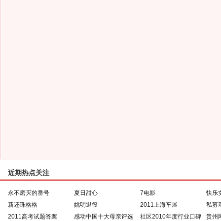
近期热点关注
永不磨灭的番号
夏日甜心
7电影
快乐
新还珠格格
姚明退役
2011上海车展
私募
2011高考试题答案
感动中国十大母亲评选
社区2010年度行业口碑
贵州