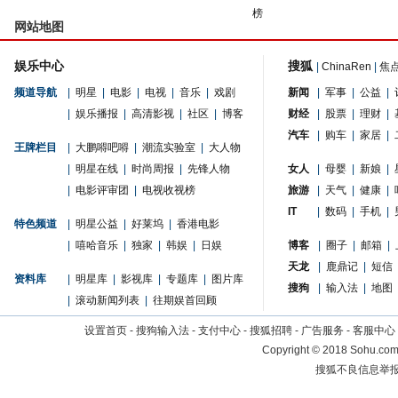
榜
网站地图
娱乐中心
搜狐
|
ChinaRen
|
焦
频道导航
|
明星
|
电影
|
电视
|
音乐
|
戏剧
新闻
|
军事
|
公益
|
|
娱乐播报
|
高清影视
|
社区
|
博客
财经
|
股票
|
理财
|
汽车
|
购车
|
家居
|
王牌栏目
|
大鹏嘚吧嘚
|
潮流实验室
|
大人物
|
明星在线
|
时尚周报
|
先锋人物
女人
|
母婴
|
新娘
|
|
电影评审团
|
电视收视榜
旅游
|
天气
|
健康
|
IT
|
数码
|
手机
|
特色频道
|
明星公益
|
好莱坞
|
香港电影
|
嘻哈音乐
|
独家
|
韩娱
|
日娱
博客
|
圈子
|
邮箱
|
天龙
|
鹿鼎记
|
短信
资料库
|
明星库
|
影视库
|
专题库
|
图片库
搜狗
|
输入法
|
地图
|
滚动新闻列表
|
往期娱首回顾
设置首页
-
搜狗输入法
-
支付中心
-
搜狐招聘
-
广告服务
-
客服中心
Copyright
©
2018 Sohu.com 
搜狐不良信息举