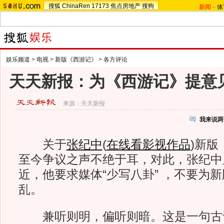
搜狐
ChinaRen
17173
焦点房地产
搜狗
新闻
-
体
娱乐频道
>
电视
>
新版《西游记》
>
各方评论
天天新报：为《西游记》提意见
来源：
天天新报
我来说两
关于
张纪中
(
在线看影视作品
)
新版
至今争议之声不绝于耳，对此，张纪中
近，他要求媒体“少写八卦” ，不要为
乱。
兼听则明，偏听则暗。这是一句古