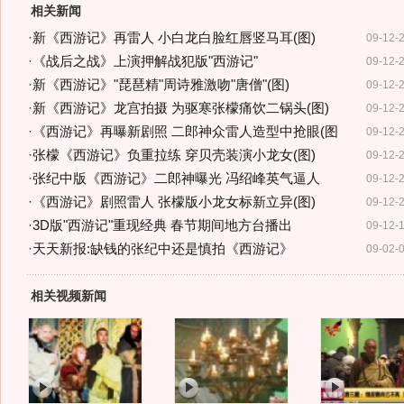
相关新闻
·
新《西游记》再雷人 小白龙白脸红唇竖马耳(图)
09-12-
·
《战后之战》上演押解战犯版"西游记"
09-12-
·
新《西游记》"琵琶精"周诗雅激吻"唐僧"(图)
09-12-
·
新《西游记》龙宫拍摄 为驱寒张檬痛饮二锅头(图)
09-12-
·
《西游记》再曝新剧照 二郎神众雷人造型中抢眼(图
09-12-
·
张檬《西游记》负重拉练 穿贝壳装演小龙女(图)
09-12-
·
张纪中版《西游记》二郎神曝光 冯绍峰英气逼人
09-12-
·
《西游记》剧照雷人 张檬版小龙女标新立异(图)
09-12-
·
3D版"西游记"重现经典 春节期间地方台播出
09-12-
·
天天新报:缺钱的张纪中还是慎拍《西游记》
09-02-
相关视频新闻