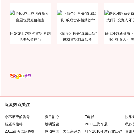
闫妮亦正亦谐占贺岁 喜剧
《情圣》肖央“真诚出轨”
解读邓超新身份《
也要颜值担当
或成贺岁档爆款帝
师》投资人 不
近期热点关注
永不磨灭的番号
夏日甜心
7电影
快乐
新还珠格格
姚明退役
2011上海车展
私募
2011高考试题答案
感动中国十大母亲评选
社区2010年度行业口碑
贵州