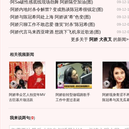
·
阿Sa破性感底线现场劲舞 阿娇隔空加油(图)
09-12-
·
阿娇内地封杀令解禁? 变成熟谈陈冠希很镇定(图)
09-12-
·
阿娇与陈冠希同处上海 阿娇谈"希"色变(图)
09-12-
·
阿娇只聊工作不敢恋爱 微笑"封杀"陈冠希(图)
09-12-
·
阿娇代言马来西亚啤酒 想跳下飞机亲近歌迷(图)
09-12-
更多关于
阿娇 犬夜叉
的新闻>
相关视频新闻
阿娇率众艺人拍贺年MV
阿娇欲转型做唱跳歌手
阿娇现身青涩不再
古巨基片场活跃
工作中度过圣诞
陈冠希与其无瓜
我来说两句
(
0
)