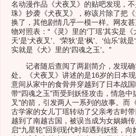
名动漫作品《犬夜叉》的贴吧发现，不
珠》抄袭《犬夜叉》，称该片除了把《
换了，其他剧情几乎一模一样。网友甚
物对照表：“《灵》里的‘丁瑶’其实是《犬
天’是‘犬夜叉’、‘荣狄’是‘枫’、‘仙乐’就是
实就是《犬》里的‘四魂之玉’。”
记者随后查阅了两剧简介，发现确
处。《犬夜叉》讲述的是16岁的日本
意间从家中的食骨井穿越到了日本战国
带“四魂之玉”而受到妖怪攻击，情急中
叉”的箭，引发两人一系列的故事。而
古学家的女儿丁瑶转动了父亲考古时带回
越到了南越古国，被误当成为女娲嫡传
启“九星轮”回到现代时却遇到妖怪，向