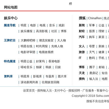
榜
网站地图
娱乐中心
搜狐
|
ChinaRen
|
焦
频道导航
|
明星
|
电影
|
电视
|
音乐
|
戏剧
新闻
|
军事
|
公益
|
|
娱乐播报
|
高清影视
|
社区
|
博客
财经
|
股票
|
理财
|
汽车
|
购车
|
家居
|
王牌栏目
|
大鹏嘚吧嘚
|
潮流实验室
|
大人物
|
明星在线
|
时尚周报
|
先锋人物
女人
|
母婴
|
新娘
|
|
电影评审团
|
电视收视榜
旅游
|
天气
|
健康
|
IT
|
数码
|
手机
|
特色频道
|
明星公益
|
好莱坞
|
香港电影
|
嘻哈音乐
|
独家
|
韩娱
|
日娱
博客
|
圈子
|
邮箱
|
天龙
|
鹿鼎记
|
短信
资料库
|
明星库
|
影视库
|
专题库
|
图片库
搜狗
|
输入法
|
地图
|
滚动新闻列表
|
往期娱首回顾
设置首页
-
搜狗输入法
-
支付中心
-
搜狐招聘
-
广告服务
-
客服中心
Copyright
©
2018 Sohu.com 
搜狐不良信息举