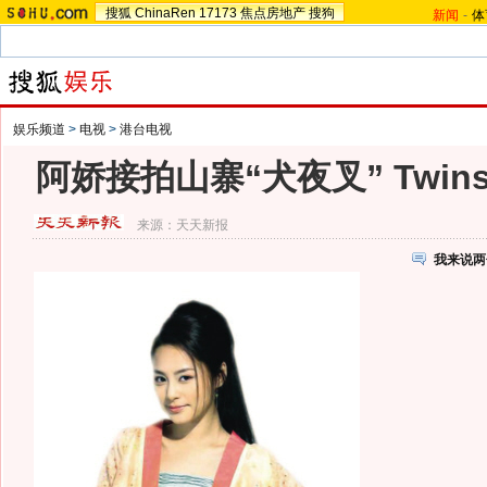
搜狐
ChinaRen
17173
焦点房地产
搜狗
新闻
-
体
娱乐频道
>
电视
>
港台电视
阿娇接拍山寨“犬夜叉” Twi
来源：
天天新报
我来说两