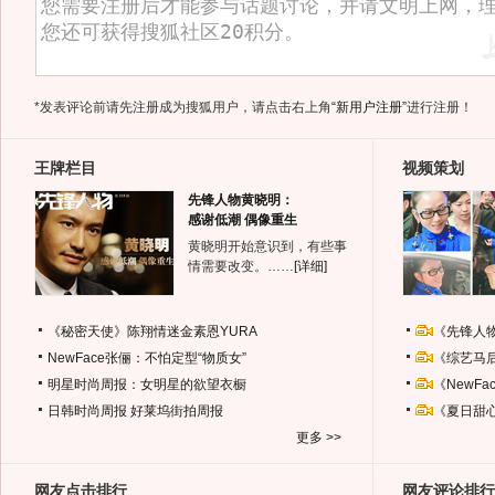
*发表评论前请先注册成为搜狐用户，请点击右上角
“新用户注册”
进行注册！
王牌栏目
视频策划
先锋人物黄晓明：
感谢低潮 偶像重生
黄晓明开始意识到，有些事
情需要改变。……
[详细]
《秘密天使》陈翔情迷金素恩YURA
《先锋人
NewFace张俪：不怕定型“物质女”
《综艺马
明星时尚周报：女明星的欲望衣橱
《NewF
日韩时尚周报
好莱坞街拍周报
《夏日甜
更多 >>
网友点击排行
网友评论排行