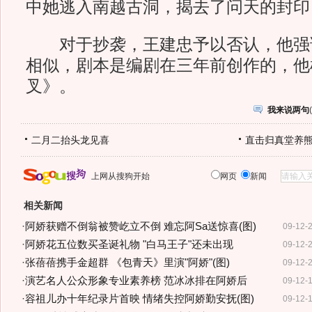
中她逃入南越古洞，揭去了问天的封印
对于抄袭，王建忠予以否认，他强
相似，剧本是编剧在三年前创作的，他
叉》。
我来说两句
(
二月二抬头龙见喜
直击归真堂养
上网从搜狗开始
网页
新闻
相关新闻
·
阿娇获赠不倒翁被赞屹立不倒 难忘阿Sa送惊喜(图)
09-12-
·
阿娇花五位数买圣诞礼物 "白马王子"还未出现
09-12-
·
张蓓蓓携手金超群 《包青天》里演"阿娇"(图)
09-12-
·
演艺名人公众形象专业素养榜 范冰冰排在阿娇后
09-12-
·
容祖儿办十年纪录片首映 情绪失控阿娇勤安抚(图)
09-12-