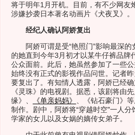
将于明年1月开机。目前，有不少网友
涉嫌抄袭日本著名动画片《犬夜叉》。
经纪人确认阿娇复出
阿娇可谓是受“艳照门”影响最深的
的她直到今年3月初才以某牛仔裤品牌
公众面前。此后，她虽然参加了一些公
始终没有正式的影视作品问世。记者昨
要复出了。有知情人透露，阿娇已经确
《灵珠》的电视剧。据悉，该剧将由先
缘》、
《单亲妈妈》
、《钻石豪门》等
制作。剧中，阿娇将“穿越时空”一人分
学家的女儿以及女娲的嫡传女弟子。