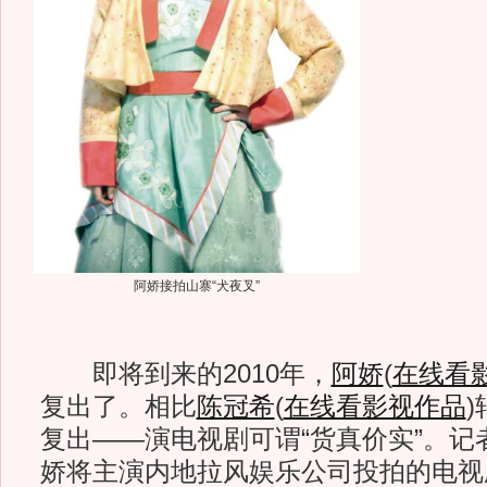
阿娇接拍山寨“犬夜叉”
即将到来的2010年，
阿娇
(
在线看
复出了。相比
陈冠希
(
在线看影视作品
)
复出——演电视剧可谓“货真价实”。记
娇将主演内地拉风娱乐公司投拍的电视