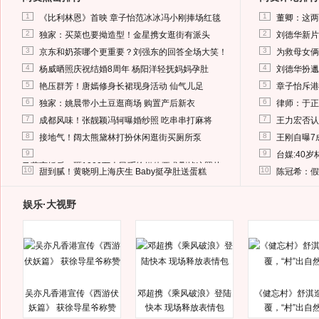
1
1
《比利林恩》首映 章子怡范冰冰冯小刚捧场红毯
董卿：这两
2
2
独家：买菜也要拗造型！金星携女逛街有派头
刘德华新片
3
3
京东和奶茶哪个更重要？刘强东的回答全场大笑！
为救母女俩
4
4
杨威晒照庆祝结婚8周年 杨阳洋轻抚妈妈孕肚
刘德华扮邋
5
5
艳压群芳！唐嫣修身长裙现身活动 仙气儿足
章子怡斥港
6
6
独家：姚晨带小土豆逛商场 购置产后新衣
律师：于正
7
7
成都风味！张靓颖冯轲曝婚纱照 吃串串打麻将
王力宏否认
8
8
接地气！阔太熊黛林打扮休闲逛街买厕所泵
王刚自曝7
9
9
台媒:40
马蓉离婚后，砸1000万人民币给媒体要求删掉这照片
10
10
甜到腻！黄晓明上海庆生 Baby挺孕肚送蛋糕
陈冠希：假
娱乐·大视野
吴亦凡香港宣传《西游伏
邓超携《乘风破浪》登陆
《健忘村》舒淇
妖篇》 获徐导星爷称赞
快本 现场释放表情包
覆，“村”出自