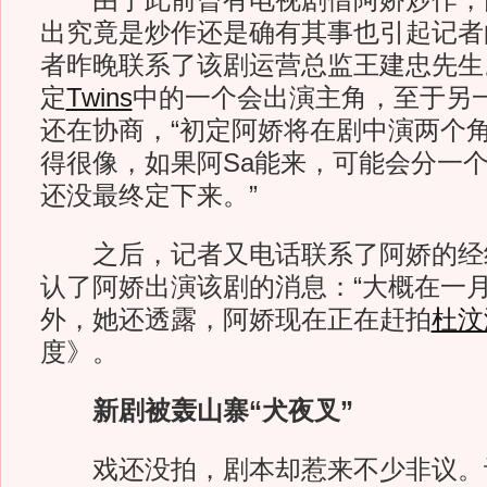
由于此前曾有电视剧借阿娇炒作，
出究竟是炒作还是确有其事也引起记者
者昨晚联系了该剧运营总监王建忠先生
定
Twins
中的一个会出演主角，至于另
还在协商，“初定阿娇将在剧中演两个角色
得很像，如果阿Sa能来，可能会分一
还没最终定下来。”
之后，记者又电话联系了阿娇的经
认了阿娇出演该剧的消息：“大概在一月
外，她还透露，阿娇现在正在赶拍
杜汶
度》。
新剧被轰山寨“犬夜叉”
戏还没拍，剧本却惹来不少非议。