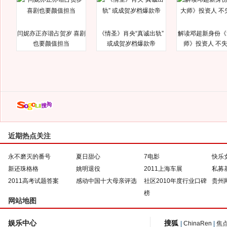
闫妮亦正亦谐占贺岁 喜剧
《情圣》肖央“真诚出轨”
解读邓超新身份《
也要颜值担当
或成贺岁档爆款帝
师》投资人 不
近期热点关注
永不磨灭的番号
夏日甜心
7电影
快乐
新还珠格格
姚明退役
2011上海车展
私募
2011高考试题答案
感动中国十大母亲评选
社区2010年度行业口碑
贵州
榜
网站地图
娱乐中心
搜狐
|
ChinaRen
|
焦