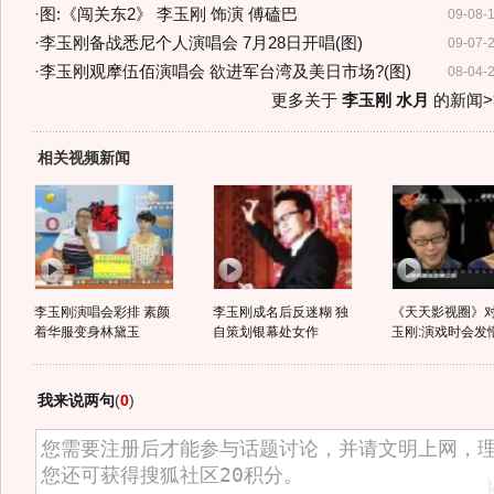
·
图:《闯关东2》 李玉刚 饰演 傅磕巴
09-08-
·
李玉刚备战悉尼个人演唱会 7月28日开唱(图)
09-07-
·
李玉刚观摩伍佰演唱会 欲进军台湾及美日市场?(图)
08-04-
更多关于
李玉刚 水月
的新闻>
相关视频新闻
李玉刚演唱会彩排 素颜
李玉刚成名后反迷糊 独
《天天影视圈》
着华服变身林黛玉
自策划银幕处女作
玉刚:演戏时会发
我来说两句
(
0
)