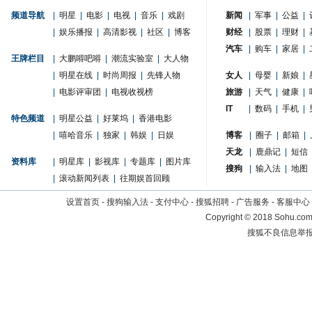
频道导航
|
明星
|
电影
|
电视
|
音乐
|
戏剧
新闻
|
军事
|
公益
|
|
娱乐播报
|
高清影视
|
社区
|
博客
财经
|
股票
|
理财
|
汽车
|
购车
|
家居
|
王牌栏目
|
大鹏嘚吧嘚
|
潮流实验室
|
大人物
|
明星在线
|
时尚周报
|
先锋人物
女人
|
母婴
|
新娘
|
|
电影评审团
|
电视收视榜
旅游
|
天气
|
健康
|
IT
|
数码
|
手机
|
特色频道
|
明星公益
|
好莱坞
|
香港电影
|
嘻哈音乐
|
独家
|
韩娱
|
日娱
博客
|
圈子
|
邮箱
|
天龙
|
鹿鼎记
|
短信
资料库
|
明星库
|
影视库
|
专题库
|
图片库
搜狗
|
输入法
|
地图
|
滚动新闻列表
|
往期娱首回顾
设置首页
-
搜狗输入法
-
支付中心
-
搜狐招聘
-
广告服务
-
客服中心
Copyright
©
2018 Sohu.com 
搜狐不良信息举