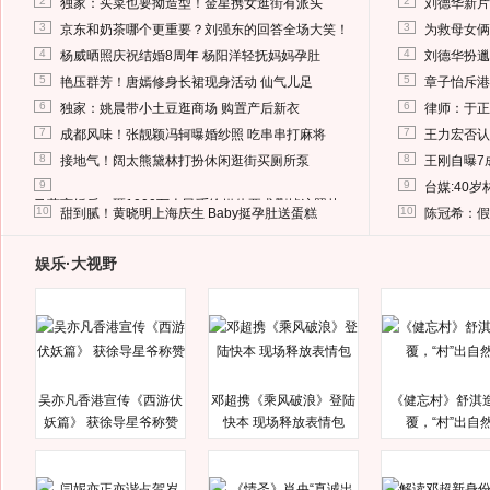
2
2
独家：买菜也要拗造型！金星携女逛街有派头
刘德华新片
3
3
京东和奶茶哪个更重要？刘强东的回答全场大笑！
为救母女俩
4
4
杨威晒照庆祝结婚8周年 杨阳洋轻抚妈妈孕肚
刘德华扮邋
5
5
艳压群芳！唐嫣修身长裙现身活动 仙气儿足
章子怡斥港
6
6
独家：姚晨带小土豆逛商场 购置产后新衣
律师：于正
7
7
成都风味！张靓颖冯轲曝婚纱照 吃串串打麻将
王力宏否认
8
8
接地气！阔太熊黛林打扮休闲逛街买厕所泵
王刚自曝7
9
9
台媒:40
马蓉离婚后，砸1000万人民币给媒体要求删掉这照片
10
10
甜到腻！黄晓明上海庆生 Baby挺孕肚送蛋糕
陈冠希：假
娱乐·大视野
吴亦凡香港宣传《西游伏
邓超携《乘风破浪》登陆
《健忘村》舒淇
妖篇》 获徐导星爷称赞
快本 现场释放表情包
覆，“村”出自