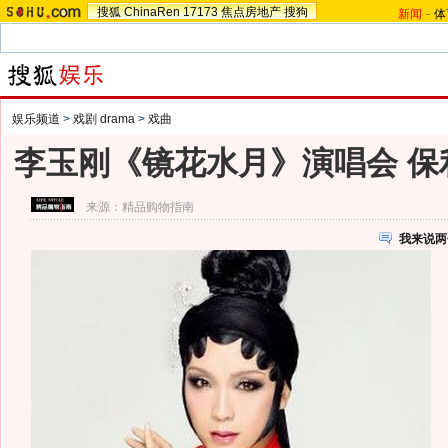
搜狐
ChinaRen
17173
焦点房地产
搜狗
新闻
-
体
娱乐频道
>
戏剧 drama
>
戏曲
李玉刚《镜花水月》演唱会 保
来源：
精品购物指南
我来说两