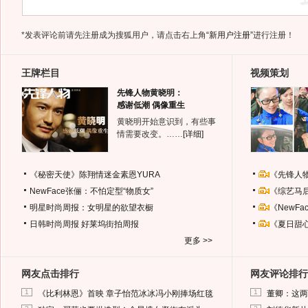
*发表评论前请先注册成为搜狐用户，请点击右上角
“新用户注册”
进行注册！
王牌栏目
视频策划
先锋人物黄晓明：
感谢低潮 偶像重生
黄晓明开始意识到，有些事
情需要改变。……
[详细]
《秘密天使》陈翔情迷金素恩YURA
《先锋人
NewFace张俪：不怕定型“物质女”
《综艺马
明星时尚周报：女明星的欲望衣橱
《NewF
日韩时尚周报
好莱坞街拍周报
《夏日甜
更多 >>
网友点击排行
网友评论排行
1
1
《比利林恩》首映 章子怡范冰冰冯小刚捧场红毯
董卿：这两