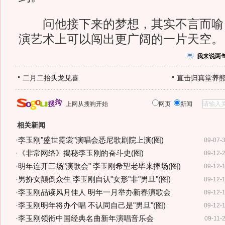
问他接下来的梦想，其实不言而喻
演艺术上可以闯出更广阔的一片天空。
我来说两
二月二抬头龙见喜
直击归真堂养
上网从搜狗开始
网页
新闻
相关新闻
·
李玉刚"盛世霓裳"演唱会悉尼歌剧院上演(图)
09-07-
·
《非常网络》揭秘李玉刚的奋斗史(图)
09-12-
·
明年连开三场"演歌会" 李玉刚希望老毕来捧场(图)
09-12-
·
男扮女颠倒众生 李玉刚自认"女形"非"男旦"(图)
09-12-
·
李玉刚品读风月佳人 明年一月举办新春演歌会
09-12-
·
李玉刚明年将办个唱 不认同自己是"男旦"(图)
09-12-
·
李玉刚领衔中国经典名曲新年演唱音乐会
09-11-