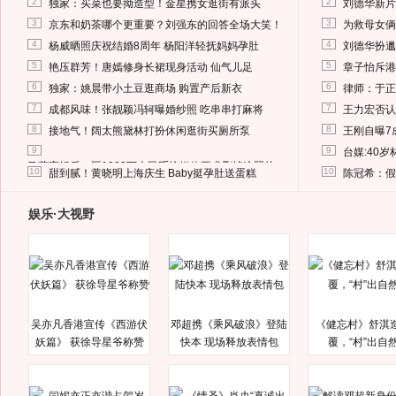
2
2
独家：买菜也要拗造型！金星携女逛街有派头
刘德华新片
3
3
京东和奶茶哪个更重要？刘强东的回答全场大笑！
为救母女俩
4
4
杨威晒照庆祝结婚8周年 杨阳洋轻抚妈妈孕肚
刘德华扮邋
5
5
艳压群芳！唐嫣修身长裙现身活动 仙气儿足
章子怡斥港
6
6
独家：姚晨带小土豆逛商场 购置产后新衣
律师：于正
7
7
成都风味！张靓颖冯轲曝婚纱照 吃串串打麻将
王力宏否认
8
8
接地气！阔太熊黛林打扮休闲逛街买厕所泵
王刚自曝7
9
9
台媒:40
马蓉离婚后，砸1000万人民币给媒体要求删掉这照片
10
10
甜到腻！黄晓明上海庆生 Baby挺孕肚送蛋糕
陈冠希：假
娱乐·大视野
吴亦凡香港宣传《西游伏
邓超携《乘风破浪》登陆
《健忘村》舒淇
妖篇》 获徐导星爷称赞
快本 现场释放表情包
覆，“村”出自