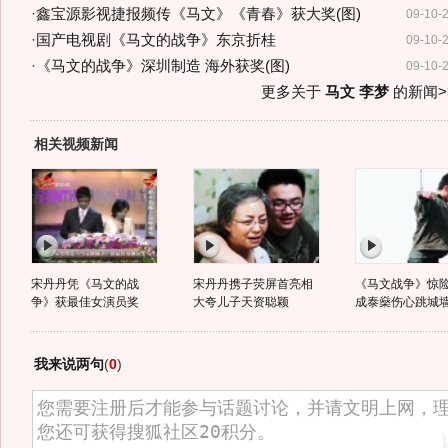
·
鑫宝源影视捷报频传《马文》《青春》获大奖(图)
09-10-
·
国产电视剧《马文的战争》东京折桂
09-10-
·
《马文的战争》深圳制造 海外获奖(图)
09-10-
更多关于
马文 李梦
的新闻>
相关视频新闻
宋丹丹凭《马文的战
宋丹丹携子荧屏首亮相
《马文战争》惊
争》获最佳女演员奖
大夸儿子天资聪颖
成泰燊伤心跳城
我来说两句
(
0
)