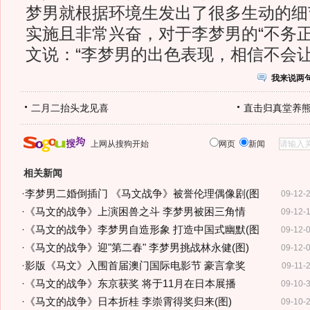
梦男就根据环境生发出了很多生动的细
实施且非常兴奋，对于李梦男的“不务正
文说：“李梦男的出色表现，相信不会
我来说两
二月二抬头龙见喜
直击归真堂养
上网从搜狗开始
网页
新闻
相关新闻
·
李梦男二婚倒插门 《马文战争》被誉伦理偶像剧(图
09-12-
·
《马文的战争》上演困兽之斗 李梦男被困三角情
09-12-
·
《马文的战争》李梦男自造形象 打造中国式幽默(图
09-12-
·
《马文的战争》迎"第二春" 李梦男挑战林永健(图)
09-12-
·
影版《马文》入围首届澳门国际电影节 豪言拿奖
09-11-
·
《马文的战争》东京获奖 将于11月在日本展播
09-10-
·
《马文的战争》日本折桂 李崇霄得奖归来(图)
09-10-