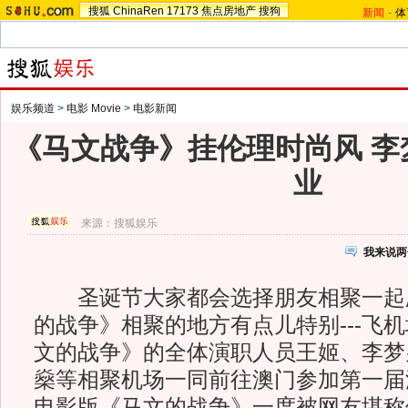
搜狐
ChinaRen
17173
焦点房地产
搜狗
新闻
-
体
娱乐频道
>
电影 Movie
>
电影新闻
《马文战争》挂伦理时尚风 李
业
来源：
搜狐娱乐
我来说两
圣诞节大家都会选择朋友相聚一起
的战争》相聚的地方有点儿特别---飞
文的战争》的全体演职人员王姬、李梦
燊等相聚机场一同前往澳门参加第一届
电影版《马文的战争》一度被网友堪称