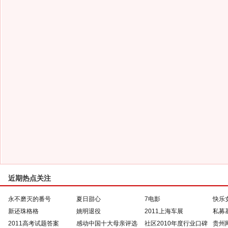
近期热点关注
永不磨灭的番号
夏日甜心
7电影
快乐
新还珠格格
姚明退役
2011上海车展
私募
2011高考试题答案
感动中国十大母亲评选
社区2010年度行业口碑
贵州