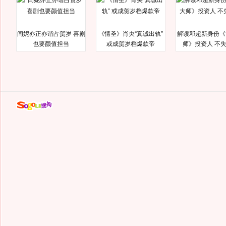
闫妮亦正亦谐占贺岁 喜剧
《情圣》肖央“真诚出轨”
解读邓超新身份《
也要颜值担当
或成贺岁档爆款帝
师》投资人 不