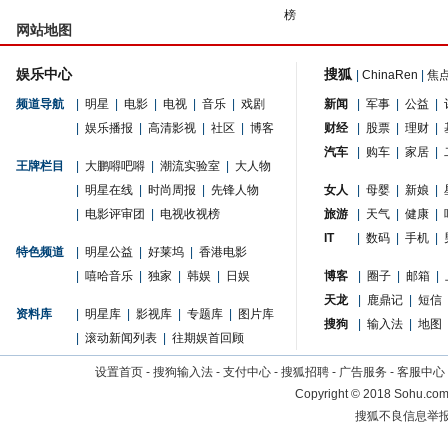
榜
网站地图
娱乐中心
搜狐
|
ChinaRen
|
焦
频道导航
|
明星
|
电影
|
电视
|
音乐
|
戏剧
新闻
|
军事
|
公益
|
|
娱乐播报
|
高清影视
|
社区
|
博客
财经
|
股票
|
理财
|
汽车
|
购车
|
家居
|
王牌栏目
|
大鹏嘚吧嘚
|
潮流实验室
|
大人物
|
明星在线
|
时尚周报
|
先锋人物
女人
|
母婴
|
新娘
|
|
电影评审团
|
电视收视榜
旅游
|
天气
|
健康
|
IT
|
数码
|
手机
|
特色频道
|
明星公益
|
好莱坞
|
香港电影
|
嘻哈音乐
|
独家
|
韩娱
|
日娱
博客
|
圈子
|
邮箱
|
天龙
|
鹿鼎记
|
短信
资料库
|
明星库
|
影视库
|
专题库
|
图片库
搜狗
|
输入法
|
地图
|
滚动新闻列表
|
往期娱首回顾
设置首页
-
搜狗输入法
-
支付中心
-
搜狐招聘
-
广告服务
-
客服中心
Copyright
©
2018 Sohu.com 
搜狐不良信息举