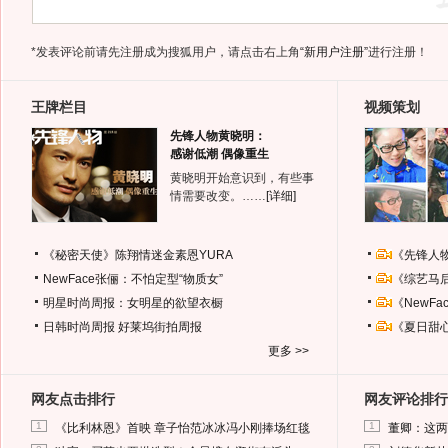
*发表评论前请先注册成为搜狐用户，请点击右上角
“新用户注册”
进行注册！
王牌栏目
视频策划
先锋人物黄晓明：
感谢低潮 偶像重生
黄晓明开始意识到，有些事
情需要改变。……
[详细]
《秘密天使》陈翔情迷金素恩YURA
《先锋人
NewFace张俪：不怕定型“物质女”
《综艺马
明星时尚周报：女明星的欲望衣橱
《NewF
日韩时尚周报
好莱坞街拍周报
《夏日甜
更多 >>
网友点击排行
网友评论排行
1
1
《比利林恩》首映 章子怡范冰冰冯小刚捧场红毯
董卿：这两