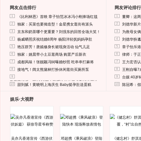
网友点击排行
网友评论排行
1
1
《比利林恩》首映 章子怡范冰冰冯小刚捧场红毯
董卿：这两
2
2
独家：买菜也要拗造型！金星携女逛街有派头
刘德华新片
3
3
京东和奶茶哪个更重要？刘强东的回答全场大笑！
为救母女俩
4
4
杨威晒照庆祝结婚8周年 杨阳洋轻抚妈妈孕肚
刘德华扮邋
5
5
艳压群芳！唐嫣修身长裙现身活动 仙气儿足
章子怡斥港
6
6
独家：姚晨带小土豆逛商场 购置产后新衣
律师：于正
7
7
成都风味！张靓颖冯轲曝婚纱照 吃串串打麻将
王力宏否认
8
8
接地气！阔太熊黛林打扮休闲逛街买厕所泵
王刚自曝7
9
9
台媒:40
马蓉离婚后，砸1000万人民币给媒体要求删掉这照片
10
10
甜到腻！黄晓明上海庆生 Baby挺孕肚送蛋糕
陈冠希：假
娱乐·大视野
吴亦凡香港宣传《西游伏
邓超携《乘风破浪》登陆
《健忘村》舒淇