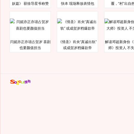
妖篇》 获徐导星爷称赞
快本 现场释放表情包
覆，“村”出自
闫妮亦正亦谐占贺岁 喜剧
《情圣》肖央“真诚出轨”
解读邓超新身份《
也要颜值担当
或成贺岁档爆款帝
师》投资人 不