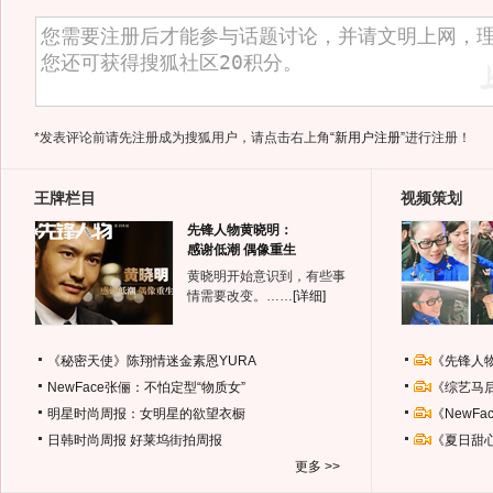
*发表评论前请先注册成为搜狐用户，请点击右上角
“新用户注册”
进行注册！
王牌栏目
视频策划
先锋人物黄晓明：
感谢低潮 偶像重生
黄晓明开始意识到，有些事
情需要改变。……
[详细]
《秘密天使》陈翔情迷金素恩YURA
《先锋人
NewFace张俪：不怕定型“物质女”
《综艺马
明星时尚周报：女明星的欲望衣橱
《NewF
日韩时尚周报
好莱坞街拍周报
《夏日甜
更多 >>