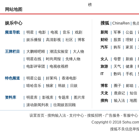
榜
网站地图
娱乐中心
搜狐
|
ChinaRen
|
焦
频道导航
|
明星
|
电影
|
电视
|
音乐
|
戏剧
新闻
|
军事
|
公益
|
|
娱乐播报
|
高清影视
|
社区
|
博客
财经
|
股票
|
理财
|
汽车
|
购车
|
家居
|
王牌栏目
|
大鹏嘚吧嘚
|
潮流实验室
|
大人物
|
明星在线
|
时尚周报
|
先锋人物
女人
|
母婴
|
新娘
|
|
电影评审团
|
电视收视榜
旅游
|
天气
|
健康
|
IT
|
数码
|
手机
|
特色频道
|
明星公益
|
好莱坞
|
香港电影
|
嘻哈音乐
|
独家
|
韩娱
|
日娱
博客
|
圈子
|
邮箱
|
天龙
|
鹿鼎记
|
短信
资料库
|
明星库
|
影视库
|
专题库
|
图片库
搜狗
|
输入法
|
地图
|
滚动新闻列表
|
往期娱首回顾
设置首页
-
搜狗输入法
-
支付中心
-
搜狐招聘
-
广告服务
-
客服中心
Copyright
©
2018 Sohu.com 
搜狐不良信息举