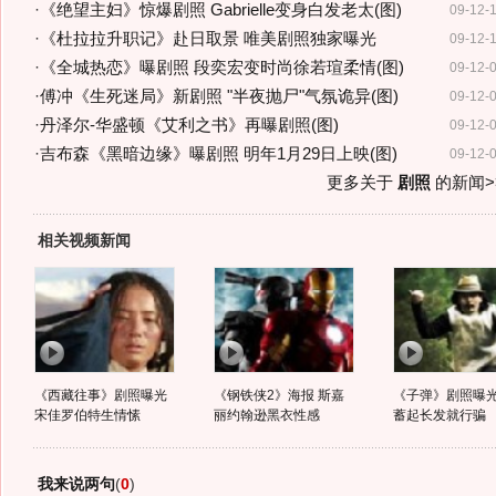
·
《绝望主妇》惊爆剧照 Gabrielle变身白发老太(图)
09-12-
·
《杜拉拉升职记》赴日取景 唯美剧照独家曝光
09-12-
·
《全城热恋》曝剧照 段奕宏变时尚徐若瑄柔情(图)
09-12-
·
傅冲《生死迷局》新剧照 "半夜抛尸"气氛诡异(图)
09-12-
·
丹泽尔-华盛顿《艾利之书》再曝剧照(图)
09-12-
·
吉布森《黑暗边缘》曝剧照 明年1月29日上映(图)
09-12-
更多关于
剧照
的新闻>
相关视频新闻
《西藏往事》剧照曝光
《钢铁侠2》海报 斯嘉
《子弹》剧照曝光
宋佳罗伯特生情愫
丽约翰逊黑衣性感
蓄起长发就行骗
我来说两句
(
0
)