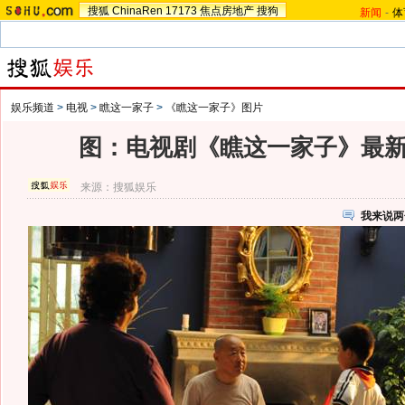
搜狐
ChinaRen
17173
焦点房地产
搜狗
新闻
-
体
娱乐频道
>
电视
>
瞧这一家子
>
《瞧这一家子》图片
图：电视剧《瞧这一家子》最新剧
来源：
搜狐娱乐
我来说两