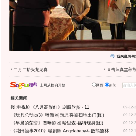
我来说两句
(
二月二抬头龙见喜
直击归真堂养
上网从搜狗开始
网页
新闻
相关新闻
·
图:电视剧《八月高粱红》剧照欣赏 - 11
09-12-
·
《玩具总动员3》曝新照 玩具将被扫地出门(图)
09-12-
·
《早晨的荣誉》首曝剧照 哈里森-福特现身(图)
09-12-
·
《花田囍事2010》曝剧照 Angelababy斗败熊黛林
09-12-