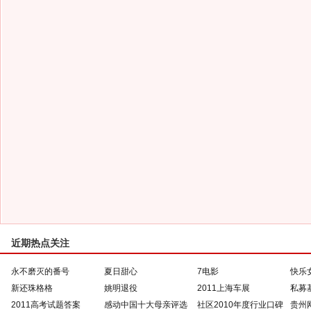
近期热点关注
永不磨灭的番号
夏日甜心
7电影
快乐
新还珠格格
姚明退役
2011上海车展
私募
2011高考试题答案
感动中国十大母亲评选
社区2010年度行业口碑
贵州