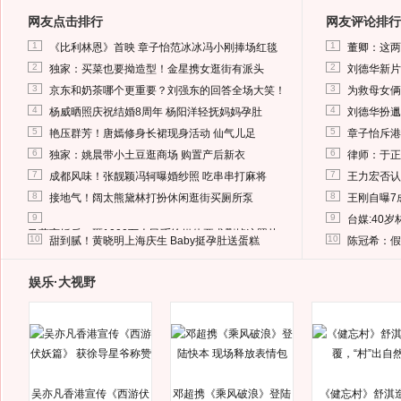
网友点击排行
网友评论排行
1
1
《比利林恩》首映 章子怡范冰冰冯小刚捧场红毯
董卿：这两
2
2
独家：买菜也要拗造型！金星携女逛街有派头
刘德华新片
3
3
京东和奶茶哪个更重要？刘强东的回答全场大笑！
为救母女俩
4
4
杨威晒照庆祝结婚8周年 杨阳洋轻抚妈妈孕肚
刘德华扮邋
5
5
艳压群芳！唐嫣修身长裙现身活动 仙气儿足
章子怡斥港
6
6
独家：姚晨带小土豆逛商场 购置产后新衣
律师：于正
7
7
成都风味！张靓颖冯轲曝婚纱照 吃串串打麻将
王力宏否认
8
8
接地气！阔太熊黛林打扮休闲逛街买厕所泵
王刚自曝7
9
9
台媒:40
马蓉离婚后，砸1000万人民币给媒体要求删掉这照片
10
10
甜到腻！黄晓明上海庆生 Baby挺孕肚送蛋糕
陈冠希：假
娱乐·大视野
吴亦凡香港宣传《西游伏
邓超携《乘风破浪》登陆
《健忘村》舒淇