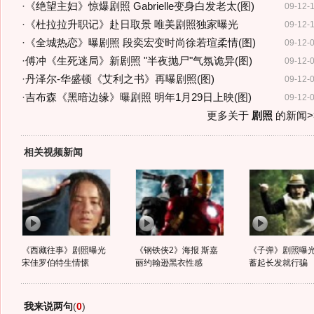
·
《绝望主妇》惊爆剧照 Gabrielle变身白发老太(图)
09-12-
·
《杜拉拉升职记》赴日取景 唯美剧照独家曝光
09-12-
·
《全城热恋》曝剧照 段奕宏变时尚徐若瑄柔情(图)
09-12-
·
傅冲《生死迷局》新剧照 "半夜抛尸"气氛诡异(图)
09-12-
·
丹泽尔-华盛顿《艾利之书》再曝剧照(图)
09-12-
·
吉布森《黑暗边缘》曝剧照 明年1月29日上映(图)
09-12-
更多关于
剧照
的新闻>
相关视频新闻
《西藏往事》剧照曝光
《钢铁侠2》海报 斯嘉
《子弹》剧照曝光
宋佳罗伯特生情愫
丽约翰逊黑衣性感
蓄起长发就行骗
我来说两句
(
0
)