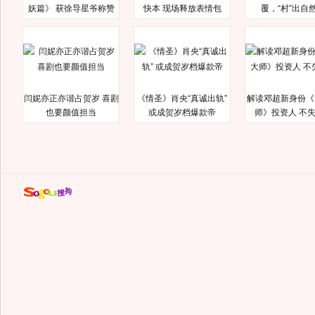
妖篇》 获徐导星爷称赞
快本 现场释放表情包
覆，“村”出自
闫妮亦正亦谐占贺岁 喜剧
《情圣》肖央“真诚出轨”
解读邓超新身份《
也要颜值担当
或成贺岁档爆款帝
师》投资人 不