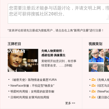
*发表评论前请先注册成为搜狐用户，请点击右上角
“新用户注册”
进行注册！
王牌栏目
视频策划
先锋人物黄晓明：
感谢低潮 偶像重生
黄晓明开始意识到，有些事
情需要改变。……
[详细]
《秘密天使》陈翔情迷金素恩YURA
《先锋人
NewFace张俪：不怕定型“物质女”
《综艺马
明星时尚周报：女明星的欲望衣橱
《NewF
日韩时尚周报
好莱坞街拍周报
《夏日甜
更多 >>