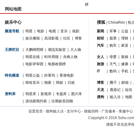
榜
网站地图
娱乐中心
搜狐
|
ChinaRen
|
焦
频道导航
|
明星
|
电影
|
电视
|
音乐
|
戏剧
新闻
|
军事
|
公益
|
|
娱乐播报
|
高清影视
|
社区
|
博客
财经
|
股票
|
理财
|
汽车
|
购车
|
家居
|
王牌栏目
|
大鹏嘚吧嘚
|
潮流实验室
|
大人物
|
明星在线
|
时尚周报
|
先锋人物
女人
|
母婴
|
新娘
|
|
电影评审团
|
电视收视榜
旅游
|
天气
|
健康
|
IT
|
数码
|
手机
|
特色频道
|
明星公益
|
好莱坞
|
香港电影
|
嘻哈音乐
|
独家
|
韩娱
|
日娱
博客
|
圈子
|
邮箱
|
天龙
|
鹿鼎记
|
短信
资料库
|
明星库
|
影视库
|
专题库
|
图片库
搜狗
|
输入法
|
地图
|
滚动新闻列表
|
往期娱首回顾
设置首页
-
搜狗输入法
-
支付中心
-
搜狐招聘
-
广告服务
-
客服中心
Copyright
©
2018 Sohu.com 
搜狐不良信息举