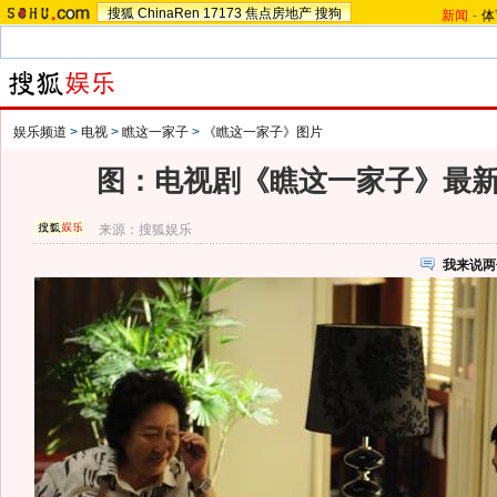
搜狐
ChinaRen
17173
焦点房地产
搜狗
新闻
-
体
娱乐频道
>
电视
>
瞧这一家子
>
《瞧这一家子》图片
图：电视剧《瞧这一家子》最新剧
来源：
搜狐娱乐
我来说两