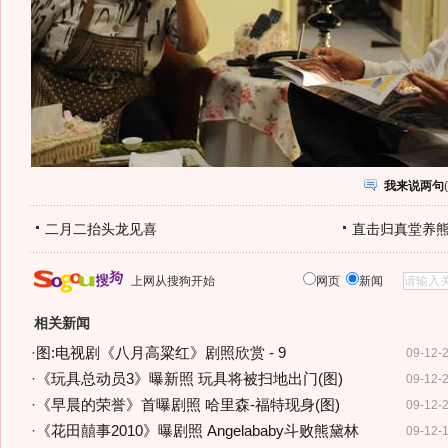
我来说两句
(
二月二抬头龙见喜
直击归真堂养
上网从搜狗开始
网页
新闻
相关新闻
·
图:电视剧《八月高粱红》剧照欣赏 - 9
09-12-
·
《玩具总动员3》曝新照 玩具将被扫地出门(图)
09-12-
·
《早晨的荣誉》首曝剧照 哈里森-福特现身(图)
09-12-
·
《花田囍事2010》曝剧照 Angelababy斗败熊黛林
09-12-