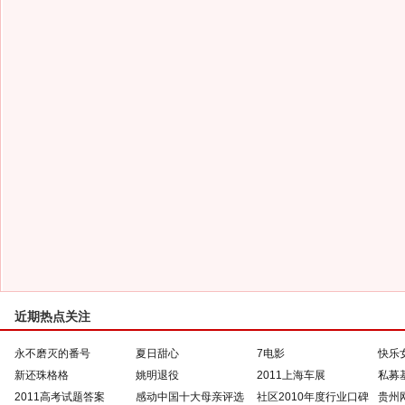
近期热点关注
永不磨灭的番号
夏日甜心
7电影
快乐
新还珠格格
姚明退役
2011上海车展
私募
2011高考试题答案
感动中国十大母亲评选
社区2010年度行业口碑
贵州