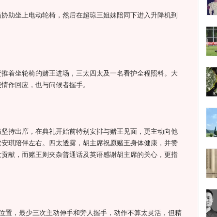
助坐上电动轮椅，然后在超琼三姐妹陪同下进入升降机到
着坐轮椅的赌王进场，三太四太及一名看护全程照料。大
表情作回应，也与问候者握手。
持出席，在典礼开始前特别安排与赌王见面，更主动向他
梁安琪陪伴左右。四太透露，胡主席祝愿赌王身体健康，并赞
大贡献，而赌王则夹杂普通话及英语感谢胡主席的关心，更指
置，最少三次主动伸手和旁人握手，动作不算太灵活，但精