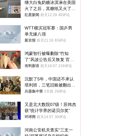
继大白兔奶糖冰淇淋在美国
火了之后，其糖纸又火了！
海外博主盛赞：平面设计经
红星新闻
前天12:28
40评论
典之作
WTT横滨冠军赛：国乒男
单无缘八强
新京报
前天21:16
65评论
鸿蒙智行被曝删除“竹知
了”风波公告后又恢复 官媒
曾力挺：劝华为要大度的，
有料新语
前天16:07
216评论
你们适不适合？
沉默了5年，中国还不承认
塔利班，三笔旧账被翻出，
最大风险出现
兵器集中营
3天前
29评论
又是北大数院07级！苏炜杰
获“统计学界的诺贝尔奖”
环球网
前天14:57
30评论
河南公安机关查实“三支一