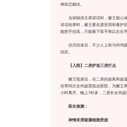
神状态颇佳。
当胡锦涛主席讲话时，赌王留心倾听
讲话拍掌时，赌王要在梁安琪和看护
能把手抬高，只能垂下双手将以左右
仪式结束后，不少人上前与何鸿燊打
回应。
【入院】二房护送三房打点
赌王抵港后，在二房的超凤和超蕸护
珍带同次女何超莲抵达医院，为赌王再
小时离开。晚上7时多，二房长女何超
医生推测：
神情呆滞疑脑细胞受损