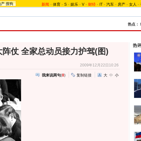
地产
搜狗
新闻
-
体育
-
S
-
娱乐
-
V
-
财经
-
IT
-
汽车
-
房产
-
女人
-
热点：
热
阵仗 全家总动员接力护驾(图)
2009年12月22日10:26
我来说两句
(
0
)
复制链接
大
中
小