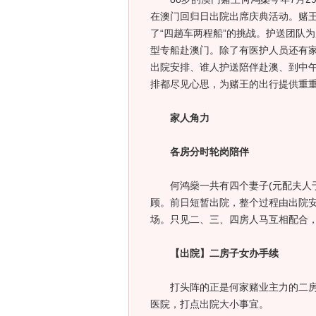
在澳门回归日出院出席庆典活动。赌
了“四趟车两程船”的挑战。护送团队
型专船赴澳门。除了有医护人员还有
出院安排、谁人护送陪伴赴澳、到中
排都尽见心思，为赌王的出行提供重
家人角力
各房分时轮岗陪伴
何鸿燊一共有四个妻子(元配夫人于2
顾。前日短暂出院，整个过程由出院
场。只见二、三、四房人马互相配合
【出院】二房子女办手续
打头阵的正是何家赌业主力的二房子
医院，打点出院大小事宜。