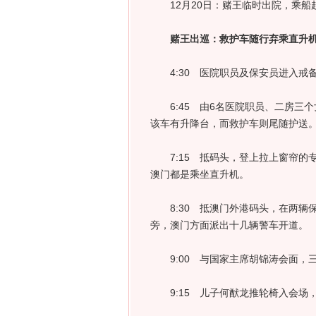
12月20日：赌王临时出院，乘船
赌王出巡：救护车随行弃乘直升
4:30 医院职员及保安员进入戒
6:45 由6名医院职员、二房三
该车有升降台，而救护车则尾随护送
7:15 抵码头，登上拉上窗帘的
澳门都是乘坐直升机。
8:30 抵澳门外港码头，在两辆
旁，澳门方面派出十几辆警车开道。
9:00 与国家主席胡锦涛会面，
9:15 儿子何猷龙推轮椅入会场