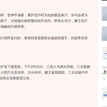
，曾伸手抹眼，看护也不时为他抹眼及抹汗。当与会者为
协助下，才能做出较明显的拍手动作。即使出尽力，赌王也不
手指触动代替鼓掌。
招呼及问好，香港特首曾荫权伉俪趋前握手，何面带笑容
送下返医院。下午1时15分，三房人马再次亮相，三太陈婉
入院打点及安排。15分钟后，赌王返抵医院。三太逗留约半
琼再次现身探望父亲。