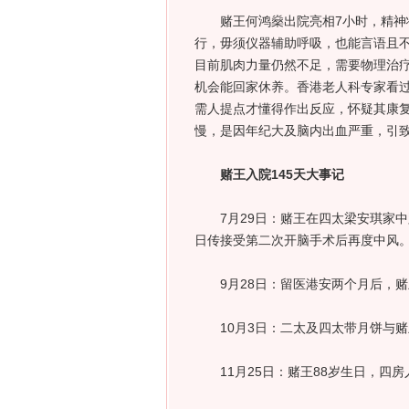
赌王何鸿燊出院亮相7小时，精神状
行，毋须仪器辅助呼吸，也能言语且
目前肌肉力量仍然不足，需要物理治疗
机会能回家休养。香港老人科专家看
需人提点才懂得作出反应，怀疑其康
慢，是因年纪大及脑内出血严重，引
赌王入院145天大事记
7月29日：赌王在四太梁安琪家中跌
日传接受第二次开脑手术后再度中风
9月28日：留医港安两个月后，赌
10月3日：二太及四太带月饼与赌
11月25日：赌王88岁生日，四房