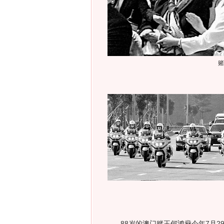
赌
88岁的澳门赌王
何鸿燊
今年7月