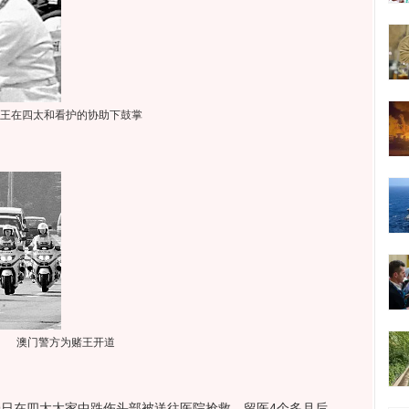
王在四太和看护的协助下鼓掌
澳门警方为赌王开道
29日在四太太家中跌伤头部被送往医院抢救，留医4个多月后，