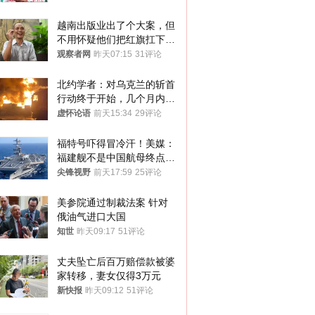
越南出版业出了个大案，但
不用怀疑他们把红旗扛下去
的决心
观察者网
昨天07:15
31评论
北约学者：对乌克兰的斩首
行动终于开始，几个月内乌
将投降
虚怀论语
前天15:34
29评论
福特号吓得冒冷汗！美媒：
福建舰不是中国航母终点，
而是新起点！
尖锋视野
前天17:59
25评论
美参院通过制裁法案 针对
俄油气进口大国
知世
昨天09:17
51评论
丈夫坠亡后百万赔偿款被婆
家转移，妻女仅得3万元
新快报
昨天09:12
51评论