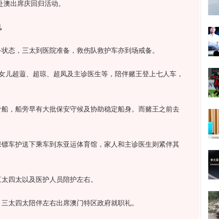
赴澳出席庆回归活动。
机
备状态，三太到医院准备，救伤队救护车亦到场戒备。
个女儿超蕸、超琼、超凤及主诊医生等，陪伴赌王登上七人车，
。
专船，船旁早有大批保安守候及协助稳定船身。而赌王之前去
保镖车护送下乘车到东亚运体育馆，家人和主诊医生则紧伴其
三太四太以及医护人员陪护左右。
，三太四太陪伴左右出席澳门特区政府就职礼。