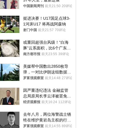
37年人生，最新进展
中国新闻周刊
前天21:50
20评论
挺进决赛！U17国足点球3-
1河床U17 将再战阿森纳
射门中国
前天21:57
70评论
或重回超强台风级！“白海
豚”云系面积，比6个广东还
大！深圳官方：注意这件事
南方都市报
前天23:55
39评论
美媒帮中国数出2850枚导
弹，一对比伊朗这组数据，
发现出大事了
罗富强观察室
前天14:48
27评论
因严重违纪违法 金融监管
总局原局长李云泽被罢免全
国人大代表
经济观察报
前天16:24
112评论
去年八月，两位海警战士牺
牲在维护黄岩岛主权的行动
中
罗富强观察室
前天14:55
89评论