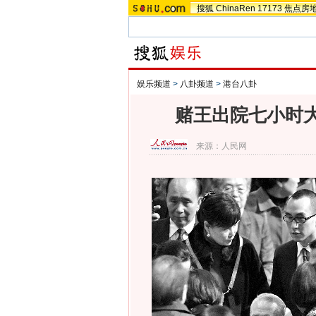
搜狐
ChinaRen
17173
焦点房
娱乐频道
>
八卦频道
>
港台八卦
赌王出院七小时大
来源：
人民网