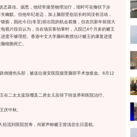
态甚佳。据悉，他经常接受物理治疗，现时可在搀扶下步
不失幽默。但他年纪老迈，加上脑部受创后长时间没有活动，
锻炼，因此今日(冬至)前出院的机会甚微，但农历新年前很大
过电视片段后认为，当在场宾客拍掌时，入院已4个月多的赌王
复进度不够理想。香港中文大学脑科教授估计赌王的康复进度
致脑细胞死亡。
倒撞伤头部，被送往港安医院接受脑部手术放瘀血。8月12
。
王在二太太蓝琼缨及二房女儿安排下转送养和医院治疗。
王庆中秋。
人轮流到医院贺寿，何家声称赌王曾浅尝生日蛋糕。