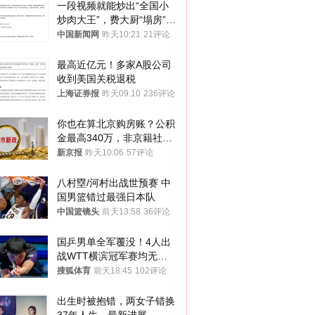
一段视频就能炒出“全国小
炒肉大王”，费大厨“塌房”了
吗？
中国新闻网
昨天10:21
21评论
最高近亿元！多家A股公司
收到美国关税退税
上海证券报
昨天09:10
236评论
你也在算北京购房账？公积
金最高340万，非京籍社保
1年
新京报
昨天10:06
57评论
八村塁/河村出战世预赛 中
国男篮错过最强日本队
中国篮镜头
前天13:58
36评论
国乒男单全军覆没！4人出
战WTT横滨冠军赛均无缘
八强
搜狐体育
前天18:45
102评论
出生时被抱错，两女子错换