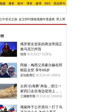
视频
-
播客
-
邮件
-
博客
-
微博
-
BBS
-
我说两句
红牛音乐之旅
金立特约搜狐视频年度盛典
男人帮
评榜
俄罗斯女首富的商业帝国正
被乌克兰炸毁
知世
昨天20:27
51评论
阿媒：梅西父亲豪尔赫在阿
根廷去世 享年68岁
足坛欧美汇
昨天18:49
29评论
台风“白海豚”来临，浙江一
家四口走在海边堤坝上，其
中9岁男孩被巨浪卷入海
三湘都市报
昨天16:32
156评论
中，搜救仍在进行
俄媒终于公开质问！打了乌