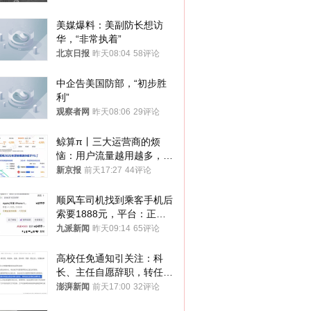
美媒爆料：美副防长想访
华，“非常执着”
北京日报
昨天08:04
58评论
中企告美国防部，“初步胜
利”
观察者网
昨天08:06
29评论
鲸算π丨三大运营商的烦
恼：用户流量越用越多，收
入却越来越少
新京报
前天17:27
44评论
顺风车司机找到乘客手机后
索要1888元，平台：正和
司机沟通协商
九派新闻
昨天09:14
65评论
高校任免通知引关注：科
长、主任自愿辞职，转任思
政辅导员
澎湃新闻
前天17:00
32评论