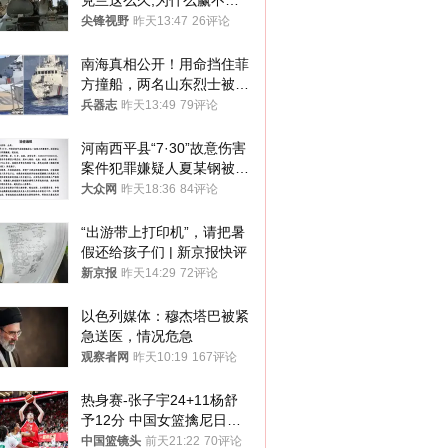
克兰这么久,为什么赢不了?
答案令人沉默
尖锋视野
昨天13:47
26评论
南海真相公开！用命挡住菲
方撞船，两名山东烈士被授
武警最高荣誉
兵器志
昨天13:49
79评论
河南西平县“7·30”故意伤害
案件犯罪嫌疑人夏某钢被抓
获
大众网
昨天18:36
84评论
“出游带上打印机”，请把暑
假还给孩子们 | 新京报快评
新京报
昨天14:29
72评论
以色列媒体：穆杰塔巴被紧
急送医，情况危急
观察者网
昨天10:19
167评论
热身赛-张子宇24+11杨舒
予12分 中国女篮擒尼日利
亚
中国篮镜头
前天21:22
70评论