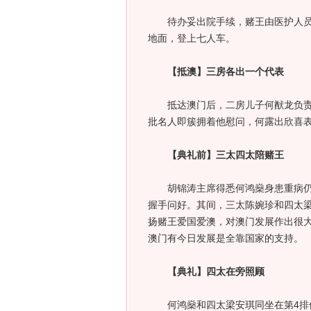
待办妥出院手续，赌王由医护人员协
地面，登上七人车。
【抵澳】三房各出一个代表
抵达澳门后，二房儿子何猷龙负责推
批名人即簇拥着他慰问，何露出欣喜
【典礼前】三太四太陪赌王
胡锦涛主席得悉何鸿燊身患重病仍坚
握手问好。其间，三太陈婉珍和四太
扬赌王爱国爱澳，对澳门发展作出很
澳门有今日发展是全靠国家的支持。
【典礼】四太在旁照顾
何鸿燊和四太梁安琪同坐在第4排位