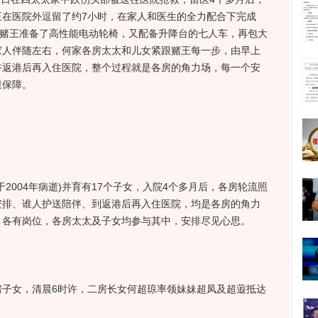
王在医院外逗留了约7小时，在家人和医生的全力配合下完成
为赌王准备了高性能电动轮椅，又配备升降台的七人车，再包大
家人伴随左右，何家各房太太和儿女紧跟赌王每一步，由早上
午返港后再入住医院，整个过程就是各房的角力场，每一个安
重保障。
004年病逝)并育有17个子女，入院4个多月后，各房轮流照
安排、谁人护送陪伴、到返港后再入住医院，均是各房的角力
，各有岗位，各房太太及子女均参与其中，安排尽见心思。
女，清晨6时许，二房长女何超琼率领妹妹超凤及超蕸抵达