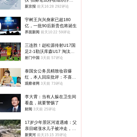
扶”招募笔试存在组织作弊
犯罪行为
新京报
前天16:28
292评论
宇树王兴兴身家已超180
亿，一批90后新贵也将诞生
界面新闻
前天10:22
59评论
三连胜！赵松源传射U17国
足2-1勒沃库森U17 淘汰赛
将战河床
射门中国
3天前
57评论
泰国女公务员精致妆容爆
红，本人回应批评：不喜欢
就别看
观察者网
3天前
73评论
李大霄：当有人躲在卫生间
看盘，就要警惕了
财闻
3天前
25评论
17岁少年景区河道遇难：父
亲目睹涨水儿子被冲走，当
地排除上游泄洪，家属盼厘
新黄河
前天15:15
35评论