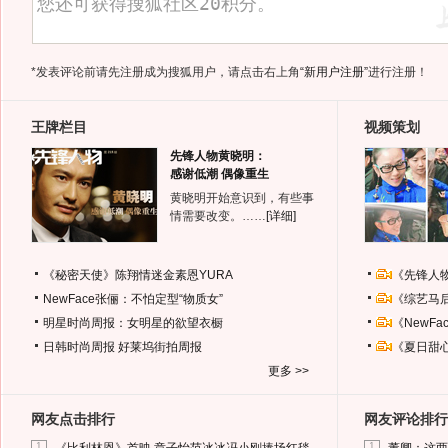
*发表评论前请先注册成为搜狐用户，请点击右上角
“新用户注册”
进行注册！
王牌栏目
视频策划
先锋人物黄晓明：
感谢低潮 偶像重生
黄晓明开始意识到，有些事
情需要改变。……
[详细]
《秘密天使》陈翔情迷金素恩YURA
《先锋人
NewFace张俪：不怕定型“物质女”
《综艺马
明星时尚周报：女明星的欲望衣橱
《NewF
日韩时尚周报
好莱坞街拍周报
《夏日甜
更多 >>
网友点击排行
网友评论排行
1
1