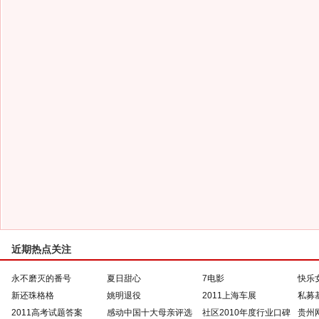
近期热点关注
永不磨灭的番号
夏日甜心
7电影
快乐
新还珠格格
姚明退役
2011上海车展
私募
2011高考试题答案
感动中国十大母亲评选
社区2010年度行业口碑
贵州