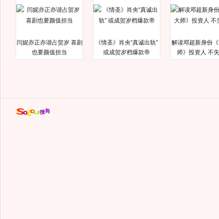
闫妮亦正亦谐占贺岁 喜剧
《情圣》肖央“真诚出轨”
解读邓超新身份《
也要颜值担当
或成贺岁档爆款帝
师》投资人 不