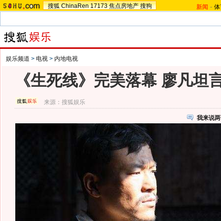
搜狐
ChinaRen
17173
焦点房地产
搜狗
新闻
-
体
娱乐频道
>
电视
>
内地电视
《生死线》完美落幕 廖凡坦
来源：
搜狐娱乐
我来说两