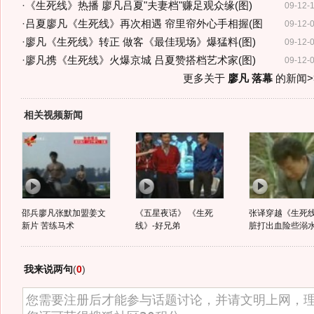
·
《生死线》热播 廖凡吕夏"夫妻档"赚足观众缘(图)
09-12-
·
吕夏廖凡《生死线》再次相遇 帘里帘外心手相握(图
09-12-
·
廖凡《生死线》转正 做客《最佳现场》爆猛料(图)
09-12-
·
廖凡携《生死线》火爆京城 吕夏赞搭档艺术家(图)
09-12-
更多关于
廖凡 落幕
的新闻>
相关视频新闻
邵兵廖凡张默加盟姜文
《五星夜话》 《生死
张译穿越《生死线
新片 苦练马术
线》-好兄弟
脏打出血险些溺
我来说两句
(
0
)