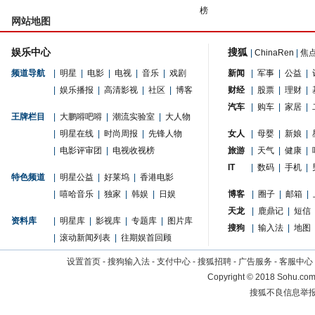
榜
网站地图
娱乐中心
搜狐
|
ChinaRen
|
焦
频道导航
|
明星
|
电影
|
电视
|
音乐
|
戏剧
新闻
|
军事
|
公益
|
|
娱乐播报
|
高清影视
|
社区
|
博客
财经
|
股票
|
理财
|
汽车
|
购车
|
家居
|
王牌栏目
|
大鹏嘚吧嘚
|
潮流实验室
|
大人物
|
明星在线
|
时尚周报
|
先锋人物
女人
|
母婴
|
新娘
|
|
电影评审团
|
电视收视榜
旅游
|
天气
|
健康
|
IT
|
数码
|
手机
|
特色频道
|
明星公益
|
好莱坞
|
香港电影
|
嘻哈音乐
|
独家
|
韩娱
|
日娱
博客
|
圈子
|
邮箱
|
天龙
|
鹿鼎记
|
短信
资料库
|
明星库
|
影视库
|
专题库
|
图片库
搜狗
|
输入法
|
地图
|
滚动新闻列表
|
往期娱首回顾
设置首页
-
搜狗输入法
-
支付中心
-
搜狐招聘
-
广告服务
-
客服中心
Copyright
©
2018 Sohu.com 
搜狐不良信息举