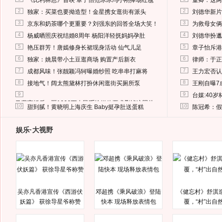
《比利林恩》首映 章子怡范冰冰冯小刚捧场红毯
董卿：这两
2
2
独家：买菜也要拗造型！金星携女逛街有派头
刘德华新片
3
3
京东和奶茶哪个更重要？刘强东的回答全场大笑！
为救母女俩
4
4
杨威晒照庆祝结婚8周年 杨阳洋轻抚妈妈孕肚
刘德华扮邋
5
5
艳压群芳！唐嫣修身长裙现身活动 仙气儿足
章子怡斥港
6
6
独家：姚晨带小土豆逛商场 购置产后新衣
律师：于正
7
7
成都风味！张靓颖冯轲曝婚纱照 吃串串打麻将
王力宏否认
8
8
接地气！阔太熊黛林打扮休闲逛街买厕所泵
王刚自曝7
9
9
台媒:40
马蓉离婚后，砸1000万人民币给媒体要求删掉这照片
10
10
甜到腻！黄晓明上海庆生 Baby挺孕肚送蛋糕
陈冠希：假
娱乐·大视野
吴亦凡香港宣传《西游伏
邓超携《乘风破浪》登陆
《健忘村》舒淇
妖篇》 获徐导星爷称赞
快本 现场释放表情包
覆，“村”出自