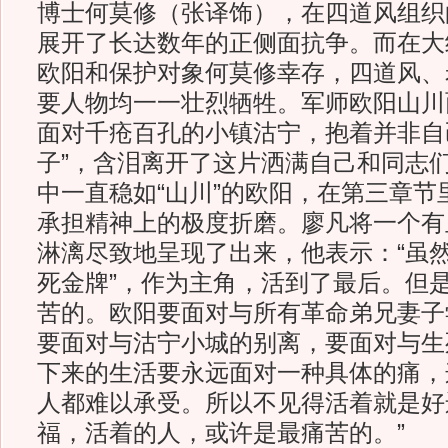
博士何莫修（张译饰），在四道风组织
展开了长达数年的正侧面抗争。而在大
欧阳和保护对象何莫修幸存，四道风、
要人物均一一壮烈牺牲。军师欧阳山川
面对千疮百孔的小镇沽宁，抱着并非自
子”，含泪离开了这片洒满自己和同志
中一直稳如“山川”的欧阳，在第三章节
承担精神上的极度折磨。廖凡将一个有
淋漓尽致地呈现了出来，他表示：“虽然
死金牌”，作为主角，活到了最后。但
苦的。欧阳要面对与所有革命弟兄妻子
要面对与沽宁小城的别离，要面对与生
下来的生活要永远面对一种具体的痛，
人都难以承受。所以不见得活着就是好
福，活着的人，或许是最痛苦的。”