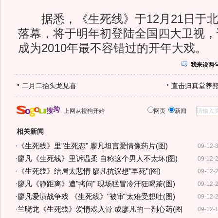
据悉，《生死线》于12月21日于北
落幕，将于明年初登陆全国四大卫视，
成为2010年最不容错过的开年大戏。
我来说两
二月二抬头龙见喜
直击归真堂养
上网从搜狗开始
网页
新闻
相关新闻
·
《生死线》里"生死恋" 廖凡坦言爱情像药片(图)
09-12-
·
廖凡《生死线》里诉温柔 自称这个男人不太坏(图)
09-12-
·
《生死线》结局太悲情 廖凡抗议想"早死"(图)
09-12-
·
廖凡《静距离》遭"拷问" 现场猛冒冷汗狂喝茶(图)
09-12-
·
廖凡爱演战争戏 《生死线》"被审"太难受想吐(图)
09-12-
·
兰晓龙《生死线》爱情戏入骨 成廖凡的一剂心药(图
09-12-