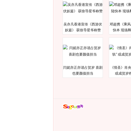
吴亦凡香港宣传《西游伏
邓超携《乘风
妖篇》 获徐导星爷称赞
快本 现场
闫妮亦正亦谐占贺岁 喜剧
《情圣》肖央
也要颜值担当
或成贺岁