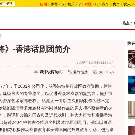
地产
搜狗
新闻
-
体育
-
S
-
娱乐
-
V
-
财经
-
IT
-
汽车
-
房产
-
女人
-
热点：
态
热
将》-香港话剧团简介
2009年12月17日17:54
我来说两句
(
0
)
复制链接
大
中
小
7年，于2001年公司化，获香港特别行政区政府资助，并注
，规模最大的专业剧团，以促进观众对戏剧的鉴赏力，提升市
为资深艺术家陈敢权。 话剧团一向以主流剧场制作为艺术定
示话剧团演绎多元题材与不同风格作品的实力和不断创新的探
作，翻译和改编外国古典及近代戏剧，并大力推动和发展香港
出超过240个中外古今经典名剧及本地原创剧目。演出以粤语
话剧团亦积极推动戏剧教育和安排不同的外展教育活动，包括举