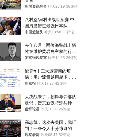
警告”？
新闻资讯综合
昨天20:19
38评论
八村塁/河村出战世预赛 中
国男篮错过最强日本队
中国篮镜头
昨天13:58
30评论
去年八月，两位海警战士牺
牲在维护黄岩岛主权的行动
中
罗富强观察室
昨天14:55
26评论
鲸算π丨三大运营商的烦
恼：用户流量越用越多，收
入却越来越少
新京报
昨天17:27
42评论
大决战来了，朝鲜导弹部队
赴俄，普京新设特殊兵种，
76岁老将扛旗
虚怀论语
昨天10:28
26评论
高志凯：这次去美国，我听
到了一些令人十分惊讶的消
息
观察者网
昨天08:47
52评论