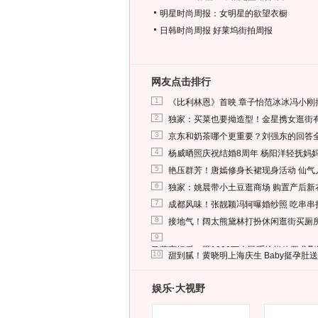
明星时尚周报：女明星的欲望衣橱
日韩时尚周报
好莱坞街拍周报
网友点击排行
1
《比利林恩》首映 章子怡范冰冰冯小刚
2
独家：买菜也要拗造型！金星携女逛街
3
京东和奶茶哪个更重要？刘强东的回答
4
杨威晒照庆祝结婚8周年 杨阳洋轻抚妈
5
艳压群芳！唐嫣修身长裙现身活动 仙气
6
独家：姚晨带小土豆逛商场 购置产后新
7
成都风味！张靓颖冯轲曝婚纱照 吃串串
8
接地气！阔太熊黛林打扮休闲逛街买厕
9
马蓉离婚后，砸1000万人民币给媒体要求
10
甜到腻！黄晓明上海庆生 Baby挺孕肚
娱乐·大视野