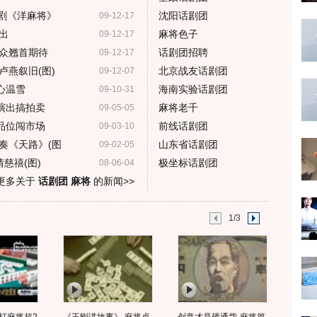
剧《洋麻将》
沈阳话剧团
09-12-17
出
麻将色子
09-12-17
众翘首期待
话剧团招聘
09-12-17
卢燕叙旧(图)
北京战友话剧团
09-12-07
心温雪
海南实验话剧团
09-10-31
演出搞拍卖
麻将老千
09-05-05
品位闯市场
前线话剧团
09-03-10
奏《天路》(图
山东省话剧团
09-02-05
慈禧(图)
极坐标话剧团
08-06-04
更多关于
话剧团 麻将
的新闻>>
1/3