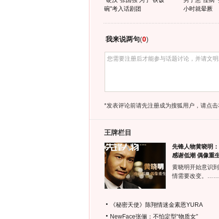
"硬汉"张国强 为了"铁饭
男子患"怪病"
碗"考入话剧团
小时就晕厥
我来说两句
(
0
)
*发表评论前请先注册成为搜狐用户，请点击
王牌栏目
先锋人物黄晓明：
感谢低潮 偶像重
黄晓明开始意识到
情需要改变。……
《秘密天使》陈翔情迷金素恩YURA
NewFace张俪：不怕定型“物质女”