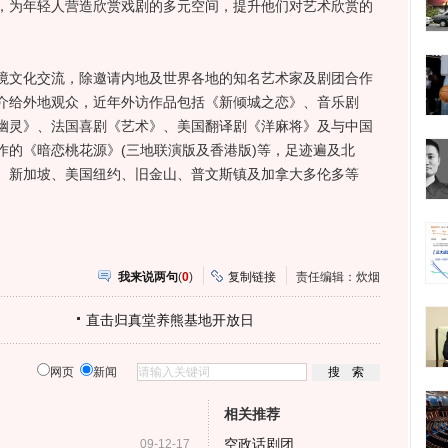
，为年轻人营造欣赏戏剧的多元空间，提升他们对艺术欣赏的
文化交流，除邀请内地及世界各地的知名艺术家及剧团合作
介给外地观众，近年外访作品包括《新倾城之恋》、音乐剧
幽灵》、法国喜剧《艺术》、美国翻译剧《洋麻将》及与中国
作的《暗恋桃花源》(三地联演版及香港版)等，足迹遍及北
、新加坡、美国纽约、旧金山、普文斯镇及加拿大多伦多等
我来说两句
(
0
)
复制链接
责任编辑：炊烟
直击归真堂养熊基地开放日
网页
新闻
相关推荐
空政话剧团
09-12-17