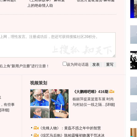
 打麻将超2
《王刚讲故事》 麻将桌
创意才是硬通货-麻将篇
上的绝命情人劫
设为辩论话题
右上角
“新用户注册”
进行注册！
视频策划
《大鹏嘚吧嘚》416期
生
杨丽萍提菜篮逛车展 时尚
，有些事
与村姑仅一线之隔…
[详细]
[详细]
《先锋人物》：黄磊不惑之年中的智慧
《综艺马后炮》陈柏霖曝初吻属于范冰冰