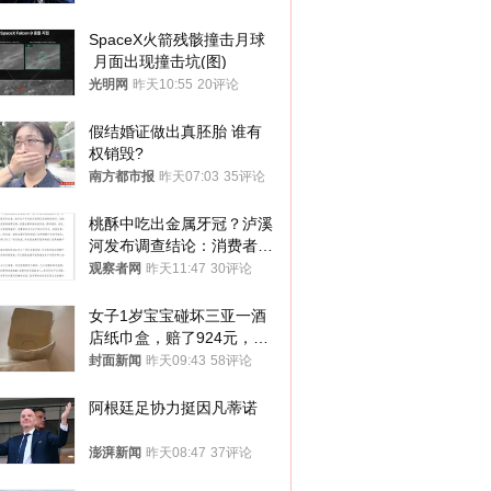
SpaceX火箭残骸撞击月球
 月面出现撞击坑(图)
光明网
昨天10:55
20评论
假结婚证做出真胚胎 谁有
权销毁?
南方都市报
昨天07:03
35评论
桃酥中吃出金属牙冠？泸溪
河发布调查结论：消费者已
澄清，所发视频情况不属实
观察者网
昨天11:47
30评论
女子1岁宝宝碰坏三亚一酒
店纸巾盒，赔了924元，发
帖吐槽后酒店退还一半的
封面新闻
昨天09:43
58评论
钱，当地市监局回应
阿根廷足协力挺因凡蒂诺
澎湃新闻
昨天08:47
37评论