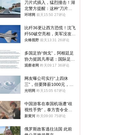
刀片式插入，猛烈撞击！湖
北警方提醒：这种“刀片超
车”，太危险了
环球网
前天15:50
27评论
比歼36更让西方恐慌！沈飞
歼50破空亮相，美军没攻克
的技术被拿下
尖锋视野
前天13:31
26评论
多国足协“倒戈”，阿根廷足
协力挺因凡蒂诺：国际足联
今后应继续在其领导下前行
观察者网
昨天09:17
36评论
网友曝公司实行“上四休
三”，但要降薪1000元，不
接受只能辞职
光明网
昨天15:05
67评论
中国游客在泰国机场遭“歧
视性手势”，泰方责令全面
调查，对责任人采取最严厉
新黄河
昨天09:00
75评论
处分
俄罗斯政客逃往法国 此前