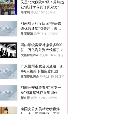
又是北大数院07级！苏炜杰
获“统计学界的诺贝尔奖”
环球网
昨天14:57
30评论
河南省人社厅回应“带薪错
峰休假通知”引关注：表述
不够准确，待修改后印发
界面新闻
昨天15:41
38评论
国内顶级富豪补缴最多500
亿，万亿海外资产难藏了？
大猫财经Pro
昨天09:16
46评论
广东雷州市联合调查组：涉
事6人被给予相应党纪政务
处分和组织处理
新闻资讯综合
昨天18:30
98评论
河南公安机关查实“三支一
扶”招募笔试存在组织作弊
犯罪行为
新京报
昨天16:28
290评论
泰国女公务员精致妆容爆