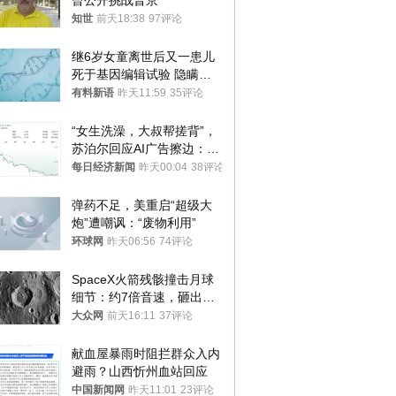
曾公开挑战普京
知世
前天18:38
97评论
继6岁女童离世后又一患儿
死于基因编辑试验 隐瞒一
年才对外披露
有料新语
昨天11:59
35评论
“女生洗澡，大叔帮搓背”，
苏泊尔回应AI广告擦边：视
频全下架，已强化内容管理
每日经济新闻
昨天00:04
38评论
与审核
弹药不足，美重启“超级大
炮”遭嘲讽：“废物利用”
环球网
昨天06:56
74评论
SpaceX火箭残骸撞击月球
细节：约7倍音速，砸出直
径约30米撞击坑
大众网
前天16:11
37评论
献血屋暴雨时阻拦群众入内
避雨？山西忻州血站回应
中国新闻网
昨天11:01
23评论