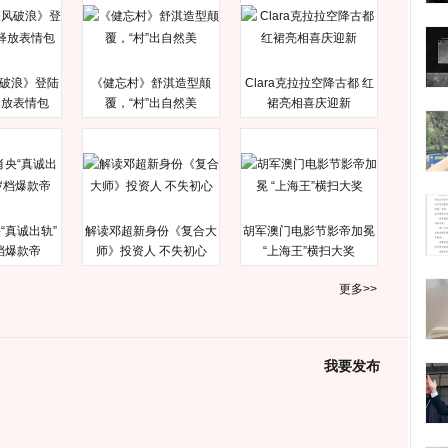
破浪》登陆
《健忘村》舒淇造型颠
Clara克拉拉空降古都 红
释放表情包
覆，“村”出自然美
裙亮相喜庆迎新
“真诚出轨”
解读邓超新身份《复合大
胡军澳门电影节影帝加冕
档爆款帝
师》投资人 不失初心
“上海王”横扫大奖
更多>>
我要发布