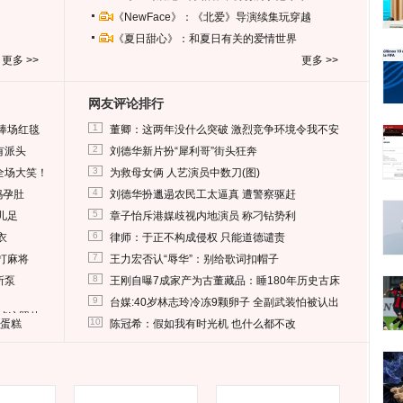
《NewFace》：《北爱》导演续集玩穿越
《夏日甜心》：和夏日有关的爱情世界
更多 >>
更多 >>
网友评论排行
1
捧场红毯
董卿：这两年没什么突破 激烈竞争环境令我不安
2
有派头
刘德华新片扮“犀利哥”街头狂奔
3
全场大笑！
为救母女俩 人艺演员中数刀(图)
4
妈孕肚
刘德华扮邋遢农民工太逼真 遭警察驱赶
5
儿足
章子怡斥港媒歧视内地演员 称刁钻势利
6
衣
律师：于正不构成侵权 只能道德谴责
7
打麻将
王力宏否认“辱华”：别给歌词扣帽子
8
所泵
王刚自曝7成家产为古董藏品：睡180年历史古床
9
台媒:40岁林志玲冷冻9颗卵子 全副武装怕被认出
删掉这照片
10
送蛋糕
陈冠希：假如我有时光机 也什么都不改