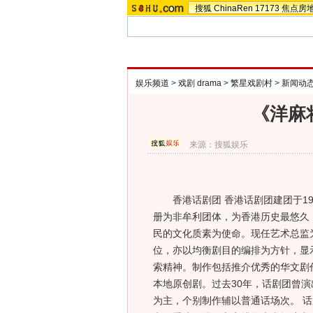
搜狐
ChinaRen
17173
焦点房
娱乐频道
>
戏剧 drama
>
繁星戏剧村
>
新闻动
《洋麻
来源：
搜狐娱乐
香港话剧团 香港话剧团建团于197
册为非牟利团体，为香港历史最悠久
民的文化质素为使命。现任艺术总监
位，亦以均衡剧目的编排为方针，显
索精神。制作包括推介优秀的华文剧
本地原创剧。过去30年，话剧团曾演
为主，个别制作辅以普通话场次。 