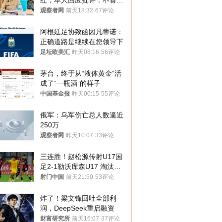
红，本人回应批评：不喜欢
就别看
观察者网
前天18:32
67评论
阿根廷足协致函因凡蒂诺：
正确道路是继续在您领导下
足坛欧美汇
昨天08:16
56评论
茅台，终于从“液体黄金”活
成了“一瓶酒”的样子
中国基金报
昨天00:15
55评论
俄军：乌军伤亡总人数逼近
250万
观察者网
昨天10:07
33评论
三连胜！赵松源传射U17国
足2-1勒沃库森U17 淘汰赛
将战河床
射门中国
前天21:50
53评论
炸了！梁文锋回吐全部利
润，DeepSeek重启融资
财富研究所
前天16:07
37评论