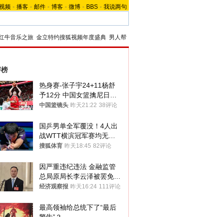
视频
-
播客
-
邮件
-
博客
-
微博
-
BBS
-
我说两句
红牛音乐之旅
金立特约搜狐视频年度盛典
男人帮
评榜
热身赛-张子宇24+11杨舒
予12分 中国女篮擒尼日利
亚
中国篮镜头
昨天21:22
38评论
国乒男单全军覆没！4人出
战WTT横滨冠军赛均无缘
八强
搜狐体育
昨天18:45
82评论
因严重违纪违法 金融监管
总局原局长李云泽被罢免全
国人大代表
经济观察报
昨天16:24
111评论
最高领袖给总统下了“最后