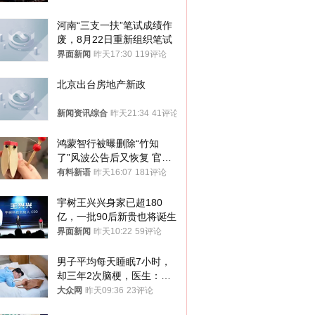
河南“三支一扶”笔试成绩作
废，8月22日重新组织笔试
界面新闻
昨天17:30
119评论
北京出台房地产新政
新闻资讯综合
昨天21:34
41评论
鸿蒙智行被曝删除“竹知
了”风波公告后又恢复 官媒
曾力挺：劝华为要大度的，
有料新语
昨天16:07
181评论
你们适不适合？
宇树王兴兴身家已超180
亿，一批90后新贵也将诞生
界面新闻
昨天10:22
59评论
男子平均每天睡眠7小时，
却三年2次脑梗，医生：这
样睡觉更伤身
大众网
昨天09:36
23评论