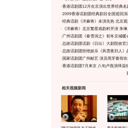
·
香港话剧团12月在京演出世界经典名
·
2009香港话剧团经典剧目全国巡回演
·
经典话剧《洋麻将》未演先热 北京观
·
《洋麻将》北京繁星戏剧村开演 朱琳
·
广州话剧团《春雪润之》初冬京城暖
·
总政话剧团话剧《日出》大剧院收官
·
总政话剧团拒绝娱乐《风雪夜归人》
·
国家话剧团广州献艺 演员用牙膏筒吹
·
香港话剧团7月来京 八旬卢燕演绎温情
相关视频新闻