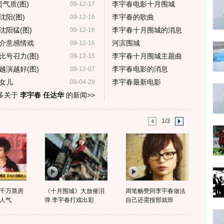
气质(图)
李宇春电影十月围城
09-12-17
阳(图)
李宇春的歌曲
09-12-16
阳猛(图)
李宇春十月围城的消息
09-12-16
介意感情戏
河滨围城
09-12-16
比号召力(图)
李宇春十月围城主题曲
09-12-15
越演越好(图)
李宇春电影的消息
09-12-07
女儿
李宇春最新电影
09-04-29
多关于
李宇春 任达华
的新闻>>
1/3
千万票房
《十月围城》大放催泪
周笔畅赞同李宇春做法
人气
弹 李宇春打戏出彩
自己还需按部就班