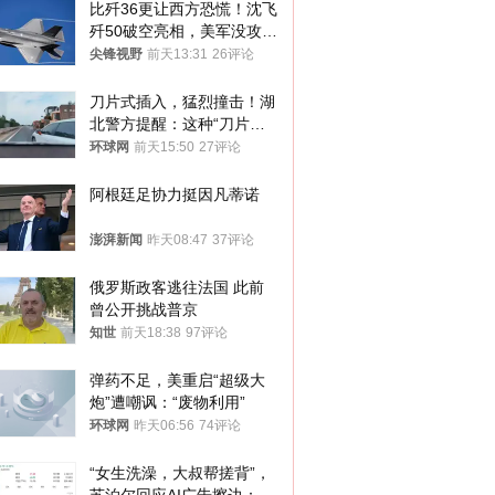
比歼36更让西方恐慌！沈飞
歼50破空亮相，美军没攻克
的技术被拿下
尖锋视野
前天13:31
26评论
刀片式插入，猛烈撞击！湖
北警方提醒：这种“刀片超
车”，太危险了
环球网
前天15:50
27评论
阿根廷足协力挺因凡蒂诺
澎湃新闻
昨天08:47
37评论
俄罗斯政客逃往法国 此前
曾公开挑战普京
知世
前天18:38
97评论
弹药不足，美重启“超级大
炮”遭嘲讽：“废物利用”
环球网
昨天06:56
74评论
“女生洗澡，大叔帮搓背”，