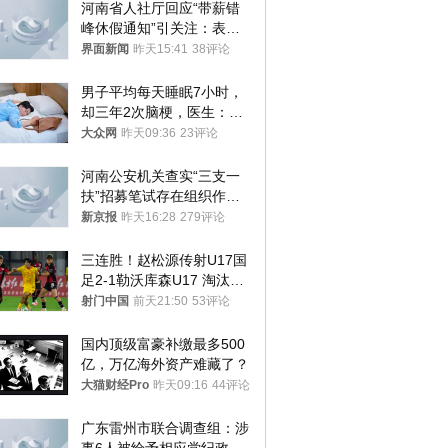
河南省人社厅回应“带薪错
峰休假通知”引关注：表述
不够准确，待修改后印发
界面新闻
昨天15:41
38评论
男子平均每天睡眠7小时，
却三年2次脑梗，医生：这
样睡觉更伤身
大众网
昨天09:36
23评论
河南公安机关查实“三支一
扶”招募笔试存在组织作弊
犯罪行为
新京报
昨天16:28
279评论
三连胜！赵松源传射U17国
足2-1勒沃库森U17 淘汰赛
将战河床
射门中国
前天21:50
53评论
国内顶级富豪补缴最多500
亿，万亿海外资产难藏了？
大猫财经Pro
昨天09:16
44评论
广东雷州市联合调查组：涉