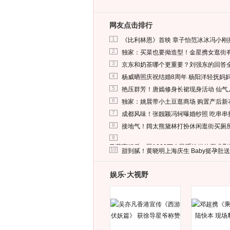
网友点击排行
1
《比利林恩》首映 章子怡范冰冰冯小刚
2
独家：买菜也要拗造型！金星携女逛街
3
京东和奶茶哪个更重要？刘强东的回答
4
杨威晒照庆祝结婚8周年 杨阳洋轻抚妈
5
艳压群芳！唐嫣修身长裙现身活动 仙气
6
独家：姚晨带小土豆逛商场 购置产后新
7
成都风味！张靓颖冯轲曝婚纱照 吃串串
8
接地气！阔太熊黛林打扮休闲逛街买厕
9
马蓉离婚后，砸1000万人民币给媒体要求
10
甜到腻！黄晓明上海庆生 Baby挺孕肚
娱乐·大视野