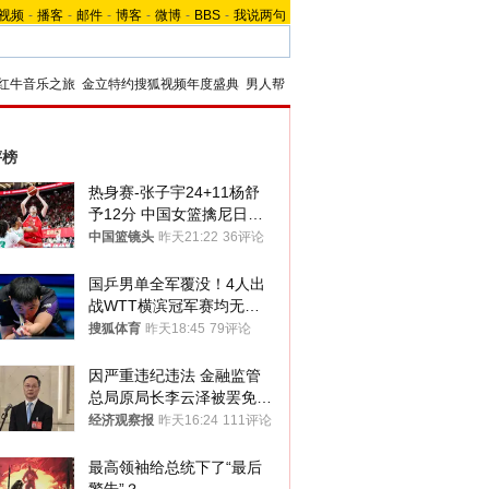
视频
-
播客
-
邮件
-
博客
-
微博
-
BBS
-
我说两句
红牛音乐之旅
金立特约搜狐视频年度盛典
男人帮
评榜
热身赛-张子宇24+11杨舒
予12分 中国女篮擒尼日利
亚
中国篮镜头
昨天21:22
36评论
国乒男单全军覆没！4人出
战WTT横滨冠军赛均无缘
八强
搜狐体育
昨天18:45
79评论
因严重违纪违法 金融监管
总局原局长李云泽被罢免全
国人大代表
经济观察报
昨天16:24
111评论
最高领袖给总统下了“最后