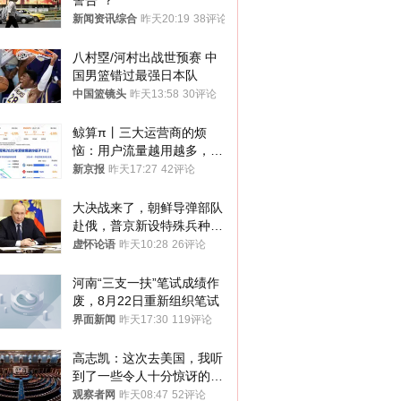
警告”？
新闻资讯综合
昨天20:19
38评论
八村塁/河村出战世预赛 中
国男篮错过最强日本队
中国篮镜头
昨天13:58
30评论
鲸算π丨三大运营商的烦
恼：用户流量越用越多，收
入却越来越少
新京报
昨天17:27
42评论
大决战来了，朝鲜导弹部队
赴俄，普京新设特殊兵种，
76岁老将扛旗
虚怀论语
昨天10:28
26评论
河南“三支一扶”笔试成绩作
废，8月22日重新组织笔试
界面新闻
昨天17:30
119评论
高志凯：这次去美国，我听
到了一些令人十分惊讶的消
息
观察者网
昨天08:47
52评论