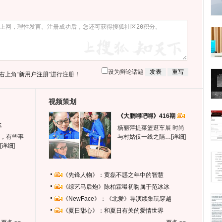
设为辩论话题
右上角
“新用户注册”
进行注册！
视频策划
《大鹏嘚吧嘚》416期
生
杨丽萍提菜篮逛车展 时尚
，有些事
与村姑仅一线之隔…
[详细]
[详细]
《先锋人物》：黄磊不惑之年中的智慧
《综艺马后炮》陈柏霖曝初吻属于范冰冰
《NewFace》：《北爱》导演续集玩穿越
《夏日甜心》：和夏日有关的爱情世界