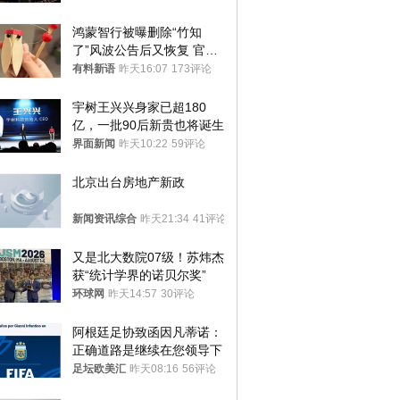
鸿蒙智行被曝删除“竹知
了”风波公告后又恢复 官媒
曾力挺：劝华为要大度的，
有料新语
昨天16:07
173评论
你们适不适合？
宇树王兴兴身家已超180
亿，一批90后新贵也将诞生
界面新闻
昨天10:22
59评论
北京出台房地产新政
新闻资讯综合
昨天21:34
41评论
又是北大数院07级！苏炜杰
获“统计学界的诺贝尔奖”
环球网
昨天14:57
30评论
阿根廷足协致函因凡蒂诺：
正确道路是继续在您领导下
足坛欧美汇
昨天08:16
56评论