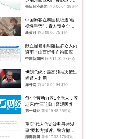
苏泊尔回应AI广告擦边：视
频全下架，已强化内容管理
每日经济新闻
昨天00:04
38评论
与审核
中国游客在泰国机场遭“歧
视性手势”，泰方责令全面
调查，对责任人采取最严厉
新黄河
昨天09:00
75评论
处分
献血屋暴雨时阻拦群众入内
避雨？山西忻州血站回应
中国新闻网
昨天11:01
23评论
伊朗总统：最高领袖决策过
程遭人利用
海外网
前天15:09
94评论
每4个劳动力养1个老人，养
老床位“三连降”|晋观医养
第一财经
前天19:48
65评论
重庆“代人信访被判寻衅滋
事”案检方撤诉、警方撤
案，两被告人获国赔
澎湃新闻
前天17:33
170评论