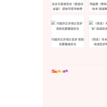
吴亦凡香港宣传《西游伏
邓超携《乘风
妖篇》 获徐导星爷称赞
快本 现场
闫妮亦正亦谐占贺岁 喜剧
《情圣》肖央
也要颜值担当
或成贺岁