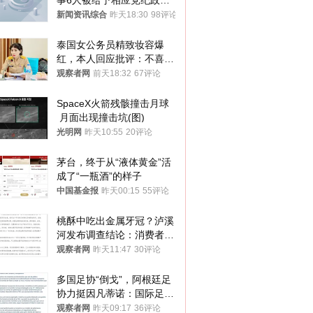
事6人被给予相应党纪政务
处分和组织处理
新闻资讯综合
昨天18:30
98评论
泰国女公务员精致妆容爆
红，本人回应批评：不喜欢
就别看
观察者网
前天18:32
67评论
SpaceX火箭残骸撞击月球
 月面出现撞击坑(图)
光明网
昨天10:55
20评论
茅台，终于从“液体黄金”活
成了“一瓶酒”的样子
中国基金报
昨天00:15
55评论
桃酥中吃出金属牙冠？泸溪
河发布调查结论：消费者已
澄清，所发视频情况不属实
观察者网
昨天11:47
30评论
多国足协“倒戈”，阿根廷足
协力挺因凡蒂诺：国际足联
今后应继续在其领导下前行
观察者网
昨天09:17
36评论