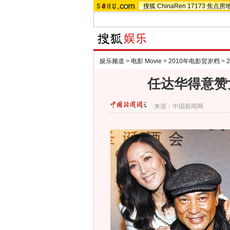
搜狐
ChinaRen
17173
焦点房
娱乐频道
>
电影 Movie
>
2010年电影贺岁档
>
任达华得意赞女
来源：
中国新闻网