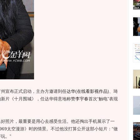
广州宣布正式启动，主办方邀请到
任达华
(
在线看影视作品
)
、琦
的新片《十月围城》，任达华得意地称赞
李宇春
首次“触电”表现
照片，最重要是用心去感受生活。他还掏出手机展示了一
969太空漫游》时的情景。不过他没打算公开这部小短片：“做
玩。”