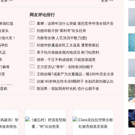
更多 >>
更多 >>
网友评论排行
1
捧场红毯
董卿：这两年没什么突破 激烈竞争环境令我不安
2
有派头
刘德华新片扮“犀利哥”街头狂奔
3
全场大笑！
为救母女俩 人艺演员中数刀(图)
4
妈孕肚
刘德华扮邋遢农民工太逼真 遭警察驱赶
5
儿足
章子怡斥港媒歧视内地演员 称刁钻势利
6
衣
律师：于正不构成侵权 只能道德谴责
7
打麻将
王力宏否认“辱华”：别给歌词扣帽子
8
所泵
王刚自曝7成家产为古董藏品：睡180年历史古床
9
台媒:40岁林志玲冷冻9颗卵子 全副武装怕被认出
删掉这照片
10
送蛋糕
陈冠希：假如我有时光机 也什么都不改