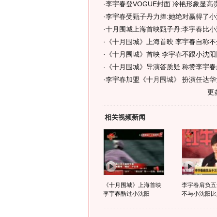
·
李宇春登VOGUE封面 冷艳形象显高贵
·
李宇春受甄子丹力捧:她绝对赢得了小沈
·
十月围城上海首映甄子丹:李宇春比小沈
·
《十月围城》上海首映 李宇春自称不
·
《十月围城》首映 李宇春不跟小沈阳
·
《十月围城》导演答质疑 称赞李宇春
·
李宇春加盟《十月围城》 扮演任达华
更
相关视频新闻
《十月围城》上海首映
李宇春肩负五
李宇春酷过小沈阳
不与小沈阳比