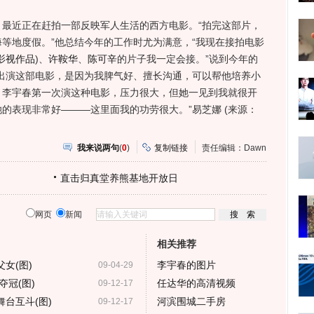
近正在赶拍一部反映军人生活的西方电影。“拍完这部片，
等地度假。”他总结今年的工作时尤为满意，“我现在接拍电影
影视作品
)
、
许鞍华
、
陈可辛
的片子我一定会接。”说到今年的
出演这部电影，是因为我脾气好、擅长沟通，可以帮他培养小
。李宇春第一次演这种电影，压力很大，但她一见到我就很开
的表现非常好———这里面我的功劳很大。”易芝娜 (来源：
我来说两句
(
0
)
复制链接
责任编辑：Dawn
直击归真堂养熊基地开放日
网页
新闻
相关推荐
女(图)
李宇春的图片
09-04-29
冠(图)
任达华的高清视频
09-12-17
舞台互斗(图)
河滨围城二手房
09-12-17