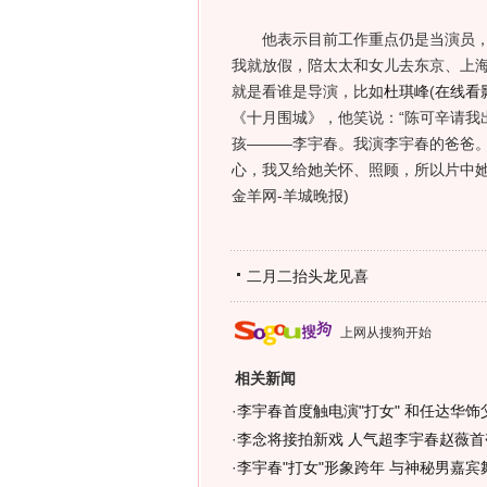
他表示目前工作重点仍是当演员，最
我就放假，陪太太和女儿去东京、上海
就是看谁是导演，比如
杜琪峰
(
在线看
《十月围城》，他笑说：“陈可辛请我
孩———李宇春。我演李宇春的爸爸
心，我又给她关怀、照顾，所以片中她
金羊网-羊城晚报)
二月二抬头龙见喜
上网从搜狗开始
相关新闻
·
李宇春首度触电演"打女" 和任达华饰父
·
李念将接拍新戏 人气超李宇春赵薇首夺
·
李宇春"打女"形象跨年 与神秘男嘉宾