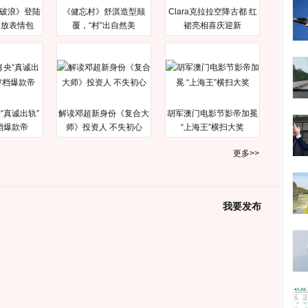
破浪》登陆
《健忘村》舒淇造型颠
Clara克拉拉空降古都 红
释放表情包
覆，“村”出自然美
裙亮相喜庆迎新
“真诚出轨”
解读邓超新身份《复合大
胡军澳门电影节影帝加冕
档爆款帝
师》投资人 不失初心
“上海王”横扫大奖
更多>>
我要发布