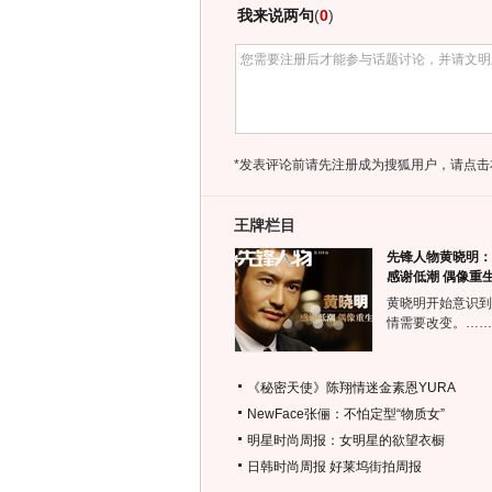
我来说两句
(
0
)
*发表评论前请先注册成为搜狐用户，请点击
王牌栏目
先锋人物黄晓明：
感谢低潮 偶像重
黄晓明开始意识到
情需要改变。……
《秘密天使》陈翔情迷金素恩YURA
NewFace张俪：不怕定型“物质女”
明星时尚周报：女明星的欲望衣橱
日韩时尚周报
好莱坞街拍周报