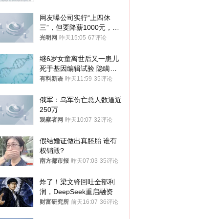
网友曝公司实行“上四休
三”，但要降薪1000元，不
接受只能辞职
光明网
昨天15:05
67评论
继6岁女童离世后又一患儿
死于基因编辑试验 隐瞒一
年才对外披露
有料新语
昨天11:59
35评论
俄军：乌军伤亡总人数逼近
250万
观察者网
昨天10:07
32评论
假结婚证做出真胚胎 谁有
权销毁?
南方都市报
昨天07:03
35评论
炸了！梁文锋回吐全部利
润，DeepSeek重启融资
财富研究所
前天16:07
36评论