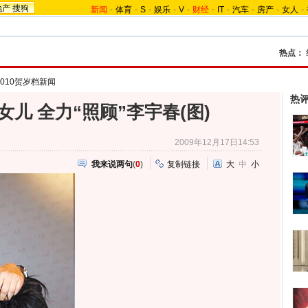
地产
搜狗
新闻
-
体育
-
S
-
娱乐
-
V
-
财经
-
IT
-
汽车
-
房产
-
女人
-
热点：
2010贺岁档新闻
热
儿 全力“照顾”李宇春(图)
2009年12月17日14:53
我来说两句
(
0
)
复制链接
大
中
小