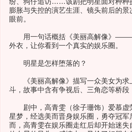
纷、狗仔追访……该剧把明星面对种种
膨胀与失控的演艺生涯、镜头前后的景
眼前。
用一句话概括《美丽高解像》———
外衣，让你看到一个真实的娱乐圈。
明星是怎样堕落的？
《美丽高解像》描写一众美女为求上
斗，故事中含有争视后、三角恋等桥段
剧中，高青雯（徐子珊饰）爱慕虚荣
星梦，经选美而晋身娱乐圈，勇夺冠军
而，高青雯在娱乐圈走红后却开始迷失