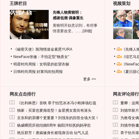
王牌栏目
视频策划
先锋人物黄晓明：
感谢低潮 偶像重生
黄晓明开始意识到，有些事
情需要改变。……
[详细]
《秘密天使》陈翔情迷金素恩YURA
《先锋人
NewFace张俪：不怕定型“物质女”
《综艺马
明星时尚周报：女明星的欲望衣橱
《NewF
日韩时尚周报
好莱坞街拍周报
《夏日甜
更多 >>
网友点击排行
网友评论排行
1
1
《比利林恩》首映 章子怡范冰冰冯小刚捧场红毯
董卿：这两
2
2
独家：买菜也要拗造型！金星携女逛街有派头
刘德华新片
3
3
京东和奶茶哪个更重要？刘强东的回答全场大笑！
为救母女俩
4
4
杨威晒照庆祝结婚8周年 杨阳洋轻抚妈妈孕肚
刘德华扮邋
5
5
艳压群芳！唐嫣修身长裙现身活动 仙气儿足
章子怡斥港