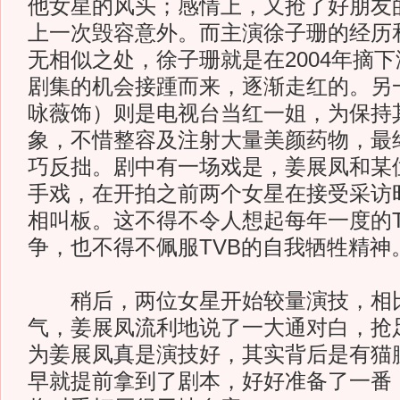
他女星的风头；感情上，又抢了好朋友
上一次毁容意外。而主演徐子珊的经历
无相似之处，徐子珊就是在2004年摘
剧集的机会接踵而来，逐渐走红的。另
咏薇饰）则是电视台当红一姐，为保持其
象，不惜整容及注射大量美颜药物，最
巧反拙。剧中有一场戏是，姜展凤和某
手戏，在开拍之前两个女星在接受采访
相叫板。这不得不令人想起每年一度的T
争，也不得不佩服TVB的自我牺牲精神
稍后，两位女星开始较量演技，相
气，姜展凤流利地说了一大通对白，抢
为姜展凤真是演技好，其实背后是有猫
早就提前拿到了剧本，好好准备了一番