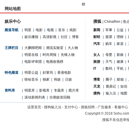
榜
网站地图
娱乐中心
搜狐
|
ChinaRen
|
焦
频道导航
|
明星
|
电影
|
电视
|
音乐
|
戏剧
新闻
|
军事
|
公益
|
|
娱乐播报
|
高清影视
|
社区
|
博客
财经
|
股票
|
理财
|
汽车
|
购车
|
家居
|
王牌栏目
|
大鹏嘚吧嘚
|
潮流实验室
|
大人物
|
明星在线
|
时尚周报
|
先锋人物
女人
|
母婴
|
新娘
|
|
电影评审团
|
电视收视榜
旅游
|
天气
|
健康
|
IT
|
数码
|
手机
|
特色频道
|
明星公益
|
好莱坞
|
香港电影
|
嘻哈音乐
|
独家
|
韩娱
|
日娱
博客
|
圈子
|
邮箱
|
天龙
|
鹿鼎记
|
短信
资料库
|
明星库
|
影视库
|
专题库
|
图片库
搜狗
|
输入法
|
地图
|
滚动新闻列表
|
往期娱首回顾
设置首页
-
搜狗输入法
-
支付中心
-
搜狐招聘
-
广告服务
-
客服中心
Copyright
©
2018 Sohu.com 
搜狐不良信息举