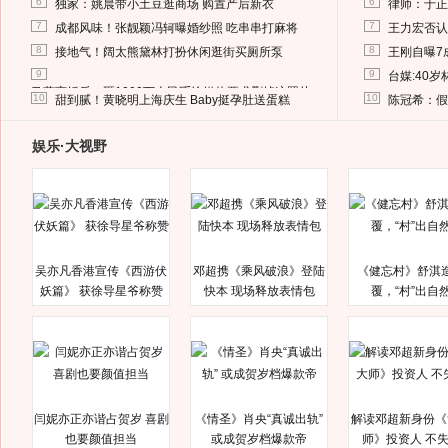
6
6
独家：姚晨带小土豆逛商场 购置产后新衣
律师：于正
7
7
成都风味！张靓颖冯轲曝婚纱照 吃串串打麻将
王力宏否认
8
8
接地气！阔太熊黛林打扮休闲逛街买厕所泵
王刚自曝7
9
9
台媒:40
马蓉离婚后，砸1000万人民币给媒体要求删掉这照片
10
10
甜到腻！黄晓明上海庆生 Baby挺孕肚送蛋糕
陈冠希：假
娱乐·大视野
吴亦凡香港宣传《西游伏
邓超携《乘风破浪》登陆
《健忘村》舒淇
妖篇》 获徐导星爷称赞
快本 现场释放表情包
覆，“村”出自
闫妮亦正亦谐占贺岁 喜剧
《情圣》肖央“真诚出轨”
解读邓超新身份《
也要颜值担当
或成贺岁档爆款帝
师》投资人 不