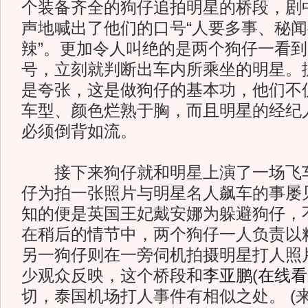
个装备齐全的狗仔追拍明星的桥段，剧
声地喊出了他们的口号“人要多事、秘
辣”。更加令人叫绝的是两个狗仔一看
号，立刻就判断出车内所乘坐的明星。
是夸张，这是做狗仔的基本功，他们不
车型、颜色烂熟于胸，而且明星的经纪
必须倒背如流。
接下来狗仔就和明星上演了一场飞车
仔为拍一张照片与明星名人飙车的事屡
知的便是英国王妃戴安娜为躲避狗仔，
在稍后的情节中，两个狗仔一人负责以
另一狗仔则在一旁伺机拍摄明星打人照
少观众反映，这个桥段和
李亚鹏
(
在线看
切，泰国机场打人事件有相似之处。 (