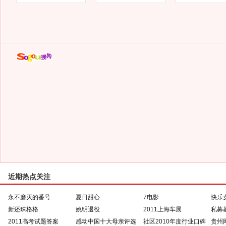
近期热点关注
永不磨灭的番号
夏日甜心
7电影
快乐
新还珠格格
姚明退役
2011上海车展
私募
2011高考试题答案
感动中国十大母亲评选
社区2010年度行业口碑
贵州