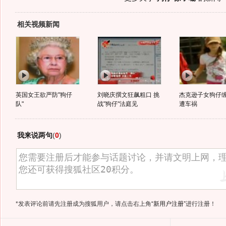
相关视频新闻
英国女王欲严防"狗仔
刘晓庆撰文狂飙粗口 挑
杰克逊子女狗仔
队"
战"狗仔"法庭见
遭车祸
我来说两句
(
0
)
*发表评论前请先注册成为搜狐用户，请点击右上角
“新用户注册”
进行注册！