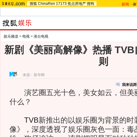
搜狐
ChinaRen
17173
焦点房地产
搜狗
新闻
-
体
娱乐频道
>
电视
>
港台电视
新剧《美丽高解像》热播 TV
则
来源：
新华网
我来说两
演艺圈五光十色，美女如云，但美丽
什么？
TVB
新推出的以娱乐圈为背景的时
像》，深度透视了娱乐圈灰色一面：毒