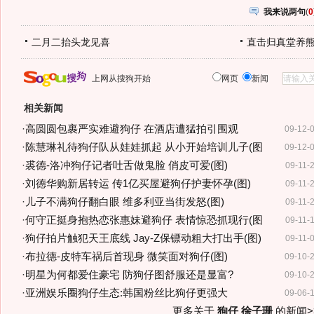
我来说两句
(
0
二月二抬头龙见喜
直击归真堂养
上网从搜狗开始
网页
新闻
相关新闻
·
高圆圆包裹严实难避狗仔 在酒店遭猛拍引围观
09-12-
·
陈慧琳礼待狗仔队从娃娃抓起 从小开始培训儿子(图
09-12-
·
裘德-洛冲狗仔记者吐舌做鬼脸 俏皮可爱(图)
09-11-
·
刘德华购新居转运 传1亿买屋避狗仔护妻怀孕(图)
09-11-
·
儿子不满狗仔翻白眼 维多利亚当街发怒(图)
09-11-
·
何守正挺身抱热恋张惠妹避狗仔 表情惊恐抓现行(图
09-11-
·
狗仔拍片触犯天王底线 Jay-Z保镖动粗大打出手(图)
09-11-
·
布拉德-皮特车祸后首现身 微笑面对狗仔(图)
09-10-
·
明星为何都爱住豪宅 防狗仔图舒服还是显富?
09-10-
·
亚洲娱乐圈狗仔生态:韩国粉丝比狗仔更强大
09-06-
更多关于
狗仔 徐子珊
的新闻>