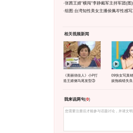
·
张茜王婧"横闯"李静戴军主持军团(图)
·
组图:台湾知性美女主播侯佩岑性感写
相关视频新闻
《美丽俏佳人》小P打
09快女写真销
造王婧侧马尾发型③
娱拖稿错失良
我来说两句
(
0
)