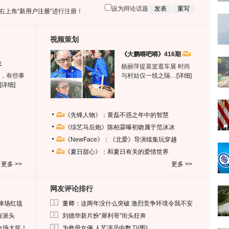
设为辩论话题
右上角
“新用户注册”
进行注册！
视频策划
《大鹏嘚吧嘚》416期
生
杨丽萍提菜篮逛车展 时尚
，有些事
与村姑仅一线之隔…
[详细]
[详细]
《先锋人物》：黄磊不惑之年中的智慧
《综艺马后炮》陈柏霖曝初吻属于范冰冰
《NewFace》：《北爱》导演续集玩穿越
《夏日甜心》：和夏日有关的爱情世界
更多 >>
更多 >>
网友评论排行
1
捧场红毯
董卿：这两年没什么突破 激烈竞争环境令我不安
2
有派头
刘德华新片扮“犀利哥”街头狂奔
3
全场大笑！
为救母女俩 人艺演员中数刀(图)