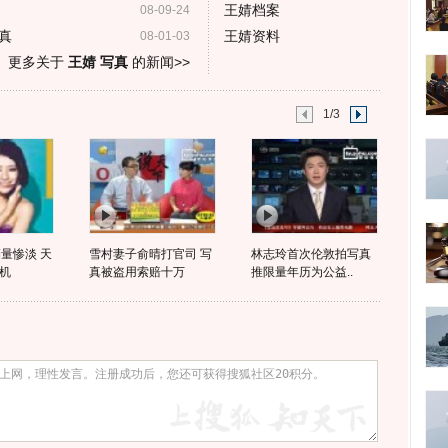
王婧档案
08-09-24
真
王婧资料
08-01-03
更多关于
王婧 写真
的新闻>>
1/3
量惨淡 天
雪村妻子俞晴打官司 写
林志玲首次伦敦拍写真
机
真被盗用索赔十万
推限量年历为公益..