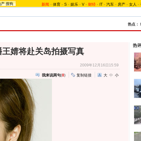
地产
搜狗
新闻
-
体育
-
S
-
娱乐
-
V
-
财经
-
IT
-
汽车
-
房产
-
女人
-
热点：
热
播王婧将赴关岛拍摄写真
2009年12月16日15:59
我来说两句
(
0
)
复制链接
大
中
小