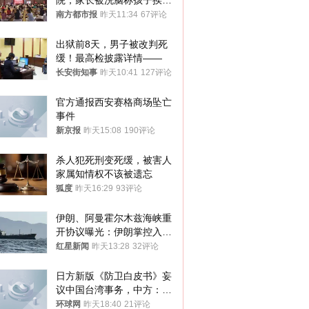
院，家长被洗脑称孩子挨打
才有效果
南方都市报
昨天11:34
67评论
出狱前8天，男子被改判死
缓！最高检披露详情——
长安街知事
昨天10:41
127评论
官方通报西安赛格商场坠亡
事件
新京报
昨天15:08
190评论
杀人犯死刑变死缓，被害人
家属知情权不该被遗忘
狐度
昨天16:29
93评论
伊朗、阿曼霍尔木兹海峡重
开协议曝光：伊朗掌控入湾
航道，与阿曼平分“服务费”
红星新闻
昨天13:28
32评论
日方新版《防卫白皮书》妄
议中国台湾事务，中方：强
烈不满、坚决反对，已向日
环球网
昨天18:40
21评论