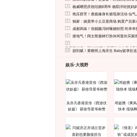
4
杨威晒照庆祝结婚8周年 杨阳洋轻抚妈
5
艳压群芳！唐嫣修身长裙现身活动 仙气
6
独家：姚晨带小土豆逛商场 购置产后新
7
成都风味！张靓颖冯轲曝婚纱照 吃串串
8
接地气！阔太熊黛林打扮休闲逛街买厕
9
马蓉离婚后，砸1000万人民币给媒体要求
10
甜到腻！黄晓明上海庆生 Baby挺孕肚
娱乐·大视野
吴亦凡香港宣传《西游伏
邓超携《乘风
妖篇》 获徐导星爷称赞
快本 现场