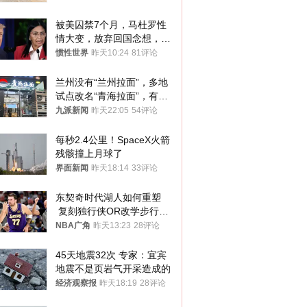
被美囚禁7个月，马杜罗性
情大变，放弃回国念想，最
后嘱托已公开
惯性世界
昨天10:24
81评论
兰州没有“兰州拉面”，多地
试点改名“青海拉面”，有商
家改名已两年
九派新闻
昨天22:05
54评论
每秒2.4公里！SpaceX火箭
残骸撞上月球了
界面新闻
昨天18:14
33评论
东契奇时代湖人如何重塑
 复刻独行侠OR改学步行
者？
NBA广角
昨天13:23
28评论
45天地震32次 专家：宜宾
地震不是页岩气开采造成的
经济观察报
昨天18:19
28评论