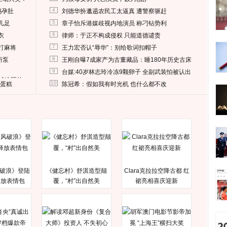
4
妈孕肚
刘德华扮邋遢农民工太逼真 遭警察驱赶
5
儿足
章子怡斥港媒歧视内地演员 称刁钻势利
6
衣
律师：于正不构成侵权 只能道德谴责
7
打麻将
王力宏否认“辱华”：别给歌词扣帽子
8
所泵
王刚自曝7成家产为古董藏品：睡180年历史古床
9
台媒:40岁林志玲冷冻9颗卵子 全副武装怕被认出
删掉这照片
10
送蛋糕
陈冠希：假如我有时光机 也什么都不改
破浪》登陆
《健忘村》舒淇造型颠
Clara克拉拉空降古都 红
释放表情包
覆，“村”出自然美
裙亮相喜庆迎新