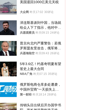
美国退回1000亿美元关税
大众网
昨天17:02
30评论
泽连斯基谈到中国，当场就
给众人下了指示，他对中国
和中乌关系，显然又有了新
兵器观察员
昨天09:15
24评论
的想法
普京向北约严重警告：若俄
罗斯盟友受攻击，俄军将动
用核武器保护
兵器海陆空
昨天09:43
26评论
5年3.6亿！约基奇明夏有望
签史上最大合同
NBA广角
昨天07:15
35评论
俄罗斯电商仓库多处遭袭，
中国外贸商“一天损失上
万”紧急清仓
第一财经
昨天18:14
28评论
传销头目出狱后开办国学书