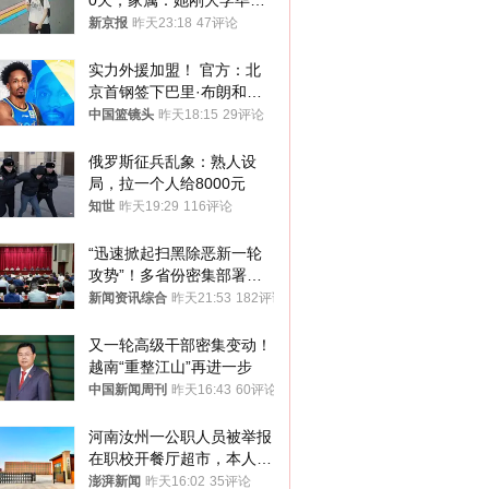
0天，家属：她刚大学毕业
想到山里旅行
新京报
昨天23:18
47评论
实力外援加盟！ 官方：北
京首钢签下巴里·布朗和桑
普森
中国篮镜头
昨天18:15
29评论
俄罗斯征兵乱象：熟人设
局，拉一个人给8000元
知世
昨天19:29
116评论
“迅速掀起扫黑除恶新一轮
攻势”！多省份密集部署，
公布举报方式
新闻资讯综合
昨天21:53
182评论
又一轮高级干部密集变动！
越南“重整江山”再进一步
中国新闻周刊
昨天16:43
60评论
河南汝州一公职人员被举报
在职校开餐厅超市，本人回
应称“是给别人帮忙”
澎湃新闻
昨天16:02
35评论