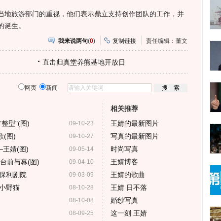
地旅游部门的重视，他们表示鼎立支持创作团队的工作，并
的诞生。
我来说两句
(
0
)
复制链接
责任编辑：董文
直击归真堂养熊基地开放日
网页
新闻
相关推荐
型"(图)
王婧的最新图片
09-10-23
(图)
写真的最新图片
09-10-27
王婧(图)
时尚写真
09-05-14
台前与幕(图)
王婧博客
09-04-10
保利剧院
王婧的歌曲
09-03-09
小野猫
王婧 日不落
08-10-28
婚纱写真
08-10-08
这一刻 王婧
08-09-25