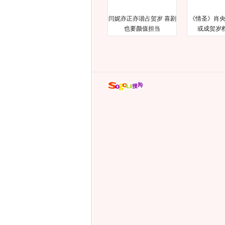
闫妮亦正亦谐占贺岁 喜剧
《情圣》肖央
也要颜值担当
或成贺岁