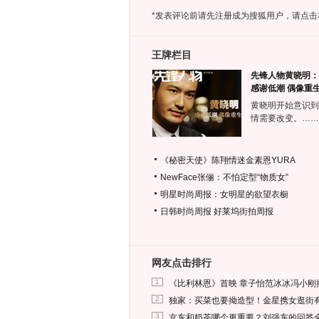
*发表评论前请先注册成为搜狐用户，请点击
王牌栏目
先锋人物黄晓明：
感谢低潮 偶像重
黄晓明开始意识到
情需要改变。……
《秘密天使》陈翔情迷金素恩YURA
NewFace张俪：不怕定型“物质女”
明星时尚周报：女明星的欲望衣橱
日韩时尚周报
好莱坞街拍周报
网友点击排行
1
《比利林恩》首映 章子怡范冰冰冯小刚
2
独家：买菜也要拗造型！金星携女逛街
3
京东和奶茶哪个更重要？刘强东的回答