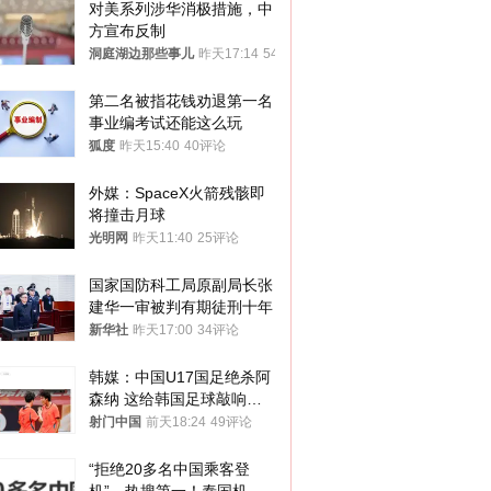
对美系列涉华消极措施，中
方宣布反制
洞庭湖边那些事儿
昨天17:14
54评论
第二名被指花钱劝退第一名 
事业编考试还能这么玩
狐度
昨天15:40
40评论
外媒：SpaceX火箭残骸即
将撞击月球
光明网
昨天11:40
25评论
国家国防科工局原副局长张
建华一审被判有期徒刑十年
新华社
昨天17:00
34评论
韩媒：中国U17国足绝杀阿
森纳 这给韩国足球敲响了
警钟
射门中国
前天18:24
49评论
“拒绝20多名中国乘客登