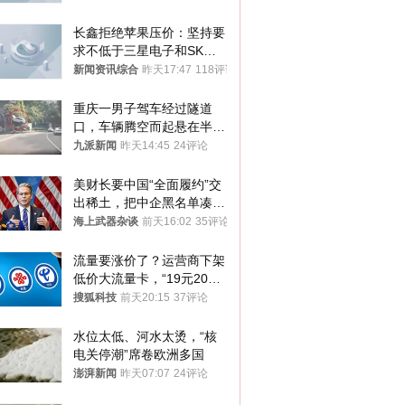
方严正交涉
长鑫拒绝苹果压价：坚持要
求不低于三星电子和SK海
力士
新闻资讯综合
昨天17:47
118评论
重庆一男子驾车经过隧道
口，车辆腾空而起悬在半
空，消防： 2人已送医，正
九派新闻
昨天14:45
24评论
调查原因
美财长要中国“全面履约”交
出稀土，把中企黑名单凑到
187家，中方做最坏打算
海上武器杂谈
前天16:02
35评论
流量要涨价了？运营商下架
低价大流量卡，“19元200
G”成为历史
搜狐科技
前天20:15
37评论
水位太低、河水太烫，“核
电关停潮”席卷欧洲多国
澎湃新闻
昨天07:07
24评论