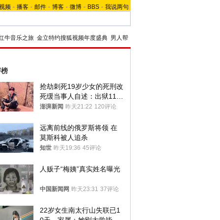
视频
-
播客
-
邮件
-
博客
-
微博
-
BBS
-
我说两句
红牛音乐之旅
金立特约搜狐视频年度盛典
男人帮
评榜
抢劫刺死19岁少女的死刑改
死缓当事人自述：出狱11年
间始终刻意躲避被害人家属
澎湃新闻
昨天21:22
120评论
远离前线的俄罗斯将领 在
莫斯科被人追杀
知世
昨天19:36
45评论
人贩子“梅姨”真实姓名曝光
中国新闻网
昨天23:31
37评论
22岁女生南太行山失联已1