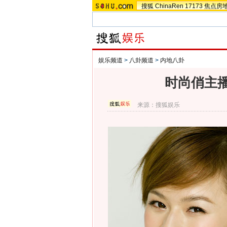
搜狐
ChinaRen
17173
焦点房
娱乐频道
>
八卦频道
>
内地八卦
时尚俏主
来源：
搜狐娱乐