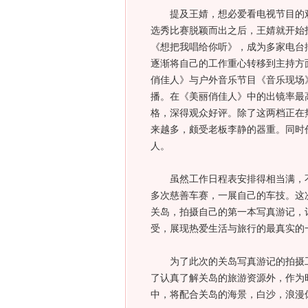
提及王婧，想必爱看电视节目的观
选秀比赛脱颖而出之后，王婧就开始
《想把我唱给你听》，成为多家电台排
逐渐将自己的工作重心转移到主持方
俏佳人》与户外音乐节目《音乐现场
播。在《美丽俏佳人》中的出镜率最
格，深得观众好评。除了这两档正在
来越多，颇受老板李静的器重。同时
人。
虽然工作日程表安排得相当满，不
多次慈善车赛，一展自己的车技。这
关岛，拍摄自己的第一本写真游记，
受，展现热爱生活与旅行的最真实的
为了此次的关岛写真游记的拍摄工
了认真了解关岛的旅游资源外，作为
中，将配合关岛的海景，白沙，浪漫