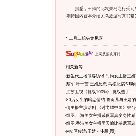
据悉，王婧的此次关岛之行受到当
期待国内首本介绍关岛旅游写真书籍
二月二抬头龙见喜
上网从搜狗开始
相关新闻
·
新生代主播做客访谈 时尚女主播王婧"整
·
戴军 叶一茜 王婧怂恿 马松恶搞SJ新歌
·
江苏卫视《挑战100%》 挑战选手——
·
80后女生的暗恋情结 鲁昕儿与王婧的
·
俏主播主演话剧 《时尚耀中国》登台
·
组图:上海美女主播戚薇写真变身性感
·
组图:香港美女主播吴天瑜比基尼写真
·
MV:区俊涛/王婧 - 斗胆(图)