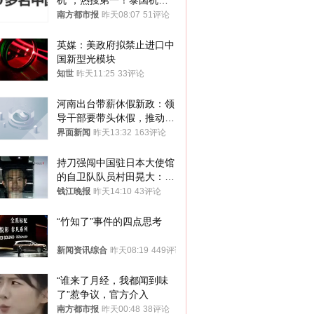
机”，热搜第一！泰国机场
方道歉
南方都市报
昨天08:07
51评论
英媒：美政府拟禁止进口中
国新型光模块
知世
昨天11:25
33评论
河南出台带薪休假新政：领
导干部要带头休假，推动全
员应休尽休、休满休足
界面新闻
昨天13:32
163评论
持刀强闯中国驻日本大使馆
的自卫队队员村田晃大：对
自己的行为深感后悔；曾申
钱江晚报
昨天14:10
43评论
请保释被驳回
“竹知了”事件的四点思考
新闻资讯综合
昨天08:19
449评论
“谁来了月经，我都闻到味
了”惹争议，官方介入
南方都市报
昨天00:48
38评论