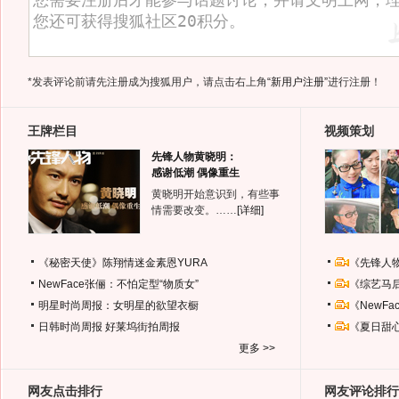
*发表评论前请先注册成为搜狐用户，请点击右上角
“新用户注册”
进行注册！
王牌栏目
视频策划
先锋人物黄晓明：
感谢低潮 偶像重生
黄晓明开始意识到，有些事
情需要改变。……
[详细]
《秘密天使》陈翔情迷金素恩YURA
《先锋人
NewFace张俪：不怕定型“物质女”
《综艺马
明星时尚周报：女明星的欲望衣橱
《NewF
日韩时尚周报
好莱坞街拍周报
《夏日甜
更多 >>
网友点击排行
网友评论排行