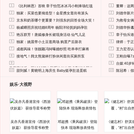
1
1
《比利林恩》首映 章子怡范冰冰冯小刚捧场红毯
董卿：这两
2
2
独家：买菜也要拗造型！金星携女逛街有派头
刘德华新片
3
3
京东和奶茶哪个更重要？刘强东的回答全场大笑！
为救母女俩
4
4
杨威晒照庆祝结婚8周年 杨阳洋轻抚妈妈孕肚
刘德华扮邋
5
5
艳压群芳！唐嫣修身长裙现身活动 仙气儿足
章子怡斥港
6
6
独家：姚晨带小土豆逛商场 购置产后新衣
律师：于正
7
7
成都风味！张靓颖冯轲曝婚纱照 吃串串打麻将
王力宏否认
8
8
接地气！阔太熊黛林打扮休闲逛街买厕所泵
王刚自曝7
9
9
台媒:40
马蓉离婚后，砸1000万人民币给媒体要求删掉这照片
10
10
甜到腻！黄晓明上海庆生 Baby挺孕肚送蛋糕
陈冠希：假
娱乐·大视野
吴亦凡香港宣传《西游伏
邓超携《乘风破浪》登陆
《健忘村》舒淇
妖篇》 获徐导星爷称赞
快本 现场释放表情包
覆，“村”出自