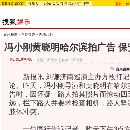
搜狐
ChinaRen
17173
焦点房地产
搜狗
新闻
-
体
娱乐频道
>
八卦频道
>
内地八卦
冯小刚黄晓明哈尔滨拍广告 保
来源：
天天新报
作者：茅中元
我来说两
新报讯 刘谦济南巡演主办方殴打记
论。昨天，冯小刚导演和黄晓明在哈尔
告时，因怀疑一路人拍其照片而惊动四五
远，拦下路人并要求检查相机，路人坚
肢体冲突。
一位同行告诉记者，昨天下午3点左