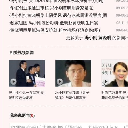
·
冯小刚被"买"到2018年 黄晓明李冰冰身价千万(图)
09-10-
·
华谊创业版通过审核 冯小刚黄晓明身家暴涨
09-09-
·
冯小刚批黄晓明染上阴柔风 讽范冰冰周迅没票房(图
09-06-
·
独家组图:冯小刚装扮独特 低调赴黄晓明生日宴
08-11-
·
黄晓明巨星抵港保安护驾 粉丝机场狂追丧跑(图)
08-04-
更多关于
冯小刚 黄晓明
的新闻>
相关视频新闻
冯小刚否认一夜暴富 黄
冯小刚有意加盟《让子
时尚芭莎颁奖 冯
晓明立志做老板
弹飞》与葛优拼演技
我调侃章子怡惊
我来说两句
(
0
)