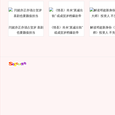
闫妮亦正亦谐占贺岁 喜剧
《情圣》肖央“真诚出轨”
解读邓超新身份《
也要颜值担当
或成贺岁档爆款帝
师》投资人 不