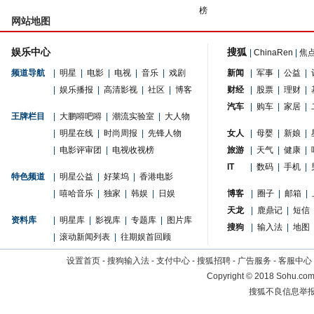
榜
网站地图
娱乐中心
搜狐
|
ChinaRen
|
焦
频道导航
|
明星
|
电影
|
电视
|
音乐
|
戏剧
新闻
|
军事
|
公益
|
|
娱乐播报
|
高清影视
|
社区
|
博客
财经
|
股票
|
理财
|
汽车
|
购车
|
家居
|
王牌栏目
|
大鹏嘚吧嘚
|
潮流实验室
|
大人物
|
明星在线
|
时尚周报
|
先锋人物
女人
|
母婴
|
新娘
|
|
电影评审团
|
电视收视榜
旅游
|
天气
|
健康
|
IT
|
数码
|
手机
|
特色频道
|
明星公益
|
好莱坞
|
香港电影
|
嘻哈音乐
|
独家
|
韩娱
|
日娱
博客
|
圈子
|
邮箱
|
天龙
|
鹿鼎记
|
短信
资料库
|
明星库
|
影视库
|
专题库
|
图片库
搜狗
|
输入法
|
地图
|
滚动新闻列表
|
往期娱首回顾
设置首页
-
搜狗输入法
-
支付中心
-
搜狐招聘
-
广告服务
-
客服中心
Copyright
©
2018 Sohu.com 
搜狐不良信息举