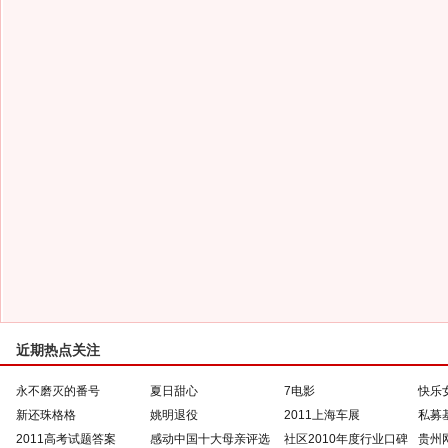
近期热点关注
永不磨灭的番号
夏日甜心
7电影
快乐
新还珠格格
姚明退役
2011上海车展
私募
2011高考试题答案
感动中国十大母亲评选
社区2010年度行业口碑
贵州