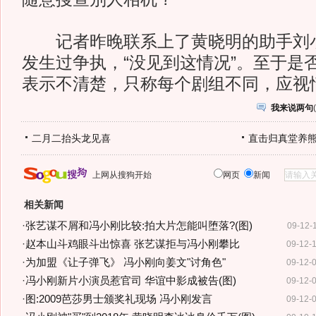
记者昨晚联系上了黄晓明的助手刘小
发生过争执，“没见到这情况”。至于是
表示不清楚，只称每个剧组不同，应视
我来说两句
(
二月二抬头龙见喜
直击归真堂养
上网从搜狗开始
网页
新闻
相关新闻
·
张艺谋不屑和冯小刚比较:拍大片怎能叫堕落?(图)
09-12-
·
赵本山斗鸡眼斗出惊喜 张艺谋拒与冯小刚攀比
09-12-
·
为加盟《让子弹飞》 冯小刚向姜文"讨角色"
09-12-
·
冯小刚新片小演员惹官司 华谊中影成被告(图)
09-12-
·
图:2009芭莎男士颁奖礼现场 冯小刚发言
09-12-