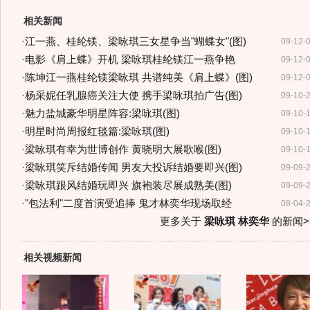
相关新闻
·
江一燕、桂纶镁、梁咏琪三女星争当"蝴蝶女"(图)
09-12-
·
电影《肩上蝶》开机 梁咏琪桂纶镁江一燕争艳
09-12-
·
陈坤江一燕桂纶镁梁咏琪 共谱纯美《肩上蝶》(图)
09-12-
·
杨采妮任乳腺癌关注大使 携手梁咏琪拍广告(图)
09-10-
·
魅力盐城豪华明星阵容:梁咏琪(图)
09-10-
·
明星时尚周报红毯篇:梁咏琪(图)
09-10-
·
梁咏琪有幸为世博创作 黄晓明大展歌喉(图)
09-10-
·
梁咏琪笑斥结婚传闻 男友大投诉结婚要即兴(图)
09-09-
·
梁咏琪跟风结婚玩即兴 旗袍装尽展成熟美(图)
09-09-
·
"包法利"二度首演受追捧 鬼才林奕华现场取经
08-04-
更多关于
梁咏琪 林奕华
的新闻>
相关视频新闻