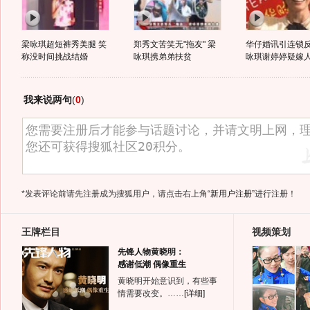
梁咏琪超短裤秀美腿 笑
郑秀文苦笑无"拖友" 梁
华仔婚讯引连锁反
称没时间挑战结婚
咏琪携弟弟扶贫
咏琪谢婷婷疑嫁
我来说两句
(
0
)
*发表评论前请先注册成为搜狐用户，请点击右上角
“新用户注册”
进行注册！
王牌栏目
视频策划
先锋人物黄晓明：
感谢低潮 偶像重生
黄晓明开始意识到，有些事
情需要改变。……
[详细]