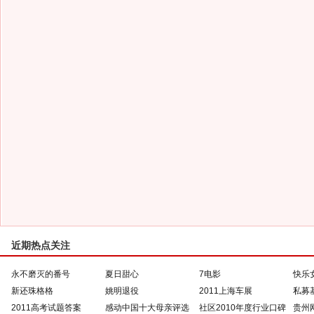
近期热点关注
永不磨灭的番号
夏日甜心
7电影
快乐
新还珠格格
姚明退役
2011上海车展
私募
2011高考试题答案
感动中国十大母亲评选
社区2010年度行业口碑
贵州