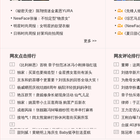
《秘密天使》陈翔情迷金素恩YURA
《先锋人
NewFace张俪：不怕定型“物质女”
《综艺马
明星时尚周报：女明星的欲望衣橱
《NewF
日韩时尚周报
好莱坞街拍周报
《夏日甜
更多 >>
网友点击排行
网友评论排行
1
1
《比利林恩》首映 章子怡范冰冰冯小刚捧场红毯
董卿：这两
2
2
独家：买菜也要拗造型！金星携女逛街有派头
刘德华新片
3
3
京东和奶茶哪个更重要？刘强东的回答全场大笑！
为救母女俩
4
4
杨威晒照庆祝结婚8周年 杨阳洋轻抚妈妈孕肚
刘德华扮邋
5
5
艳压群芳！唐嫣修身长裙现身活动 仙气儿足
章子怡斥港
6
6
独家：姚晨带小土豆逛商场 购置产后新衣
律师：于正
7
7
成都风味！张靓颖冯轲曝婚纱照 吃串串打麻将
王力宏否认
8
8
接地气！阔太熊黛林打扮休闲逛街买厕所泵
王刚自曝7
9
9
台媒:40
马蓉离婚后，砸1000万人民币给媒体要求删掉这照片
10
10
甜到腻！黄晓明上海庆生 Baby挺孕肚送蛋糕
陈冠希：假