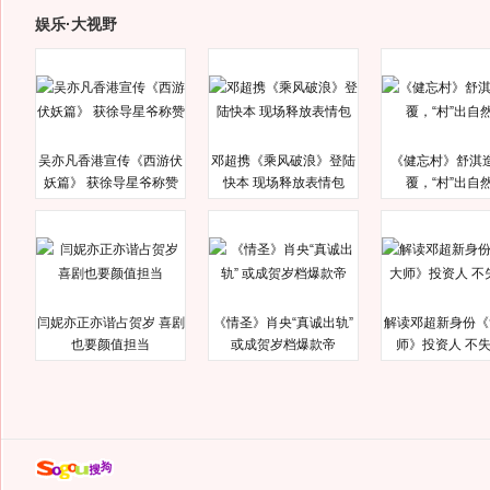
娱乐·大视野
吴亦凡香港宣传《西游伏
邓超携《乘风破浪》登陆
《健忘村》舒淇
妖篇》 获徐导星爷称赞
快本 现场释放表情包
覆，“村”出自
闫妮亦正亦谐占贺岁 喜剧
《情圣》肖央“真诚出轨”
解读邓超新身份《
也要颜值担当
或成贺岁档爆款帝
师》投资人 不