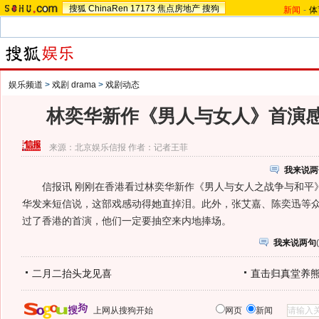
搜狐
ChinaRen
17173
焦点房地产
搜狗
新闻
-
体
娱乐频道
>
戏剧 drama
>
戏剧动态
林奕华新作《男人与女人》首演
来源：
北京娱乐信报
作者：记者王菲
我来说两
信报讯 刚刚在香港看过林奕华新作《男人与女人之战争与和平
华发来短信说，这部戏感动得她直掉泪。此外，张艾嘉、陈奕迅等
过了香港的首演，他们一定要抽空来内地捧场。
我来说两句
(
二月二抬头龙见喜
直击归真堂养
上网从搜狗开始
网页
新闻