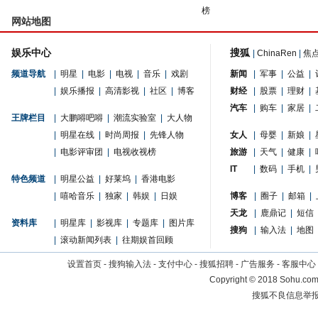
榜
网站地图
娱乐中心
搜狐
|
ChinaRen
|
焦
频道导航
|
明星
|
电影
|
电视
|
音乐
|
戏剧
新闻
|
军事
|
公益
|
|
娱乐播报
|
高清影视
|
社区
|
博客
财经
|
股票
|
理财
|
汽车
|
购车
|
家居
|
王牌栏目
|
大鹏嘚吧嘚
|
潮流实验室
|
大人物
|
明星在线
|
时尚周报
|
先锋人物
女人
|
母婴
|
新娘
|
|
电影评审团
|
电视收视榜
旅游
|
天气
|
健康
|
IT
|
数码
|
手机
|
特色频道
|
明星公益
|
好莱坞
|
香港电影
|
嘻哈音乐
|
独家
|
韩娱
|
日娱
博客
|
圈子
|
邮箱
|
天龙
|
鹿鼎记
|
短信
资料库
|
明星库
|
影视库
|
专题库
|
图片库
搜狗
|
输入法
|
地图
|
滚动新闻列表
|
往期娱首回顾
设置首页
-
搜狗输入法
-
支付中心
-
搜狐招聘
-
广告服务
-
客服中心
Copyright
©
2018 Sohu.com 
搜狐不良信息举