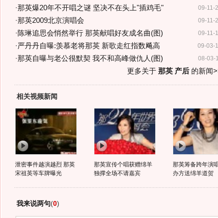
·
那英爆20年不开唱之谜 坚决不在头上"插鸡毛"
09-11-
·
那英2009北京演唱会
09-11-
·
陈琳追思会悄然举行 那英献唱好友成名曲(图)
09-11-
·
严丹丹自曝:羡慕老将那英 新歌走红指数飚高
09-03-
·
那英自曝与老公很默契 我不和高峰做仇人(图)
08-03-
更多关于
那英 产后
的新闻>
相关视频新闻
泄密事件越演越烈 那英
那英宣传个唱获赠绵羊
那英筹备跨年演唱
宋祖英等车牌曝光
独撑全场不请嘉宾
办方送绵羊道贺
我来说两句
(
0
)