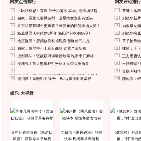
网友点击排行
网友评论排行
1
1
《比利林恩》首映 章子怡范冰冰冯小刚捧场红毯
董卿：这两
2
2
独家：买菜也要拗造型！金星携女逛街有派头
刘德华新片
3
3
京东和奶茶哪个更重要？刘强东的回答全场大笑！
为救母女俩
4
4
杨威晒照庆祝结婚8周年 杨阳洋轻抚妈妈孕肚
刘德华扮邋
5
5
艳压群芳！唐嫣修身长裙现身活动 仙气儿足
章子怡斥港
6
6
独家：姚晨带小土豆逛商场 购置产后新衣
律师：于正
7
7
成都风味！张靓颖冯轲曝婚纱照 吃串串打麻将
王力宏否认
8
8
接地气！阔太熊黛林打扮休闲逛街买厕所泵
王刚自曝7
9
9
台媒:40
马蓉离婚后，砸1000万人民币给媒体要求删掉这照片
10
10
甜到腻！黄晓明上海庆生 Baby挺孕肚送蛋糕
陈冠希：假
娱乐·大视野
吴亦凡香港宣传《西游伏
邓超携《乘风破浪》登陆
《健忘村》舒淇
妖篇》 获徐导星爷称赞
快本 现场释放表情包
覆，“村”出自