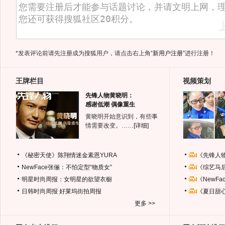
*发表评论前请先注册成为搜狐用户，请点击右上角
“新用户注册”
进行注册！
王牌栏目
视频策划
先锋人物黄晓明：
感谢低潮 偶像重生
黄晓明开始意识到，有些事
情需要改变。……
[详细]
《秘密天使》陈翔情迷金素恩YURA
《先锋人
NewFace张俪：不怕定型“物质女”
《综艺马
明星时尚周报：女明星的欲望衣橱
《NewF
日韩时尚周报
好莱坞街拍周报
《夏日甜
更多 >>