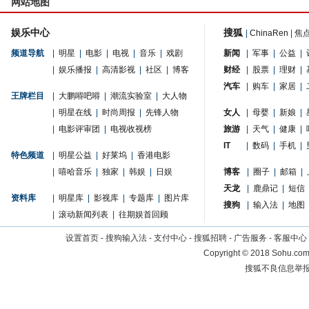
网站地图
娱乐中心
搜狐
|
ChinaRen
|
焦
频道导航
|
明星
|
电影
|
电视
|
音乐
|
戏剧
新闻
|
军事
|
公益
|
|
娱乐播报
|
高清影视
|
社区
|
博客
财经
|
股票
|
理财
|
汽车
|
购车
|
家居
|
王牌栏目
|
大鹏嘚吧嘚
|
潮流实验室
|
大人物
|
明星在线
|
时尚周报
|
先锋人物
女人
|
母婴
|
新娘
|
|
电影评审团
|
电视收视榜
旅游
|
天气
|
健康
|
IT
|
数码
|
手机
|
特色频道
|
明星公益
|
好莱坞
|
香港电影
|
嘻哈音乐
|
独家
|
韩娱
|
日娱
博客
|
圈子
|
邮箱
|
天龙
|
鹿鼎记
|
短信
资料库
|
明星库
|
影视库
|
专题库
|
图片库
搜狗
|
输入法
|
地图
|
滚动新闻列表
|
往期娱首回顾
设置首页
-
搜狗输入法
-
支付中心
-
搜狐招聘
-
广告服务
-
客服中心
Copyright
©
2018 Sohu.com 
搜狐不良信息举