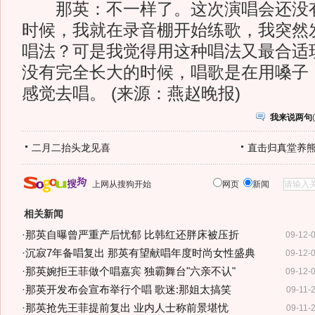
那英：不一样了。这次演唱会还没有
时候，我就在录音棚开始练歌，我突然
唱法？可是我觉得用这种唱法又最合适
没有完全长大的时候，唱歌是在用嗓子
感觉去唱。 (来源：燕赵晚报)
我来说两句
(
二月二抬头龙见喜
直击归真堂养
上网从搜狗开始
网页
新闻
相关新闻
·
那英自曝曾严重产后忧郁 比韩红还胖床被压折
09-12-
·
沉寂7年备唱复出 那英有望献唱年度时尚女性盛典
09-12-
·
那英婉拒王菲做个唱嘉宾 独霸舞台"六亲不认"
09-12-
·
那英开发布会宣布举行个唱 歌迷:那姐太搞笑
09-11-
·
那英抢先王菲提前复出 业内人士称前景堪忧
09-11-