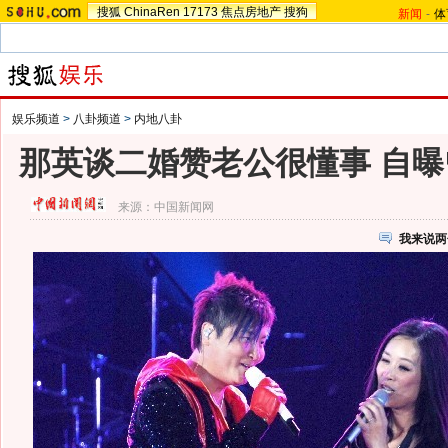
搜狐
ChinaRen
17173
焦点房地产
搜狗
新闻
-
体
娱乐频道
>
八卦频道
>
内地八卦
那英谈二婚赞老公很懂事 自曝
来源：
中国新闻网
我来说两