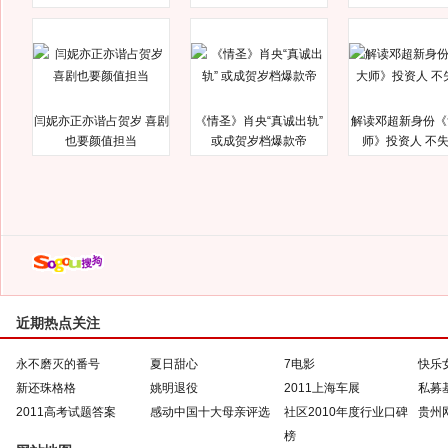
闫妮亦正亦谐占贺岁 喜剧
《情圣》肖央“真诚出轨”
解读邓超新身份《
也要颜值担当
或成贺岁档爆款帝
师》投资人 不
近期热点关注
永不磨灭的番号
夏日甜心
7电影
快乐
新还珠格格
姚明退役
2011上海车展
私募
2011高考试题答案
感动中国十大母亲评选
社区2010年度行业口碑
贵州
榜