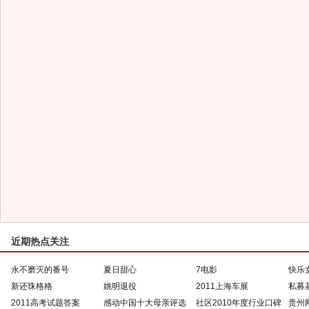
近期热点关注
永不磨灭的番号
夏日甜心
7电影
快乐
新还珠格格
姚明退役
2011上海车展
私募
2011高考试题答案
感动中国十大母亲评选
社区2010年度行业口碑
贵州