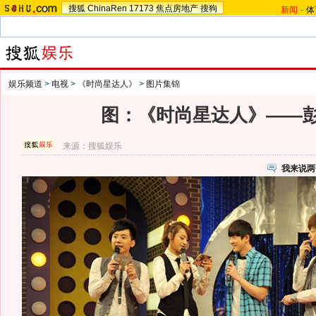
搜狐
ChinaRen
17173
焦点房地产
搜狗
新闻
-
体
娱乐频道
>
电视
>
《时尚星达人》
>
图片集锦
图：《时尚星达人》——
来源：
搜狐娱乐
我来说两