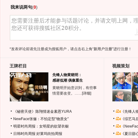
我来说两句
(
0
)
*发表评论前请先注册成为搜狐用户，请点击右上角
“新用户注册”
进行注册！
王牌栏目
视频策划
先锋人物黄晓明：
感谢低潮 偶像重生
黄晓明开始意识到，有些事
情需要改变。……
[详细]
《秘密天使》陈翔情迷金素恩YURA
《先锋人
NewFace张俪：不怕定型“物质女”
《综艺马
明星时尚周报：女明星的欲望衣橱
《NewF
日韩时尚周报
好莱坞街拍周报
《夏日甜