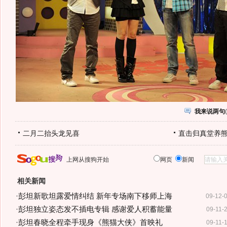
我来说两句
(
二月二抬头龙见喜
直击归真堂养
上网从搜狗开始
网页
新闻
相关新闻
·
彭坦新歌坦露爱情纠结 新年专场南下移师上海
09-12-
·
彭坦独立姿态发不插电专辑 感谢爱人积蓄能量
09-11-
·
彭坦春晓全程牵手现身《熊猫大侠》首映礼
09-11-