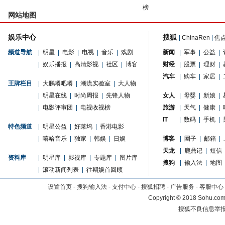
榜
网站地图
娱乐中心
搜狐
|
ChinaRen
|
焦
频道导航
|
明星
|
电影
|
电视
|
音乐
|
戏剧
新闻
|
军事
|
公益
|
|
娱乐播报
|
高清影视
|
社区
|
博客
财经
|
股票
|
理财
|
汽车
|
购车
|
家居
|
王牌栏目
|
大鹏嘚吧嘚
|
潮流实验室
|
大人物
|
明星在线
|
时尚周报
|
先锋人物
女人
|
母婴
|
新娘
|
|
电影评审团
|
电视收视榜
旅游
|
天气
|
健康
|
IT
|
数码
|
手机
|
特色频道
|
明星公益
|
好莱坞
|
香港电影
|
嘻哈音乐
|
独家
|
韩娱
|
日娱
博客
|
圈子
|
邮箱
|
天龙
|
鹿鼎记
|
短信
资料库
|
明星库
|
影视库
|
专题库
|
图片库
搜狗
|
输入法
|
地图
|
滚动新闻列表
|
往期娱首回顾
设置首页
-
搜狗输入法
-
支付中心
-
搜狐招聘
-
广告服务
-
客服中心
Copyright
©
2018 Sohu.com 
搜狐不良信息举