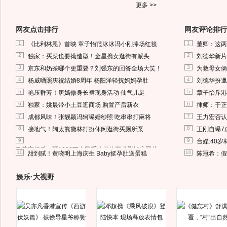
更多 >>
网友点击排行
网友评论排行
1
1
《比利林恩》首映 章子怡范冰冰冯小刚捧场红毯
董卿：这两
2
2
独家：买菜也要拗造型！金星携女逛街有派头
刘德华新片
3
3
京东和奶茶哪个更重要？刘强东的回答全场大笑！
为救母女俩
4
4
杨威晒照庆祝结婚8周年 杨阳洋轻抚妈妈孕肚
刘德华扮邋
5
5
艳压群芳！唐嫣修身长裙现身活动 仙气儿足
章子怡斥港
6
6
独家：姚晨带小土豆逛商场 购置产后新衣
律师：于正
7
7
成都风味！张靓颖冯轲曝婚纱照 吃串串打麻将
王力宏否认
8
8
接地气！阔太熊黛林打扮休闲逛街买厕所泵
王刚自曝7
9
9
台媒:40
马蓉离婚后，砸1000万人民币给媒体要求删掉这照片
10
10
甜到腻！黄晓明上海庆生 Baby挺孕肚送蛋糕
陈冠希：假
娱乐·大视野