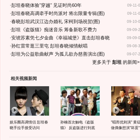
·
彭坦春晓体验"穿越" 见证时尚60年
09-11-
·
彭坦春晓高调牵手时尚派对 将出限量专辑(图)
09-11-
·
春晓彭坦武汉江边办婚礼 宋柯到场祝贺(图)
09-10-
·
彭坦《盗版猫》痴迷音乐 筹备新歌不费力
09-09-
·
安琥苏素凭七夕金曲《幸福城堡》直击彭坦春晓
09-09-
·
孙红雷常逛三里屯 彭坦春晓倾情献唱
09-08-
·
彭坦为公益歌曲献声 为孤儿欲办慈善演出(图)
09-07-
更多关于
彭坦
的新闻>
相关视频新闻
娱乐圈高调情侣 彭坦春
孙楠首次触电《盗版
"唱而优则演" 黄
晓手拉手接受访问
猫》 反盗版进行到底
做偶像想演"坏蛋"