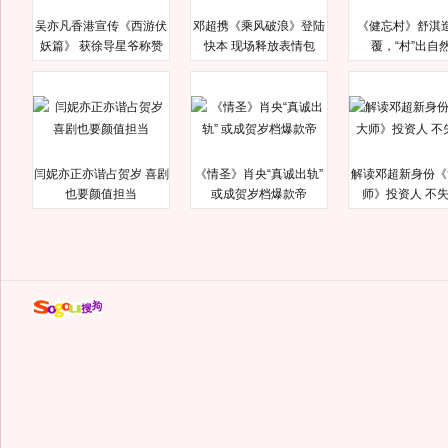
吴亦凡香港宣传《西游伏
邓超携《乘风破浪》登陆
《健忘村》舒淇
妖篇》 获徐导星爷称赞
快本 现场释放表情包
覆，“村”出自
闫妮亦正亦谐占贺岁 喜剧
《情圣》肖央“真诚出轨”
解读邓超新身份《
也要颜值担当
或成贺岁档爆款帝
师》投资人 不